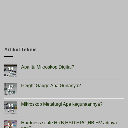
Artikel Teknis
Apa itu Mikroskop Digital?
16
Sep
No
Comments
on
Apa
Height Gauge Apa Gunanya?
17
itu
Mikroskop
Aug
No
Digital?
Comments
on
Height
Mikroskop Metalurgi Apa kegunaannya?
13
Gauge
Apa
Aug
No
Gunanya?
Comments
on
Mikroskop
Hardness scale HRB,HSD,HRC,HB,HV artinya
06
Metalurgi