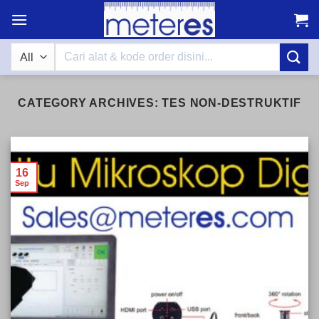
Skip
to
content
Search
for:
CATEGORY ARCHIVES:
TES NON-DESTRUKTIF
16
Sep