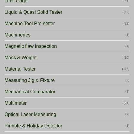
Limit Gage
(46)
Liquid & Quasi Solid Tester
(12)
Machine Tool Pre-setter
(22)
Machineries
(1)
Magnetic flaw inspection
(4)
Mass & Weight
(20)
Material Tester
(115)
Measuring Jig & Fixture
(9)
Mechanical Comparator
(3)
Multimeter
(21)
Optical Laser Measuring
(7)
Pinhole & Holiday Detector
(1)