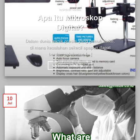
INSPEKSI VISUAL
Apa itu Mikroskop
Digital?
Dalam dunia teknik presisi yang penuh risiko,
di mana kesalahan sekecil apapun dapat
berdampak besar, [...]
Continue reading
→
10
Jul