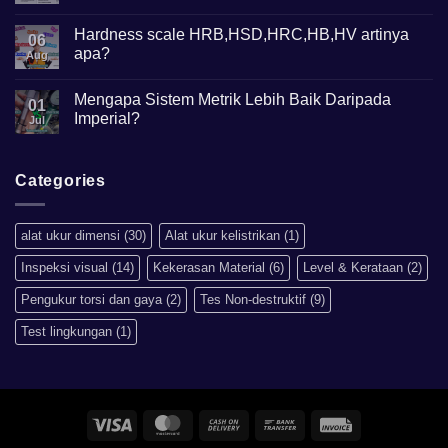
Gunanya?
Comments
on
Mikroskop
Hardness scale HRB,HSD,HRC,HB,HV artinya
06
Metalurgi
apa?
Apa
Aug
kegunaannya?
No
Comments
Mengapa Sistem Metrik Lebih Baik Daripada
on
01
Hardness
Imperial?
Jul
scale
HRB,HSD,HRC,HB,HV
No
artinya
Comments
apa?
on
Mengapa
Categories
Sistem
Metrik
Lebih
Baik
alat ukur dimensi
(30)
Alat ukur kelistrikan
(1)
Daripada
Imperial?
Inspeksi visual
(14)
Kekerasan Material
(6)
Level & Kerataan
(2)
Pengukur torsi dan gaya
(2)
Tes Non-destruktif
(9)
Test lingkungan
(1)
Visa
MasterCard
Cash
Bank
Invoice
On
Transfer