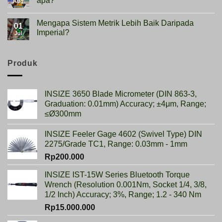
apa?
Apa
Aug
kegunaannya?
No
Comments
Mengapa Sistem Metrik Lebih Baik Daripada
on
01
Hardness
Imperial?
Jul
scale
HRB,HSD,HRC,HB,HV
No
artinya
Comments
apa?
on
Mengapa
Produk
Sistem
Metrik
Lebih
Baik
INSIZE 3650 Blade Micrometer (DIN 863-3,
Daripada
Imperial?
Graduation: 0.01mm) Accuracy; ±4μm, Range;
≤Ø300mm
INSIZE Feeler Gage 4602 (Swivel Type) DIN
2275/Grade TC1, Range: 0.03mm - 1mm
Rp
200.000
INSIZE IST-15W Series Bluetooth Torque
Wrench (Resolution 0.001Nm, Socket 1/4, 3/8,
1/2 Inch) Accuracy; 3%, Range; 1.2 - 340 Nm
Rp
15.000.000