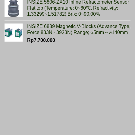
INSIZE 5806-ZX10 Inline Refractometer Sensor
Flat top (Temperature; 0~60℃, Refractivity;
1.33299~1.51782) Brix: 0~90.00%
INSIZE 6889 Magnetic V-Blocks (Advance Type,
Force 833N - 3923N) Range; ⌀5mm～⌀140mm
Rp
7.700.000