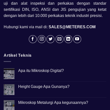
uji dan alat inspeksi dan perkakas dengan standar
sertifikasi DIN, ISO, ANSI dan JIS pengujian yang ketat
dengan lebih dari 10.000 perkakas teknik industri presisi.
Hubungi kami via mail di:
SALES@METERES.COM
Artikel Teknis
Apa itu Mikroskop Digital?
16
Sep
No
Comments
on
Apa
Height Gauge Apa Gunanya?
17
itu
Mikroskop
Aug
No
Digital?
Comments
on
Height
Mikroskop Metalurgi Apa kegunaannya?
13
Gauge
Apa
Aug
No