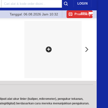
Search
LOGIN
for:
RP
0
Promosi!
Tanggal:
06.08.2026 Jam 10:32
uti alat ukur linier (kaliper, mikrometer), pengukur tekanan,
(analog/digital) berdasarkan cara mereka menunjukkan pengukuran.