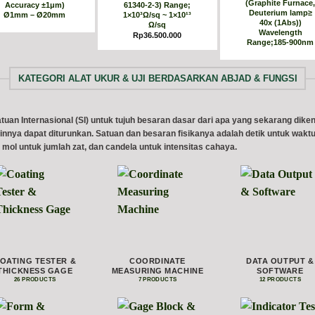
(Graphite Furnace
Accuracy ±1μm)
61340-2-3) Range;
Deuterium lamp≥
Ø1mm – Ø20mm
1×10³Ω/sq ~ 1×10¹³
40x (1Abs))
Ω/sq
Wavelength
Rp
36.500.000
Range;185-900nm
KATEGORI ALAT UKUR & UJI BERDASARKAN ABJAD & FUNGSI
uan Internasional (SI) untuk tujuh besaran dasar dari apa yang sekarang diken
nnya dapat diturunkan.
Satuan dan besaran fisikanya adalah detik untuk waktu,
 mol untuk jumlah zat, dan candela untuk intensitas cahaya.
OATING TESTER &
COORDINATE
DATA OUTPUT &
THICKNESS GAGE
MEASURING MACHINE
SOFTWARE
26 PRODUCTS
7 PRODUCTS
12 PRODUCTS