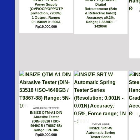
Power Supply
Digital
(OVP/OCP/OPP/OTP
Refractometer (Brix
protection, 7200W)
& Refractive Index)
1 Output, Range:
Accuracy; ±0.2%,
0∼1500V/ 0∼500A
Range; 1.3330RI –
14200RI
Rp
19.000.000
ABRASION TESTER
INSIZE QTM-A1 DIN
Abrasive Tester
(DIN-53516 / ISO-
FORCE GAGE
4649GB / T9867-88)
INSIZE SRT-W
Range; 5N-10N
Automatic Spring
Rp
89.000.000
Tester Series