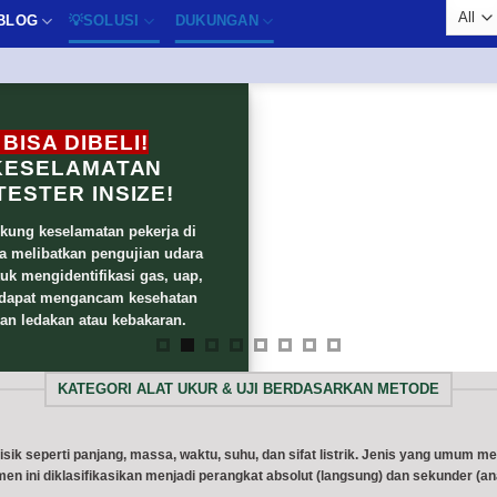
BLOG
💡SOLUSI
DUKUNGAN
BISA DIBELI!
KESELAMATAN
ESTER INSIZE!
kung keselamatan pekerja di
ya melibatkan pengujian udara
tuk mengidentifikasi gas, uap,
 dapat mengancam kesehatan
n ledakan atau kebakaran.
KATEGORI ALAT UKUR & UJI BERDASARKAN METODE
 seperti panjang, massa, waktu, suhu, dan sifat listrik. Jenis yang umum melip
rumen ini diklasifikasikan menjadi perangkat absolut (langsung) dan sekunder 