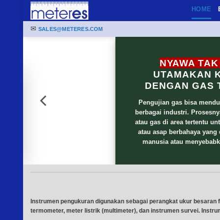
Skip
HOME
to
✉
content
SALES@METERES.COM
NYAWA TAK 
UTAMAKAN 
DENGAN GAS T
Pengujian gas bisa mendu
berbagai industri. Prosesn
k
atau gas di area tertentu un
atau asap berbahaya yang
manusia atau menyebabka
Instrumen pengukuran digunakan sebagai perangkat ukur besaran fisik
termometer, meter listrik (multimeter), dan instrumen survei. Inst