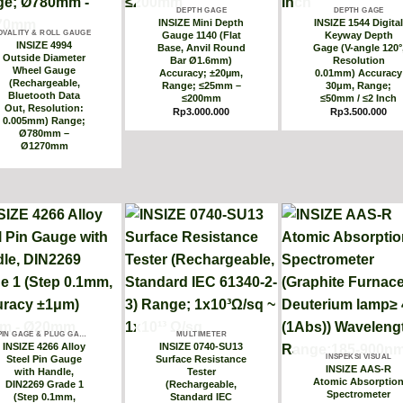
DEPTH GAGE
DEPTH GAGE
INSIZE Mini Depth
INSIZE 1544 Digita
OVALITY & ROLL GAUGE
Gauge 1140 (Flat
Keyway Depth
INSIZE 4994
Base, Anvil Round
Gage (V-angle 120°
Outside Diameter
Bar Ø1.6mm)
Resolution
Wheel Gauge
Accuracy; ±20µm,
0.01mm) Accuracy
(Rechargeable,
Range; ≤25mm –
30μm, Range;
Bluetooth Data
≤200mm
≤50mm / ≤2 Inch
Out, Resolution:
Rp
3.000.000
Rp
3.500.000
0.005mm) Range;
Ø780mm –
Ø1270mm
PIN GAGE & PLUG GAUGE
MULTIMETER
INSIZE 4266 Alloy
INSIZE 0740-SU13
INSPEKSI VISUAL
Steel Pin Gauge
Surface Resistance
INSIZE AAS-R
with Handle,
Tester
Atomic Absorptio
DIN2269 Grade 1
(Rechargeable,
Spectrometer
(Step 0.1mm,
Standard IEC