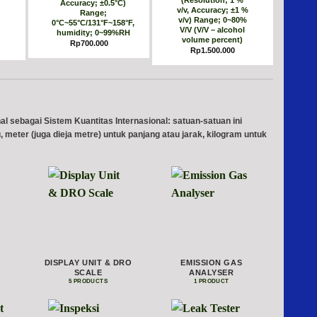
(Resolution; 1 %
,
Accuracy; ±0.5°C)
v/v, Accuracy; ±1 %
Range;
v/v) Range; 0~80%
0°C~55°C/131°F~158°F,
V/V (V/V – alcohol
humidity; 0~99%RH
volume percent)
Rp
700.000
Rp
1.500.000
al sebagai Sistem Kuantitas Internasional: satuan-satuan ini
 meter (juga dieja metre) untuk panjang atau jarak, kilogram untuk
DISPLAY UNIT & DRO
EMISSION GAS
SCALE
ANALYSER
5 PRODUCTS
1 PRODUCT