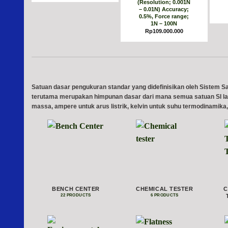
(Resolution; 0.001N
– 0.01N) Accuracy;
0.5%, Force range;
1N – 100N
Rp
109.000.000
Satuan dasar pengukuran standar yang didefinisikan oleh Sistem Sat
terutama merupakan himpunan dasar dari mana semua satuan SI lai
massa, ampere untuk arus listrik, kelvin untuk suhu termodinamika,
BENCH CENTER
CHEMICAL TESTER
C
22 PRODUCTS
6 PRODUCTS