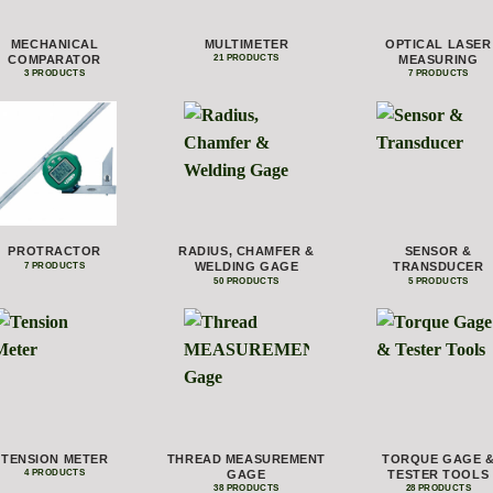
MECHANICAL
MULTIMETER
OPTICAL LASER
COMPARATOR
MEASURING
21 PRODUCTS
3 PRODUCTS
7 PRODUCTS
PROTRACTOR
RADIUS, CHAMFER &
SENSOR &
WELDING GAGE
TRANSDUCER
7 PRODUCTS
50 PRODUCTS
5 PRODUCTS
TENSION METER
THREAD MEASUREMENT
TORQUE GAGE 
GAGE
TESTER TOOLS
4 PRODUCTS
38 PRODUCTS
28 PRODUCTS