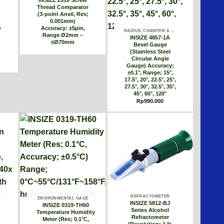
Thread Comparator
l
(3-point Anvil, Res;
0.001mm)
,
Accuracy: ±5μm,
RADIUS, CHAMFER & WELDING GAGE
Range Ø2mm –
INSIZE 4857-1A
≤Ø70mm
Bevel Gauge
(Stainless Steel
Circular Angle
Gauge) Accuracy;
±0.1°, Range; 15°,
17.5°, 20°, 22.5°, 25°,
27.5°, 30°, 32.5°, 35°,
45°, 60°, 120°
Rp
990.000
REFRACTOMETER
ENVIRONMENTAL GAGE
INSIZE 5812-BJ
INSIZE 0319-TH60
Series Alcohol
n
Temperature Humidity
Refractometer
Meter (Res; 0.1°C,