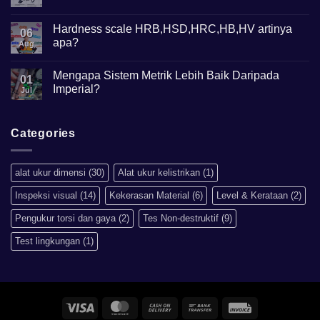
Gunanya?
Comments
on
Mikroskop
Hardness scale HRB,HSD,HRC,HB,HV artinya
06
Metalurgi
apa?
Apa
Aug
kegunaannya?
No
Comments
Mengapa Sistem Metrik Lebih Baik Daripada
on
01
Hardness
Imperial?
Jul
scale
HRB,HSD,HRC,HB,HV
No
artinya
Comments
apa?
on
Mengapa
Categories
Sistem
Metrik
Lebih
Baik
alat ukur dimensi
(30)
Alat ukur kelistrikan
(1)
Daripada
Imperial?
Inspeksi visual
(14)
Kekerasan Material
(6)
Level & Kerataan
(2)
Pengukur torsi dan gaya
(2)
Tes Non-destruktif
(9)
Test lingkungan
(1)
Visa
MasterCard
Cash
Bank
Invoice