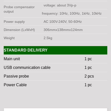
voltage: about 3Vp-p
Probe compensator
output
frequency: 10Hz, 100Hz, 1kHz, 10kHz
Power supply
AC 100V-240V, 50-60Hz
Dimension (LxWxH)
306mmx138mmx124mm
Weight
2.5kg
STANDARD DELIVERY
Main unit
1 pc
USB communication cable
1 pc
Passive probe
2 pcs
Power Cable
1 pc