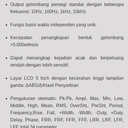
Output gelombang persegi standar dengan beberapa
frekuensi: 10Hz, 100Hz, 1kHz, 10kHz
Fungsi basis waktu independen yang unik.
Kecepatan penangkapan bentuk gelombang
>5.000wfms/s
Dapat menangkap kejadian acak dan berpeluang
rendah dengan lebih sensitif.
Layar LCD 5 Inch dengan kecerahan tinggi tampilan
ganda: ΔABS/Δ/Hasil Penyortiran
Pengukuran otomatis: Pk-Pk, Ampl, Max, Min, Low,
Middle, High, Mean, RMS, OverSht,, PreSht, Period,
Frequency,Rise, Fall, +Width, -Width, -Duty, +Duty,
Delay, Phase, FRR, FRF, FFR, FFF, LRR, LRF, LFR,
LFF, total 34 parameter