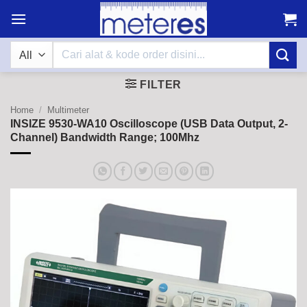
Skip
to
content
Search
for:
FILTER
Home
/
Multimeter
INSIZE 9530-WA10 Oscilloscope (USB Data Output, 2-
Channel) Bandwidth Range; 100Mhz