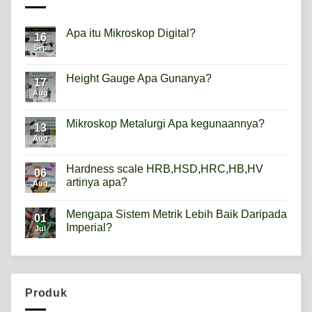
Apa itu Mikroskop Digital?
16
Sep
No
Comments
on
Apa
Height Gauge Apa Gunanya?
17
itu
Mikroskop
Aug
No
Digital?
Comments
on
Height
Mikroskop Metalurgi Apa kegunaannya?
13
Gauge
Apa
Aug
No
Gunanya?
Comments
on
Mikroskop
Hardness scale HRB,HSD,HRC,HB,HV
06
Metalurgi
artinya apa?
Apa
Aug
kegunaannya?
No
Comments
Mengapa Sistem Metrik Lebih Baik Daripada
on
01
Hardness
Imperial?
Jul
scale
HRB,HSD,HRC,HB,HV
No
artinya
Comments
apa?
on
Mengapa
Sistem
Metrik
Produk
Lebih
Baik