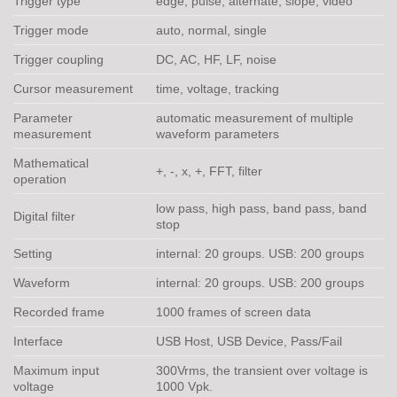
Trigger type
edge, pulse, alternate, slope, video
Trigger mode
auto, normal, single
Trigger coupling
DC, AC, HF, LF, noise
Cursor measurement
time, voltage, tracking
Parameter
automatic measurement of multiple
measurement
waveform parameters
Mathematical
+, -, x, +, FFT, filter
operation
low pass, high pass, band pass, band
Digital filter
stop
Setting
internal: 20 groups. USB: 200 groups
Waveform
internal: 20 groups. USB: 200 groups
Recorded frame
1000 frames of screen data
Interface
USB Host, USB Device, Pass/Fail
Maximum input
300Vrms, the transient over voltage is
voltage
1000 Vpk.