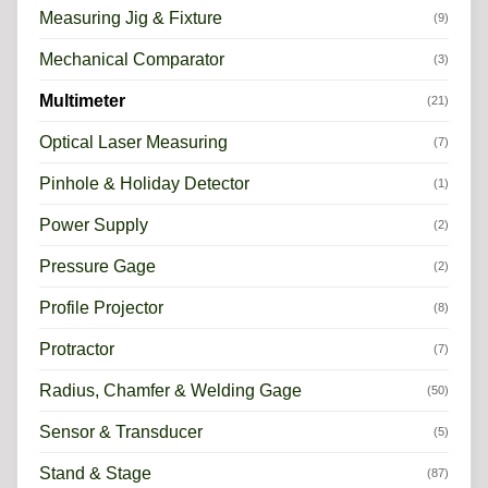
Measuring Jig & Fixture
(9)
Mechanical Comparator
(3)
Multimeter
(21)
Optical Laser Measuring
(7)
Pinhole & Holiday Detector
(1)
Power Supply
(2)
Pressure Gage
(2)
Profile Projector
(8)
Protractor
(7)
Radius, Chamfer & Welding Gage
(50)
Sensor & Transducer
(5)
Stand & Stage
(87)