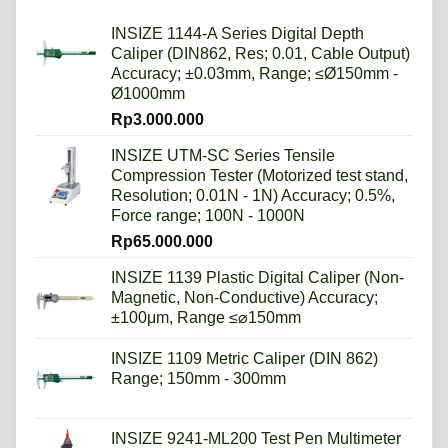
Daripada
Imperial?
INSIZE 1144-A Series Digital Depth
Caliper (DIN862, Res; 0.01, Cable Output)
Accuracy; ±0.03mm, Range; ≤Ø150mm -
Ø1000mm
Rp
3.000.000
INSIZE UTM-SC Series Tensile
Compression Tester (Motorized test stand,
Resolution; 0.01N - 1N) Accuracy; 0.5%,
Force range; 100N - 1000N
Rp
65.000.000
INSIZE 1139 Plastic Digital Caliper (Non-
Magnetic, Non-Conductive) Accuracy;
±100μm, Range ≤⌀150mm
INSIZE 1109 Metric Caliper (DIN 862)
Range; 150mm - 300mm
INSIZE 9241-ML200 Test Pen Multimeter