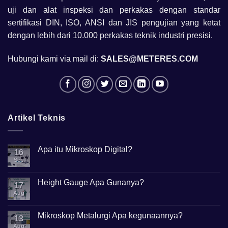
uji dan alat inspeksi dan perkakas dengan standar
sertifikasi DIN, ISO, ANSI dan JIS pengujian yang ketat
dengan lebih dari 10.000 perkakas teknik industri presisi.
Hubungi kami via mail di:
SALES@METERES.COM
Artikel Teknis
Apa itu Mikroskop Digital?
16
Sep
No
Comments
on
Apa
Height Gauge Apa Gunanya?
17
itu
Mikroskop
Aug
No
Digital?
Comments
on
Height
Mikroskop Metalurgi Apa kegunaannya?
13
Gauge
Apa
Aug
No