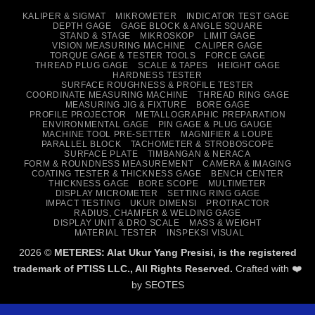
On
Transfer
KALIPER & SIGMAT
MIKROMETER
INDICATOR TEST GAGE
Delivery
DEPTH GAGE
GAGE BLOCK & ANGLE SQUARE
STAND & STAGE
MIKROSKOP
LIMIT GAGE
VISION MEASURING MACHINE
CALIPER GAGE
TORQUE GAGE & TESTER TOOLS
FORCE GAGE
THREAD PLUG GAGE
SCALE & TAPES
HEIGHT GAGE
HARDNESS TESTER
SURFACE ROUGHNESS & PROFILE TESTER
COORDINATE MEASURING MACHINE
THREAD RING GAGE
MEASURING JIG & FIXTURE
BORE GAGE
PROFILE PROJECTOR
METALLOGRAPHIC PREPARATION
ENVIRONMENTAL GAGE
PIN GAGE & PLUG GAUGE
MACHINE TOOL PRE-SETTER
MAGNIFIER & LOUPE
PARALLEL BLOCK
TACHOMETER & STROBOSCOPE
SURFACE PLATE
TIMBANGAN & NERACA
FORM & ROUNDNESS MEASUREMENT
CAMERA & IMAGING
COATING TESTER & THICKNESS GAGE
BENCH CENTER
THICKNESS GAGE
BORE SCOPE
MULTIMETER
DISPLAY MICROMETER
SETTING RING GAGE
IMPACT TESTING
UKUR DIMENSI
PROTRACTOR
RADIUS, CHAMFER & WELDING GAGE
DISPLAY UNIT & DRO SCALE
MASS & WEIGHT
MATERIAL TESTER
INSPEKSI VISUAL
2026 ©
METERES: Alat Ukur Yang Presisi, is the registered
trademark of PTISS LLC., All Rights Reserved.
Crafted with ❤️
by
SEOTES