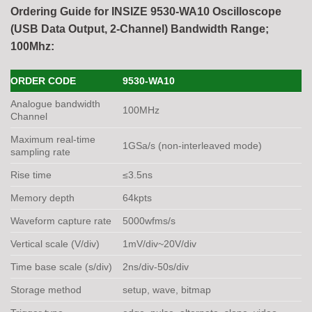
Ordering Guide for INSIZE 9530-WA10 Oscilloscope
(USB Data Output, 2-Channel) Bandwidth Range;
100Mhz:
ORDER CODE
9530-WA10
Analogue bandwidth
100MHz
Channel
Maximum real-time
1GSa/s (non-interleaved mode)
sampling rate
Rise time
≤3.5ns
Memory depth
64kpts
Waveform capture rate
5000wfms/s
Vertical scale (V/div)
1mV/div~20V/div
Time base scale (s/div)
2ns/div-50s/div
Storage method
setup, wave, bitmap