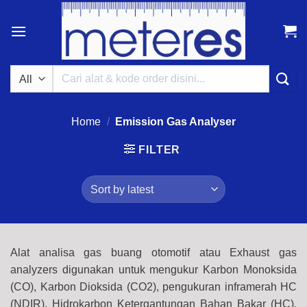
Skip
to
content
Search
for:
Home
/
Emission Gas Analyser
FILTER
Alat analisa gas buang otomotif
atau Exhaust gas
analyzers
digunakan untuk mengukur Karbon Monoksida
(CO), Karbon Dioksida (CO2), pengukuran inframerah HC
(NDIR), Hidrokarbon Ketergantungan Bahan Bakar (HC),