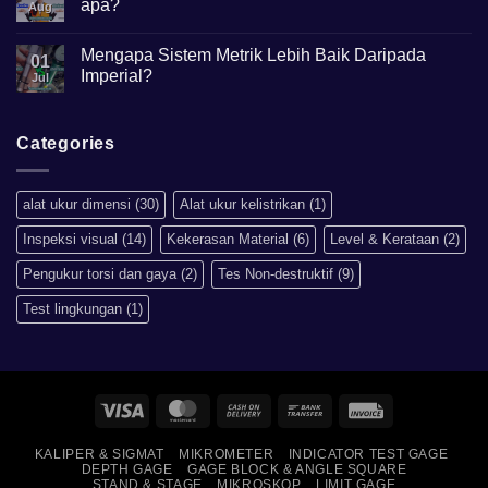
apa?
Apa
Aug
kegunaannya?
No
Comments
Mengapa Sistem Metrik Lebih Baik Daripada
on
01
Hardness
Imperial?
Jul
scale
HRB,HSD,HRC,HB,HV
No
artinya
Comments
apa?
on
Mengapa
Categories
Sistem
Metrik
Lebih
Baik
alat ukur dimensi
(30)
Alat ukur kelistrikan
(1)
Daripada
Imperial?
Inspeksi visual
(14)
Kekerasan Material
(6)
Level & Kerataan
(2)
Pengukur torsi dan gaya
(2)
Tes Non-destruktif
(9)
Test lingkungan
(1)
Visa
MasterCard
Cash
Bank
Invoice
On
Transfer
KALIPER & SIGMAT
MIKROMETER
INDICATOR TEST GAGE
Delivery
DEPTH GAGE
GAGE BLOCK & ANGLE SQUARE
STAND & STAGE
MIKROSKOP
LIMIT GAGE