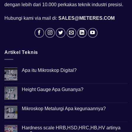
dengan lebih dari 10.000 perkakas teknik industri presisi.
Hubungi kami via mail di:
SALES@METERES.COM
Artikel Teknis
Apa itu Mikroskop Digital?
16
Sep
No
Comments
on
Apa
Height Gauge Apa Gunanya?
17
itu
Mikroskop
Aug
No
Digital?
Comments
on
Height
Mikroskop Metalurgi Apa kegunaannya?
13
Gauge
Apa
Aug
No
Gunanya?
Comments
on
Mikroskop
Hardness scale HRB,HSD,HRC,HB,HV artinya
06
Metalurgi