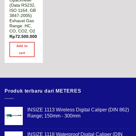
Opacimeter
(Data RS232,
ISO 1164, GB
3847-2005)
Exhaust Gas
Range: HC,
CO, CO2, O2
Rp
72.500.000
Add to
cart
Produk terbaru dari METERES
INSIZE 1113 Wireless Digital Caliper (DIN 862)
Range; 150mm - 300mm
INSIZE 1118 Waterproof Digital Caliper (DIN