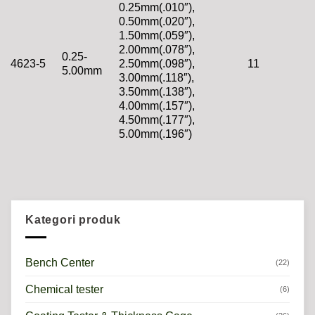
0.25mm(.010″),
0.50mm(.020″),
1.50mm(.059″),
2.00mm(.078″),
0.25-
4623-5
2.50mm(.098″),
11
5.00mm
3.00mm(.118″),
3.50mm(.138″),
4.00mm(.157″),
4.50mm(.177″),
5.00mm(.196″)
Kategori produk
Bench Center
(22)
Chemical tester
(6)