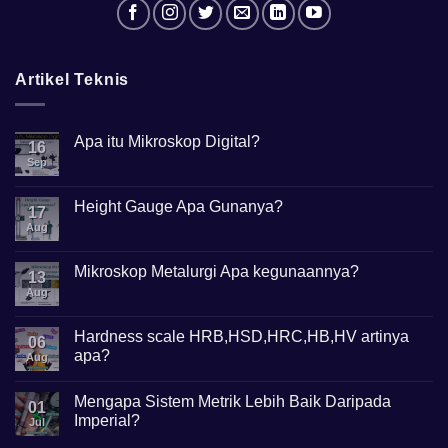
Artikel Teknis
Apa itu Mikroskop Digital?
16
Sep
No
Comments
on
Apa
Height Gauge Apa Gunanya?
17
itu
Mikroskop
Aug
No
Digital?
Comments
on
Height
Mikroskop Metalurgi Apa kegunaannya?
13
Gauge
Apa
Aug
No
Gunanya?
Comments
on
Mikroskop
Hardness scale HRB,HSD,HRC,HB,HV artinya
06
Metalurgi
apa?
Apa
Aug
kegunaannya?
No
Comments
Mengapa Sistem Metrik Lebih Baik Daripada
on
01
Hardness
Imperial?
Jul
scale
HRB,HSD,HRC,HB,HV
No