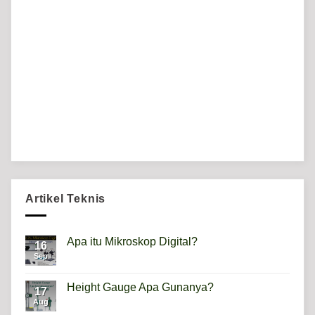
Artikel Teknis
Apa itu Mikroskop Digital?
16
Sep
No
Comments
on
Apa
Height Gauge Apa Gunanya?
17
itu
Mikroskop
Aug
No
Digital?
Comments