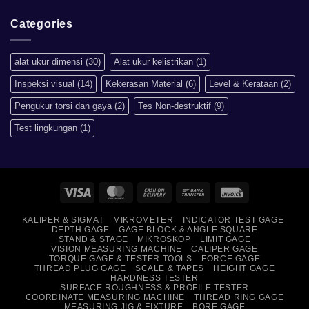
artinya
Comments
apa?
on
Mengapa
Categories
Sistem
Metrik
Lebih
Baik
alat ukur dimensi
(30)
Alat ukur kelistrikan
(1)
Daripada
Imperial?
Inspeksi visual
(14)
Kekerasan Material
(6)
Level & Kerataan
(2)
Pengukur torsi dan gaya
(2)
Tes Non-destruktif
(9)
Test lingkungan
(1)
Visa
MasterCard
Cash
Bank
Invoice
On
Transfer
KALIPER & SIGMAT
MIKROMETER
INDICATOR TEST GAGE
Delivery
DEPTH GAGE
GAGE BLOCK & ANGLE SQUARE
STAND & STAGE
MIKROSKOP
LIMIT GAGE
VISION MEASURING MACHINE
CALIPER GAGE
TORQUE GAGE & TESTER TOOLS
FORCE GAGE
THREAD PLUG GAGE
SCALE & TAPES
HEIGHT GAGE
HARDNESS TESTER
SURFACE ROUGHNESS & PROFILE TESTER
COORDINATE MEASURING MACHINE
THREAD RING GAGE
MEASURING JIG & FIXTURE
BORE GAGE