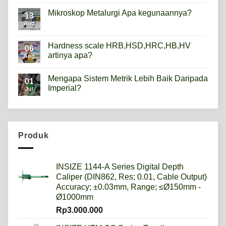
on
Height
Mikroskop Metalurgi Apa kegunaannya?
13
Gauge
Apa
Aug
No
Gunanya?
Comments
on
Mikroskop
Hardness scale HRB,HSD,HRC,HB,HV
06
Metalurgi
artinya apa?
Apa
Aug
kegunaannya?
No
Comments
Mengapa Sistem Metrik Lebih Baik Daripada
on
01
Hardness
Imperial?
Jul
scale
HRB,HSD,HRC,HB,HV
No
artinya
Comments
apa?
on
Mengapa
Sistem
Metrik
Produk
Lebih
Baik
Daripada
Imperial?
INSIZE 1144-A Series Digital Depth
Caliper (DIN862, Res; 0.01, Cable Output)
Accuracy; ±0.03mm, Range; ≤Ø150mm -
Ø1000mm
Rp
3.000.000