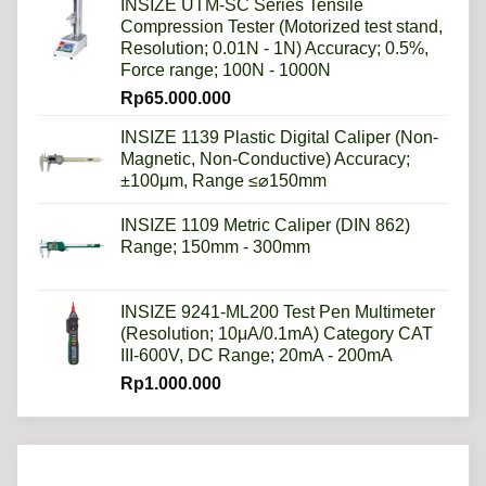
INSIZE UTM-SC Series Tensile
Compression Tester (Motorized test stand,
Resolution; 0.01N - 1N) Accuracy; 0.5%,
Force range; 100N - 1000N
Rp
65.000.000
INSIZE 1139 Plastic Digital Caliper (Non-
Magnetic, Non-Conductive) Accuracy;
±100μm, Range ≤⌀150mm
INSIZE 1109 Metric Caliper (DIN 862)
Range; 150mm - 300mm
INSIZE 9241-ML200 Test Pen Multimeter
(Resolution; 10μA/0.1mA) Category CAT
III-600V, DC Range; 20mA - 200mA
Rp
1.000.000