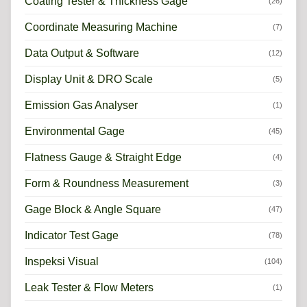
Coating Tester & Thickness Gage
(26)
Coordinate Measuring Machine
(7)
Data Output & Software
(12)
Display Unit & DRO Scale
(5)
Emission Gas Analyser
(1)
Environmental Gage
(45)
Flatness Gauge & Straight Edge
(4)
Form & Roundness Measurement
(3)
Gage Block & Angle Square
(47)
Indicator Test Gage
(78)
Inspeksi Visual
(104)
Leak Tester & Flow Meters
(1)