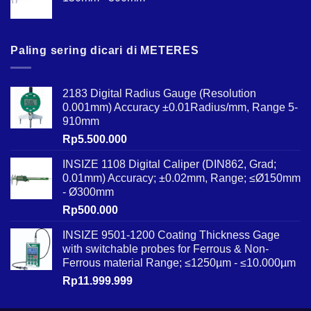
Paling sering dicari di METERES
2183 Digital Radius Gauge (Resolution
0.001mm) Accuracy ±0.01Radius/mm, Range 5-
910mm
Rp
5.500.000
INSIZE 1108 Digital Caliper (DIN862, Grad;
0.01mm) Accuracy; ±0.02mm, Range; ≤Ø150mm
- Ø300mm
Rp
500.000
INSIZE 9501-1200 Coating Thickness Gage
with switchable probes for Ferrous & Non-
Ferrous material Range; ≤1250µm - ≤10.000µm
Rp
11.999.999