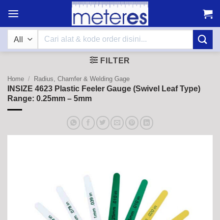
Skip
to
content
Search
for:
FILTER
Home
/
Radius, Chamfer & Welding Gage
INSIZE 4623 Plastic Feeler Gauge (Swivel Leaf Type)
Range: 0.25mm – 5mm