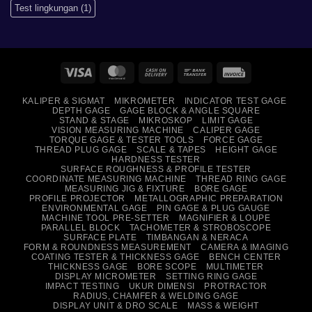
Test lingkungan
(1)
Visa
MasterCard
Cash
Bank
Invoice
On
Transfer
KALIPER & SIGMAT
MIKROMETER
INDICATOR TEST GAGE
Delivery
DEPTH GAGE
GAGE BLOCK & ANGLE SQUARE
STAND & STAGE
MIKROSKOP
LIMIT GAGE
VISION MEASURING MACHINE
CALIPER GAGE
TORQUE GAGE & TESTER TOOLS
FORCE GAGE
THREAD PLUG GAGE
SCALE & TAPES
HEIGHT GAGE
HARDNESS TESTER
SURFACE ROUGHNESS & PROFILE TESTER
COORDINATE MEASURING MACHINE
THREAD RING GAGE
MEASURING JIG & FIXTURE
BORE GAGE
PROFILE PROJECTOR
METALLOGRAPHIC PREPARATION
ENVIRONMENTAL GAGE
PIN GAGE & PLUG GAUGE
MACHINE TOOL PRE-SETTER
MAGNIFIER & LOUPE
PARALLEL BLOCK
TACHOMETER & STROBOSCOPE
SURFACE PLATE
TIMBANGAN & NERACA
FORM & ROUNDNESS MEASUREMENT
CAMERA & IMAGING
COATING TESTER & THICKNESS GAGE
BENCH CENTER
THICKNESS GAGE
BORE SCOPE
MULTIMETER
DISPLAY MICROMETER
SETTING RING GAGE
IMPACT TESTING
UKUR DIMENSI
PROTRACTOR
RADIUS, CHAMFER & WELDING GAGE
DISPLAY UNIT & DRO SCALE
MASS & WEIGHT