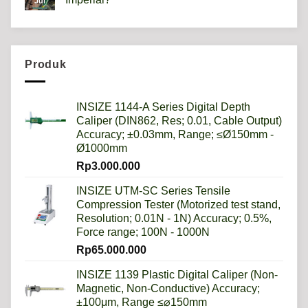
Jul
scale
HRB,HSD,HRC,HB,HV
No
artinya
Comments
apa?
on
Mengapa
Sistem
Metrik
Produk
Lebih
Baik
Daripada
Imperial?
INSIZE 1144-A Series Digital Depth
Caliper (DIN862, Res; 0.01, Cable Output)
Accuracy; ±0.03mm, Range; ≤Ø150mm -
Ø1000mm
Rp
3.000.000
INSIZE UTM-SC Series Tensile
Compression Tester (Motorized test stand,
Resolution; 0.01N - 1N) Accuracy; 0.5%,
Force range; 100N - 1000N
Rp
65.000.000
INSIZE 1139 Plastic Digital Caliper (Non-
Magnetic, Non-Conductive) Accuracy;
±100μm, Range ≤⌀150mm