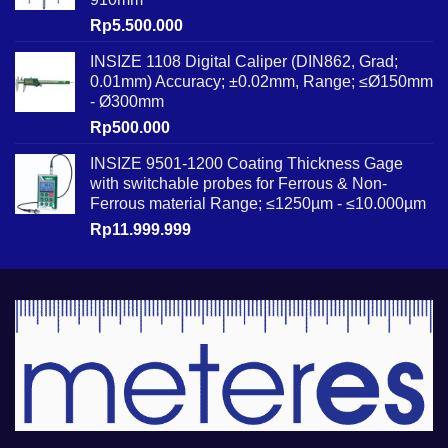
Rp
5.500.000
INSIZE 1108 Digital Caliper (DIN862, Grad;
0.01mm) Accuracy; ±0.02mm, Range; ≤Ø150mm
- Ø300mm
Rp
500.000
INSIZE 9501-1200 Coating Thickness Gage
with switchable probes for Ferrous & Non-
Ferrous material Range; ≤1250µm - ≤10.000µm
Rp
11.999.999