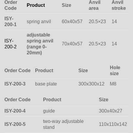
Order
Anvil
Anvil
Product
Size
Code
area
stroke
ISY-
spring anvil
60x40x57
20.5×23
14
200-1
adjustable
ISY-
spring anvil
70x40x57
20.5×23
14
200-2
(range 0-
20mm)
Hole
Order Code
Product
Size
size
ISY-200-3
base plate
300x300x12
M8
Order Code
Product
Size
ISY-200-4
guide
300x40x27
two-way adjustable
ISY-200-5
110x110x142
stand