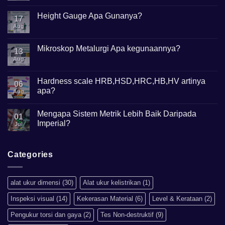
Comments
on
Apa
Height Gauge Apa Gunanya?
17
itu
Mikroskop
Aug
No
Digital?
Comments
on
Height
Mikroskop Metalurgi Apa kegunaannya?
13
Gauge
Apa
Aug
No
Gunanya?
Comments
on
Mikroskop
Hardness scale HRB,HSD,HRC,HB,HV artinya
06
Metalurgi
apa?
Apa
Aug
kegunaannya?
No
Comments
Mengapa Sistem Metrik Lebih Baik Daripada
on
01
Hardness
Imperial?
Jul
scale
HRB,HSD,HRC,HB,HV
No
artinya
Comments
apa?
on
Mengapa
Categories
Sistem
Metrik
Lebih
Baik
alat ukur dimensi
(30)
Alat ukur kelistrikan
(1)
Daripada
Imperial?
Inspeksi visual
(14)
Kekerasan Material
(6)
Level & Kerataan
(2)
Pengukur torsi dan gaya
(2)
Tes Non-destruktif
(9)