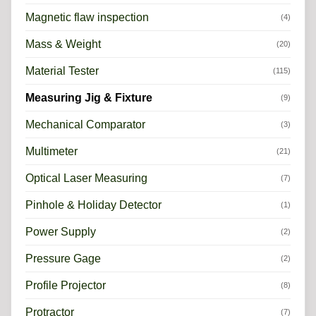
Magnetic flaw inspection
(4)
Mass & Weight
(20)
Material Tester
(115)
Measuring Jig & Fixture
(9)
Mechanical Comparator
(3)
Multimeter
(21)
Optical Laser Measuring
(7)
Pinhole & Holiday Detector
(1)
Power Supply
(2)
Pressure Gage
(2)
Profile Projector
(8)
Protractor
(7)