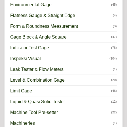
Environmental Gage
(45)
Flatness Gauge & Straight Edge
(4)
Form & Roundness Measurement
(3)
Gage Block & Angle Square
(47)
Indicator Test Gage
(78)
Inspeksi Visual
(104)
Leak Tester & Flow Meters
(1)
Level & Combination Gage
(20)
Limit Gage
(46)
Liquid & Quasi Solid Tester
(12)
Machine Tool Pre-setter
(22)
Machineries
(1)