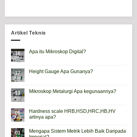
Artikel Teknis
Apa itu Mikroskop Digital?
16
Sep
No
Comments
on
Apa
Height Gauge Apa Gunanya?
17
itu
Mikroskop
Aug
No
Digital?
Comments
on
Height
Mikroskop Metalurgi Apa kegunaannya?
13
Gauge
Apa
Aug
No
Gunanya?
Comments
on
Mikroskop
Hardness scale HRB,HSD,HRC,HB,HV
06
Metalurgi
artinya apa?
Apa
Aug
kegunaannya?
No
Comments
Mengapa Sistem Metrik Lebih Baik Daripada
on
01
Hardness
Imperial?