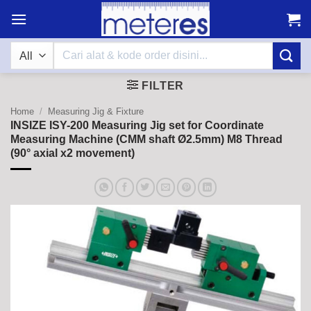
Skip
to
content
Search
for:
FILTER
Home
/
Measuring Jig & Fixture
INSIZE ISY-200 Measuring Jig set for Coordinate
Measuring Machine (CMM shaft Ø2.5mm) M8 Thread
(90° axial x2 movement)