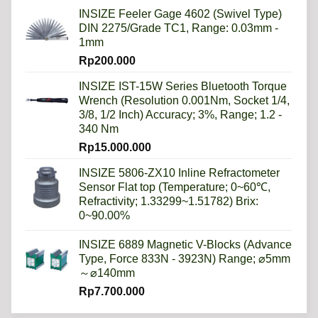
INSIZE Feeler Gage 4602 (Swivel Type)
DIN 2275/Grade TC1, Range: 0.03mm -
1mm
Rp
200.000
INSIZE IST-15W Series Bluetooth Torque
Wrench (Resolution 0.001Nm, Socket 1/4,
3/8, 1/2 Inch) Accuracy; 3%, Range; 1.2 -
340 Nm
Rp
15.000.000
INSIZE 5806-ZX10 Inline Refractometer
Sensor Flat top (Temperature; 0~60℃,
Refractivity; 1.33299~1.51782) Brix:
0~90.00%
INSIZE 6889 Magnetic V-Blocks (Advance
Type, Force 833N - 3923N) Range; ⌀5mm
～⌀140mm
Rp
7.700.000