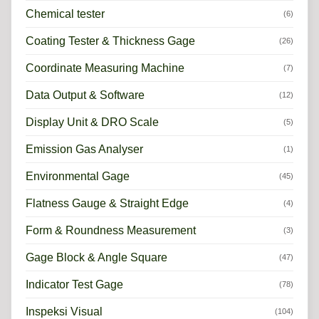
Chemical tester
(6)
Coating Tester & Thickness Gage
(26)
Coordinate Measuring Machine
(7)
Data Output & Software
(12)
Display Unit & DRO Scale
(5)
Emission Gas Analyser
(1)
Environmental Gage
(45)
Flatness Gauge & Straight Edge
(4)
Form & Roundness Measurement
(3)
Gage Block & Angle Square
(47)
Indicator Test Gage
(78)
Inspeksi Visual
(104)