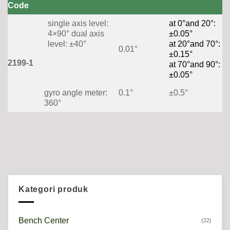
Code
single axis level:
at 0°and 20°:
4×90° dual axis
±0.05°
level: ±40°
at 20°and 70°:
0.01°
±0.15°
2199-1
at 70°and 90°:
±0.05°
gyro angle meter:
0.1°
±0.5°
360°
Kategori produk
Bench Center
(22)