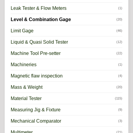
Leak Tester & Flow Meters
(1)
Level & Combination Gage
(20)
Limit Gage
(46)
Liquid & Quasi Solid Tester
(12)
Machine Tool Pre-setter
(22)
Machineries
(1)
Magnetic flaw inspection
(4)
Mass & Weight
(20)
Material Tester
(115)
Measuring Jig & Fixture
(9)
Mechanical Comparator
(3)
Multimeter
(21)