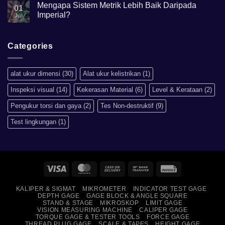
Mengapa Sistem Metrik Lebih Baik Daripada
on
01
Hardness
Imperial?
Jul
scale
HRB,HSD,HRC,HB,HV
No
artinya
Comments
apa?
on
Mengapa
Categories
Sistem
Metrik
Lebih
Baik
alat ukur dimensi
(30)
Alat ukur kelistrikan
(1)
Daripada
Imperial?
Inspeksi visual
(14)
Kekerasan Material
(6)
Level & Kerataan
(2)
Pengukur torsi dan gaya
(2)
Tes Non-destruktif
(9)
Test lingkungan
(1)
Visa
MasterCard
Cash
Bank
Invoice
On
Transfer
KALIPER & SIGMAT
MIKROMETER
INDICATOR TEST GAGE
Delivery
DEPTH GAGE
GAGE BLOCK & ANGLE SQUARE
STAND & STAGE
MIKROSKOP
LIMIT GAGE
VISION MEASURING MACHINE
CALIPER GAGE
TORQUE GAGE & TESTER TOOLS
FORCE GAGE
THREAD PLUG GAGE
SCALE & TAPES
HEIGHT GAGE