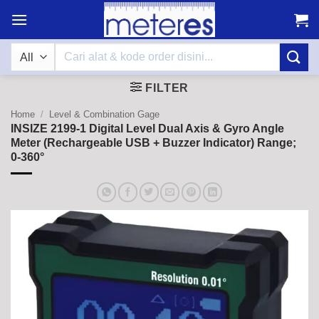
Skip
to
content
Search
for:
FILTER
Home
/
Level & Combination Gage
INSIZE 2199-1 Digital Level Dual Axis & Gyro Angle
Meter (Rechargeable USB + Buzzer Indicator) Range;
0-360°