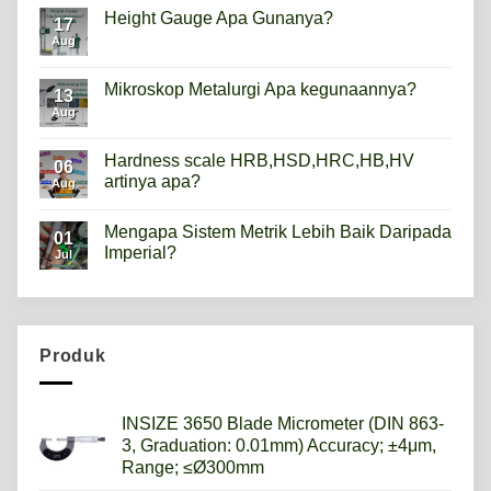
Apa
Height Gauge Apa Gunanya?
17
itu
Mikroskop
Aug
No
Digital?
Comments
on
Height
Mikroskop Metalurgi Apa kegunaannya?
13
Gauge
Apa
Aug
No
Gunanya?
Comments
on
Mikroskop
Hardness scale HRB,HSD,HRC,HB,HV
06
Metalurgi
artinya apa?
Apa
Aug
kegunaannya?
No
Comments
Mengapa Sistem Metrik Lebih Baik Daripada
on
01
Hardness
Imperial?
Jul
scale
HRB,HSD,HRC,HB,HV
No
artinya
Comments
apa?
on
Mengapa
Sistem
Metrik
Produk
Lebih
Baik
Daripada
Imperial?
INSIZE 3650 Blade Micrometer (DIN 863-
3, Graduation: 0.01mm) Accuracy; ±4μm,
Range; ≤Ø300mm