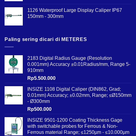
1126 Waterproof Large Display Caliper IP67
150mm - 300mm
Paling sering dicari di METERES
2183 Digital Radius Gauge (Resolution
0.001mm) Accuracy ±0.01Radius/mm, Range 5-
910mm
Rp
5.500.000
INSIZE 1108 Digital Caliper (DIN862, Grad;
0.01mm) Accuracy; ±0.02mm, Range; ≤Ø150mm
- Ø300mm
Rp
500.000
INSIZE 9501-1200 Coating Thickness Gage
with switchable probes for Ferrous & Non-
Ferrous material Range; ≤1250µm - ≤10.000µm