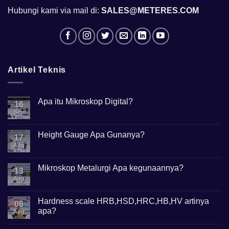
Hubungi kami via mail di:
SALES@METERES.COM
Artikel Teknis
Apa itu Mikroskop Digital?
16
Sep
No
Comments
on
Apa
Height Gauge Apa Gunanya?
17
itu
Mikroskop
Aug
No
Digital?
Comments
on
Height
Mikroskop Metalurgi Apa kegunaannya?
13
Gauge
Apa
Aug
No
Gunanya?
Comments
on
Mikroskop
Hardness scale HRB,HSD,HRC,HB,HV artinya
06
Metalurgi
apa?
Apa
Aug
kegunaannya?
No
Comments