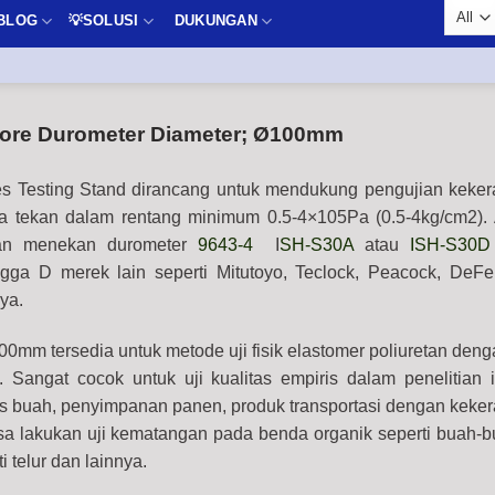
BLOG
💡SOLUSI
DUKUNGAN
Shore Durometer Diameter; Ø100mm
s Testing Stand dirancang untuk mendukung pengujian keke
a tekan dalam rentang minimum 0.5-4×105Pa (0.5-4kg/cm2).
gan menekan durometer
9643-4
I
SH-S30A
atau
ISH-S30D
ngga D merek lain seperti Mitutoyo, Teclock, Peacock, DeF
nya.
mm tersedia untuk metode uji fisik elastomer poliuretan deng
Sangat cocok untuk uji kualitas empiris dalam penelitian 
as buah, penyimpanan panen, produk transportasi dengan keke
sa lakukan uji kematangan pada benda organik seperti buah-
 telur dan lainnya.