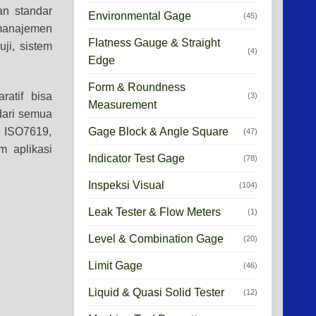
kan
standar
Environmental Gage
(45)
 manajemen
Flatness Gauge & Straight
uji, sistem
(4)
Edge
Form & Roundness
atif bisa
(3)
Measurement
dari semua
Gage Block & Angle Square
, ISO7619,
(47)
 aplikasi
Indicator Test Gage
(78)
Inspeksi Visual
(104)
Leak Tester & Flow Meters
(1)
Level & Combination Gage
(20)
Limit Gage
(46)
Liquid & Quasi Solid Tester
(12)