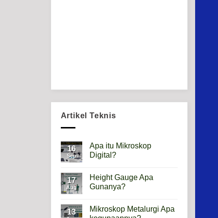
Artikel Teknis
Apa itu Mikroskop
16
Digital?
Sep
No
Comments
Height Gauge Apa
on
17
Apa
Gunanya?
Aug
itu
Mikroskop
No
Digital?
Comments
Mikroskop Metalurgi Apa
on
13
Height