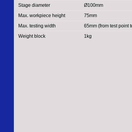
Stage diameter
Ø100mm
Max. workpiece height
75mm
Max. testing width
65mm (from test point 
Weight block
1kg