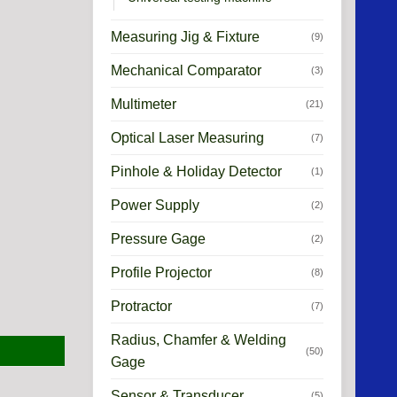
Measuring Jig & Fixture
(9)
Mechanical Comparator
(3)
Multimeter
(21)
Optical Laser Measuring
(7)
Pinhole & Holiday Detector
(1)
Power Supply
(2)
Pressure Gage
(2)
Profile Projector
(8)
Protractor
(7)
Radius, Chamfer & Welding
(50)
Gage
Sensor & Transducer
(5)