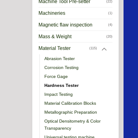
Machine Tool Pre-setter
(22)
Machineries
(1)
Magnetic flaw inspection
(4)
Mass & Weight
(20)
Material Tester
(115)
Abrasion Tester
Corrosion Testing
Force Gage
Hardness Tester
Impact Testing
Material Calibration Blocks
Metallographic Preparation
Optical Densitometry & Color
Transparency
Universal testing machine