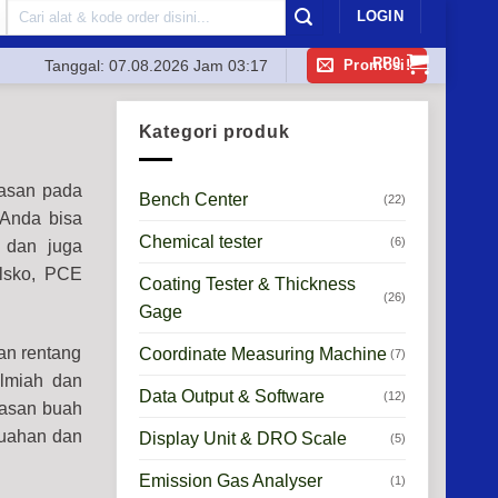
Search
LOGIN
for:
RP
0
Promosi!
Tanggal:
07.08.2026 Jam 03:17
Kategori produk
rasan pada
Bench Center
(22)
 Anda bisa
Chemical tester
(6)
dan juga
elsko, PCE
Coating Tester & Thickness
(26)
Gage
an rentang
Coordinate Measuring Machine
(7)
ilmiah dan
Data Output & Software
(12)
rasan buah
buahan dan
Display Unit & DRO Scale
(5)
Emission Gas Analyser
(1)