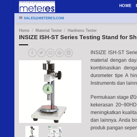
Skip
HOME
to
✉
content
SALES@METERES.COM
Home
/
Material Tester
/
Hardness Tester
INSIZE ISH-ST Series Testing Stand for 
INSIZE ISH-ST Serie
material dengan day
kombinasikan den
durometer tipe A hi
Instruments dan lain
Permukaan stage Ø100
kekerasan 20~90HD. 
meningkatkan kualit
dan lainnya.
Anda bi
produk pangan seperti