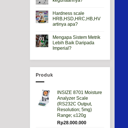
kegunaannya?
Aug
Gauge
Apa
No
Gunanya?
Comments
Hardness scale
on
06
Mikroskop
HRB,HSD,HRC,HB,HV
Aug
Metalurgi
artinya apa?
Apa
kegunaannya?
No
Comments
Mengapa Sistem Metrik
on
01
Hardness
Lebih Baik Daripada
Jul
scale
Imperial?
HRB,HSD,HRC,HB,HV
artinya
No
apa?
Comments
on
Mengapa
Sistem
Metrik
Produk
Lebih
Baik
Daripada
Imperial?
INSIZE 8701 Moisture
Analyzer Scale
(RS232C Output,
Resolution; 5mg)
Range; ≤120g
Rp
28.000.000