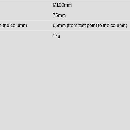
Ø100mm
75mm
to the column)
65mm (from test point to the column)
5kg