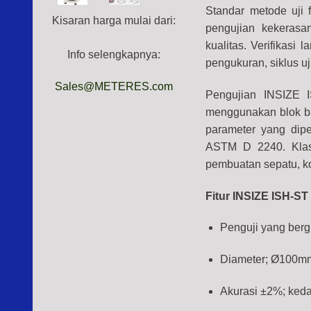
Standar metode uji
Kisaran harga mulai dari:
pengujian kekerasa
kualitas. Verifikasi
Info selengkapnya:
pengukuran, siklus u
Sales@METERES.com
Pengujian INSIZE I
menggunakan blok ba
parameter yang dipe
ASTM D 2240. Klasi
pembuatan sepatu, ko
Fitur INSIZE ISH-ST
Penguji yang berg
Diameter; Ø100m
Akurasi ±2%; ke