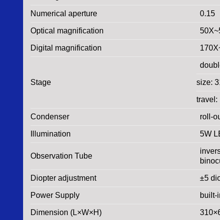
Numerical aperture
0.15
Optical magnification
50X~5
Digital magnification
170X~
doubl
Stage
size:
travel
Condenser
roll-
Illumination
5W LE
inver
Observation Tube
binoc
Diopter adjustment
±5 di
Power Supply
built
Dimension (L×W×H)
310×