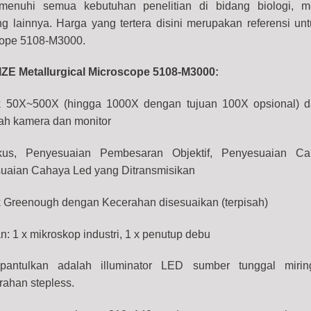
menuhi semua kebutuhan penelitian di bidang biologi, me
g lainnya. Harga yang tertera disini merupakan referensi un
scope 5108-M3000.
IZE Metallurgical Microscope 5108-M3000:
k 50X~500X (hingga 1000X dengan tujuan 100X opsional) d
bah kamera dan monitor
kus, Penyesuaian Pembesaran Objektif, Penyesuaian C
suaian Cahaya Led yang Ditransmisikan
ik Greenough dengan Kecerahan disesuaikan (terpisah)
: 1 x mikroskop industri, 1 x penutup debu
antulkan adalah illuminator LED sumber tunggal miri
ahan stepless.