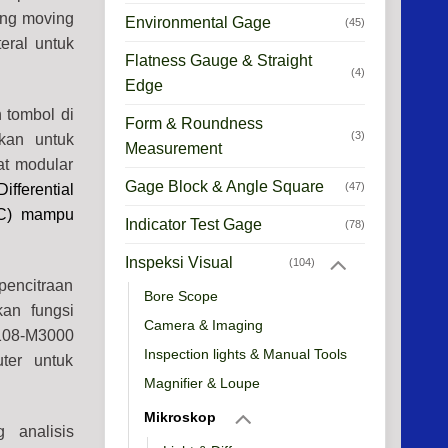
ang moving
Environmental Gage
(45)
eral untuk
Flatness Gauge & Straight
(4)
Edge
 tombol di
Form & Roundness
(3)
kan untuk
Measurement
at modular
Gage Block & Angle Square
(47)
Differential
IC)
mampu
Indicator Test Gage
(78)
Inspeksi Visual
(104)
encitraan
Bore Scope
an fungsi
Camera & Imaging
5108-M3000
Inspection lights & Manual Tools
er untuk
Magnifier & Loupe
Mikroskop
 analisis