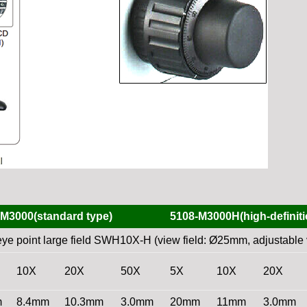
-M3000(standard type)
5108-M3000H(high-definiti
eye point large field SWH10X-H (view field: Ø25mm, adjustable vi
10X
20X
50X
5X
10X
20X
m
8.4mm
10.3mm
3.0mm
20mm
11mm
3.0mm