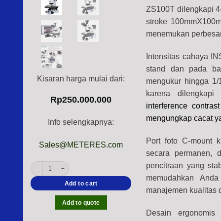
ZS100T dilengkapi 4
stroke 100mmX100mm 
menemukan perbesa
Intensitas cahaya IN
stand dan pada bag
Kisaran harga mulai dari:
mengukur hingga 1/
karena dilengkapi 
Rp
250.000.000
interference contras
mengungkap cacat yan
Info selengkapnya:
Port foto C-mount 
Sales@METERES.com
secara permanen, d
pencitraan yang sta
INSIZE 5108-M3000 Microscope (Trinocular Professional Type) Zoom Optica
memudahkan Anda 
Add to cart
manajemen kualitas da
Add to quote
Desain ergonomis 