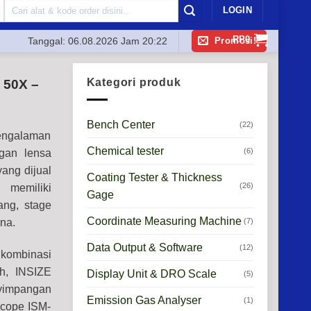
Search
LOGIN
for:
RP
0
Promosi!
Tanggal:
06.08.2026 Jam 20:22
Kategori produk
 50X –
Bench Center
(22)
engalaman
Chemical tester
(6)
an lensa
ang dijual
Coating Tester & Thickness
(26)
 memiliki
Gage
ang, stage
Coordinate Measuring Machine
(7)
rna.
Data Output & Software
(12)
 kombinasi
ah, INSIZE
Display Unit & DRO Scale
(5)
nyimpangan
Emission Gas Analyser
(1)
scope ISM-