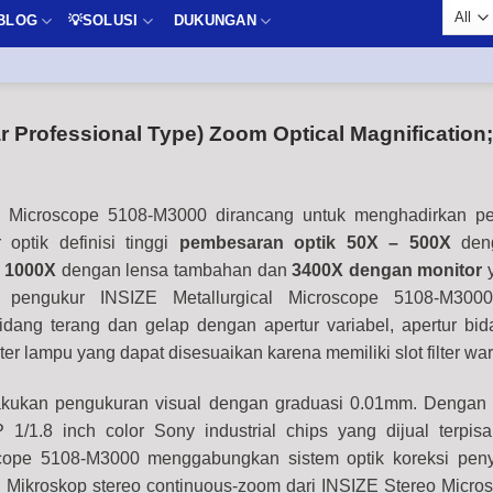
BLOG
💡SOLUSI
DUKUNGAN
 Professional Type) Zoom Optical Magnification;
al Microscope 5108-M3000 dirancang untuk menghadirkan p
optik definisi tinggi
pembesaran optik 50X – 500X
deng
 1000X
dengan lensa tambahan dan
3400X dengan monitor
y
p pengukur INSIZE Metallurgical Microscope 5108-M3000
 bidang terang dan gelap dengan apertur variabel, apertur bid
lter lampu yang dapat disesuaikan karena memiliki slot filter wa
akukan pengukuran visual dengan graduasi 0.01mm. Dengan
 1/1.8 inch color Sony industrial chips yang dijual terpis
oscope 5108-M3000 menggabungkan sistem optik koreksi pe
s. Mikroskop stereo continuous-zoom dari INSIZE Stereo Micro