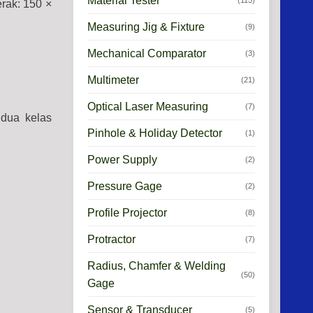
Material Tester
(115)
rak: 150 ×
Measuring Jig & Fixture
(9)
Mechanical Comparator
(3)
Multimeter
(21)
Optical Laser Measuring
(7)
 dua kelas
Pinhole & Holiday Detector
(1)
Power Supply
(2)
Pressure Gage
(2)
Profile Projector
(8)
Protractor
(7)
Radius, Chamfer & Welding
(50)
Gage
Sensor & Transducer
(5)