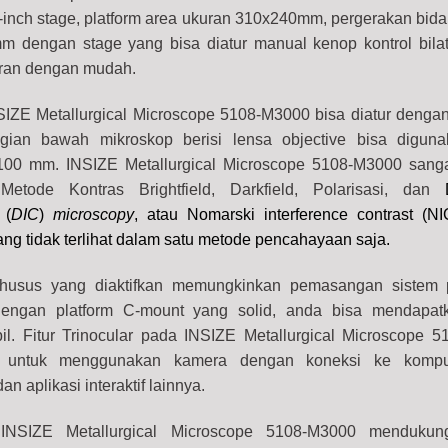
-inch stage, platform area ukuran 310x240mm, pergerakan bid
dengan stage yang bisa diatur manual kenop kontrol bilat
ran dengan mudah.
SIZE Metallurgical Microscope 5108-M3000 bisa diatur dengan
ian bawah mikroskop berisi lensa objective bisa diguna
100 mm. INSIZE Metallurgical Microscope 5108-M3000 sang
Metode Kontras Brightfield, Darkfield, Polarisasi, dan
t
(
DIC
)
microscopy
, atau Nomarski interference contrast (N
g tidak terlihat dalam satu metode pencahayaan saja.
khusus yang diaktifkan memungkinkan pemasangan sistem p
engan platform C-mount yang solid, anda bisa mendapatk
bil. Fitur Trinocular pada INSIZE Metallurgical Microscope 
l Magnification; 50X - 500X (3400X with monitor) quantity
untuk menggunakan kamera dengan koneksi ke komput
n aplikasi interaktif lainnya.
INSIZE Metallurgical Microscope 5108-M3000 mendukung