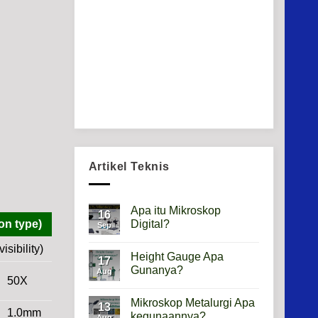
Artikel Teknis
Apa itu Mikroskop
16
Digital?
on type)
Sep
No
sibility)
Comments
Height Gauge Apa
on
17
Apa
Gunanya?
Aug
itu
50X
Mikroskop
No
Digital?
Comments
Mikroskop Metalurgi Apa
on
13
1.0mm
Height
kegunaannya?
Aug