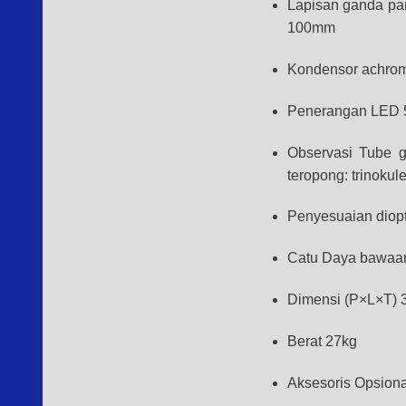
Lapisan ganda pa
100mm
Kondensor achroma
Penerangan LED 5
Observasi Tube g
teropong: trinokul
Penyesuaian diopt
Catu Daya bawaa
Dimensi (P×L×T)
Berat 27kg
Aksesoris Opsiona