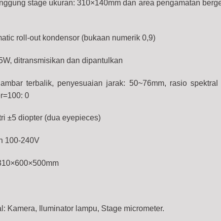
nggung stage ukuran: 310×140mm dan area pengamatan berge
tic roll-out kondensor (bukaan numerik 0,9)
W, ditransmisikan dan dipantulkan
ambar terbalik, penyesuaian jarak: 50~76mm, rasio spektral
er=100: 0
ri ±5 diopter (dua eyepieces)
n 100-240V
 310×600×500mm
l: Kamera, Iluminator lampu, Stage micrometer.