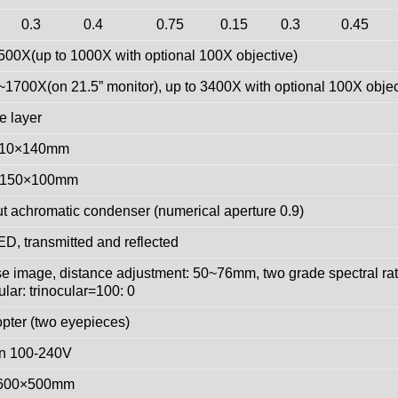
0.3
0.4
0.75
0.15
0.3
0.45
00X(up to 1000X with optional 100X objective)
1700X(on 21.5” monitor), up to 3400X with optional 100X objec
e layer
 310×140mm
: 150×100mm
out achromatic condenser (numerical aperture 0.9)
D, transmitted and reflected
se image, distance adjustment: 50~76mm, two grade spectral rat
ular: trinocular=100: 0
opter (two eyepieces)
-in 100-240V
600×500mm