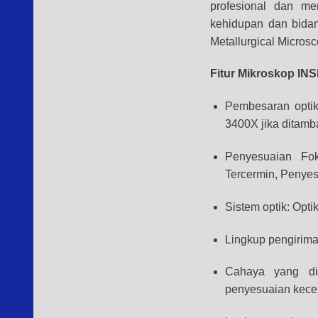
profesional dan me
kehidupan dan bidan
Metallurgical Micro
Fitur Mikroskop INS
Pembesaran opti
3400X jika ditam
Penyesuaian Fo
Tercermin, Penye
Sistem optik: Opt
Lingkup pengiriman
Cahaya yang dip
penyesuaian kecer