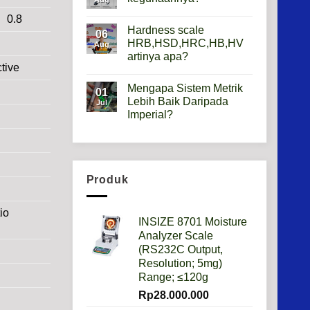
Gauge
Apa
No
0.8
Gunanya?
Comments
Hardness scale
on
06
Mikroskop
HRB,HSD,HRC,HB,HV
Aug
Metalurgi
artinya apa?
Apa
kegunaannya?
tive
No
Comments
Mengapa Sistem Metrik
on
01
Hardness
Lebih Baik Daripada
Jul
scale
Imperial?
HRB,HSD,HRC,HB,HV
artinya
No
apa?
Comments
on
Mengapa
Sistem
Metrik
Produk
Lebih
Baik
Daripada
Imperial?
io
INSIZE 8701 Moisture
Analyzer Scale
(RS232C Output,
Resolution; 5mg)
Range; ≤120g
Rp
28.000.000