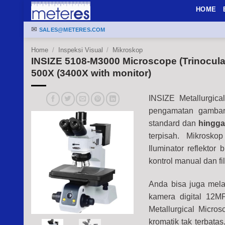
Skip
HOME
to
✉
content
SALES@METERES.COM
Home
/
Inspeksi Visual
/
Mikroskop
INSIZE 5108-M3000 Microscope (Trinocular
500X (3400X with monitor)
INSIZE Metallurgic
pengamatan gambar 
standard dan
hingga
terpisah. Mikrosko
Iluminator reflektor
kontrol manual dan fi
Anda bisa juga mel
kamera digital 12MP
Metallurgical Micr
kromatik tak terbata