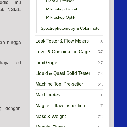
Light & Diffuser
dis, ilmu
Mikroskop Digital
tuk INSIZE
Mikroskop Optik
Spectrophotometry & Colorimeter
Leak Tester & Flow Meters
(1)
an hingga
Level & Combination Gage
(20)
ahaya Led
Limit Gage
(46)
Liquid & Quasi Solid Tester
(12)
Machine Tool Pre-setter
(22)
Machineries
(1)
Magnetic flaw inspection
(4)
ng dengan
Mass & Weight
(20)