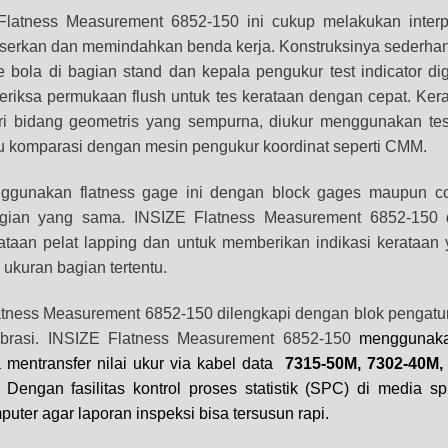
latness Measurement 6852-150 ini cukup melakukan interp
erkan dan memindahkan benda kerja. Konstruksinya sederha
bola di bagian stand dan kepala pengukur test indicator dig
riksa permukaan flush untuk tes kerataan dengan cepat.
Ker
ri bidang geometris yang sempurna, diukur menggunakan test
tau komparasi dengan mesin pengukur koordinat seperti CMM.
ggunakan flatness gage ini dengan block gages maupun co
gian yang sama. INSIZE Flatness Measurement 6852-150 
ution 0.001mm) Range; 150mm quantity
taan pelat lapping dan untuk memberikan indikasi kerataan
 ukuran bagian tertentu.
tness Measurement 6852-150 dilengkapi dengan blok pengatu
librasi. INSIZE Flatness Measurement 6852-150
menggunak
a mentransfer nilai ukur via kabel data
7315-50M, 7302-40M,
. Dengan fasilitas kontrol proses statistik (SPC) di media s
puter agar laporan inspeksi bisa tersusun rapi.