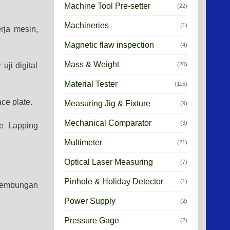
Machine Tool Pre-setter
(22)
Machineries
(1)
rja mesin,
Magnetic flaw inspection
(4)
Mass & Weight
(20)
ji digital
Material Tester
(115)
ce plate.
Measuring Jig & Fixture
(9)
Mechanical Comparator
(3)
de Lapping
Multimeter
(21)
Optical Laser Measuring
(7)
Pinhole & Holiday Detector
(1)
ecembungan
Power Supply
(2)
Pressure Gage
(2)