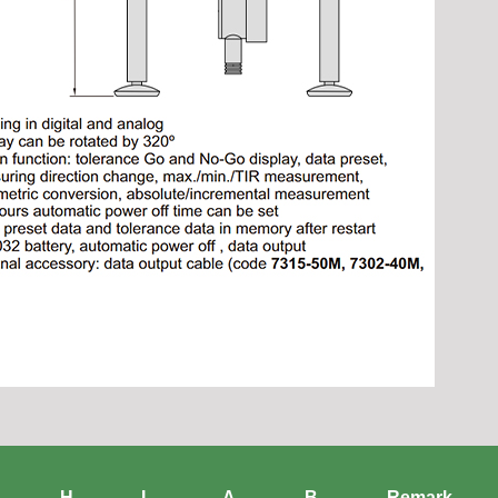
H
L
A
B
Remark