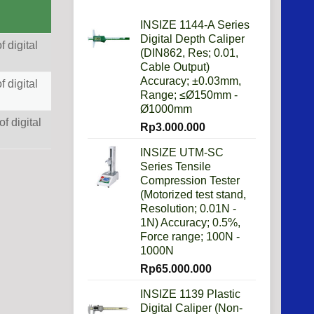
Daripada
Imperial?
INSIZE 1144-A Series
Digital Depth Caliper
 digital
(DIN862, Res; 0.01,
Cable Output)
Accuracy; ±0.03mm,
 digital
Range; ≤Ø150mm -
Ø1000mm
f digital
Rp
3.000.000
INSIZE UTM-SC
Series Tensile
Compression Tester
(Motorized test stand,
Resolution; 0.01N -
1N) Accuracy; 0.5%,
Force range; 100N -
1000N
Rp
65.000.000
INSIZE 1139 Plastic
Digital Caliper (Non-