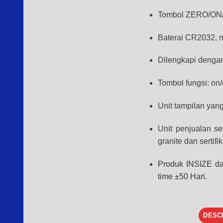
Tombol ZERO/ON/O
Baterai CR2032, m
Dilengkapi dengan 
Tombol fungsi: on/
Unit tampilan ya
Unit penjualan set
granite dan sertifi
Produk INSIZE dar
time ±50 Hari.
DESC