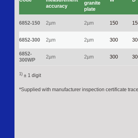
granite
accuracy
plate
6852-150
2µm
2µm
150
15
6852-300
2µm
2µm
300
30
6852-
2µm
2µm
300
30
300WP
1)
± 1 digit
*Supplied with manufacturer inspection certificate tr