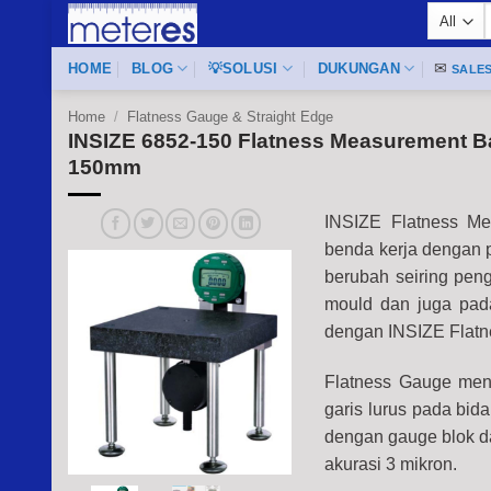
Skip
f
to
content
HOME
BLOG
💡SOLUSI
DUKUNGAN
✉
SALE
Home
/
Flatness Gauge & Straight Edge
INSIZE 6852-150 Flatness Measurement Ba
150mm
INSIZE Flatness Me
benda kerja dengan p
berubah seiring peng
mould dan juga pada
dengan INSIZE Flat
Flatness Gauge menj
garis lurus pada bid
dengan gauge blok da
akurasi 3 mikron.