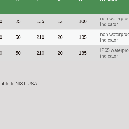
non-waterproof
0
25
135
12
100
indicator
non-waterproof
0
50
210
20
135
indicator
IP65 waterproo
0
50
210
20
135
indicator
aceable to NIST USA