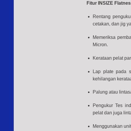
Fitur INSIZE Flatn
Rentang pengukura
cetakan, dan jig y
Memeriksa pembaca
Micron.
Kerataan pelat pa
Lap plate pada s
kehilangan kerata
Palung atau lintas
Pengukur Tes ind
pelat dan juga lin
Menggunakan unit d