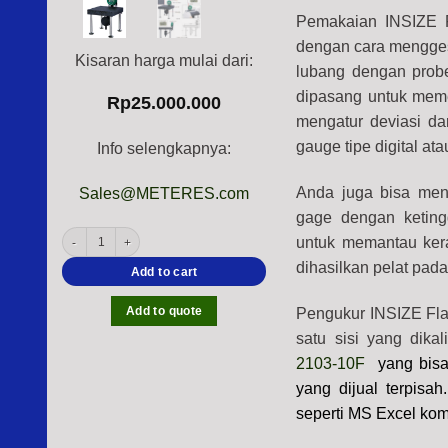
Pemakaian INSIZE F
dengan cara mengges
Kisaran harga mulai dari:
lubang dengan probe 
dipasang untuk meme
Rp
25.000.000
mengatur deviasi da
gauge tipe digital a
Info selengkapnya:
Anda juga bisa men
Sales@METERES.com
gage dengan keting
INSIZE 6852-150 Flatness Measurement Ball Probe Granite Stand (Resol
untuk memantau kera
dihasilkan pelat pada
Add to cart
Add to quote
Pengukur INSIZE Fla
satu sisi yang dika
2103-10F
yang
bis
yang dijual terpisah
seperti MS Excel kom