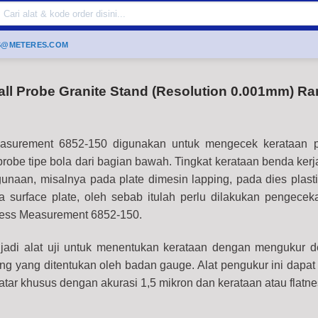
Search
or:
S@METERES.COM
ll Probe Granite Stand (Resolution 0.001mm) Ra
asurement 6852-150 digunakan untuk mengecek kerataan 
robe tipe bola dari bagian bawah. Tingkat kerataan benda kerj
unaan, misalnya pada plate dimesin lapping, pada dies plastic
 surface plate, oleh sebab itulah perlu dilakukan pengecek
ness Measurement 6852-150.
adi alat uji untuk menentukan kerataan dengan mengukur de
ang yang ditentukan oleh badan gauge. Alat pengukur ini dapat 
tar khusus dengan akurasi 1,5 mikron dan kerataan atau flatn