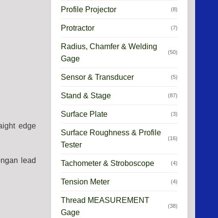
Profile Projector
(8)
Protractor
(7)
Radius, Chamfer & Welding
(50)
Gage
Sensor & Transducer
(5)
Stand & Stage
(87)
Surface Plate
(3)
raight edge
Surface Roughness & Profile
(16)
Tester
engan lead
Tachometer & Stroboscope
(4)
Tension Meter
(4)
Thread MEASUREMENT
(38)
Gage