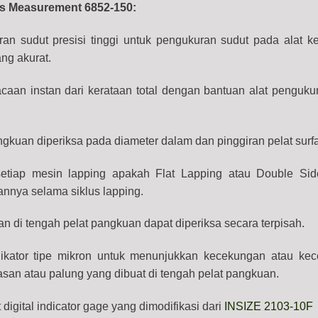
ess Measurement 6852-150:
n sudut presisi tinggi untuk pengukuran sudut pada alat ke
ang akurat.
an instan dari kerataan total dengan bantuan alat pengukur u
ngkuan diperiksa pada diameter dalam dan pinggiran pelat surfa
etiap mesin lapping apakah Flat Lapping atau Double Si
annya selama siklus lapping.
an di tengah pelat pangkuan dapat diperiksa secara terpisah.
ikator tipe mikron untuk menunjukkan kecekungan atau k
tasan atau palung yang dibuat di tengah pelat pangkuan.
igital indicator gage yang dimodifikasi dari
INSIZE 2103-10F