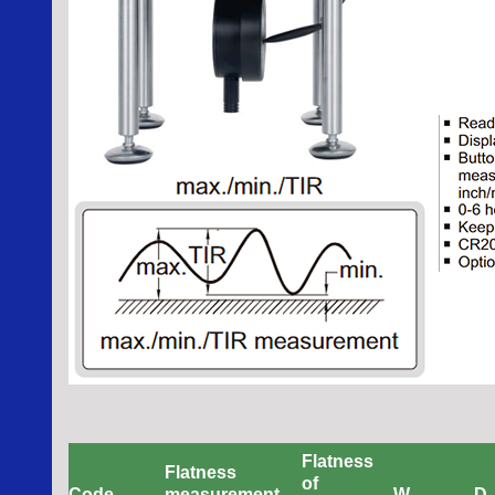
Flatness
Flatness
of
Code
measurement
W
D