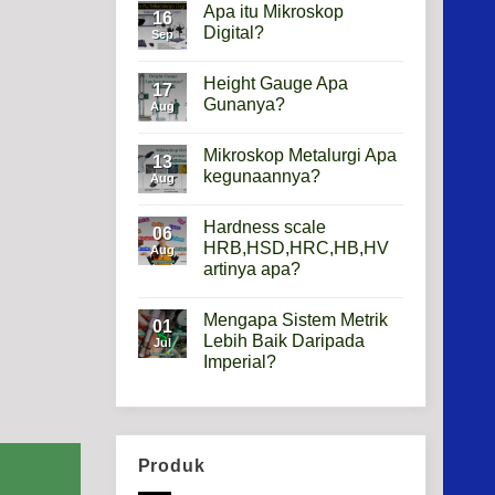
Apa itu Mikroskop
16
Digital?
Sep
No
Comments
Height Gauge Apa
on
17
Apa
Gunanya?
Aug
itu
Mikroskop
No
Digital?
Comments
Mikroskop Metalurgi Apa
on
13
Height
kegunaannya?
Aug
Gauge
Apa
No
Gunanya?
Comments
Hardness scale
on
06
Mikroskop
HRB,HSD,HRC,HB,HV
Aug
Metalurgi
artinya apa?
Apa
kegunaannya?
No
Comments
Mengapa Sistem Metrik
on
01
Hardness
Lebih Baik Daripada
Jul
scale
Imperial?
HRB,HSD,HRC,HB,HV
artinya
No
apa?
Comments
on
Mengapa
Sistem
Metrik
Produk
Lebih
Baik