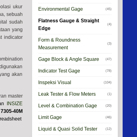
olasi ukur
Environmental Gage
(45)
na, sebuah
Flatness Gauge & Straight
ital sudah
(4)
Edge
ataan yang
 indicator
Form & Roundness
(3)
Measurement
mbination
Gage Block & Angle Square
(47)
digunakan
Indicator Test Gage
(78)
 yang akan
Inspeksi Visual
(104)
Leak Tester & Flow Meters
(1)
ran master
an
INSIZE
Level & Combination Gage
(20)
 7305-40M
Limit Gage
(46)
preadsheet
Liquid & Quasi Solid Tester
(12)