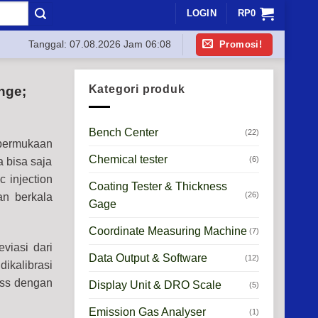
LOGIN
RP
0
Promosi!
Tanggal:
07.08.2026 Jam 06:08
Kategori produk
nge;
Bench Center
(22)
permukaan
Chemical tester
(6)
a bisa saja
 injection
Coating Tester & Thickness
(26)
an berkala
Gage
Coordinate Measuring Machine
(7)
viasi dari
Data Output & Software
(12)
dikalibrasi
ess dengan
Display Unit & DRO Scale
(5)
Emission Gas Analyser
(1)