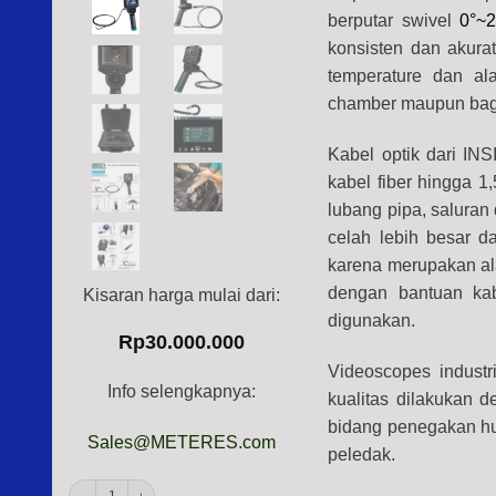
berputar swivel
0°~
konsisten dan akura
temperature dan al
chamber maupun bagia
Kabel optik dari INS
kabel fiber hingga 
lubang pipa, salura
celah lebih besar d
karena merupakan ala
dengan bantuan kab
Kisaran harga mulai dari:
digunakan.
Rp
30.000.000
Videoscopes industri
Info selengkapnya:
kualitas dilakukan 
bidang penegakan h
Sales@METERES.com
peledak.
INSIZE ISV-S106 Videoscope Tungsten Wire Cable 360° (Camera 1Mpx, USB