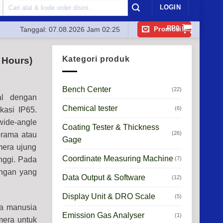
Search
LOGIN
for:
RP
0
Promosi!
Tanggal:
07.08.2026 Jam 02:25
Kategori produk
 Hours)
Bench Center
(22)
al dengan
Chemical tester
(6)
kasi IP65.
wide-angle
Coating Tester & Thickness
(26)
orama atau
Gage
mera ujung
Coordinate Measuring Machine
(7)
nggi. Pada
angan yang
Data Output & Software
(12)
Display Unit & DRO Scale
(5)
ta manusia
Emission Gas Analyser
(1)
mera untuk