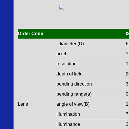
Order Code
I
diameter (D)
pixel
resolution
1
depth of field
2
bending direction
3
bending range(a)
0
Lens
angle of view(B)
1
illumination
7
Illuminance
2