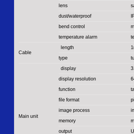
lens
s
dust/waterproof
I
bend control
m
temperature alarm
t
length
Cable
type
t
display
3
display resolution
6
function
t
file format
p
image process
i
Main unit
memory
m
output
U