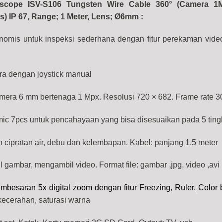
eoscope ISV-S106 Tungsten Wire Cable 360° (Camera 
) IP 67, Range; 1 Meter, Lens; Ø6mm :
nomis untuk inspeksi sederhana dengan fitur perekaman vide
ra dengan joystick manual
mera 6 mm bertenaga 1 Mpx. Resolusi 720 × 682. Frame rate 3
c 7pcs untuk pencahayaan yang bisa disesuaikan pada 5 ting
n cipratan air, debu dan kelembapan. Kabel: panjang 1,5 meter
gambar, mengambil video. Format file: gambar ,jpg, video ,avi
mbesaran 5x digital zoom dengan fitur Freezing, Ruler, Color 
ecerahan, saturasi warna