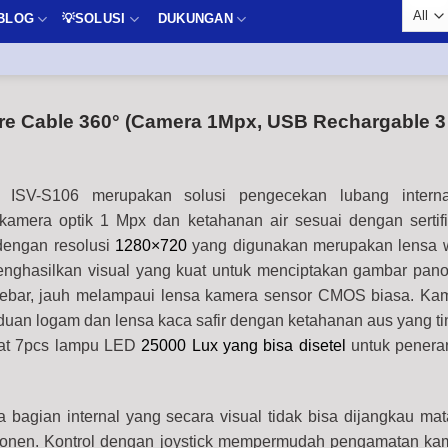
BLOG
💡SOLUSI
DUKUNGAN
re Cable 360° (Camera 1Mpx, USB Rechargable 3
 ISV-S106 merupakan solusi pengecekan lubang intern
mera optik 1 Mpx dan ketahanan air sesuai dengan sertifi
dengan resolusi
1280×720
yang digunakan merupakan lensa 
nghasilkan visual yang kuat untuk menciptakan gambar pan
lebar, jauh melampaui lensa kamera sensor CMOS biasa. Ka
aduan logam dan lensa kaca safir dengan ketahanan aus yang ti
pat 7pcs lampu LED
25000 Lux yang bisa disetel
untuk pener
 bagian internal yang secara visual tidak bisa dijangkau ma
onen. Kontrol dengan joystick mempermudah pengamatan ka