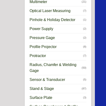
Multimeter
(21)
Optical Laser Measuring
(7)
Pinhole & Holiday Detector
(1)
Power Supply
(2)
Pressure Gage
(2)
Profile Projector
(8)
Protractor
(7)
Radius, Chamfer & Welding
(50)
Gage
Sensor & Transducer
(5)
Stand & Stage
(87)
Surface Plate
(3)