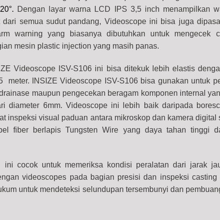
220°.
Dengan layar warna LCD IPS 3,5 inch menampilkan w
t dari semua sudut pandang, Videoscope ini bisa juga dipas
arm warning yang biasanya dibutuhkan untuk mengecek c
n mesin plastic injection yang masih panas.
IZE Videoscope ISV-S106 ini bisa ditekuk lebih elastis deng
1,5 meter. INSIZE Videoscope ISV-S106 bisa gunakan untuk 
n drainase maupun pengecekan beragam komponen internal yan
ari diameter 6mm.
Videoscope ini lebih baik daripada bores
t inspeksi visual paduan antara mikroskop dan kamera digital
el fiber berlapis Tungsten Wire yang daya tahan tinggi 
 ini cocok untuk memeriksa kondisi peralatan dari jarak jau
dengan videoscopes pada bagian presisi dan inspeksi casting
ukum untuk mendeteksi selundupan tersembunyi dan pembua
 Rechargable 3 Hours) IP 65, Range; 1 Meter, Lens; Ø6mm quantity