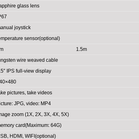
apphire glass lens
P67
anual joystick
emperature sensor(optional)
1m
1.5m
ungsten wire weaved cable
.5″ IPS full-view display
40×480
ake pictures, take videos
icture: JPG, video: MP4
mage zoom (1X, 2X, 3X, 4X, 5X)
emory card(Maximum: 64G)
SB, HDMI, WIFI(optional)