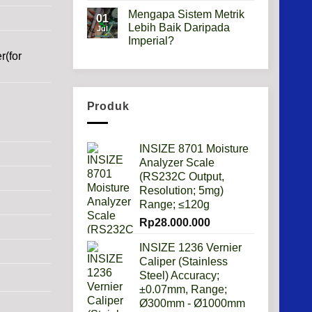
Comments
Mengapa Sistem Metrik
on
01
Hardness
Lebih Baik Daripada
Jul
scale
Imperial?
HRB,HSD,HRC,HB,HV
artinya
r(for
No
apa?
Comments
on
Mengapa
Sistem
Metrik
Produk
Lebih
Baik
Daripada
Imperial?
INSIZE 8701 Moisture
Analyzer Scale
(RS232C Output,
Resolution; 5mg)
Range; ≤120g
Rp
28.000.000
INSIZE 1236 Vernier
Caliper (Stainless
Steel) Accuracy;
±0.07mm, Range;
Ø300mm - Ø1000mm