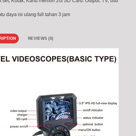
t set, Kotak, Kartu memori 2G SD Card. Output: TV, usb
u daya isi ulang full tahan 3 jam
RIPTION
REVIEWS (0)