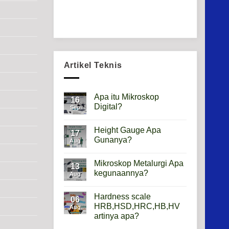
Artikel Teknis
Apa itu Mikroskop
16
Digital?
Sep
No
Comments
Height Gauge Apa
on
17
Apa
Gunanya?
Aug
itu
Mikroskop
No
Digital?
Comments
Mikroskop Metalurgi Apa
on
13
Height
kegunaannya?
Aug
Gauge
Apa
No
Gunanya?
Comments
Hardness scale
on
06
Mikroskop
HRB,HSD,HRC,HB,HV
Aug
Metalurgi
artinya apa?
Apa
kegunaannya?
No