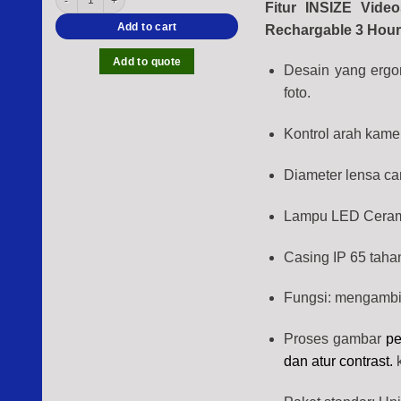
Fitur INSIZE Vid
Add to cart
Rechargable 3 Hours
Add to quote
Desain yang ergo
foto.
Kontrol arah kame
Diameter lensa ca
Lampu LED Cerami
Casing IP 65 taha
Fungsi: mengambil 
Proses gambar
pe
dan atur contrast.
k