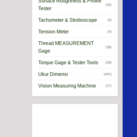
Surface Roughness & Profile
(16)
Tester
Tachometer & Stroboscope
(4)
Tension Meter
(4)
Thread MEASUREMENT
(38)
Gage
Torque Gage & Tester Tools
(28)
Ukur Dimensi
(441)
Vision Measuring Machine
(17)