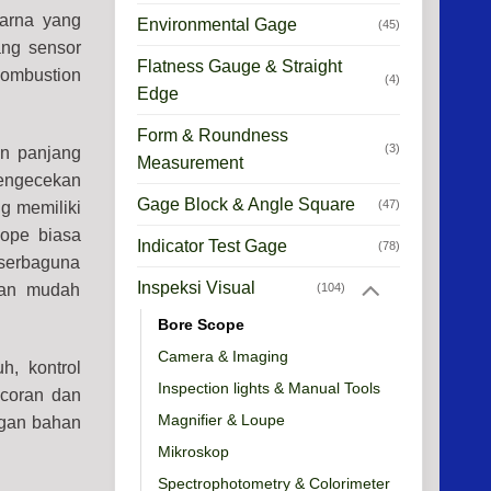
arna yang
Environmental Gage
(45)
ang sensor
Flatness Gauge & Straight
ombustion
(4)
Edge
Form & Roundness
(3)
an panjang
Measurement
pengecekan
Gage Block & Angle Square
(47)
g memiliki
cope biasa
Indicator Test Gage
(78)
 serbaguna
Inspeksi Visual
dan mudah
(104)
Bore Scope
Camera & Imaging
h, kontrol
Inspection lights & Manual Tools
 coran dan
Magnifier & Loupe
ngan bahan
Mikroskop
Spectrophotometry & Colorimeter