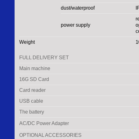
dust/waterproof
I
r
power supply
o
c
Weight
1
FULL DELIVERY SET
Main machine
16G SD Card
Card reader
USB cable
The battery
AC/DC Power Adapter
OPTIONAL ACCESSORIES