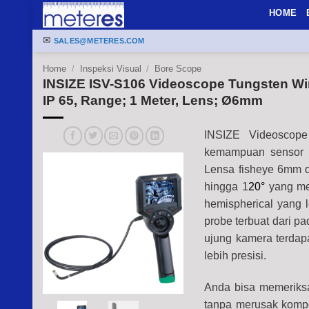
Skip
HOME
to
✉
content
SALES@METERES.COM
Home
/
Inspeksi Visual
/
Bore Scope
INSIZE ISV-S106 Videoscope Tungsten Wi
IP 65, Range; 1 Meter, Lens; Ø6mm
INSIZE Videoscope
kemampuan sensor ka
Lensa fisheye 6mm 
hingga 1
20°
yang me
hemispherical yang 
probe terbuat dari p
ujung kamera terda
lebih presisi.
Anda bisa memeriksa
tanpa merusak komp