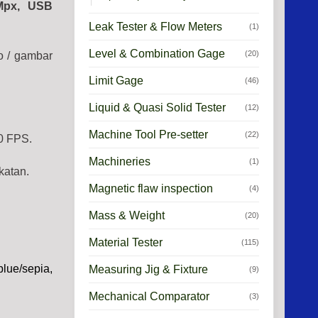
1Mpx, USB
Leak Tester & Flow Meters
(1)
Level & Combination Gage
(20)
o / gambar
Limit Gage
(46)
Liquid & Quasi Solid Tester
(12)
Machine Tool Pre-setter
(22)
0 FPS.
Machineries
(1)
katan.
Magnetic flaw inspection
(4)
Mass & Weight
(20)
Material Tester
(115)
blue/sepia,
Measuring Jig & Fixture
(9)
Mechanical Comparator
(3)