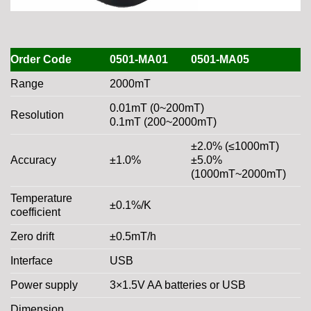
Order Code
0501-MA01
0501-MA05
Range
2000mT
0.01mT (0~200mT)
Resolution
0.1mT (200~2000mT)
±2.0% (≤1000mT)
Accuracy
±1.0%
±5.0%
(1000mT~2000mT)
Temperature
±0.1%/K
coefficient
Zero drift
±0.5mT/h
Interface
USB
Power supply
3×1.5V AA batteries or USB
Dimension