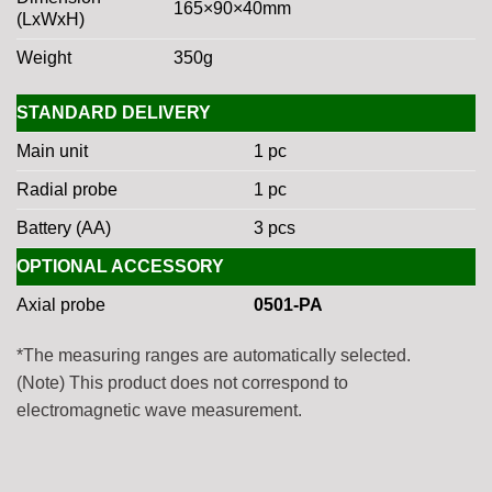
165×90×40mm
(LxWxH)
Weight
350g
STANDARD DELIVERY
Main unit
1 pc
Radial probe
1 pc
Battery (AA)
3 pcs
OPTIONAL ACCESSORY
Axial probe
0501-PA
*The measuring ranges are automatically selected.
(Note) This product does not correspond to
electromagnetic wave measurement.