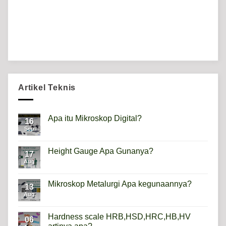
Artikel Teknis
Apa itu Mikroskop Digital?
16
Sep
No
Comments
on
Apa
Height Gauge Apa Gunanya?
17
itu
Mikroskop
Aug
No
Digital?
Comments
on
Height
Mikroskop Metalurgi Apa kegunaannya?
13
Gauge
Apa
Aug
No
Gunanya?
Comments
on
Mikroskop
Hardness scale HRB,HSD,HRC,HB,HV
06
Metalurgi