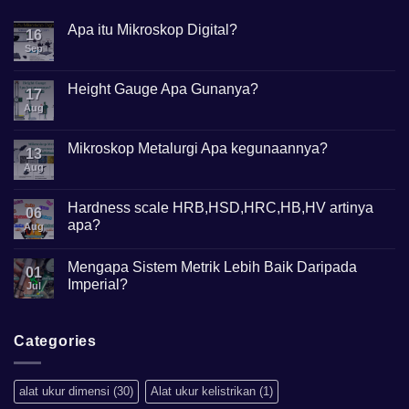
Apa itu Mikroskop Digital?
16
Sep
No
Comments
on
Apa
Height Gauge Apa Gunanya?
17
itu
Mikroskop
Aug
No
Digital?
Comments
on
Height
Mikroskop Metalurgi Apa kegunaannya?
13
Gauge
Apa
Aug
No
Gunanya?
Comments
on
Mikroskop
Hardness scale HRB,HSD,HRC,HB,HV artinya
06
Metalurgi
apa?
Apa
Aug
kegunaannya?
No
Comments
Mengapa Sistem Metrik Lebih Baik Daripada
on
01
Hardness
Imperial?
Jul
scale
HRB,HSD,HRC,HB,HV
No
artinya
Comments
apa?
on
Mengapa
Categories
Sistem
Metrik
Lebih
Baik
alat ukur dimensi
(30)
Alat ukur kelistrikan
(1)
Daripada
Imperial?