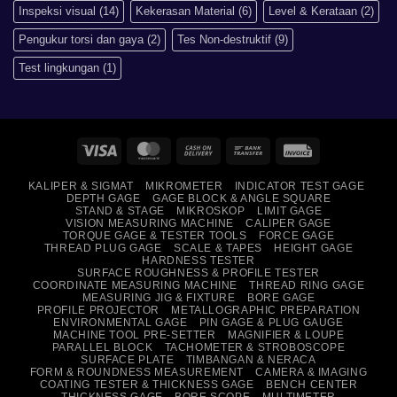
Inspeksi visual
(14)
Kekerasan Material
(6)
Level & Kerataan
(2)
Pengukur torsi dan gaya
(2)
Tes Non-destruktif
(9)
Test lingkungan
(1)
Visa
MasterCard
Cash
Bank
Invoice
On
Transfer
KALIPER & SIGMAT
MIKROMETER
INDICATOR TEST GAGE
Delivery
DEPTH GAGE
GAGE BLOCK & ANGLE SQUARE
STAND & STAGE
MIKROSKOP
LIMIT GAGE
VISION MEASURING MACHINE
CALIPER GAGE
TORQUE GAGE & TESTER TOOLS
FORCE GAGE
THREAD PLUG GAGE
SCALE & TAPES
HEIGHT GAGE
HARDNESS TESTER
SURFACE ROUGHNESS & PROFILE TESTER
COORDINATE MEASURING MACHINE
THREAD RING GAGE
MEASURING JIG & FIXTURE
BORE GAGE
PROFILE PROJECTOR
METALLOGRAPHIC PREPARATION
ENVIRONMENTAL GAGE
PIN GAGE & PLUG GAUGE
MACHINE TOOL PRE-SETTER
MAGNIFIER & LOUPE
PARALLEL BLOCK
TACHOMETER & STROBOSCOPE
SURFACE PLATE
TIMBANGAN & NERACA
FORM & ROUNDNESS MEASUREMENT
CAMERA & IMAGING
COATING TESTER & THICKNESS GAGE
BENCH CENTER