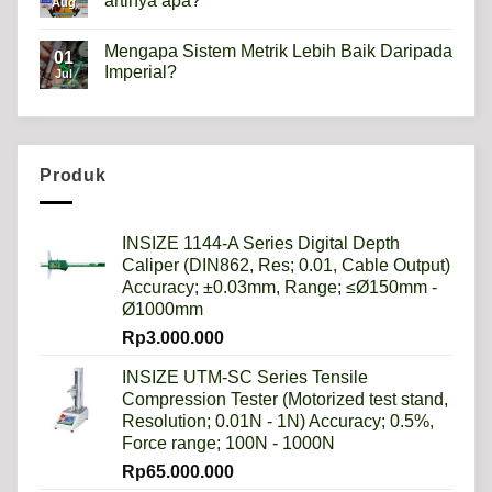
artinya apa?
Apa
Aug
kegunaannya?
No
Comments
Mengapa Sistem Metrik Lebih Baik Daripada
on
01
Hardness
Imperial?
Jul
scale
HRB,HSD,HRC,HB,HV
No
artinya
Comments
apa?
on
Mengapa
Sistem
Metrik
Produk
Lebih
Baik
Daripada
Imperial?
INSIZE 1144-A Series Digital Depth
Caliper (DIN862, Res; 0.01, Cable Output)
Accuracy; ±0.03mm, Range; ≤Ø150mm -
Ø1000mm
Rp
3.000.000
INSIZE UTM-SC Series Tensile
Compression Tester (Motorized test stand,
Resolution; 0.01N - 1N) Accuracy; 0.5%,
Force range; 100N - 1000N
Rp
65.000.000