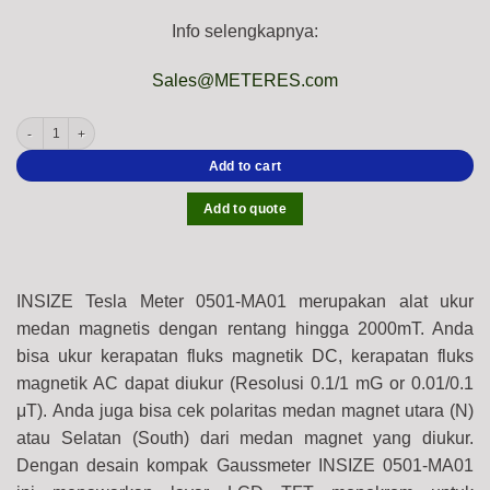
Info selengkapnya:
Sales@METERES.com
INSIZE 0501-MA01 Tesla-Gauss Meter (Resolution; 0.01 mT/0.01 mG) USB Mini-B, h
Add to cart
Add to quote
INSIZE Tesla Meter 0501-MA01 merupakan alat ukur
medan magnetis dengan rentang hingga 2000mT. Anda
bisa ukur kerapatan fluks magnetik DC, kerapatan fluks
magnetik AC dapat diukur (Resolusi 0.1/1 mG or 0.01/0.1
μT).
Anda juga bisa cek polaritas medan magnet utara (N)
atau Selatan (South) dari medan magnet yang diukur.
Dengan desain kompak Gaussmeter INSIZE 0501-MA01