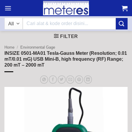
Skip
to
content
Search
for:
FILTER
Home
/
Environmental Gage
INSIZE 0501-MA01 Tesla-Gauss Meter (Resolution; 0.01
mT/0.01 mG) USB Mini-B, high frequency (RF) Range;
200 mT – 2000 mT