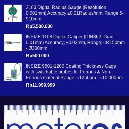
2183 Digital Radius Gauge (Resolution
0.001mm) Accuracy ±0.01Radius/mm, Range 5-
910mm
Rp
5.500.000
INSIZE 1108 Digital Caliper (DIN862, Grad;
0.01mm) Accuracy; ±0.02mm, Range; ≤Ø150mm
- Ø300mm
Rp
500.000
INSIZE 9501-1200 Coating Thickness Gage
with switchable probes for Ferrous & Non-
Ferrous material Range; ≤1250µm - ≤10.000µm
Rp
11.999.999