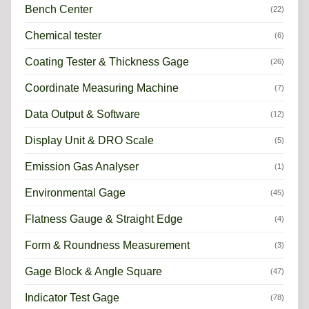
Bench Center
(22)
Chemical tester
(6)
Coating Tester & Thickness Gage
(26)
Coordinate Measuring Machine
(7)
Data Output & Software
(12)
Display Unit & DRO Scale
(5)
Emission Gas Analyser
(1)
Environmental Gage
(45)
Flatness Gauge & Straight Edge
(4)
Form & Roundness Measurement
(3)
Gage Block & Angle Square
(47)
Indicator Test Gage
(78)