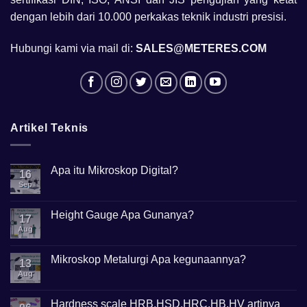
dengan lebih dari 10.000 perkakas teknik industri presisi.
Hubungi kami via mail di:
SALES@METERES.COM
Artikel Teknis
Apa itu Mikroskop Digital?
16
Sep
No
Comments
on
Apa
Height Gauge Apa Gunanya?
17
itu
Mikroskop
Aug
No
Digital?
Comments
on
Height
Mikroskop Metalurgi Apa kegunaannya?
13
Gauge
Apa
Aug
No
Gunanya?
Comments
on
Mikroskop
Hardness scale HRB,HSD,HRC,HB,HV artinya