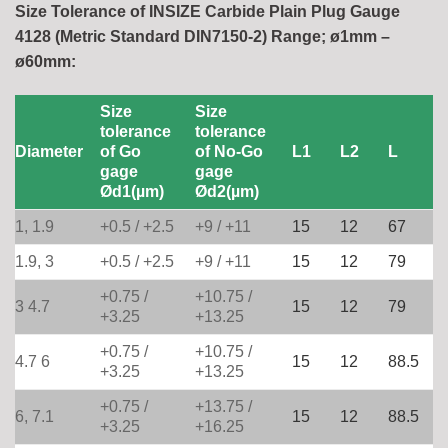
Size Tolerance of INSIZE Carbide Plain Plug Gauge
4128 (Metric Standard DIN7150-2) Range; ø1mm –
ø60mm:
Size
Size
tolerance
tolerance
Diameter
of Go
of No-Go
L1
L2
L
gage
gage
Ød1(µm)
Ød2(µm)
1, 1.9
+0.5 / +2.5
+9 / +11
15
12
67
1.9, 3
+0.5 / +2.5
+9 / +11
15
12
79
+0.75 /
+10.75 /
3 4.7
15
12
79
+3.25
+13.25
+0.75 /
+10.75 /
4.7 6
15
12
88.5
+3.25
+13.25
+0.75 /
+13.75 /
6, 7.1
15
12
88.5
+3.25
+16.25