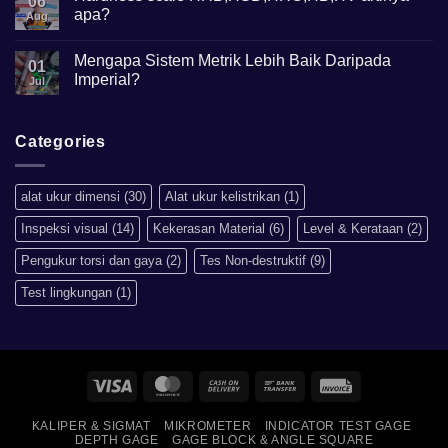
06
Metalurgi
apa?
Apa
Aug
kegunaannya?
No
Comments
Mengapa Sistem Metrik Lebih Baik Daripada
on
01
Hardness
Imperial?
Jul
scale
HRB,HSD,HRC,HB,HV
No
artinya
Comments
apa?
on
Mengapa
Categories
Sistem
Metrik
Lebih
Baik
alat ukur dimensi
(30)
Alat ukur kelistrikan
(1)
Daripada
Imperial?
Inspeksi visual
(14)
Kekerasan Material
(6)
Level & Kerataan
(2)
Pengukur torsi dan gaya
(2)
Tes Non-destruktif
(9)
Test lingkungan
(1)
Visa
MasterCard
Cash
Bank
Invoice
On
Transfer
KALIPER & SIGMAT
MIKROMETER
INDICATOR TEST GAGE
Delivery
DEPTH GAGE
GAGE BLOCK & ANGLE SQUARE