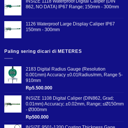
INSIZE 1118 Waterproof Digital Caliper (DIN
862, NO DATA) IP67 Range; 150mm - 300mm
1126 Waterproof Large Display Caliper IP67
150mm - 300mm
Paling sering dicari di METERES
2183 Digital Radius Gauge (Resolution
0.001mm) Accuracy ±0.01Radius/mm, Range 5-
910mm
Rp
5.500.000
INSIZE 1108 Digital Caliper (DIN862, Grad;
0.01mm) Accuracy; ±0.02mm, Range; ≤Ø150mm
- Ø300mm
Rp
500.000
INSIZE 9501-1200 Coating Thickness Gage