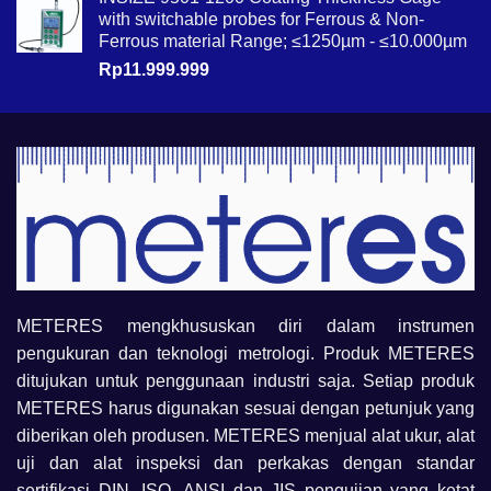
with switchable probes for Ferrous & Non-
Ferrous material Range; ≤1250µm - ≤10.000µm
Rp
11.999.999
METERES mengkhususkan diri dalam instrumen
pengukuran dan teknologi metrologi. Produk METERES
ditujukan untuk penggunaan industri saja. Setiap produk
METERES harus digunakan sesuai dengan petunjuk yang
diberikan oleh produsen. METERES menjual alat ukur, alat
uji dan alat inspeksi dan perkakas dengan standar
sertifikasi DIN, ISO, ANSI dan JIS pengujian yang ketat