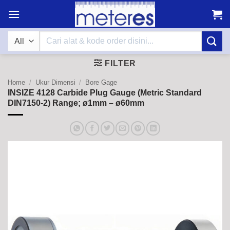
Skip
to
content
Search
for:
FILTER
Home
/
Ukur Dimensi
/
Bore Gage
INSIZE 4128 Carbide Plug Gauge (Metric Standard
DIN7150-2) Range; ø1mm – ø60mm