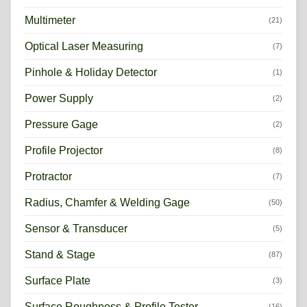
Multimeter
(21)
Optical Laser Measuring
(7)
Pinhole & Holiday Detector
(1)
Power Supply
(2)
Pressure Gage
(2)
Profile Projector
(8)
Protractor
(7)
Radius, Chamfer & Welding Gage
(50)
Sensor & Transducer
(5)
Stand & Stage
(87)
Surface Plate
(3)
Surface Roughness & Profile Tester
(16)