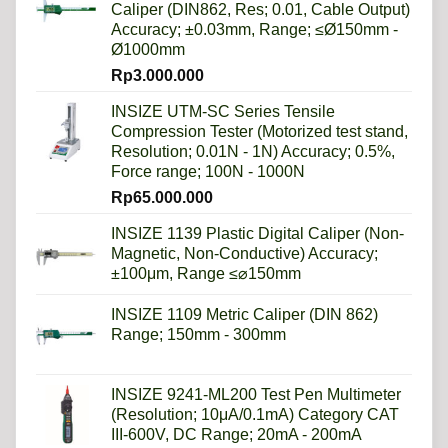
Caliper (DIN862, Res; 0.01, Cable Output)
Accuracy; ±0.03mm, Range; ≤Ø150mm -
Ø1000mm
Rp
3.000.000
INSIZE UTM-SC Series Tensile
Compression Tester (Motorized test stand,
Resolution; 0.01N - 1N) Accuracy; 0.5%,
Force range; 100N - 1000N
Rp
65.000.000
INSIZE 1139 Plastic Digital Caliper (Non-
Magnetic, Non-Conductive) Accuracy;
±100μm, Range ≤⌀150mm
INSIZE 1109 Metric Caliper (DIN 862)
Range; 150mm - 300mm
INSIZE 9241-ML200 Test Pen Multimeter
(Resolution; 10μA/0.1mA) Category CAT
III-600V, DC Range; 20mA - 200mA