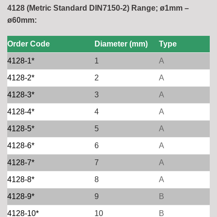
4128 (Metric Standard DIN7150-2) Range; ø1mm –
ø60mm:
Order Code
Diameter (mm)
Type
4128-1*
1
A
4128-2*
2
A
4128-3*
3
A
4128-4*
4
A
4128-5*
5
A
4128-6*
6
A
4128-7*
7
A
4128-8*
8
A
4128-9*
9
B
4128-10*
10
B