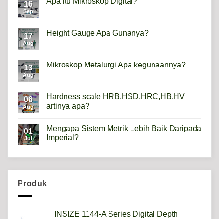
Apa itu Mikroskop Digital?
16
Sep
No
Comments
on
Apa
Height Gauge Apa Gunanya?
17
itu
Mikroskop
Aug
No
Digital?
Comments
on
Height
Mikroskop Metalurgi Apa kegunaannya?
13
Gauge
Apa
Aug
No
Gunanya?
Comments
on
Mikroskop
Hardness scale HRB,HSD,HRC,HB,HV
06
Metalurgi
artinya apa?
Apa
Aug
kegunaannya?
No
Comments
Mengapa Sistem Metrik Lebih Baik Daripada
on
01
Hardness
Imperial?
Jul
scale
HRB,HSD,HRC,HB,HV
No
artinya
Comments
apa?
on
Mengapa
Sistem
Metrik
Produk
Lebih
Baik
Daripada
Imperial?
INSIZE 1144-A Series Digital Depth