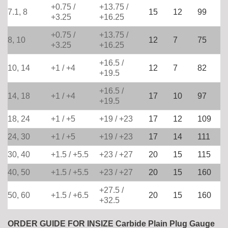
+0.75 /
+13.75 /
7.1, 8
15
12
99
+3.25
+16.25
+0.75 /
+13.75 /
8, 10
12
7
75
+3.25
+16.25
+16.5 /
10, 14
+1 / +4
12
7
82
+19.5
+16.5 /
14, 18
+1 / +4
17
10
97
+19.5
18, 24
+1 / +5
+19 / +23
17
12
109
24, 30
+1 / +5
+19 / +23
17
14
111
30, 40
+1.5 / +5.5
+23 / +27
20
15
115
40, 50
+1.5 / +5.5
+23 / +27
20
15
160
+27.5 /
50, 60
+1.5 / +6.5
20
15
160
+32.5
ORDER GUIDE FOR INSIZE Carbide Plain Plug Gauge