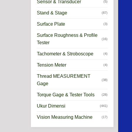
Sensor & Transducer
(5)
Stand & Stage
(87)
Surface Plate
(3)
Surface Roughness & Profile
(16)
Tester
Tachometer & Stroboscope
(4)
Tension Meter
(4)
Thread MEASUREMENT
(38)
Gage
Torque Gage & Tester Tools
(28)
Ukur Dimensi
(441)
Vision Measuring Machine
(17)