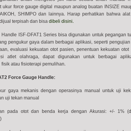
t ukur force gauge digital maupun analog buatan INSIZE ma
 AIKOH, SHIMPO dan lainnya. Harap perhatikan bahwa alat 
ijual terpisah dan bisa
dibeli disini.
 Handle ISF-DFAT1 Series bisa digunakan untuk pegangan t
g pengukur gaya dalam berbagai aplikasi, seperti pengujian
jaan, evaluasi kekuatan otot pasien, penentuan kekuatan otot
isi atlet olahraga, dapat digunakan untuk berbagai apli
i fisik atau fisioterapi pemulihan.
FAT2 Force Gauge Handle:
kur gaya mekanis dengan operasinya manual untuk uji kek
un uji tekan manual
kan pada otot dan benda kerja dengan Akurasi: +/- 1% (
)