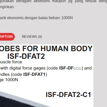
unakan beragam aksesoris maupun jig yang sesuai den
inginkan.
tarik ekonomis dengan batas beban: 1000N
RIPTION
REVIEWS (0)