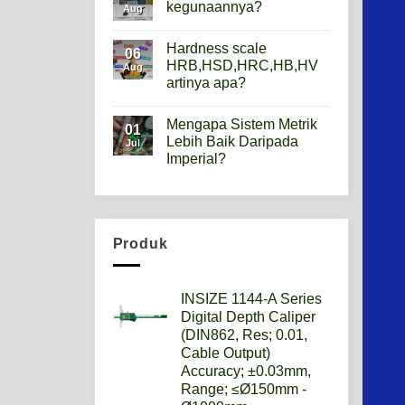
Height
kegunaannya?
Aug
Gauge
Apa
No
Gunanya?
Comments
Hardness scale
on
06
Mikroskop
HRB,HSD,HRC,HB,HV
Aug
Metalurgi
artinya apa?
Apa
kegunaannya?
No
Comments
Mengapa Sistem Metrik
on
01
Hardness
Lebih Baik Daripada
Jul
scale
Imperial?
HRB,HSD,HRC,HB,HV
artinya
No
apa?
Comments
on
Mengapa
Sistem
Metrik
Produk
Lebih
Baik
Daripada
Imperial?
INSIZE 1144-A Series
Digital Depth Caliper
(DIN862, Res; 0.01,
Cable Output)
Accuracy; ±0.03mm,
Range; ≤Ø150mm -