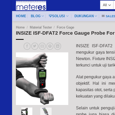
Skip
f
to
content
HOME
BLOG
💡SOLUSI
DUKUNGAN
✉
SALE
Home
/
Material Tester
/
Force Gage
INSIZE ISF-DFAT2 Force Gauge Probe For
INSIZE ISF-DFAT2 
mengukur gaya tens
Newton. Fixture INS
terkunci untuk uji tar
Alat pengukur gaya 
objektif. Hal ini 
kapasitas otot, sert
kekuatan yang dilaku
Selain untuk pengu
probe juga biasa d