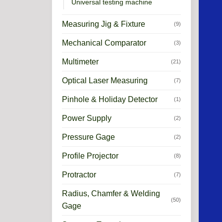
Universal testing machine
Measuring Jig & Fixture
(9)
Mechanical Comparator
(3)
Multimeter
(21)
Optical Laser Measuring
(7)
Pinhole & Holiday Detector
(1)
Power Supply
(2)
Pressure Gage
(2)
Profile Projector
(8)
Protractor
(7)
Radius, Chamfer & Welding
(50)
Gage