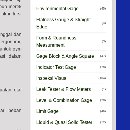
upun merek
Environmental Gage
(45)
ukur torsi
Flatness Gauge & Straight
(4)
Edge
unggal dan
Form & Roundness
 ergonomi,
(3)
Measurement
 untuk gym
Gage Block & Angle Square
kasi dalam
(47)
Indicator Test Gage
(78)
Inspeksi Visual
(104)
Leak Tester & Flow Meters
(1)
uatan otat
Level & Combination Gage
(20)
dari beban
Limit Gage
(46)
Liquid & Quasi Solid Tester
(12)