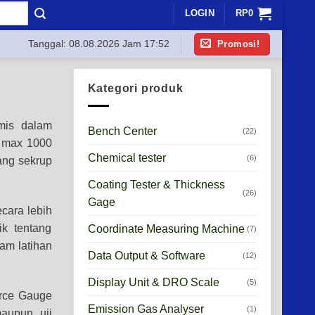
LOGIN
RP
0
Promosi!
Tanggal:
08.08.2026 Jam 17:52
Kategori produk
mis dalam
Bench Center
(22)
a max 1000
Chemical tester
(6)
ang sekrup
Coating Tester & Thickness
(26)
Gage
cara lebih
k tentang
Coordinate Measuring Machine
(7)
ram latihan
Data Output & Software
(12)
Display Unit & DRO Scale
(5)
orce Gauge
Emission Gas Analyser
(1)
aupun uji