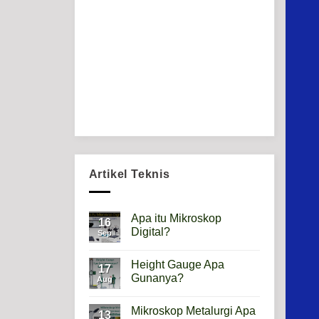
Artikel Teknis
Apa itu Mikroskop
16
Digital?
Sep
No
Comments
Height Gauge Apa
on
17
Apa
Gunanya?
Aug
itu
Mikroskop
No
Digital?
Comments
Mikroskop Metalurgi Apa
on
13