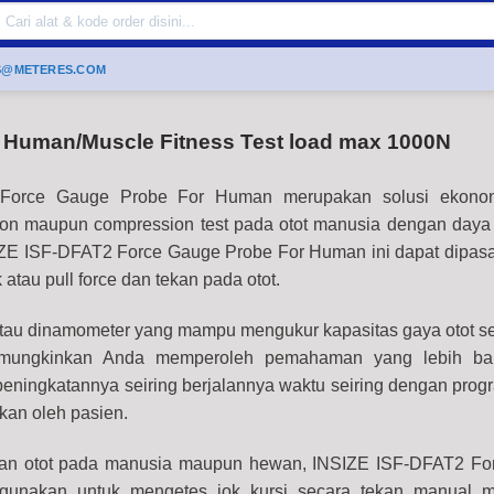
Search
or:
S@METERES.COM
 Human/Muscle Fitness Test load max 1000N
Force Gauge Probe For Human merupakan solusi ekono
ion maupun compression test pada otot manusia dengan day
IZE ISF-DFAT2 Force Gauge Probe For Human ini dapat dipas
ik atau pull force dan tekan pada otot.
atau dinamometer yang mampu mengukur kapasitas gaya otot se
memungkinkan Anda memperoleh pemahaman yang lebih bai
a peningkatannya seiring berjalannya waktu seiring dengan prog
kan oleh pasien.
jian otot pada manusia maupun hewan, INSIZE ISF-DFAT2 F
igunakan untuk mengetes jok kursi secara tekan manual m