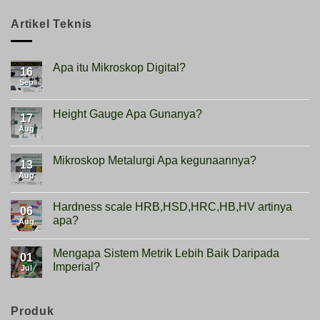
Artikel Teknis
Apa itu Mikroskop Digital?
16
Sep
No
Comments
on
Apa
Height Gauge Apa Gunanya?
17
itu
Mikroskop
Aug
No
Digital?
Comments
on
Height
Mikroskop Metalurgi Apa kegunaannya?
13
Gauge
Apa
Aug
No
Gunanya?
Comments
on
Mikroskop
Hardness scale HRB,HSD,HRC,HB,HV artinya
06
Metalurgi
apa?
Apa
Aug
kegunaannya?
No
Comments
Mengapa Sistem Metrik Lebih Baik Daripada
on
01
Hardness
Imperial?
Jul
scale
HRB,HSD,HRC,HB,HV
No
artinya
Comments
apa?
on
Mengapa
Produk
Sistem