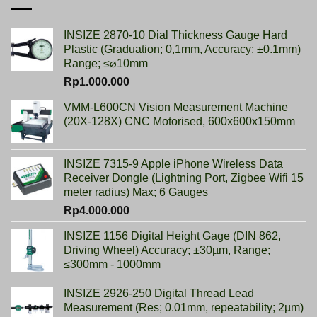
Metrik
Lebih
Baik
INSIZE 2870-10 Dial Thickness Gauge Hard
Daripada
Imperial?
Plastic (Graduation; 0,1mm, Accuracy; ±0.1mm)
Range; ≤⌀10mm
Rp
1.000.000
VMM-L600CN Vision Measurement Machine
(20X-128X) CNC Motorised, 600x600x150mm
INSIZE 7315-9 Apple iPhone Wireless Data
Receiver Dongle (Lightning Port, Zigbee Wifi 15
meter radius) Max; 6 Gauges
Rp
4.000.000
INSIZE 1156 Digital Height Gage (DIN 862,
Driving Wheel) Accuracy; ±30µm, Range;
≤300mm - 1000mm
INSIZE 2926-250 Digital Thread Lead
Measurement (Res; 0.01mm, repeatability; 2µm)