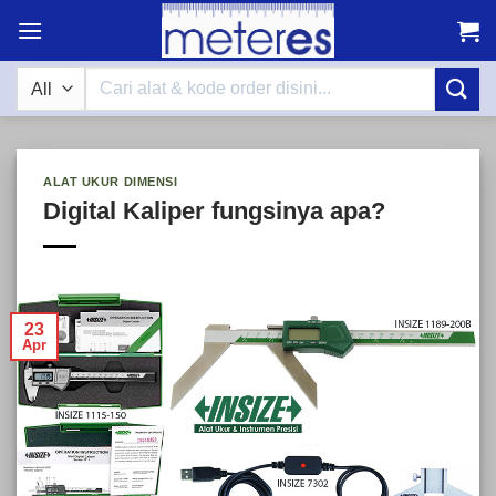
Skip
to
content
Search
for:
ALAT UKUR DIMENSI
Digital Kaliper fungsinya apa?
23
Apr