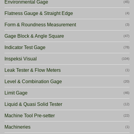
Environmental Gage
(45)
Flatness Gauge & Straight Edge
(4)
Form & Roundness Measurement
(3)
Gage Block & Angle Square
(47)
Indicator Test Gage
(78)
Inspeksi Visual
(104)
Leak Tester & Flow Meters
(1)
Level & Combination Gage
(20)
Limit Gage
(46)
Liquid & Quasi Solid Tester
(12)
Machine Tool Pre-setter
(22)
Machineries
(1)