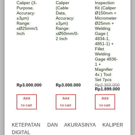
Caliper (3-
Caliper
Inspection
Purpose,
(Cable
Kit (Caliper
Accuracy:
Data,
Ø150mm +
±3μm)
Accuracy:
Micrometer
Range:
±3μm)
Ø25mm +
≤Ø25mm/1
Range:
Welding
Inch
≤Ø50mm/0-
Gage (
2 Inch
4834-1,
4851-1) +
Fillet
Welding
Gage 4836-
1 +
Magnifier
4x ) Tool
Set 7pcs
Rp
3.000.000
Rp
3.000.000
Rp
2.350.000
Original
Rp
1.899.000
price
Current
was:
price
Add
Add
Add
Rp2.350.000.
is:
Rp1.899.000.
to cart
to cart
to cart
KETEPATAN DAN AKURASINYA KALIPER
DIGITAL