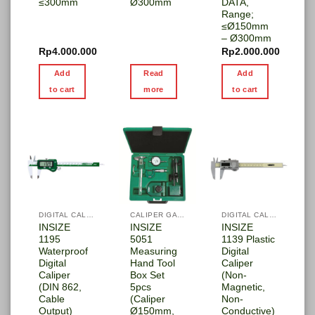
≤300mm
Ø300mm
DATA,
Range;
≤Ø150mm
– Ø300mm
Rp
4.000.000
Rp
2.000.000
Add
Read
Add
to cart
more
to cart
DIGITAL CALIPER
CALIPER GAGE
DIGITAL CALIPER
INSIZE
INSIZE
INSIZE
1195
5051
1139 Plastic
Waterproof
Measuring
Digital
Digital
Hand Tool
Caliper
Caliper
Box Set
(Non-
(DIN 862,
5pcs
Magnetic,
Cable
(Caliper
Non-
Output)
Ø150mm,
Conductive)