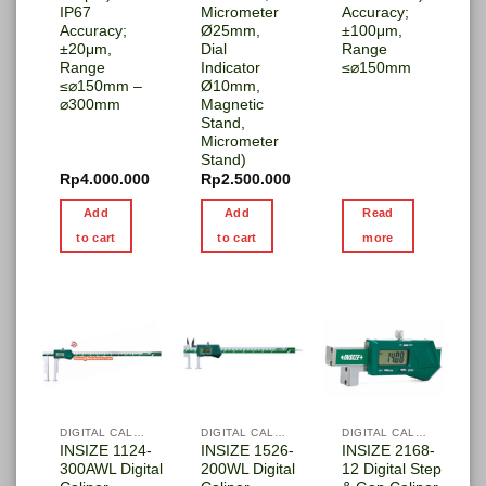
IP67
Micrometer
Accuracy;
Accuracy;
Ø25mm,
±100μm,
±20μm,
Dial
Range
Range
Indicator
≤⌀150mm
≤⌀150mm –
Ø10mm,
⌀300mm
Magnetic
Stand,
Micrometer
Stand)
Rp
4.000.000
Rp
2.500.000
Add
Add
Read
to cart
to cart
more
DIGITAL CALIPER
DIGITAL CALIPER
DIGITAL CALIPER
INSIZE 1124-
INSIZE 1526-
INSIZE 2168-
300AWL Digital
200WL Digital
12 Digital Step