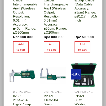
Caliper
Caliper
& Gap Caliper
Interchangeable
Interchangeable
(Data Cable,
Anvil (Wireless
Anvil (Wireless
Accuracy:
Output,
Output,
±3μm) Range:
Resolution;
Resolution;
≤Ø12.7mm/0.5
0.01mm)
0.01mm)
Inch
Accuracy:
Accuracy:
±40μm, Range:
±30μm, Range:
≤Ø300mm
≤Ø200mm
Rp
5.000.000
Rp
3.000.000
Rp
2.500.000
Add
Add
Add
to cart
to cart
to cart
-19%
DIGITAL CALIPER
DIGITAL CALIPER
CALIPER GAGE
INSIZE
INSIZE
INSIZE
2164-25A
1163-50A
5072
Digital Snap
Snap
Welding