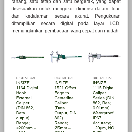
rahang, satu tetap dan satu bergerak, yang dapat
disesuaikan untuk mengukur dimensi dalam, luar,
dan kedalaman secara akurat. Pengukuran
ditampilkan secara digital pada layar LCD,
memungkinkan pembacaan yang cepat dan mudah.
DIGITAL CALIPER
DIGITAL CALIPER
DIGITAL CALIPER
INSIZE
INSIZE
INSIZE
1164 Digital
1521 Offset
1115 Digital
Hook
Edge to
Caliper
External
Centerline
Series (DIN
Caliper
Caliper
862, Res;
(DIN 862,
(Data
0.01mm)
Data
Output, DIN
Waterproof
output)
862)
IP67,
Range;
Range;
Accuracy;
≤200mm –
Ø5mm –
±20μm, NO