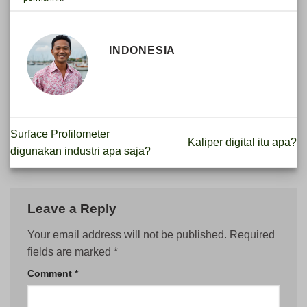
INDONESIA
Surface Profilometer
Kaliper digital itu apa?
digunakan industri apa saja?
Leave a Reply
Your email address will not be published.
Required
fields are marked
*
Comment
*