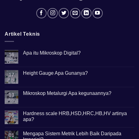
Artikel Teknis
Apa itu Mikroskop Digital?
16
Sep
No
Comments
on
Apa
Height Gauge Apa Gunanya?
17
itu
Mikroskop
Aug
No
Digital?
Comments
on
Height
Mikroskop Metalurgi Apa kegunaannya?
13
Gauge
Apa
Aug
No
Gunanya?
Comments
on
Mikroskop
Hardness scale HRB,HSD,HRC,HB,HV artinya
06
Metalurgi
apa?
Apa
Aug
kegunaannya?
No
Comments
Mengapa Sistem Metrik Lebih Baik Daripada
on
01
Hardness