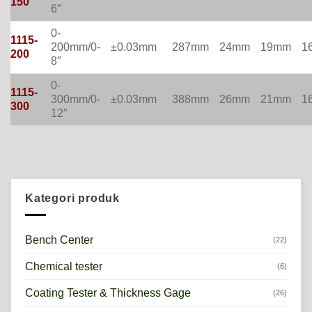
150
6″
0-
1115-
200mm/0-
±0.03mm
287mm
24mm
19mm
1
200
8″
0-
1115-
300mm/0-
±0.03mm
388mm
26mm
21mm
1
300
12″
Kategori produk
Bench Center
(22)
Chemical tester
(6)
Coating Tester & Thickness Gage
(26)