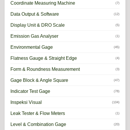
Coordinate Measuring Machine
(7)
Data Output & Software
(12)
Display Unit & DRO Scale
(5)
Emission Gas Analyser
(1)
Environmental Gage
(45)
Flatness Gauge & Straight Edge
(4)
Form & Roundness Measurement
(3)
Gage Block & Angle Square
(47)
Indicator Test Gage
(78)
Inspeksi Visual
(104)
Leak Tester & Flow Meters
(1)
Level & Combination Gage
(20)