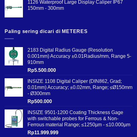
1126 Waterproof Large Display Caliper IP67
150mm - 300mm
Paling sering dicari di METERES
2183 Digital Radius Gauge (Resolution
0.001mm) Accuracy ±0.01Radius/mm, Range 5-
910mm
Rp
5.500.000
INSIZE 1108 Digital Caliper (DIN862, Grad;
0.01mm) Accuracy; ±0.02mm, Range; ≤Ø150mm
- Ø300mm
Rp
500.000
INSIZE 9501-1200 Coating Thickness Gage
with switchable probes for Ferrous & Non-
Ferrous material Range; ≤1250µm - ≤10.000µm
Rp
11.999.999