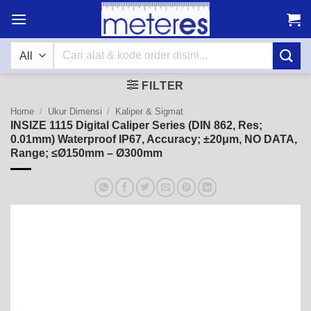
Skip
to
content
Search
for:
FILTER
Home
/
Ukur Dimensi
/
Kaliper & Sigmat
INSIZE 1115 Digital Caliper Series (DIN 862, Res;
0.01mm) Waterproof IP67, Accuracy; ±20μm, NO DATA,
Range; ≤Ø150mm – Ø300mm