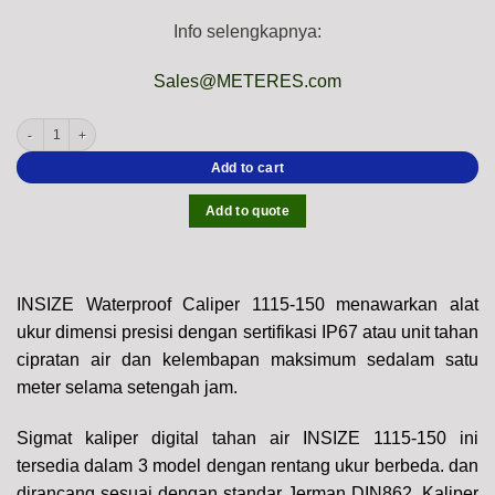
Info selengkapnya:
Sales@METERES.com
INSIZE 1115 Digital Caliper Series (DIN 862, Res; 0.01mm) Waterproof IP67, Acc
Add to cart
Add to quote
INSIZE Waterproof Caliper 1115-150 menawarkan alat
ukur dimensi presisi dengan sertifikasi IP67 atau unit tahan
cipratan air dan kelembapan maksimum sedalam satu
meter selama setengah jam.
Sigmat kaliper digital tahan air INSIZE 1115-150 ini
tersedia dalam 3 model dengan rentang ukur berbeda. dan
dirancang sesuai dengan standar Jerman DIN862. Kaliper