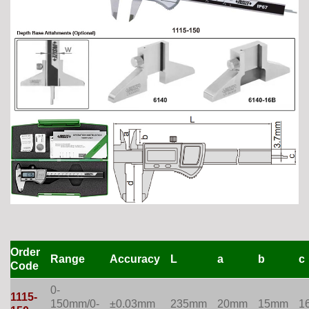
Order
Range
Accuracy
L
a
b
c
Code
0-
1115-
150mm/0-
±0.03mm
235mm
20mm
15mm
1