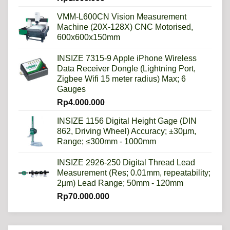
VMM-L600CN Vision Measurement
Machine (20X-128X) CNC Motorised,
600x600x150mm
INSIZE 7315-9 Apple iPhone Wireless
Data Receiver Dongle (Lightning Port,
Zigbee Wifi 15 meter radius) Max; 6
Gauges
Rp
4.000.000
INSIZE 1156 Digital Height Gage (DIN
862, Driving Wheel) Accuracy; ±30µm,
Range; ≤300mm - 1000mm
INSIZE 2926-250 Digital Thread Lead
Measurement (Res; 0.01mm, repeatability;
2µm) Lead Range; 50mm - 120mm
Rp
70.000.000