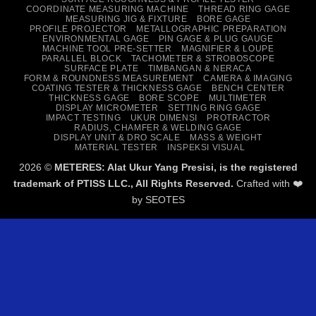
COORDINATE MEASURING MACHINE
THREAD RING GAGE
MEASURING JIG & FIXTURE
BORE GAGE
PROFILE PROJECTOR
METALLOGRAPHIC PREPARATION
ENVIRONMENTAL GAGE
PIN GAGE & PLUG GAUGE
MACHINE TOOL PRE-SETTER
MAGNIFIER & LOUPE
PARALLEL BLOCK
TACHOMETER & STROBOSCOPE
SURFACE PLATE
TIMBANGAN & NERACA
FORM & ROUNDNESS MEASUREMENT
CAMERA & IMAGING
COATING TESTER & THICKNESS GAGE
BENCH CENTER
THICKNESS GAGE
BORE SCOPE
MULTIMETER
DISPLAY MICROMETER
SETTING RING GAGE
IMPACT TESTING
UKUR DIMENSI
PROTRACTOR
RADIUS, CHAMFER & WELDING GAGE
DISPLAY UNIT & DRO SCALE
MASS & WEIGHT
MATERIAL TESTER
INSPEKSI VISUAL
2026 ©
METERES: Alat Ukur Yang Presisi, is the registered
trademark of PTISS LLC., All Rights Reserved.
Crafted with ❤️
by
SEOTES