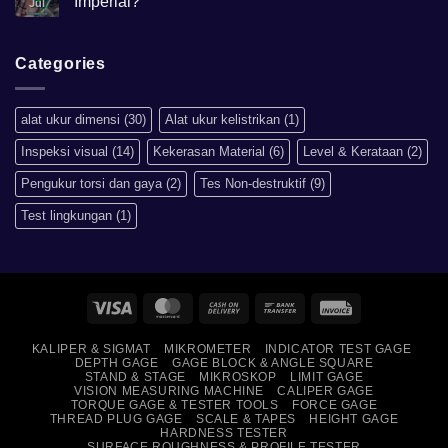
Imperial?
Jul
scale
HRB,HSD,HRC,HB,HV
No
artinya
Comments
apa?
on
Mengapa
Categories
Sistem
Metrik
Lebih
Baik
alat ukur dimensi
(30)
Alat ukur kelistrikan
(1)
Daripada
Imperial?
Inspeksi visual
(14)
Kekerasan Material
(6)
Level & Kerataan
(2)
Pengukur torsi dan gaya
(2)
Tes Non-destruktif
(9)
Test lingkungan
(1)
Visa
MasterCard
Cash
Bank
Invoice
On
Transfer
KALIPER & SIGMAT
MIKROMETER
INDICATOR TEST GAGE
Delivery
DEPTH GAGE
GAGE BLOCK & ANGLE SQUARE
STAND & STAGE
MIKROSKOP
LIMIT GAGE
VISION MEASURING MACHINE
CALIPER GAGE
TORQUE GAGE & TESTER TOOLS
FORCE GAGE
THREAD PLUG GAGE
SCALE & TAPES
HEIGHT GAGE
HARDNESS TESTER
SURFACE ROUGHNESS & PROFILE TESTER