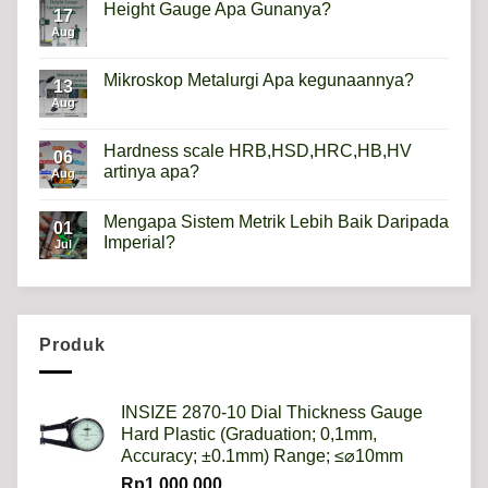
Apa
Height Gauge Apa Gunanya?
17
itu
Mikroskop
Aug
No
Digital?
Comments
on
Height
Mikroskop Metalurgi Apa kegunaannya?
13
Gauge
Apa
Aug
No
Gunanya?
Comments
on
Mikroskop
Hardness scale HRB,HSD,HRC,HB,HV
06
Metalurgi
artinya apa?
Apa
Aug
kegunaannya?
No
Comments
Mengapa Sistem Metrik Lebih Baik Daripada
on
01
Hardness
Imperial?
Jul
scale
HRB,HSD,HRC,HB,HV
No
artinya
Comments
apa?
on
Mengapa
Sistem
Metrik
Produk
Lebih
Baik
Daripada
Imperial?
INSIZE 2870-10 Dial Thickness Gauge
Hard Plastic (Graduation; 0,1mm,
Accuracy; ±0.1mm) Range; ≤⌀10mm
Rp
1.000.000