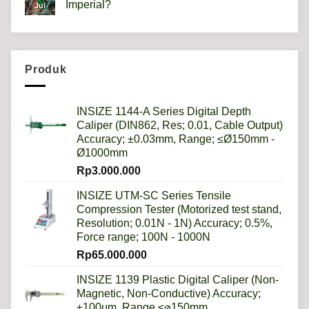
Imperial?
Jul
scale
HRB,HSD,HRC,HB,HV
No
artinya
Comments
apa?
on
Mengapa
Sistem
Metrik
Produk
Lebih
Baik
Daripada
Imperial?
INSIZE 1144-A Series Digital Depth
Caliper (DIN862, Res; 0.01, Cable Output)
Accuracy; ±0.03mm, Range; ≤Ø150mm -
Ø1000mm
Rp
3.000.000
INSIZE UTM-SC Series Tensile
Compression Tester (Motorized test stand,
Resolution; 0.01N - 1N) Accuracy; 0.5%,
Force range; 100N - 1000N
Rp
65.000.000
INSIZE 1139 Plastic Digital Caliper (Non-
Magnetic, Non-Conductive) Accuracy;
±100μm, Range ≤⌀150mm