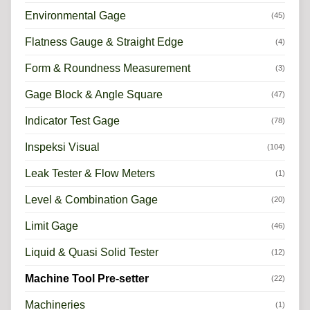
Environmental Gage
(45)
Flatness Gauge & Straight Edge
(4)
Form & Roundness Measurement
(3)
Gage Block & Angle Square
(47)
Indicator Test Gage
(78)
Inspeksi Visual
(104)
Leak Tester & Flow Meters
(1)
Level & Combination Gage
(20)
Limit Gage
(46)
Liquid & Quasi Solid Tester
(12)
Machine Tool Pre-setter
(22)
Machineries
(1)