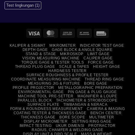
Test lingkungan
(1)
Visa
MasterCard
Cash
Bank
Invoice
On
Transfer
KALIPER & SIGMAT
MIKROMETER
INDICATOR TEST GAGE
Delivery
DEPTH GAGE
GAGE BLOCK & ANGLE SQUARE
STAND & STAGE
MIKROSKOP
LIMIT GAGE
VISION MEASURING MACHINE
CALIPER GAGE
TORQUE GAGE & TESTER TOOLS
FORCE GAGE
THREAD PLUG GAGE
SCALE & TAPES
HEIGHT GAGE
HARDNESS TESTER
SURFACE ROUGHNESS & PROFILE TESTER
COORDINATE MEASURING MACHINE
THREAD RING GAGE
MEASURING JIG & FIXTURE
BORE GAGE
PROFILE PROJECTOR
METALLOGRAPHIC PREPARATION
ENVIRONMENTAL GAGE
PIN GAGE & PLUG GAUGE
MACHINE TOOL PRE-SETTER
MAGNIFIER & LOUPE
PARALLEL BLOCK
TACHOMETER & STROBOSCOPE
SURFACE PLATE
TIMBANGAN & NERACA
FORM & ROUNDNESS MEASUREMENT
CAMERA & IMAGING
COATING TESTER & THICKNESS GAGE
BENCH CENTER
THICKNESS GAGE
BORE SCOPE
MULTIMETER
DISPLAY MICROMETER
SETTING RING GAGE
IMPACT TESTING
UKUR DIMENSI
PROTRACTOR
RADIUS, CHAMFER & WELDING GAGE
DISPLAY UNIT & DRO SCALE
MASS & WEIGHT