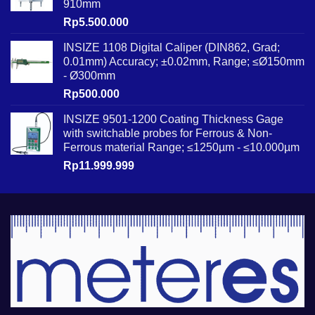
910mm
Rp
5.500.000
INSIZE 1108 Digital Caliper (DIN862, Grad;
0.01mm) Accuracy; ±0.02mm, Range; ≤Ø150mm
- Ø300mm
Rp
500.000
INSIZE 9501-1200 Coating Thickness Gage
with switchable probes for Ferrous & Non-
Ferrous material Range; ≤1250µm - ≤10.000µm
Rp
11.999.999