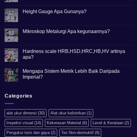
Comments
on
Apa
Height Gauge Apa Gunanya?
17
itu
Mikroskop
Aug
No
Digital?
Comments
on
Height
Mikroskop Metalurgi Apa kegunaannya?
13
Gauge
Apa
Aug
No
Gunanya?
Comments
on
Mikroskop
Hardness scale HRB,HSD,HRC,HB,HV artinya
06
Metalurgi
apa?
Apa
Aug
kegunaannya?
No
Comments
Mengapa Sistem Metrik Lebih Baik Daripada
on
01
Hardness
Imperial?
Jul
scale
HRB,HSD,HRC,HB,HV
No
artinya
Comments
apa?
on
Mengapa
Categories
Sistem
Metrik
Lebih
Baik
alat ukur dimensi
(30)
Alat ukur kelistrikan
(1)
Daripada
Imperial?
Inspeksi visual
(14)
Kekerasan Material
(6)
Level & Kerataan
(2)
Pengukur torsi dan gaya
(2)
Tes Non-destruktif
(9)