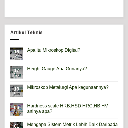
Artikel Teknis
Apa itu Mikroskop Digital?
16
Sep
No
Comments
on
Apa
Height Gauge Apa Gunanya?
17
itu
Mikroskop
Aug
No
Digital?
Comments
on
Height
Mikroskop Metalurgi Apa kegunaannya?
13
Gauge
Apa
Aug
No
Gunanya?
Comments
on
Mikroskop
Hardness scale HRB,HSD,HRC,HB,HV
06
Metalurgi
artinya apa?
Apa
Aug
kegunaannya?
No
Comments
Mengapa Sistem Metrik Lebih Baik Daripada
on
01
Hardness