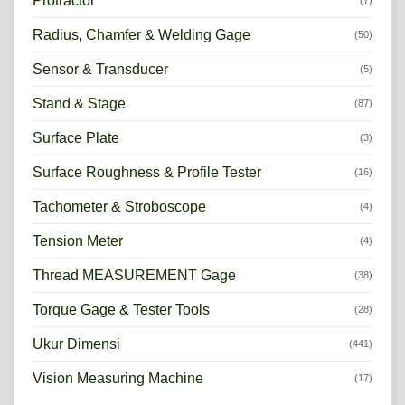
Protractor
(7)
Radius, Chamfer & Welding Gage
(50)
Sensor & Transducer
(5)
Stand & Stage
(87)
Surface Plate
(3)
Surface Roughness & Profile Tester
(16)
Tachometer & Stroboscope
(4)
Tension Meter
(4)
Thread MEASUREMENT Gage
(38)
Torque Gage & Tester Tools
(28)
Ukur Dimensi
(441)
Vision Measuring Machine
(17)