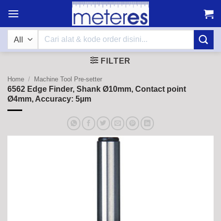
Skip
to
content
Search
for:
FILTER
Home
/
Machine Tool Pre-setter
6562 Edge Finder, Shank Ø10mm, Contact point
Ø4mm, Accuracy: 5µm