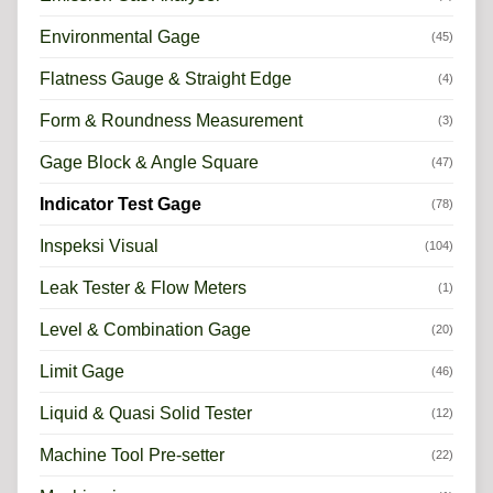
Environmental Gage
(45)
Flatness Gauge & Straight Edge
(4)
Form & Roundness Measurement
(3)
Gage Block & Angle Square
(47)
Indicator Test Gage
(78)
Inspeksi Visual
(104)
Leak Tester & Flow Meters
(1)
Level & Combination Gage
(20)
Limit Gage
(46)
Liquid & Quasi Solid Tester
(12)
Machine Tool Pre-setter
(22)