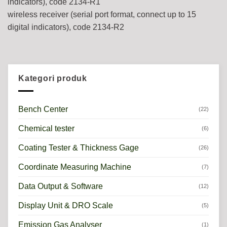
indicators), code 2134-R1
wireless receiver (serial port format, connect up to 15
digital indicators), code 2134-R2
Kategori produk
Bench Center
(22)
Chemical tester
(6)
Coating Tester & Thickness Gage
(26)
Coordinate Measuring Machine
(7)
Data Output & Software
(12)
Display Unit & DRO Scale
(5)
Emission Gas Analyser
(1)