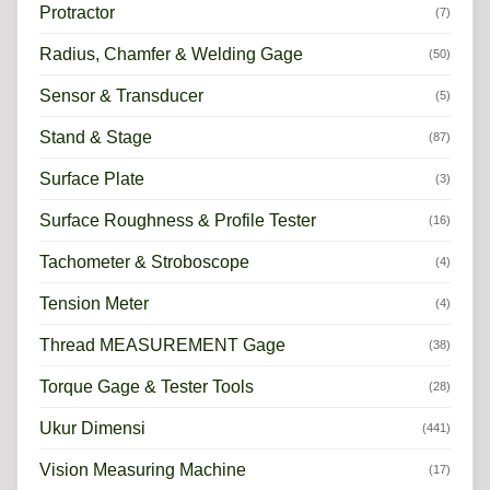
Protractor
(7)
Radius, Chamfer & Welding Gage
(50)
Sensor & Transducer
(5)
Stand & Stage
(87)
Surface Plate
(3)
Surface Roughness & Profile Tester
(16)
Tachometer & Stroboscope
(4)
Tension Meter
(4)
Thread MEASUREMENT Gage
(38)
Torque Gage & Tester Tools
(28)
Ukur Dimensi
(441)
Vision Measuring Machine
(17)