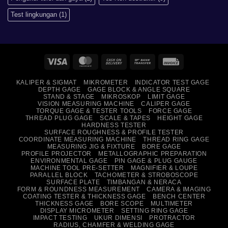
Test lingkungan
(1)
Visa
MasterCard
Cash
Bank
Invoice
On
Transfer
KALIPER & SIGMAT
MIKROMETER
INDICATOR TEST GAGE
Delivery
DEPTH GAGE
GAGE BLOCK & ANGLE SQUARE
STAND & STAGE
MIKROSKOP
LIMIT GAGE
VISION MEASURING MACHINE
CALIPER GAGE
TORQUE GAGE & TESTER TOOLS
FORCE GAGE
THREAD PLUG GAGE
SCALE & TAPES
HEIGHT GAGE
HARDNESS TESTER
SURFACE ROUGHNESS & PROFILE TESTER
COORDINATE MEASURING MACHINE
THREAD RING GAGE
MEASURING JIG & FIXTURE
BORE GAGE
PROFILE PROJECTOR
METALLOGRAPHIC PREPARATION
ENVIRONMENTAL GAGE
PIN GAGE & PLUG GAUGE
MACHINE TOOL PRE-SETTER
MAGNIFIER & LOUPE
PARALLEL BLOCK
TACHOMETER & STROBOSCOPE
SURFACE PLATE
TIMBANGAN & NERACA
FORM & ROUNDNESS MEASUREMENT
CAMERA & IMAGING
COATING TESTER & THICKNESS GAGE
BENCH CENTER
THICKNESS GAGE
BORE SCOPE
MULTIMETER
DISPLAY MICROMETER
SETTING RING GAGE
IMPACT TESTING
UKUR DIMENSI
PROTRACTOR
RADIUS, CHAMFER & WELDING GAGE