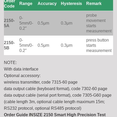
Order
Range
Accuracy
Hysteresis
Remark
Code
probe
0-
2150-
movement
5mm/0-
0.5μm
0.3μm
5A
starts
0.2″
measurement
0-
press button
2150-
5mm/0-
0.5μm
0.3μm
starts
5B
0.2″
measurement
NOTE:
With data interface
Optional accessory:
wireless transmitter, code 7315-60 page
data output cable (keyboard format), code 7302-60 page
data output cable (serial port format), code 7305-G60 page
(cable length 3m, optional cable length maximum 15m;
RS232 protocol, optional RS485 protocol)
Order Guide INSIZE 2150 Smart High Precision Test