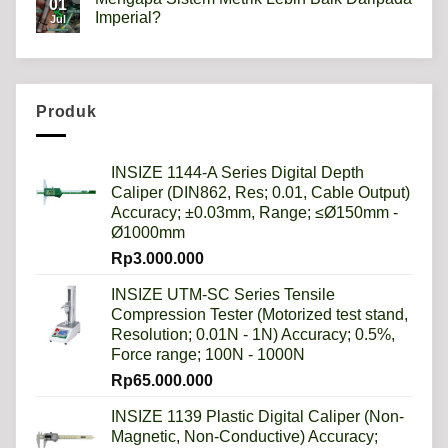
01
Hardness
Imperial?
Jul
scale
HRB,HSD,HRC,HB,HV
No
artinya
Comments
apa?
on
Mengapa
Sistem
Metrik
Produk
Lebih
Baik
Daripada
Imperial?
INSIZE 1144-A Series Digital Depth
Caliper (DIN862, Res; 0.01, Cable Output)
Accuracy; ±0.03mm, Range; ≤Ø150mm -
Ø1000mm
Rp
3.000.000
INSIZE UTM-SC Series Tensile
Compression Tester (Motorized test stand,
Resolution; 0.01N - 1N) Accuracy; 0.5%,
Force range; 100N - 1000N
Rp
65.000.000
INSIZE 1139 Plastic Digital Caliper (Non-
Magnetic, Non-Conductive) Accuracy;