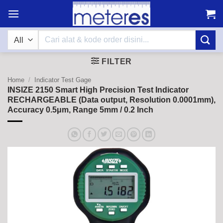
Skip
to
content
Search
for:
FILTER
Home
/
Indicator Test Gage
INSIZE 2150 Smart High Precision Test Indicator
RECHARGEABLE (Data output, Resolution 0.0001mm),
Accuracy 0.5μm, Range 5mm / 0.2 Inch