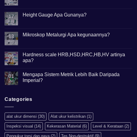
Sep
No
Comments
on
Apa
Height Gauge Apa Gunanya?
17
itu
Mikroskop
Aug
No
Digital?
Comments
on
Height
Mikroskop Metalurgi Apa kegunaannya?
13
Gauge
Apa
Aug
No
Gunanya?
Comments
on
Mikroskop
Hardness scale HRB,HSD,HRC,HB,HV artinya
06
Metalurgi
apa?
Apa
Aug
kegunaannya?
No
Comments
Mengapa Sistem Metrik Lebih Baik Daripada
on
01
Hardness
Imperial?
Jul
scale
HRB,HSD,HRC,HB,HV
No
artinya
Comments
apa?
on
Mengapa
Categories
Sistem
Metrik
Lebih
Baik
alat ukur dimensi
(30)
Alat ukur kelistrikan
(1)
Daripada
Imperial?
Inspeksi visual
(14)
Kekerasan Material
(6)
Level & Kerataan
(2)
Pengukur torsi dan gaya
(2)
Tes Non-destruktif
(9)