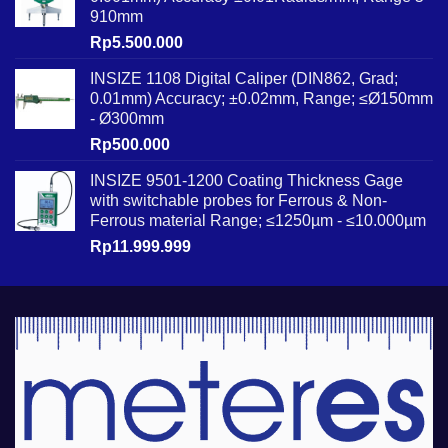
910mm
Rp
5.500.000
INSIZE 1108 Digital Caliper (DIN862, Grad;
0.01mm) Accuracy; ±0.02mm, Range; ≤Ø150mm
- Ø300mm
Rp
500.000
INSIZE 9501-1200 Coating Thickness Gage
with switchable probes for Ferrous & Non-
Ferrous material Range; ≤1250µm - ≤10.000µm
Rp
11.999.999