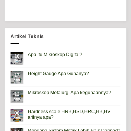
Artikel Teknis
Apa itu Mikroskop Digital?
16
Sep
No
Comments
on
Apa
Height Gauge Apa Gunanya?
17
itu
Mikroskop
Aug
No
Digital?
Comments
on
Height
Mikroskop Metalurgi Apa kegunaannya?
13
Gauge
Apa
Aug
No
Gunanya?
Comments
on
Mikroskop
Hardness scale HRB,HSD,HRC,HB,HV
06
Metalurgi
artinya apa?
Apa
Aug
kegunaannya?
No
Comments
Mengapa Sistem Metrik Lebih Baik Daripada
on