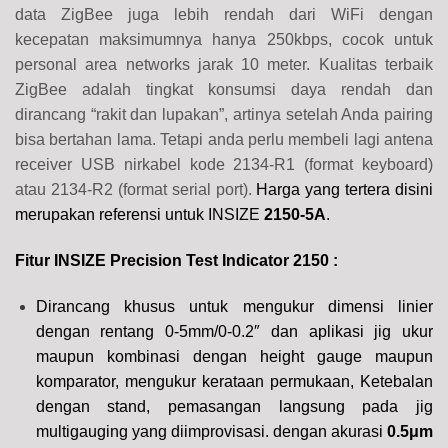
data ZigBee juga lebih rendah dari WiFi dengan
kecepatan maksimumnya hanya 250kbps, cocok untuk
personal area networks jarak 10 meter. Kualitas terbaik
ZigBee adalah tingkat konsumsi daya rendah dan
dirancang “rakit dan lupakan”, artinya setelah Anda pairing
bisa bertahan lama. Tetapi anda perlu membeli lagi antena
receiver USB nirkabel kode 2134-R1 (format keyboard)
atau 2134-R2 (format serial port).
Harga yang tertera disini
merupakan referensi untuk INSIZE
2150-5A
.
Fitur INSIZE Precision Test Indicator 2150
:
Dirancang khusus untuk mengukur dimensi linier
dengan rentang
0-5mm/0-0.2″
dan aplikasi jig ukur
maupun kombinasi dengan height gauge maupun
komparator, mengukur kerataan permukaan, Ketebalan
dengan stand, pemasangan langsung pada jig
multigauging yang diimprovisasi. dengan akurasi
0.5μm