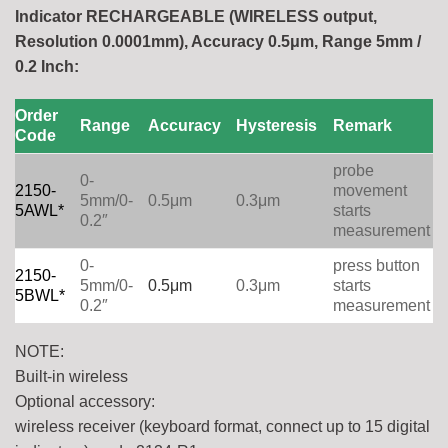
Indicator RECHARGEABLE (WIRELESS output,
Resolution 0.0001mm), Accuracy 0.5μm, Range 5mm /
0.2 Inch:
Order
Range
Accuracy
Hysteresis
Remark
Code
probe
0-
2150-
movement
5mm/0-
0.5μm
0.3μm
5AWL*
starts
0.2″
measurement
0-
press button
2150-
5mm/0-
0.5μm
0.3μm
starts
5BWL*
0.2″
measurement
NOTE:
Built-in wireless
Optional accessory:
wireless receiver (keyboard format, connect up to 15 digital