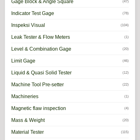
Gage Block & Angle Square
(47)
Indicator Test Gage
(78)
Inspeksi Visual
(104)
Leak Tester & Flow Meters
(1)
Level & Combination Gage
(20)
Limit Gage
(46)
Liquid & Quasi Solid Tester
(12)
Machine Tool Pre-setter
(22)
Machineries
(1)
Magnetic flaw inspection
(4)
Mass & Weight
(20)
Material Tester
(115)