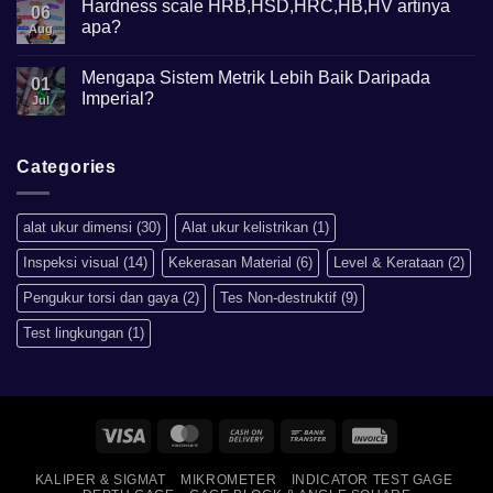
Hardness scale HRB,HSD,HRC,HB,HV artinya
06
Metalurgi
apa?
Apa
Aug
kegunaannya?
No
Comments
Mengapa Sistem Metrik Lebih Baik Daripada
on
01
Hardness
Imperial?
Jul
scale
HRB,HSD,HRC,HB,HV
No
artinya
Comments
apa?
on
Mengapa
Categories
Sistem
Metrik
Lebih
Baik
alat ukur dimensi
(30)
Alat ukur kelistrikan
(1)
Daripada
Imperial?
Inspeksi visual
(14)
Kekerasan Material
(6)
Level & Kerataan
(2)
Pengukur torsi dan gaya
(2)
Tes Non-destruktif
(9)
Test lingkungan
(1)
Visa
MasterCard
Cash
Bank
Invoice
On
Transfer
KALIPER & SIGMAT
MIKROMETER
INDICATOR TEST GAGE
Delivery