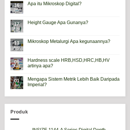
Apa itu Mikroskop Digital?
16
Sep
No
Comments
on
Apa
Height Gauge Apa Gunanya?
17
itu
Mikroskop
Aug
No
Digital?
Comments
on
Height
Mikroskop Metalurgi Apa kegunaannya?
13
Gauge
Apa
Aug
No
Gunanya?
Comments
on
Mikroskop
Hardness scale HRB,HSD,HRC,HB,HV
06
Metalurgi
artinya apa?
Apa
Aug
kegunaannya?
No
Comments
Mengapa Sistem Metrik Lebih Baik Daripada
on
01
Hardness
Imperial?
Jul
scale
HRB,HSD,HRC,HB,HV
No
artinya
Comments
apa?
on
Mengapa
Sistem
Metrik
Produk
Lebih
Baik
Daripada
Imperial?
INSIZE 1144-A Series Digital Depth