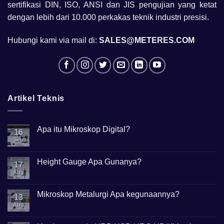
sertifikasi DIN, ISO, ANSI dan JIS pengujian yang ketat
dengan lebih dari 10.000 perkakas teknik industri presisi.
Hubungi kami via mail di:
SALES@METERES.COM
Artikel Teknis
Apa itu Mikroskop Digital?
16
Sep
No
Comments
on
Apa
Height Gauge Apa Gunanya?
17
itu
Mikroskop
Aug
No
Digital?
Comments
on
Height
Mikroskop Metalurgi Apa kegunaannya?
13
Gauge
Apa
Aug
No
Gunanya?
Comments
on
Mikroskop