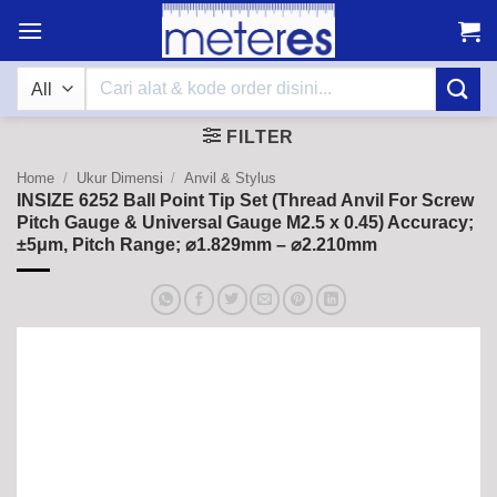
Skip
to
content
Search
for:
FILTER
Home
/
Ukur Dimensi
/
Anvil & Stylus
INSIZE 6252 Ball Point Tip Set (Thread Anvil For Screw
Pitch Gauge & Universal Gauge M2.5 x 0.45) Accuracy;
±5μm, Pitch Range; ⌀1.829mm – ⌀2.210mm