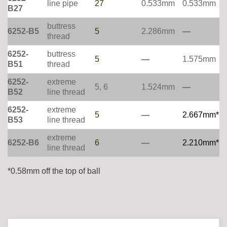
line pipe
27
0.533mm
0.533mm
B27
buttress
6252-B5
5
2.286mm
—
thread
6252-
buttress
5
—
1.575mm
B51
thread
6252-
extreme
5, 6
1.524mm
—
B52
line thread
6252-
extreme
5
—
2.667mm*
B53
line thread
extreme
6252-B6
6
—
2.210mm*
line thread
*0.58mm off the top of ball