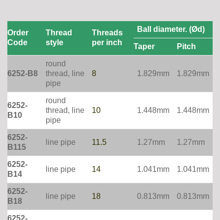
Ball diameter. (Ød)
Order
Thread
Threads
Code
style
per inch
Taper
Pitch
round
6252-B8
thread, line
8
1.829mm
1.829mm
pipe
round
6252-
thread, line
10
1.448mm
1.448mm
B10
pipe
6252-
line pipe
11.5
1.27mm
1.27mm
B115
6252-
line pipe
14
1.041mm
1.041mm
B14
6252-
line pipe
18
0.813mm
0.813mm
B18
6252-