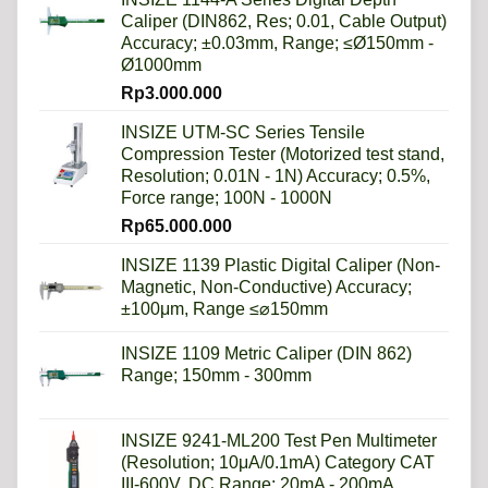
Caliper (DIN862, Res; 0.01, Cable Output)
Accuracy; ±0.03mm, Range; ≤Ø150mm -
Ø1000mm
Rp
3.000.000
INSIZE UTM-SC Series Tensile
Compression Tester (Motorized test stand,
Resolution; 0.01N - 1N) Accuracy; 0.5%,
Force range; 100N - 1000N
Rp
65.000.000
INSIZE 1139 Plastic Digital Caliper (Non-
Magnetic, Non-Conductive) Accuracy;
±100μm, Range ≤⌀150mm
INSIZE 1109 Metric Caliper (DIN 862)
Range; 150mm - 300mm
INSIZE 9241-ML200 Test Pen Multimeter
(Resolution; 10μA/0.1mA) Category CAT
III-600V, DC Range; 20mA - 200mA