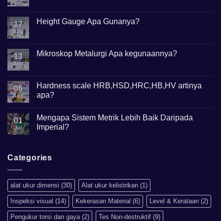
Comments
on
Apa
Height Gauge Apa Gunanya?
17
itu
Mikroskop
Aug
No
Digital?
Comments
on
Height
Mikroskop Metalurgi Apa kegunaannya?
13
Gauge
Apa
Aug
No
Gunanya?
Comments
on
Mikroskop
Hardness scale HRB,HSD,HRC,HB,HV artinya
06
Metalurgi
apa?
Apa
Aug
kegunaannya?
No
Comments
Mengapa Sistem Metrik Lebih Baik Daripada
on
01
Hardness
Imperial?
Jul
scale
HRB,HSD,HRC,HB,HV
No
artinya
Comments
apa?
on
Mengapa
Categories
Sistem
Metrik
Lebih
Baik
alat ukur dimensi
(30)
Alat ukur kelistrikan
(1)
Daripada
Imperial?
Inspeksi visual
(14)
Kekerasan Material
(6)
Level & Kerataan
(2)
Pengukur torsi dan gaya
(2)
Tes Non-destruktif
(9)