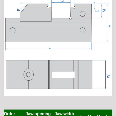
Order
Jaw opening
Jaw width