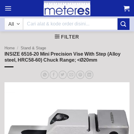
Skip
to
content
Search
for:
FILTER
Home
/
Stand & Stage
INSIZE 6516-20 Mini Precision Vise With Step (Alloy
steel, HRC58-60) Chuck Range; <Ø20mm