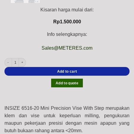
Kisaran harga mulai dari:
Rp
1.500.000
Info selengkapnya:
Sales@METERES.com
INSIZE 6516-20 Mini Precision Vise With Step (Alloy steel, HRC58-60) Chuck Range
Add to cart
Add to quote
INSIZE 6516-20 Mini Precision Vise With Step merupakan
klem dan vise untuk keperluan milling, pengukuran
maupun pekerjaan presisi dengan mesin apapun yang
butuh bukaan rahang antara <20mm
.