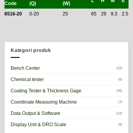
L
H
M
E
Code
(Q)
(W)
6516-20
0-20
25
65
29
9.3
2.5
Kategori produk
Bench Center
(22)
Chemical tester
(6)
Coating Tester & Thickness Gage
(26)
Coordinate Measuring Machine
(7)
Data Output & Software
(12)
Display Unit & DRO Scale
(5)