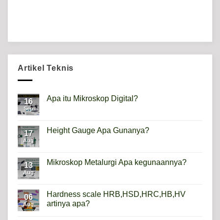
Artikel Teknis
Apa itu Mikroskop Digital?
16
Sep
No
Comments
on
Apa
Height Gauge Apa Gunanya?
17
itu
Mikroskop
Aug
No
Digital?
Comments
on
Height
Mikroskop Metalurgi Apa kegunaannya?
13
Gauge
Apa
Aug
No
Gunanya?
Comments
on
Mikroskop
Hardness scale HRB,HSD,HRC,HB,HV
06
Metalurgi
artinya apa?
Apa
Aug
kegunaannya?
No
Comments