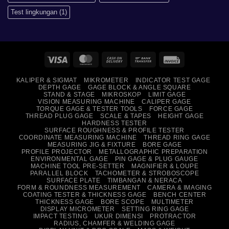
Test lingkungan
(1)
Visa
MasterCard
Cash
Bank
Invoice
On
Transfer
KALIPER & SIGMAT
MIKROMETER
INDICATOR TEST GAGE
Delivery
DEPTH GAGE
GAGE BLOCK & ANGLE SQUARE
STAND & STAGE
MIKROSKOP
LIMIT GAGE
VISION MEASURING MACHINE
CALIPER GAGE
TORQUE GAGE & TESTER TOOLS
FORCE GAGE
THREAD PLUG GAGE
SCALE & TAPES
HEIGHT GAGE
HARDNESS TESTER
SURFACE ROUGHNESS & PROFILE TESTER
COORDINATE MEASURING MACHINE
THREAD RING GAGE
MEASURING JIG & FIXTURE
BORE GAGE
PROFILE PROJECTOR
METALLOGRAPHIC PREPARATION
ENVIRONMENTAL GAGE
PIN GAGE & PLUG GAUGE
MACHINE TOOL PRE-SETTER
MAGNIFIER & LOUPE
PARALLEL BLOCK
TACHOMETER & STROBOSCOPE
SURFACE PLATE
TIMBANGAN & NERACA
FORM & ROUNDNESS MEASUREMENT
CAMERA & IMAGING
COATING TESTER & THICKNESS GAGE
BENCH CENTER
THICKNESS GAGE
BORE SCOPE
MULTIMETER
DISPLAY MICROMETER
SETTING RING GAGE
IMPACT TESTING
UKUR DIMENSI
PROTRACTOR
RADIUS, CHAMFER & WELDING GAGE