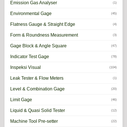
Emission Gas Analyser
(1)
Environmental Gage
(45)
Flatness Gauge & Straight Edge
(4)
Form & Roundness Measurement
(3)
Gage Block & Angle Square
(47)
Indicator Test Gage
(78)
Inspeksi Visual
(104)
Leak Tester & Flow Meters
(1)
Level & Combination Gage
(20)
Limit Gage
(46)
Liquid & Quasi Solid Tester
(12)
Machine Tool Pre-setter
(22)