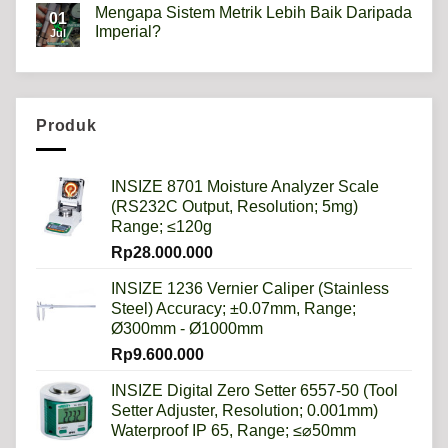
Mengapa Sistem Metrik Lebih Baik Daripada
on
01
Hardness
Imperial?
Jul
scale
HRB,HSD,HRC,HB,HV
No
artinya
Comments
apa?
on
Mengapa
Sistem
Metrik
Produk
Lebih
Baik
Daripada
Imperial?
INSIZE 8701 Moisture Analyzer Scale
(RS232C Output, Resolution; 5mg)
Range; ≤120g
Rp
28.000.000
INSIZE 1236 Vernier Caliper (Stainless
Steel) Accuracy; ±0.07mm, Range;
Ø300mm - Ø1000mm
Rp
9.600.000
INSIZE Digital Zero Setter 6557-50 (Tool
Setter Adjuster, Resolution; 0.001mm)
Waterproof IP 65, Range; ≤⌀50mm