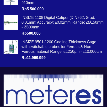
910mm
Rp
5.500.000
INSIZE 1108 Digital Caliper (DIN862, Grad;
0.01mm) Accuracy; ±0.02mm, Range; ≤Ø150mm
- Ø300mm
Rp
500.000
INSIZE 9501-1200 Coating Thickness Gage
with switchable probes for Ferrous & Non-
Ferrous material Range; ≤1250µm - ≤10.000µm
Rp
11.999.999