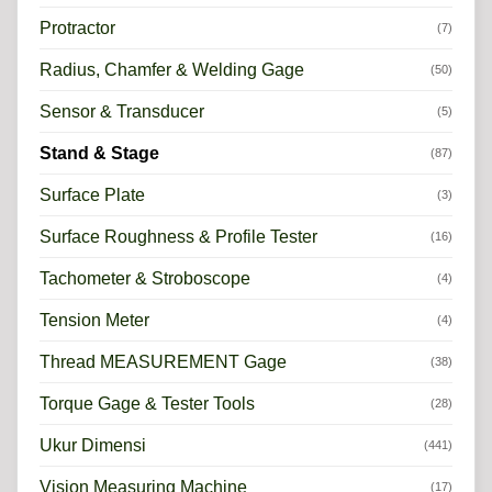
Protractor
(7)
Radius, Chamfer & Welding Gage
(50)
Sensor & Transducer
(5)
Stand & Stage
(87)
Surface Plate
(3)
Surface Roughness & Profile Tester
(16)
Tachometer & Stroboscope
(4)
Tension Meter
(4)
Thread MEASUREMENT Gage
(38)
Torque Gage & Tester Tools
(28)
Ukur Dimensi
(441)
Vision Measuring Machine
(17)