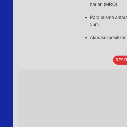
harian (MRO)
Paralelisme antar
5μm
Akurasi spesifikas
DESC