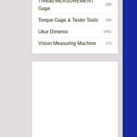
Thread MEASUREMENT
(38)
Gage
Torque Gage & Tester Tools
(28)
Ukur Dimensi
(441)
Vision Measuring Machine
(17)