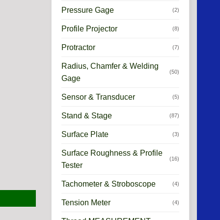
Pressure Gage
(2)
Profile Projector
(8)
Protractor
(7)
Radius, Chamfer & Welding
(50)
Gage
Sensor & Transducer
(5)
Stand & Stage
(87)
Surface Plate
(3)
Surface Roughness & Profile
(16)
Tester
Tachometer & Stroboscope
(4)
Tension Meter
(4)