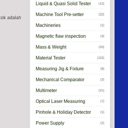
Liquid & Quasi Solid Tester
(12)
Machine Tool Pre-setter
(22)
cok adalah
Machineries
(1)
Magnetic flaw inspection
(4)
Mass & Weight
(20)
Material Tester
(115)
Measuring Jig & Fixture
(9)
Mechanical Comparator
(3)
Multimeter
(21)
Optical Laser Measuring
(7)
Pinhole & Holiday Detector
(1)
Power Supply
(2)