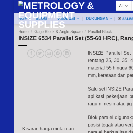
Skip
f
to
content
HOME
BLOG
💡SOLUSI
DUKUNGAN
✉
SALE
Home
/
Gage Block & Angle Square
/
Parallel Block
INSIZE 6534 Parallel Set (55-60 HRC), Rang
INSIZE Parallel Set
rentang 25, 30, 35, 
material 55 hingga 6
mm, kerataan dan per
Satu set INSIZE Para
aplikasi pekerjaan 
ragum mesin atau ji
Blok paralel digunak
posisi tegak atau ver
Kisaran harga mulai dari:
paralel berkualitas 