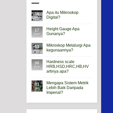
Apa itu Mikroskop
16
Digital?
Sep
No
Comments
Height Gauge Apa
on
17
Apa
Gunanya?
Aug
itu
Mikroskop
No
Digital?
Comments
Mikroskop Metalurgi Apa
on
13
Height
kegunaannya?
Aug
Gauge
Apa
No
Gunanya?
Comments
Hardness scale
on
06
Mikroskop
HRB,HSD,HRC,HB,HV
Aug
Metalurgi
artinya apa?
Apa
kegunaannya?
No
Comments
Mengapa Sistem Metrik
on
01
Hardness
Lebih Baik Daripada
Jul
scale
Imperial?
HRB,HSD,HRC,HB,HV
artinya
No
apa?
Comments
on
Mengapa
Sistem