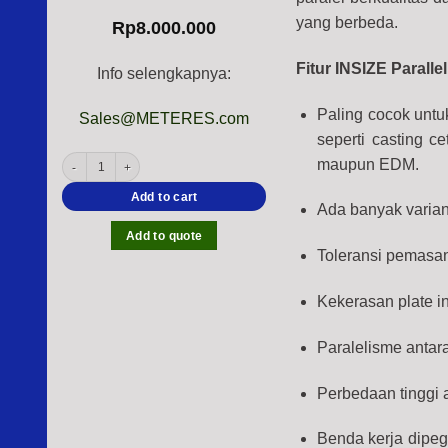
yang berbeda.
Rp
8.000.000
Fitur INSIZE Paralle
Info selengkapnya:
Paling cocok untu
Sales@METERES.com
seperti casting c
INSIZE 6534 Parallel Set (55-60 HRC), Range: 25, 30, 35, 40, 45, 48mm quan
maupun EDM.
Add to cart
Ada banyak varian
Add to quote
Toleransi pemasang
Kekerasan plate i
Paralelisme antar
Perbedaan tinggi 
Benda kerja dipeg