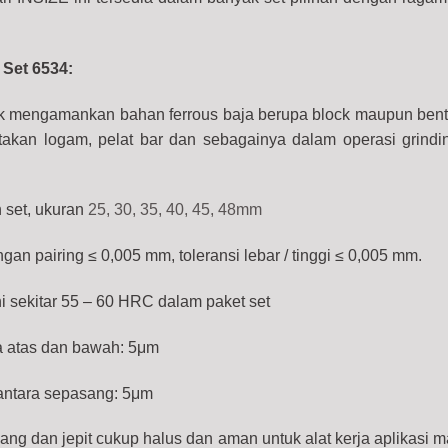
l Set 6534:
k mengamankan bahan ferrous baja berupa block maupun bentu
etakan logam, pelat bar dan sebagainya dalam operasi grinding
tity
 set, ukuran
25, 30, 35, 40, 45, 48mm
an pairing ≤ 0,005 mm, toleransi lebar / tinggi ≤ 0,005 mm.
ni sekitar 55 – 60 HRC dalam paket set
a atas dan bawah: 5μm
antara sepasang: 5μm
ang dan jepit cukup halus dan aman untuk alat kerja aplikasi 