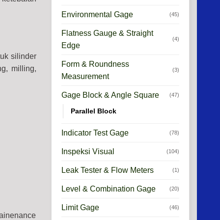
Environmental Gage
(45)
Flatness Gauge & Straight
(4)
Edge
k silinder
Form & Roundness
, milling,
(3)
Measurement
Gage Block & Angle Square
(47)
Parallel Block
Indicator Test Gage
(78)
Inspeksi Visual
(104)
Leak Tester & Flow Meters
(1)
Level & Combination Gage
(20)
Limit Gage
(46)
mainenance