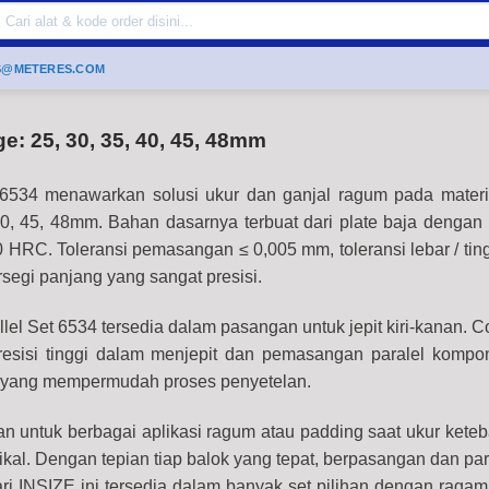
Search
or:
S@METERES.COM
e: 25, 30, 35, 40, 45, 48mm
 6534 menawarkan solusi ukur dan ganjal ragum pada mater
40, 45, 48mm. Bahan dasarnya terbuat dari plate baja dengan
0 HRC. Toleransi pemasangan ≤ 0,005 mm, toleransi lebar / tin
segi panjang yang sangat presisi.
llel Set 6534 tersedia dalam pasangan untuk jepit kiri-kanan. 
presisi tinggi dalam menjepit dan pemasangan paralel komp
g yang mempermudah proses penyetelan.
an untuk berbagai aplikasi ragum atau padding saat ukur keteb
tikal. Dengan tepian tiap balok yang tepat, berpasangan dan par
dari INSIZE ini tersedia dalam banyak set pilihan dengan raga