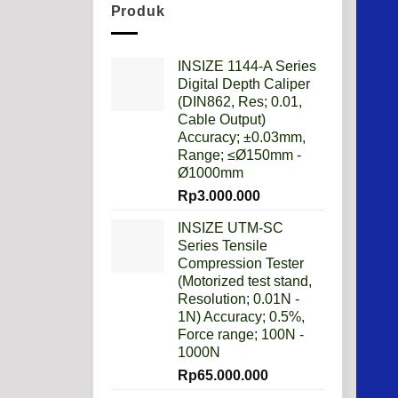
Metrik
Produk
Lebih
Baik
Daripada
Imperial?
INSIZE 1144-A Series
Digital Depth Caliper
(DIN862, Res; 0.01,
Cable Output)
Accuracy; ±0.03mm,
Range; ≤Ø150mm -
Ø1000mm
Rp
3.000.000
INSIZE UTM-SC
Series Tensile
Compression Tester
(Motorized test stand,
Resolution; 0.01N -
1N) Accuracy; 0.5%,
Force range; 100N -
1000N
Rp
65.000.000