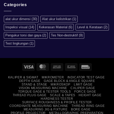
apa?
on
Mengapa
Categories
Sistem
Metrik
Lebih
Baik
alat ukur dimensi
(30)
Alat ukur kelistrikan
(1)
Daripada
Imperial?
Inspeksi visual
(14)
Kekerasan Material
(6)
Level & Kerataan
(2)
Pengukur torsi dan gaya
(2)
Tes Non-destruktif
(9)
Test lingkungan
(1)
Visa
MasterCard
Cash
Bank
Invoice
On
Transfer
KALIPER & SIGMAT
MIKROMETER
INDICATOR TEST GAGE
Delivery
DEPTH GAGE
GAGE BLOCK & ANGLE SQUARE
STAND & STAGE
MIKROSKOP
LIMIT GAGE
VISION MEASURING MACHINE
CALIPER GAGE
TORQUE GAGE & TESTER TOOLS
FORCE GAGE
THREAD PLUG GAGE
SCALE & TAPES
HEIGHT GAGE
HARDNESS TESTER
SURFACE ROUGHNESS & PROFILE TESTER
COORDINATE MEASURING MACHINE
THREAD RING GAGE
MEASURING JIG & FIXTURE
BORE GAGE
PROFILE PROJECTOR
METALLOGRAPHIC PREPARATION