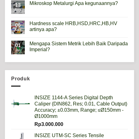
Height
Mikroskop Metalurgi Apa kegunaannya?
13
Gauge
Apa
Aug
No
Gunanya?
Comments
on
Mikroskop
Hardness scale HRB,HSD,HRC,HB,HV
06
Metalurgi
artinya apa?
Apa
Aug
kegunaannya?
No
Comments
Mengapa Sistem Metrik Lebih Baik Daripada
on
01
Hardness
Imperial?
Jul
scale
HRB,HSD,HRC,HB,HV
No
artinya
Comments
apa?
on
Mengapa
Sistem
Metrik
Produk
Lebih
Baik
Daripada
Imperial?
INSIZE 1144-A Series Digital Depth
Caliper (DIN862, Res; 0.01, Cable Output)
Accuracy; ±0.03mm, Range; ≤Ø150mm -
Ø1000mm
Rp
3.000.000
INSIZE UTM-SC Series Tensile