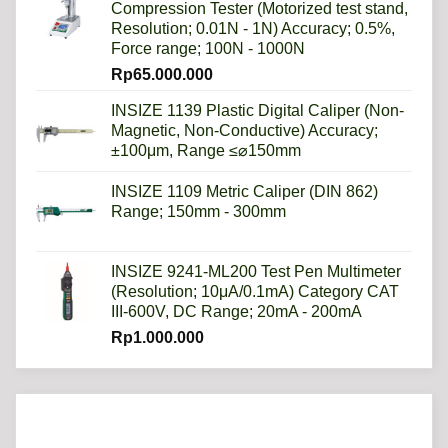
Compression Tester (Motorized test stand,
Resolution; 0.01N - 1N) Accuracy; 0.5%,
Force range; 100N - 1000N
Rp
65.000.000
INSIZE 1139 Plastic Digital Caliper (Non-
Magnetic, Non-Conductive) Accuracy;
±100μm, Range ≤⌀150mm
INSIZE 1109 Metric Caliper (DIN 862)
Range; 150mm - 300mm
INSIZE 9241-ML200 Test Pen Multimeter
(Resolution; 10μA/0.1mA) Category CAT
III-600V, DC Range; 20mA - 200mA
Rp
1.000.000