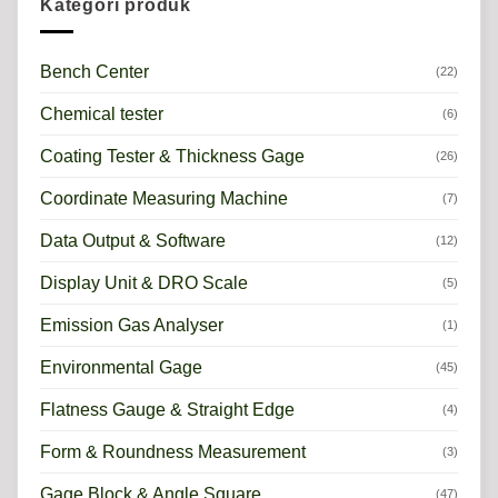
Kategori produk
Bench Center
(22)
Chemical tester
(6)
Coating Tester & Thickness Gage
(26)
Coordinate Measuring Machine
(7)
Data Output & Software
(12)
Display Unit & DRO Scale
(5)
Emission Gas Analyser
(1)
Environmental Gage
(45)
Flatness Gauge & Straight Edge
(4)
Form & Roundness Measurement
(3)
Gage Block & Angle Square
(47)