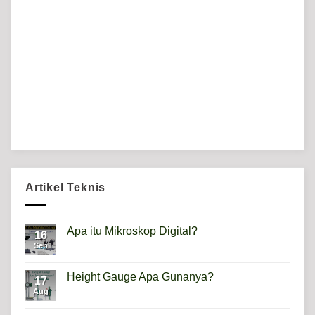
Artikel Teknis
Apa itu Mikroskop Digital?
16
Sep
No
Comments
on
Apa
Height Gauge Apa Gunanya?
17
itu
Mikroskop
Aug
No
Digital?
Comments
on