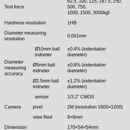
62.5, 100, 125, 187.5, 250,
Test force
500, 750,
1000, 1500, 3000kgf
Hardness resolution
1HB
Diameter measuring
0.001mm
resolution
Ø10mm ball
±0.4% (indentation
indneter
diameter)
Diameter
Ø5mm ball
±0.8% (indentation
measuring
indneter
diameter)
accuracy
Ø2.5mm ball
±1.2% (indentation
indneter
diameter)
sensor
1/3.2″ CMOS
Camera
pixel
2M (resolution 1600×1200)
view filed
8×6mm
Dimension
170×54×54mm