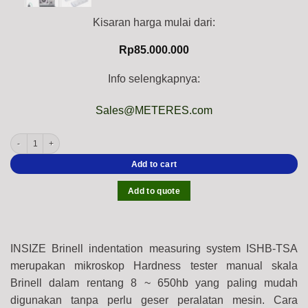
Kisaran harga mulai dari:
Rp
85.000.000
Info selengkapnya:
Sales@METERES.com
INSIZE Brinell indentation measuring scope ISHB-TSA, Range; 8 ~ 650hb quantity
Add to cart
Add to quote
INSIZE Brinell indentation measuring system ISHB-TSA
merupakan mikroskop Hardness tester manual skala
Brinell dalam rentang 8 ~ 650hb yang paling mudah
digunakan tanpa perlu geser peralatan mesin.
Cara