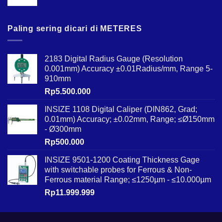
Paling sering dicari di METERES
2183 Digital Radius Gauge (Resolution
0.001mm) Accuracy ±0.01Radius/mm, Range 5-
910mm
Rp
5.500.000
INSIZE 1108 Digital Caliper (DIN862, Grad;
0.01mm) Accuracy; ±0.02mm, Range; ≤Ø150mm
- Ø300mm
Rp
500.000
INSIZE 9501-1200 Coating Thickness Gage
with switchable probes for Ferrous & Non-
Ferrous material Range; ≤1250µm - ≤10.000µm
Rp
11.999.999