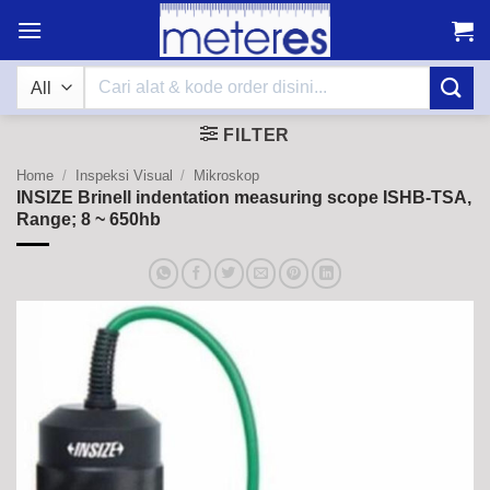
Skip
to
content
Search
for:
FILTER
Home
/
Inspeksi Visual
/
Mikroskop
INSIZE Brinell indentation measuring scope ISHB-TSA,
Range; 8 ~ 650hb