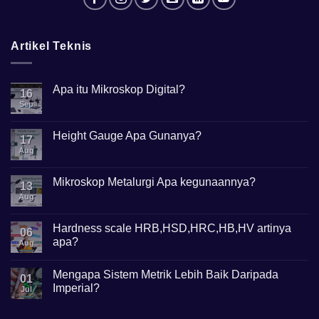
Artikel Teknis
Apa itu Mikroskop Digital?
16
Sep
No
Comments
on
Apa
Height Gauge Apa Gunanya?
17
itu
Mikroskop
Aug
No
Digital?
Comments
on
Height
Mikroskop Metalurgi Apa kegunaannya?
13
Gauge
Apa
Aug
No
Gunanya?
Comments
on
Mikroskop
Hardness scale HRB,HSD,HRC,HB,HV artinya
06
Metalurgi
apa?
Apa
Aug
kegunaannya?
No
Comments
Mengapa Sistem Metrik Lebih Baik Daripada
on
01
Hardness
Imperial?
Jul
scale
HRB,HSD,HRC,HB,HV
No
artinya
Comments