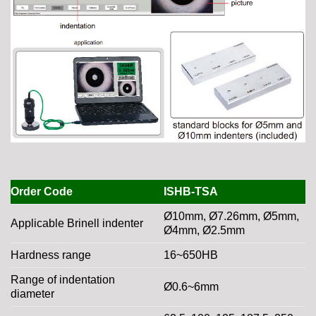
Order Code
ISHB-TSA
Ø10mm, Ø7.26mm, Ø5mm,
Applicable Brinell indenter
Ø4mm, Ø2.5mm
Hardness range
16~650HB
Range of indentation
Ø0.6~6mm
diameter