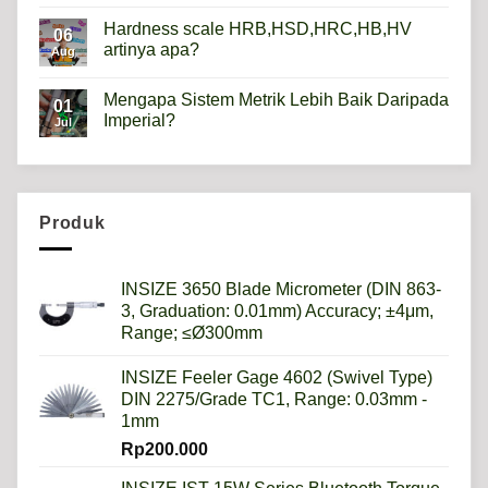
on
Mikroskop
Hardness scale HRB,HSD,HRC,HB,HV
06
Metalurgi
artinya apa?
Apa
Aug
kegunaannya?
No
Comments
Mengapa Sistem Metrik Lebih Baik Daripada
on
01
Hardness
Imperial?
Jul
scale
HRB,HSD,HRC,HB,HV
No
artinya
Comments
apa?
on
Mengapa
Sistem
Metrik
Produk
Lebih
Baik
Daripada
Imperial?
INSIZE 3650 Blade Micrometer (DIN 863-
3, Graduation: 0.01mm) Accuracy; ±4μm,
Range; ≤Ø300mm
INSIZE Feeler Gage 4602 (Swivel Type)
DIN 2275/Grade TC1, Range: 0.03mm -
1mm
Rp
200.000