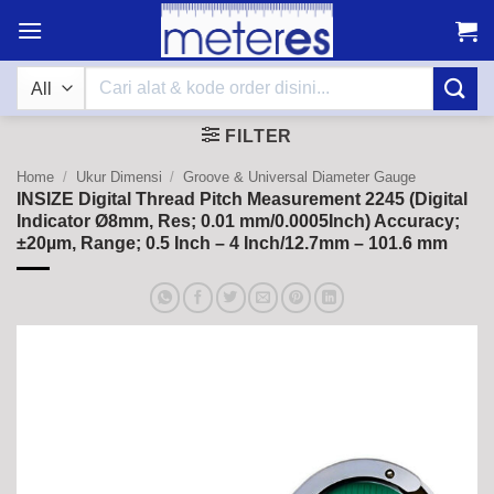
Skip
to
content
Search
for:
FILTER
Home
/
Ukur Dimensi
/
Groove & Universal Diameter Gauge
INSIZE Digital Thread Pitch Measurement 2245 (Digital
Indicator Ø8mm, Res; 0.01 mm/0.0005Inch) Accuracy;
±20µm, Range; 0.5 Inch – 4 Inch/12.7mm – 101.6 mm