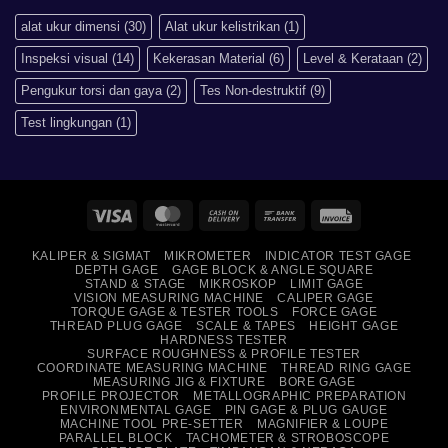
Lebih
Baik
alat ukur dimensi
(30)
Alat ukur kelistrikan
(1)
Daripada
Imperial?
Inspeksi visual
(14)
Kekerasan Material
(6)
Level & Kerataan
(2)
Pengukur torsi dan gaya
(2)
Tes Non-destruktif
(9)
Test lingkungan
(1)
Visa
MasterCard
Cash
Bank
Invoice
On
Transfer
KALIPER & SIGMAT
MIKROMETER
INDICATOR TEST GAGE
Delivery
DEPTH GAGE
GAGE BLOCK & ANGLE SQUARE
STAND & STAGE
MIKROSKOP
LIMIT GAGE
VISION MEASURING MACHINE
CALIPER GAGE
TORQUE GAGE & TESTER TOOLS
FORCE GAGE
THREAD PLUG GAGE
SCALE & TAPES
HEIGHT GAGE
HARDNESS TESTER
SURFACE ROUGHNESS & PROFILE TESTER
COORDINATE MEASURING MACHINE
THREAD RING GAGE
MEASURING JIG & FIXTURE
BORE GAGE
PROFILE PROJECTOR
METALLOGRAPHIC PREPARATION
ENVIRONMENTAL GAGE
PIN GAGE & PLUG GAUGE
MACHINE TOOL PRE-SETTER
MAGNIFIER & LOUPE
PARALLEL BLOCK
TACHOMETER & STROBOSCOPE