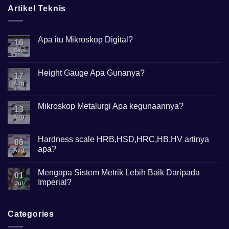
Artikel Teknis
Apa itu Mikroskop Digital?
16
Sep
No
Comments
on
Apa
Height Gauge Apa Gunanya?
17
itu
Mikroskop
Aug
No
Digital?
Comments
on
Height
Mikroskop Metalurgi Apa kegunaannya?
13
Gauge
Apa
Aug
No
Gunanya?
Comments
on
Mikroskop
Hardness scale HRB,HSD,HRC,HB,HV artinya
06
Metalurgi
apa?
Apa
Aug
kegunaannya?
No
Comments
Mengapa Sistem Metrik Lebih Baik Daripada
on
01
Hardness
Imperial?
Jul
scale
HRB,HSD,HRC,HB,HV
No
artinya
Comments
apa?
on
Mengapa
Categories
Sistem
Metrik