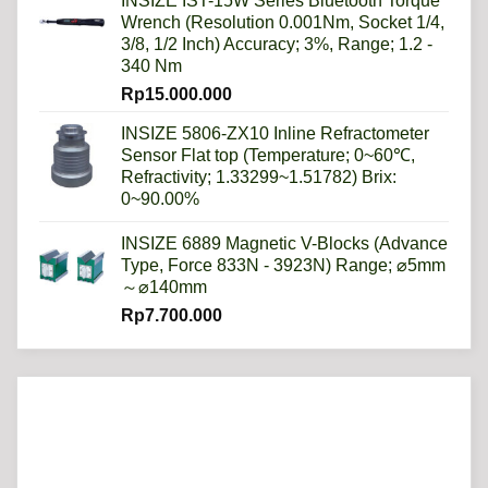
INSIZE IST-15W Series Bluetooth Torque
Wrench (Resolution 0.001Nm, Socket 1/4,
3/8, 1/2 Inch) Accuracy; 3%, Range; 1.2 -
340 Nm
Rp
15.000.000
INSIZE 5806-ZX10 Inline Refractometer
Sensor Flat top (Temperature; 0~60℃,
Refractivity; 1.33299~1.51782) Brix:
0~90.00%
INSIZE 6889 Magnetic V-Blocks (Advance
Type, Force 833N - 3923N) Range; ⌀5mm
～⌀140mm
Rp
7.700.000