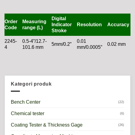
Digital
Order
Measuring
Indicator
Resolution
Accuracy
Code
range (L)
Stroke
2245-
0.5-4”/12.7-
0.01
5mm/0.2”
0.02 mm
4
101.6 mm
mm/0.0005”
Kategori produk
Bench Center
(22)
Chemical tester
(6)
Coating Tester & Thickness Gage
(26)