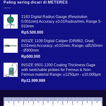
Paling sering dicari di METERES
2183 Digital Radius Gauge (Resolution
0.001mm) Accuracy ±0.01Radius/mm, Range 5-
910mm
Rp
5.500.000
INSIZE 1108 Digital Caliper (DIN862, Grad;
0.01mm) Accuracy; ±0.02mm, Range; ≤Ø150mm
- Ø300mm
Rp
500.000
INSIZE 9501-1200 Coating Thickness Gage
with switchable probes for Ferrous & Non-
Ferrous material Range; ≤1250µm - ≤10.000µm
Rp
11.999.999