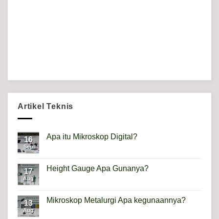
Artikel Teknis
Apa itu Mikroskop Digital?
16
Sep
No
Comments
on
Apa
Height Gauge Apa Gunanya?
17
itu
Mikroskop
Aug
No
Digital?
Comments
on
Height
Mikroskop Metalurgi Apa kegunaannya?
13
Gauge
Apa
Aug
No
Gunanya?
Comments