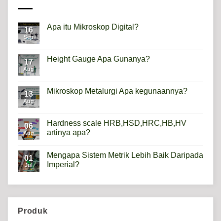
Apa itu Mikroskop Digital?
16
Sep
No
Comments
on
Apa
Height Gauge Apa Gunanya?
17
itu
Mikroskop
Aug
No
Digital?
Comments
on
Height
Mikroskop Metalurgi Apa kegunaannya?
13
Gauge
Apa
Aug
No
Gunanya?
Comments
on
Mikroskop
Hardness scale HRB,HSD,HRC,HB,HV
06
Metalurgi
artinya apa?
Apa
Aug
kegunaannya?
No
Comments
Mengapa Sistem Metrik Lebih Baik Daripada
on
01
Hardness
Imperial?
Jul
scale
HRB,HSD,HRC,HB,HV
No
artinya
Comments
apa?
on
Mengapa
Sistem
Metrik
Produk
Lebih
Baik