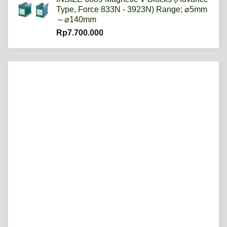
Type, Force 833N - 3923N) Range; ⌀5mm
～⌀140mm
Rp
7.700.000