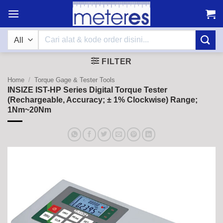
Skip
to
content
Search
for:
FILTER
Home
/
Torque Gage & Tester Tools
INSIZE IST-HP Series Digital Torque Tester
(Rechargeable, Accuracy; ± 1% Clockwise) Range;
1Nm~20Nm