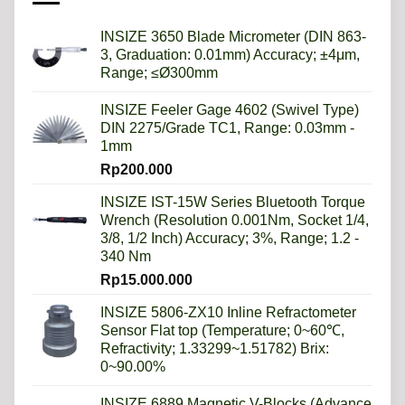
Daripada
Imperial?
INSIZE 3650 Blade Micrometer (DIN 863-
3, Graduation: 0.01mm) Accuracy; ±4μm,
Range; ≤Ø300mm
INSIZE Feeler Gage 4602 (Swivel Type)
DIN 2275/Grade TC1, Range: 0.03mm -
1mm
Rp
200.000
INSIZE IST-15W Series Bluetooth Torque
Wrench (Resolution 0.001Nm, Socket 1/4,
3/8, 1/2 Inch) Accuracy; 3%, Range; 1.2 -
340 Nm
Rp
15.000.000
INSIZE 5806-ZX10 Inline Refractometer
Sensor Flat top (Temperature; 0~60℃,
Refractivity; 1.33299~1.51782) Brix:
0~90.00%
INSIZE 6889 Magnetic V-Blocks (Advance