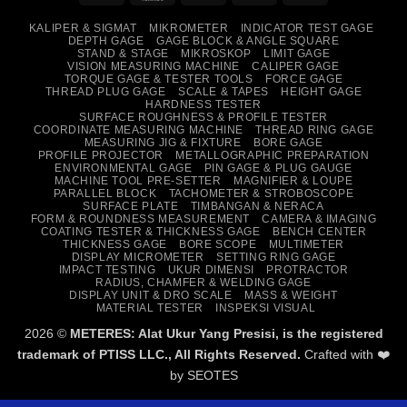
On
Transfer
KALIPER & SIGMAT
MIKROMETER
INDICATOR TEST GAGE
Delivery
DEPTH GAGE
GAGE BLOCK & ANGLE SQUARE
STAND & STAGE
MIKROSKOP
LIMIT GAGE
VISION MEASURING MACHINE
CALIPER GAGE
TORQUE GAGE & TESTER TOOLS
FORCE GAGE
THREAD PLUG GAGE
SCALE & TAPES
HEIGHT GAGE
HARDNESS TESTER
SURFACE ROUGHNESS & PROFILE TESTER
COORDINATE MEASURING MACHINE
THREAD RING GAGE
MEASURING JIG & FIXTURE
BORE GAGE
PROFILE PROJECTOR
METALLOGRAPHIC PREPARATION
ENVIRONMENTAL GAGE
PIN GAGE & PLUG GAUGE
MACHINE TOOL PRE-SETTER
MAGNIFIER & LOUPE
PARALLEL BLOCK
TACHOMETER & STROBOSCOPE
SURFACE PLATE
TIMBANGAN & NERACA
FORM & ROUNDNESS MEASUREMENT
CAMERA & IMAGING
COATING TESTER & THICKNESS GAGE
BENCH CENTER
THICKNESS GAGE
BORE SCOPE
MULTIMETER
DISPLAY MICROMETER
SETTING RING GAGE
IMPACT TESTING
UKUR DIMENSI
PROTRACTOR
RADIUS, CHAMFER & WELDING GAGE
DISPLAY UNIT & DRO SCALE
MASS & WEIGHT
MATERIAL TESTER
INSPEKSI VISUAL
2026 ©
METERES: Alat Ukur Yang Presisi, is the registered
trademark of PTISS LLC., All Rights Reserved.
Crafted with ❤️
by
SEOTES