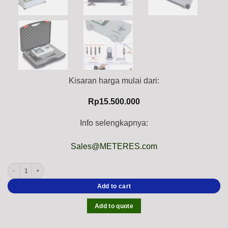
Kisaran harga mulai dari:
Rp
15.500.000
Info selengkapnya:
Sales@METERES.com
INSIZE IST-HP Series Digital Torque Tester (Rechargeable, Accuracy; ± 1% Clock
Add to cart
Add to quote