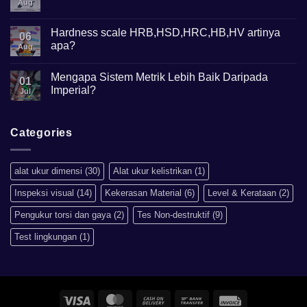
Apa
Aug
No
Gunanya?
Comments
on
Mikroskop
Hardness scale HRB,HSD,HRC,HB,HV artinya
06
Metalurgi
apa?
Apa
Aug
kegunaannya?
No
Comments
Mengapa Sistem Metrik Lebih Baik Daripada
on
01
Hardness
Imperial?
Jul
scale
HRB,HSD,HRC,HB,HV
No
artinya
Comments
apa?
on
Mengapa
Categories
Sistem
Metrik
Lebih
Baik
alat ukur dimensi
(30)
Alat ukur kelistrikan
(1)
Daripada
Imperial?
Inspeksi visual
(14)
Kekerasan Material
(6)
Level & Kerataan
(2)
Pengukur torsi dan gaya
(2)
Tes Non-destruktif
(9)
Test lingkungan
(1)
Visa
MasterCard
Cash
Bank
Invoice