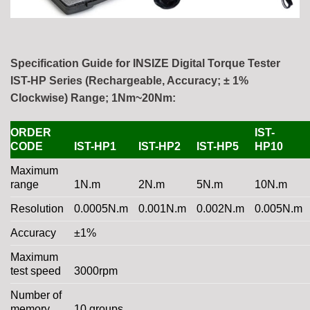
Specification Guide for INSIZE Digital Torque Tester
IST-HP Series (Rechargeable, Accuracy; ± 1%
Clockwise) Range; 1Nm~20Nm:
ORDER
IST-
CODE
IST-HP1
IST-HP2
IST-HP5
HP10
Maximum
range
1N.m
2N.m
5N.m
10N.m
Resolution
0.0005N.m
0.001N.m
0.002N.m
0.005N.m
Accuracy
±1%
Maximum
test speed
3000rpm
Number of
memory
10 groups