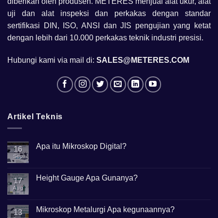
diberikan oleh produsen. METERES menjual alat ukur, alat
uji dan alat inspeksi dan perkakas dengan standar
sertifikasi DIN, ISO, ANSI dan JIS pengujian yang ketat
dengan lebih dari 10.000 perkakas teknik industri presisi.
Hubungi kami via mail di:
SALES@METERES.COM
Artikel Teknis
Apa itu Mikroskop Digital?
16
Sep
No
Comments
on
Apa
Height Gauge Apa Gunanya?
17
itu
Mikroskop
Aug
No
Digital?
Comments
on
Height
Mikroskop Metalurgi Apa kegunaannya?
13
Gauge