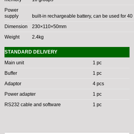
Power
supply
built-in rechargeable battery, can be used for 40
Dimension
230×110×50mm
Weight
2.4kg
STANDARD DELIVERY
Main unit
1 pc
Buffer
1 pc
Adaptor
4 pcs
Power adapter
1 pc
RS232 cable and software
1 pc