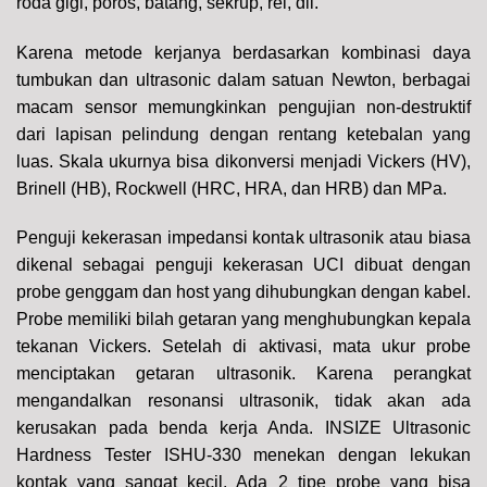
roda gigi, poros, batang, sekrup, rel, dll.
Karena metode kerjanya berdasarkan kombinasi daya
tumbukan dan ultrasonic dalam satuan Newton, berbagai
macam sensor memungkinkan pengujian non-destruktif
dari lapisan pelindung dengan rentang ketebalan yang
luas. Skala ukurnya bisa dikonversi menjadi Vickers (HV),
Brinell (HB), Rockwell (HRC, HRA, dan HRB) dan MPa.
Penguji kekerasan impedansi kontak ultrasonik atau biasa
dikenal sebagai penguji kekerasan UCI dibuat dengan
probe genggam dan host yang dihubungkan dengan kabel.
Probe memiliki bilah getaran yang menghubungkan kepala
tekanan Vickers. Setelah di aktivasi, mata ukur probe
menciptakan getaran ultrasonik. Karena perangkat
mengandalkan resonansi ultrasonik, tidak akan ada
kerusakan pada benda kerja Anda. INSIZE Ultrasonic
Hardness Tester ISHU-330 menekan dengan lekukan
kontak yang sangat kecil. Ada 2 tipe probe yang bisa