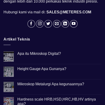
dengan lebih dari 10.000 perkakas teknik industri presisi.
Hubungi kami via mail di:
SALES@METERES.COM
Artikel Teknis
Apa itu Mikroskop Digital?
16
Sep
No
Comments
on
Apa
Height Gauge Apa Gunanya?
17
itu
Mikroskop
Aug
No
Digital?
Comments
on
Height
Mikroskop Metalurgi Apa kegunaannya?
13
Gauge
Apa
Aug
No
Gunanya?
Comments
on
Mikroskop
Hardness scale HRB,HSD,HRC,HB,HV artinya
06
Metalurgi
apa?
Apa
Aug