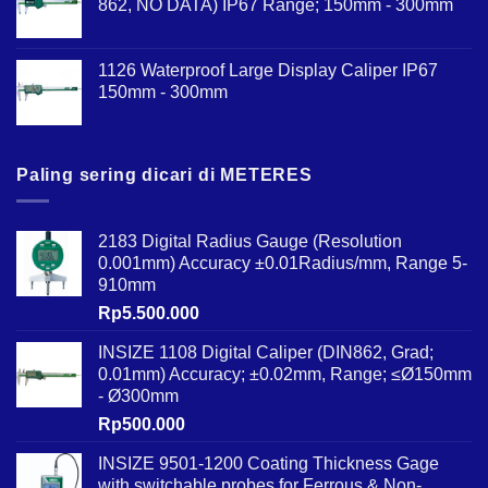
862, NO DATA) IP67 Range; 150mm - 300mm
1126 Waterproof Large Display Caliper IP67
150mm - 300mm
Paling sering dicari di METERES
2183 Digital Radius Gauge (Resolution
0.001mm) Accuracy ±0.01Radius/mm, Range 5-
910mm
Rp
5.500.000
INSIZE 1108 Digital Caliper (DIN862, Grad;
0.01mm) Accuracy; ±0.02mm, Range; ≤Ø150mm
- Ø300mm
Rp
500.000
INSIZE 9501-1200 Coating Thickness Gage
with switchable probes for Ferrous & Non-