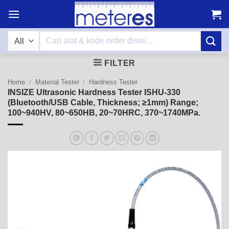
Skip
to
content
Search
for:
FILTER
Home
/
Material Tester
/
Hardness Tester
INSIZE Ultrasonic Hardness Tester ISHU-330
(Bluetooth/USB Cable, Thickness; ≥1mm) Range;
100~940HV, 80~650HB, 20~70HRC, 370~1740MPa.