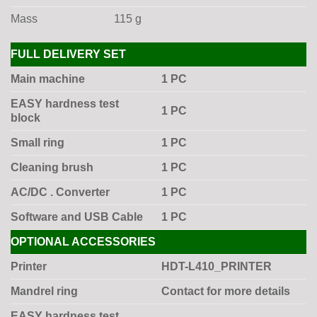
Mass
115 g
FULL DELIVERY SET
Main machine
1 PC
EASY hardness test
1 PC
block
Small ring
1 PC
Cleaning brush
1 PC
AC/DC . Converter
1 PC
Software and USB Cable
1 PC
OPTIONAL ACCESSORIES
Printer
HDT-L410_PRINTER
Mandrel ring
Contact for more details
EASY hardness test