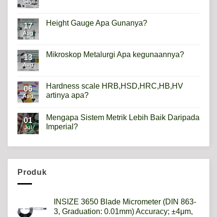
Sep
No
Comments
on
Apa
Height Gauge Apa Gunanya?
17
itu
Mikroskop
Aug
No
Digital?
Comments
on
Height
Mikroskop Metalurgi Apa kegunaannya?
13
Gauge
Apa
Aug
No
Gunanya?
Comments
on
Mikroskop
Hardness scale HRB,HSD,HRC,HB,HV
06
Metalurgi
artinya apa?
Apa
Aug
kegunaannya?
No
Comments
Mengapa Sistem Metrik Lebih Baik Daripada
on
01
Hardness
Imperial?
Jul
scale
HRB,HSD,HRC,HB,HV
No
artinya
Comments
apa?
on
Mengapa
Sistem
Metrik
Produk
Lebih
Baik
Daripada
Imperial?
INSIZE 3650 Blade Micrometer (DIN 863-
3, Graduation: 0.01mm) Accuracy; ±4μm,