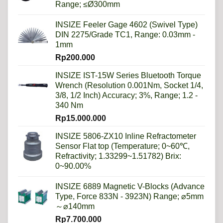
Range; ≤Ø300mm
INSIZE Feeler Gage 4602 (Swivel Type)
DIN 2275/Grade TC1, Range: 0.03mm -
1mm
Rp
200.000
INSIZE IST-15W Series Bluetooth Torque
Wrench (Resolution 0.001Nm, Socket 1/4,
3/8, 1/2 Inch) Accuracy; 3%, Range; 1.2 -
340 Nm
Rp
15.000.000
INSIZE 5806-ZX10 Inline Refractometer
Sensor Flat top (Temperature; 0~60℃,
Refractivity; 1.33299~1.51782) Brix:
0~90.00%
INSIZE 6889 Magnetic V-Blocks (Advance
Type, Force 833N - 3923N) Range; ⌀5mm
～⌀140mm
Rp
7.700.000