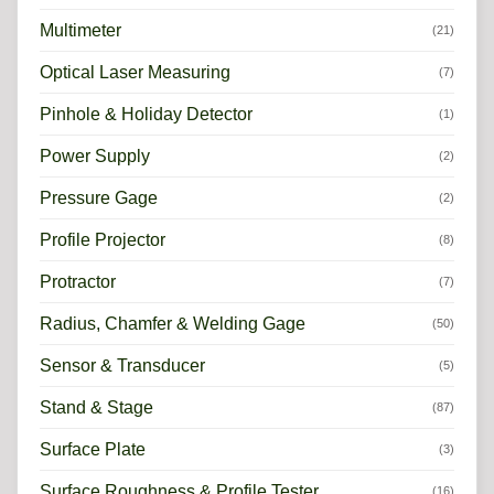
Multimeter
(21)
Optical Laser Measuring
(7)
Pinhole & Holiday Detector
(1)
Power Supply
(2)
Pressure Gage
(2)
Profile Projector
(8)
Protractor
(7)
Radius, Chamfer & Welding Gage
(50)
Sensor & Transducer
(5)
Stand & Stage
(87)
Surface Plate
(3)
Surface Roughness & Profile Tester
(16)