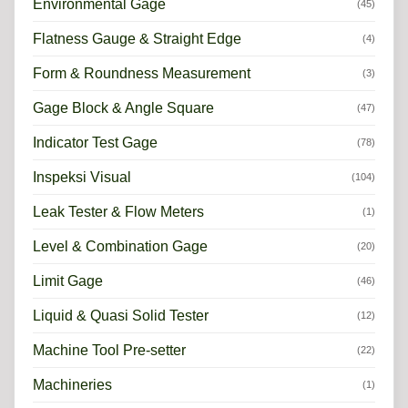
Environmental Gage
(45)
Flatness Gauge & Straight Edge
(4)
Form & Roundness Measurement
(3)
Gage Block & Angle Square
(47)
Indicator Test Gage
(78)
Inspeksi Visual
(104)
Leak Tester & Flow Meters
(1)
Level & Combination Gage
(20)
Limit Gage
(46)
Liquid & Quasi Solid Tester
(12)
Machine Tool Pre-setter
(22)
Machineries
(1)