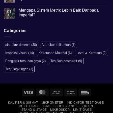
kegunaannya?
No
Comments
Mengapa Sistem Metrik Lebih Baik Daripada
on
01
Hardness
Imperial?
Jul
scale
HRB,HSD,HRC,HB,HV
No
artinya
Comments
apa?
on
Mengapa
Categories
Sistem
Metrik
Lebih
Baik
alat ukur dimensi
(30)
Alat ukur kelistrikan
(1)
Daripada
Imperial?
Inspeksi visual
(14)
Kekerasan Material
(6)
Level & Kerataan
(2)
Pengukur torsi dan gaya
(2)
Tes Non-destruktif
(9)
Test lingkungan
(1)
Visa
MasterCard
Cash
Bank
Invoice
On
Transfer
KALIPER & SIGMAT
MIKROMETER
INDICATOR TEST GAGE
Delivery
DEPTH GAGE
GAGE BLOCK & ANGLE SQUARE
STAND & STAGE
MIKROSKOP
LIMIT GAGE