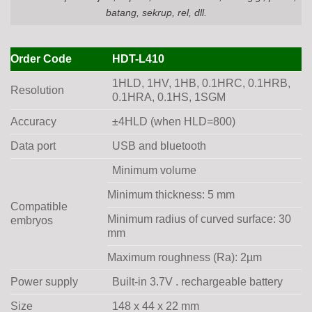
batang, sekrup, rel, dll.
Order Code
HDT-L410
1HLD, 1HV, 1HB, 0.1HRC, 0.1HRB,
Resolution
0.1HRA, 0.1HS, 1SGM
Accuracy
±4HLD (when HLD=800)
Data port
USB and bluetooth
Minimum volume
Minimum thickness: 5 mm
Compatible
Minimum radius of curved surface: 30
embryos
mm
Maximum roughness (Ra): 2µm
Power supply
Built-in 3.7V . rechargeable battery
Size
148 x 44 x 22 mm