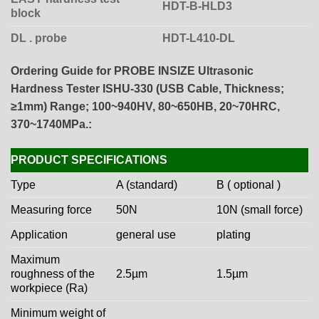
HDT-B-HLD3
block
DL . probe
HDT-L410-DL
Ordering Guide for PROBE INSIZE Ultrasonic
Hardness Tester ISHU-330 (USB Cable, Thickness;
≥1mm) Range; 100~940HV, 80~650HB, 20~70HRC,
370~1740MPa.:
PRODUCT SPECIFICATIONS
Type
A (standard)
B ( optional )
Measuring force
50N
10N (small force)
Application
general use
plating
Maximum
roughness of the
2.5µm
1.5µm
workpiece (Ra)
Minimum weight of