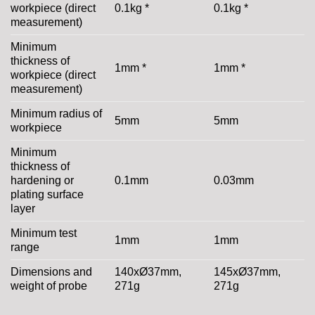
workpiece (direct
0.1kg *
0.1kg *
measurement)
Minimum
thickness of
1mm *
1mm *
workpiece (direct
measurement)
Minimum radius of
5mm
5mm
workpiece
Minimum
thickness of
hardening or
0.1mm
0.03mm
plating surface
layer
Minimum test
1mm
1mm
range
Dimensions and
140xØ37mm,
145xØ37mm,
weight of probe
271g
271g