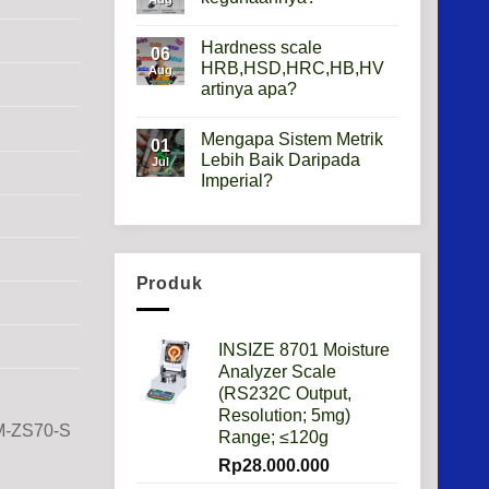
Gauge
Apa
No
Gunanya?
Comments
Hardness scale
on
06
Mikroskop
HRB,HSD,HRC,HB,HV
Aug
Metalurgi
artinya apa?
Apa
kegunaannya?
No
Comments
Mengapa Sistem Metrik
on
01
Hardness
Lebih Baik Daripada
Jul
scale
Imperial?
HRB,HSD,HRC,HB,HV
artinya
No
apa?
Comments
on
Mengapa
Sistem
Metrik
Produk
Lebih
Baik
Daripada
Imperial?
INSIZE 8701 Moisture
Analyzer Scale
(RS232C Output,
Resolution; 5mg)
M-ZS70-S
Range; ≤120g
Rp
28.000.000