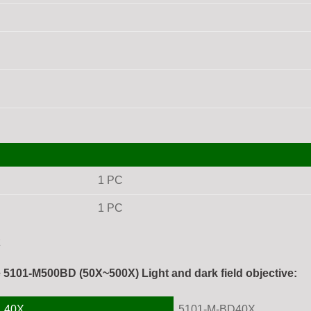
1 PC
1 PC
z
 5101-M500BD (50X~500X) Light and dark field objective:
L40X
5101-M-BD40X