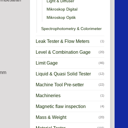
Light & Diffuser
Mikroskop Digital
Mikroskop Optik
Spectrophotometry & Colorimeter
Leak Tester & Flow Meters
(1)
Level & Combination Gage
(20)
Limit Gage
(46)
50mm
Liquid & Quasi Solid Tester
(12)
Machine Tool Pre-setter
(22)
Machineries
(1)
Magnetic flaw inspection
(4)
Mass & Weight
(20)