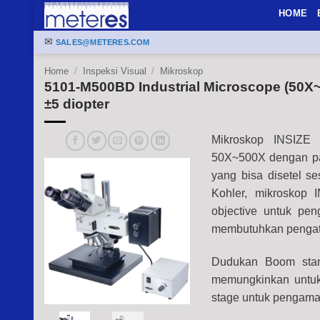
Skip
HOME
to
✉
content
SALES@METERES.COM
Home
/
Inspeksi Visual
/
Mikroskop
5101-M500BD Industrial Microscope (50X~50
±5 diopter
Mikroskop INSIZE
50X~500X dengan pad
yang bisa disetel s
Kohler, mikroskop
objective untuk pe
membutuhkan pengatu
Dudukan Boom stan
memungkinkan untuk
stage untuk pengama