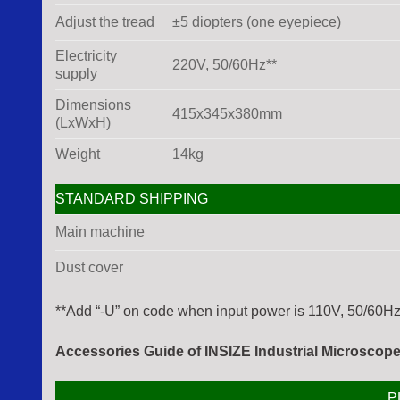
Adjust the tread
±5 diopters (one eyepiece)
Electricity
220V, 50/60Hz**
supply
Dimensions
415x345x380mm
(LxWxH)
Weight
14kg
STANDARD SHIPPING
Main machine
Dust cover
**Add “-U” on code when input power is 110V, 50/60H
Accessories
Guide of INSIZE Industrial Microscope
P