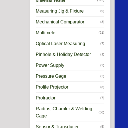
Material Tester
(115)
Measuring Jig & Fixture
(9)
Mechanical Comparator
(3)
Multimeter
(21)
Optical Laser Measuring
(7)
Pinhole & Holiday Detector
(1)
Power Supply
(2)
Pressure Gage
(2)
Profile Projector
(8)
Protractor
(7)
Radius, Chamfer & Welding
(50)
Gage
Sensor & Transducer
(5)