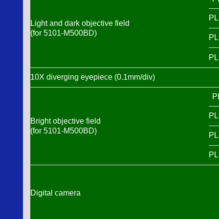
PL
Light and dark objective field
(for 5101-M500BD)
PL
PL
10X diverging eyepiece (0.1mm/div)
P
PL
Bright objective field
(for 5101-M500BD)
PL
PL
Digital camera