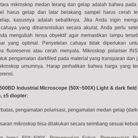
tara mikroskop medan terang dan gelap adalah bahwa pada
l harus gelap dan latar belakang sampel harus cerah tet
lap, kasusnya adalah sebaliknya. Jika Anda ingin menga
haya yang ditransmisikan secara akurat, Anda perlu setel
Anda mengubah lensa obyektif agar memastikan lampu terse
bar yang optimal. Penyetelan cahaya tidak diperlukan un
nya fluoresensi atau cerah menyala. Mikroskop polariser IN
uk pengamatan darkfiled pada material yang transparan dan j
i mikroskop umumnya.
Harap perhatikan bahwa harga yang tert
erensi.
e, field of view: ø22mm, ±5 diopter quantity
500BD Industrial Microscope (50X~500X) Light & dark field 
, ±5 diopter:
erbatas, pengamatan polarisasi, pengamatan medan gelap (dark-f
aran mikroskop bisa dilakukan secara seimbang sesuai kebut
m lensa 50X~500X. Penyesuaian Fokus, Penyesuaian P