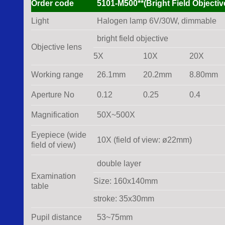
Order code
5101-M500**(Bright Field Objectiv
Light
Halogen lamp 6V/30W, dimmable
bright field objective
Objective lens
5X
10X
20X
Working range
26.1mm
20.2mm
8.80mm
Aperture No
0.12
0.25
0.4
Magnification
50X~500X
Eyepiece (wide
10X (field of view: ø22mm)
field of view)
double layer
Examination
Size: 160x140mm
table
stroke: 35x30mm
Pupil distance
53~75mm