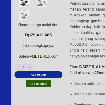
Perbedaan utama an
medan terang sampe
mikroskop medan ge
menangkap gambar ca
Kisaran harga mulai dari:
Kohler setiap kali 
untuk kualitas gam
Rp
79.412.665
material yang sifat
M500BD ini cocok unt
Info selengkapnya:
bright field sepert
hanyalah sebagai ref
Sales@METERES.com
5101-M500BD Industrial Microscope (50X~500X) Light & dark field objectiv
Fitur INSIZE 5101-M
field of view: ø22mm
Add to cart
Sistem optik tak t
Add to quote
Manipulasi pembes
Pembesaran zoo