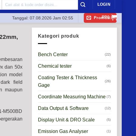
Search
LOGIN
for:
RP
0
Promosi!
Tanggal:
07.08.2026 Jam 02:55
Kategori produk
 ø22mm,
Bench Center
(22)
embesaran
Chemical tester
(6)
0x dan 50x
ion model
Coating Tester & Thickness
(26)
ark field
Gage
an maupun
Coordinate Measuring Machine
(7)
Data Output & Software
(12)
01-M500BD
pergerakan
Display Unit & DRO Scale
(5)
Emission Gas Analyser
(1)