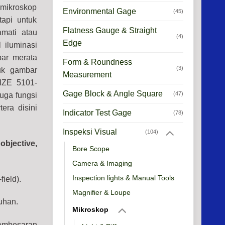
 mikroskop
Environmental Gage
(45)
api untuk
Flatness Gauge & Straight
mati atau
(4)
Edge
 iluminasi
bar merata
Form & Roundness
(3)
tuk gambar
Measurement
SIZE 5101-
Gage Block & Angle Square
(47)
uga fungsi
era disini
Indicator Test Gage
(78)
Inspeksi Visual
(104)
objective,
Bore Scope
Camera & Imaging
Inspection lights & Manual Tools
ield).
Magnifier & Loupe
uhan.
Mikroskop
embesaran