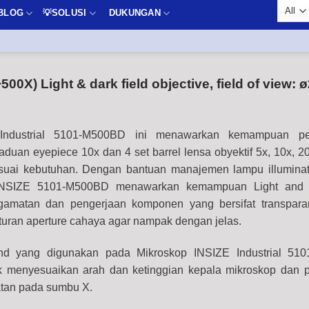
BLOG
💡SOLUSI
DUKUNGAN
0X) Light & dark field objective, field of view:
 Industrial 5101-M500BD ini menawarkan kemampuan p
uan eyepiece 10x dan 4 set barrel lensa obyektif 5x, 10x, 2
esuai kebutuhan.
Dengan bantuan manajemen lampu illuminat
 INSIZE 5101-M500BD menawarkan kemampuan Light and d
ngamatan dan pengerjaan komponen yang bersifat transpar
ran aperture cahaya agar nampak dengan jelas.
d yang digunakan pada Mikroskop INSIZE Industrial 51
 menyesuaikan arah dan ketinggian kepala mikroskop dan 
tan pada sumbu X.