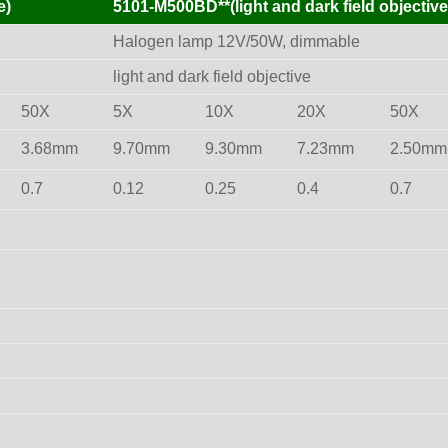
e)
5101-M500BD**(light and dark field objective
Halogen lamp 12V/50W, dimmable
light and dark field objective
50X
5X
10X
20X
50X
3.68mm
9.70mm
9.30mm
7.23mm
2.50mm
0.7
0.12
0.25
0.4
0.7