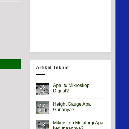
Artikel Teknis
Apa itu Mikroskop
16
Digital?
Sep
No
Comments
Height Gauge Apa
on
17
Apa
Gunanya?
Aug
itu
Mikroskop
No
Digital?
Comments
Mikroskop Metalurgi Apa
on
13
Height
kegunaannya?
Aug