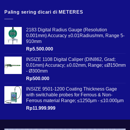
Paling sering dicari di METERES
2183 Digital Radius Gauge (Resolution
0.001mm) Accuracy ±0.01Radius/mm, Range 5-
910mm
Rp
5.500.000
INSIZE 1108 Digital Caliper (DIN862, Grad;
0.01mm) Accuracy; ±0.02mm, Range; ≤Ø150mm
- Ø300mm
Rp
500.000
INSIZE 9501-1200 Coating Thickness Gage
with switchable probes for Ferrous & Non-
Ferrous material Range; ≤1250µm - ≤10.000µm
Rp
11.999.999