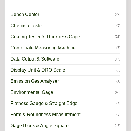
Bench Center
(22)
Chemical tester
(6)
Coating Tester & Thickness Gage
(26)
Coordinate Measuring Machine
(7)
Data Output & Software
(12)
Display Unit & DRO Scale
(5)
Emission Gas Analyser
(1)
Environmental Gage
(45)
Flatness Gauge & Straight Edge
(4)
Form & Roundness Measurement
(3)
Gage Block & Angle Square
(47)