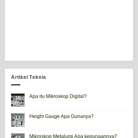
Artikel Teknis
Apa itu Mikroskop Digital?
16
Sep
No
Comments
on
Apa
Height Gauge Apa Gunanya?
17
itu
Mikroskop
Aug
No
Digital?
Comments
on
Height
Mikroskop Metalurgi Apa kegunaannya?