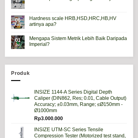
13
Gauge
Apa
Aug
No
Gunanya?
Comments
on
Mikroskop
Hardness scale HRB,HSD,HRC,HB,HV
06
Metalurgi
artinya apa?
Apa
Aug
kegunaannya?
No
Comments
Mengapa Sistem Metrik Lebih Baik Daripada
on
01
Hardness
Imperial?
Jul
scale
HRB,HSD,HRC,HB,HV
No
artinya
Comments
apa?
on
Mengapa
Sistem
Metrik
Produk
Lebih
Baik
Daripada
Imperial?
INSIZE 1144-A Series Digital Depth
Caliper (DIN862, Res; 0.01, Cable Output)
Accuracy; ±0.03mm, Range; ≤Ø150mm -
Ø1000mm
Rp
3.000.000
INSIZE UTM-SC Series Tensile
Compression Tester (Motorized test stand,