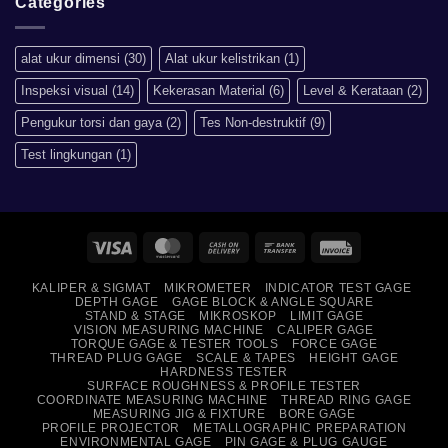
Categories
Sistem
Metrik
Lebih
Baik
alat ukur dimensi
(30)
Alat ukur kelistrikan
(1)
Daripada
Imperial?
Inspeksi visual
(14)
Kekerasan Material
(6)
Level & Kerataan
(2)
Pengukur torsi dan gaya
(2)
Tes Non-destruktif
(9)
Test lingkungan
(1)
Visa
MasterCard
Cash
Bank
Invoice
On
Transfer
KALIPER & SIGMAT
MIKROMETER
INDICATOR TEST GAGE
Delivery
DEPTH GAGE
GAGE BLOCK & ANGLE SQUARE
STAND & STAGE
MIKROSKOP
LIMIT GAGE
VISION MEASURING MACHINE
CALIPER GAGE
TORQUE GAGE & TESTER TOOLS
FORCE GAGE
THREAD PLUG GAGE
SCALE & TAPES
HEIGHT GAGE
HARDNESS TESTER
SURFACE ROUGHNESS & PROFILE TESTER
COORDINATE MEASURING MACHINE
THREAD RING GAGE
MEASURING JIG & FIXTURE
BORE GAGE
PROFILE PROJECTOR
METALLOGRAPHIC PREPARATION
ENVIRONMENTAL GAGE
PIN GAGE & PLUG GAUGE