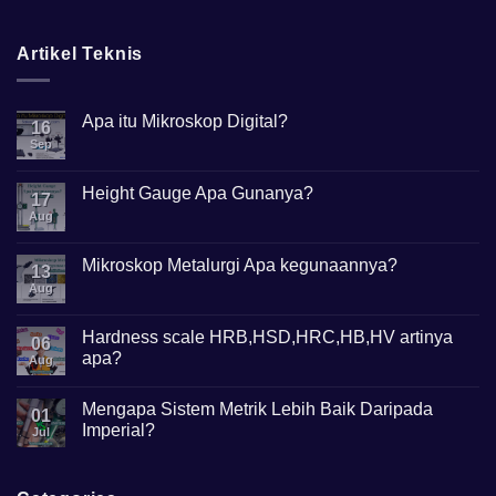
Artikel Teknis
Apa itu Mikroskop Digital?
16
Sep
No
Comments
on
Apa
Height Gauge Apa Gunanya?
17
itu
Mikroskop
Aug
No
Digital?
Comments
on
Height
Mikroskop Metalurgi Apa kegunaannya?
13
Gauge
Apa
Aug
No
Gunanya?
Comments
on
Mikroskop
Hardness scale HRB,HSD,HRC,HB,HV artinya
06
Metalurgi
apa?
Apa
Aug
kegunaannya?
No
Comments
Mengapa Sistem Metrik Lebih Baik Daripada
on
01
Hardness
Imperial?
Jul
scale
HRB,HSD,HRC,HB,HV
No
artinya
Comments
apa?
on
Mengapa