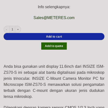
Info selengkapnya:
Sales@METERES.com
INSIZE ISM-ZS70-S C-Mount Camera + Tablet PC for Measurement Microscope (11.6 
Add to cart
Add to quote
Anda bisa gunakan unit display 11.6inch dari INSIZE ISM-
ZS70-S ini sebagai alat bantu digitalisasi pada mikroskop
jenis trinocular. INSIZE C-Mount Camera Monitor PC for
Microscope ISM-ZS70-S menawarkan solusi pengamatan
terbaik dengan C-mount dengan ukuran jenis dudukan
lensa mikroskop.
Dilengkapi dengan kamera sensor CMOS 1/2,3 Inch yang