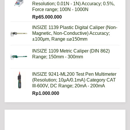
Resolution; 0.01N - 1N) Accuracy; 0.5%,
Force range; 100N - 1000N
Rp
65.000.000
INSIZE 1139 Plastic Digital Caliper (Non-
Magnetic, Non-Conductive) Accuracy;
±100μm, Range ≤⌀150mm
INSIZE 1109 Metric Caliper (DIN 862)
Range; 150mm - 300mm
INSIZE 9241-ML200 Test Pen Multimeter
(Resolution; 10μA/0.1mA) Category CAT
III-600V, DC Range; 20mA - 200mA
Rp
1.000.000