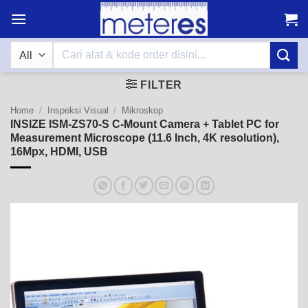
Skip
to
content
Search
for:
FILTER
Home
/
Inspeksi Visual
/
Mikroskop
INSIZE ISM-ZS70-S C-Mount Camera + Tablet PC for
Measurement Microscope (11.6 Inch, 4K resolution),
16Mpx, HDMI, USB