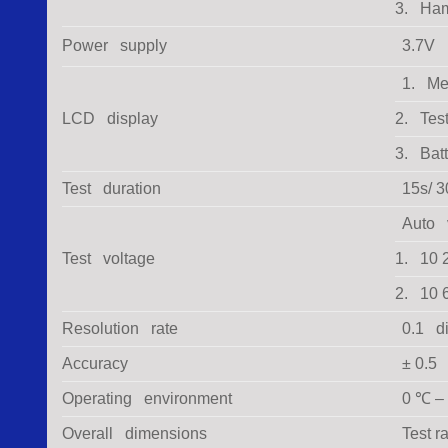
3. Ham
Power supply
3.7V r
1. Mea
LCD display
2. Test
3. Batt
Test duration
15s/ 3
Auto 
Test voltage
1. 10 
2. 10 
Resolution rate
0.1 di
Accuracy
± 0.5 
Operating environment
0 ℃ –
Overall dimensions
Test r