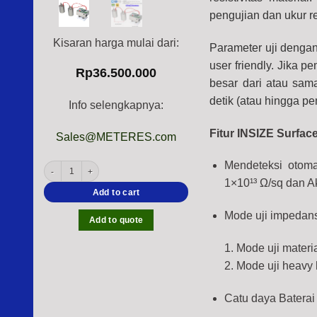
pengujian dan ukur r
Kisaran harga mulai dari:
Parameter uji dengan
user friendly
. Jika pe
Rp
36.500.000
besar dari atau sam
detik (atau hingga pe
Info selengkapnya:
Fitur INSIZE Surfa
Sales@METERES.com
Mendeteksi otom
INSIZE 0740-SU13 Surface Resistance Tester (Rechargeable, Standard IEC 
1×10¹³ Ω/sq dan Ak
Add to cart
Mode uji impedan
Add to quote
1. Mode uji mater
2. Mode uji heavy
Catu daya Baterai 