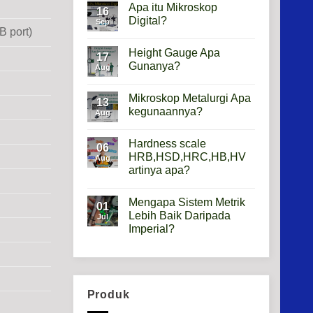
Apa itu Mikroskop
16
Digital?
Sep
B port)
No
Comments
Height Gauge Apa
on
17
Apa
Gunanya?
Aug
itu
Mikroskop
No
Digital?
Comments
Mikroskop Metalurgi Apa
on
13
Height
kegunaannya?
Aug
Gauge
Apa
No
Gunanya?
Comments
Hardness scale
on
06
Mikroskop
HRB,HSD,HRC,HB,HV
Aug
Metalurgi
artinya apa?
Apa
kegunaannya?
No
Comments
Mengapa Sistem Metrik
on
01
Hardness
Lebih Baik Daripada
Jul
scale
Imperial?
HRB,HSD,HRC,HB,HV
artinya
No
apa?
Comments
on
Mengapa
Sistem
Metrik
Produk
Lebih
Baik