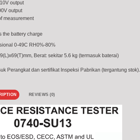
 10V output
00V output
of measurement
 the battery charge
asional 0-49C RH0%-80%
(L)x69(T)mm, Berat: sekitar 5.6 kg (termasuk baterai)
k Perangkat dan sertifikat Inspeksi Pabrikan (tergantung stok)
RIPTION
REVIEWS (0)