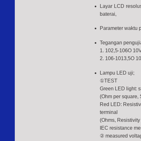
Layar LCD resolusi
baterai,
Parameter waktu 
Tegangan pengujia
1. 102,5-106O 10
2. 106-1013,5O 1
Lampu LED uji;
①TEST
Green LED light:
(Ohm per square, S
Red LED: Resistiv
terminal
(Ohms, Resistivity
IEC resistance m
② measured voltag