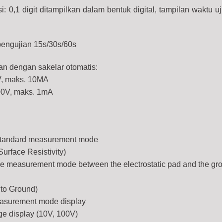
: 0,1 digit ditampilkan dalam bentuk digital, tampilan waktu uj
pengujian 15s/30s/60s
n dengan sakelar otomatis:
V, maks. 10MA
00V, maks. 1mA
 standard measurement mode
urface Resistivity)
e measurement mode between the electrostatic pad and the gr
 to Ground)
easurement mode display
e display (10V, 100V)