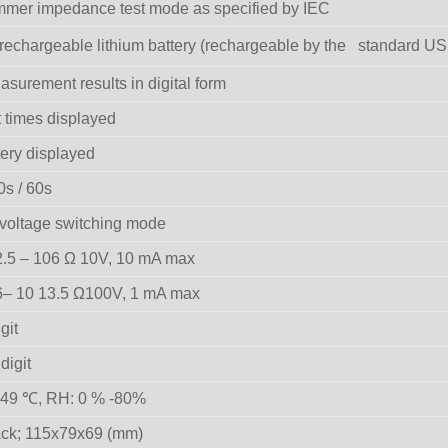
mer impedance test mode as specified by IEC
echargeable lithium battery (rechargeable by the standard US
surement results in digital form
 times displayed
ery displayed
0s / 60s
voltage switching mode
2.5 – 106 Ω 10V, 10 mA max
6– 10 13.5 Ω100V, 1 mA max
git
digit
 49 ℃, RH: 0 % -80%
ack; 115x79x69 (mm)