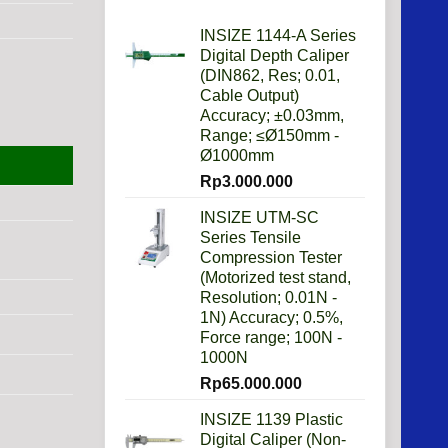
Daripada
Imperial?
INSIZE 1144-A Series
Digital Depth Caliper
(DIN862, Res; 0.01,
Cable Output)
Accuracy; ±0.03mm,
Range; ≤Ø150mm -
Ø1000mm
Rp
3.000.000
INSIZE UTM-SC
Series Tensile
Compression Tester
(Motorized test stand,
Resolution; 0.01N -
1N) Accuracy; 0.5%,
Force range; 100N -
1000N
Rp
65.000.000
INSIZE 1139 Plastic
Digital Caliper (Non-