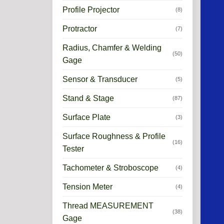
Profile Projector
(8)
Protractor
(7)
Radius, Chamfer & Welding
(50)
Gage
Sensor & Transducer
(5)
Stand & Stage
(87)
.
Surface Plate
(3)
Surface Roughness & Profile
(16)
Tester
Tachometer & Stroboscope
(4)
Tension Meter
(4)
Thread MEASUREMENT
(38)
Gage