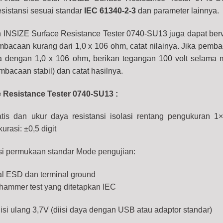
esistansi sesuai standar
IEC 61340-2-3
dan parameter lainnya.
 INSIZE Surface Resistance Tester 0740-SU13 juga dapat berv
mbacaan kurang dari 1,0 x 106 ohm, catat nilainya.
Jika pemba
a dengan 1,0 x 106 ohm, berikan tegangan 100 volt selama 
mbacaan stabil) dan catat hasilnya.
ce Resistance Tester 0740-SU13
:
atis dan ukur daya
resistansi isolasi r
entang pengukuran 1×
61340-2-3) Range; 1x10³Ω/sq ~ 1x10¹³ Ω/sq quantity
urasi: ±0,5 digit
si permukaan standar Mode pengujian:
ial ESD dan terminal ground
 hammer test yang ditetapkan IEC
isi ulang 3,7V (diisi daya dengan USB atau adaptor standar)