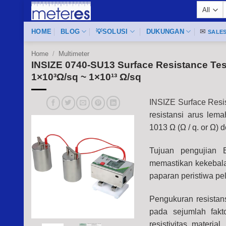
Skip
f
to
content
HOME
BLOG
💡SOLUSI
DUKUNGAN
✉
SALE
Home
/
Multimeter
INSIZE 0740-SU13 Surface Resistance Tes
1×10³Ω/sq ~ 1×10¹³ Ω/sq
INSIZE Surface Resi
resistansi arus lem
1013 Ω (Ω / q. or Ω) 
Tujuan pengujian 
memastikan kekebalan
paparan peristiwa pe
Pengukuran resistans
pada sejumlah fakt
resistivitas material.