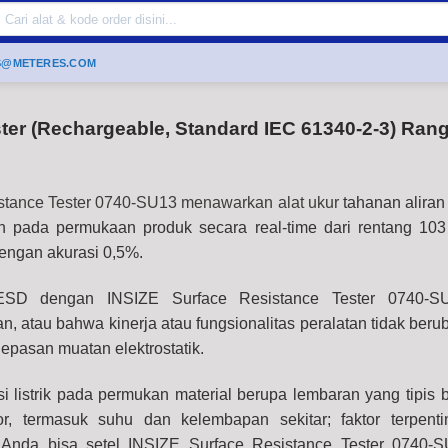
Search
or:
S@METERES.COM
ter (Rechargeable, Standard IEC 61340-2-3) Rang
stance Tester 0740-SU13 menawarkan alat ukur
tahanan aliran l
ah pada permukaan produk secara real-time dari rentang 10
dengan akurasi 0,5%.
ESD dengan INSIZE Surface Resistance Tester 0740-S
, atau bahwa kinerja atau fungsionalitas peralatan tidak beru
lepasan muatan elektrostatik.
i listrik pada permukan material berupa lembaran yang tipis 
or, termasuk suhu dan kelembapan sekitar;
faktor terpent
Anda bisa setel
INSIZE Surface Resistance Tester 0740-S