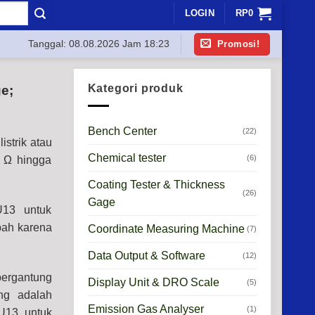
LOGIN
RP
0
Promosi!
Tanggal:
08.08.2026 Jam 18:23
Kategori produk
e;
Bench Center
(22)
istrik atau
Chemical tester
(6)
3 Ω hingga
Coating Tester & Thickness
(26)
Gage
U13 untuk
bah karena
Coordinate Measuring Machine
(7)
Data Output & Software
(12)
bergantung
Display Unit & DRO Scale
(5)
ing adalah
Emission Gas Analyser
(1)
U13 untuk