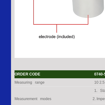
ORDER CODE
0740-
Measuring range
10 2.
1. Sta
Measurement modes
2. Imp