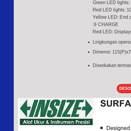
Green LED lights:
Red LED lights: 1
Yellow LED: End 
③ CHARGE
Red LED: Displays
Lingkungan oper
Dimensi: 115(P)x79
Disediakan termasu
DESC