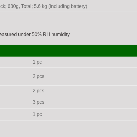
ack; 630g, Total; 5.6 kg (including battery)
 measured under 50% RH humidity
1 pc
2 pcs
2 pcs
3 pcs
1 pc