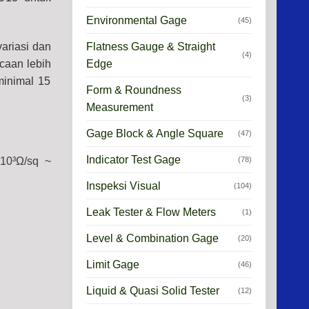
Environmental Gage
(45)
Flatness Gauge & Straight
ariasi dan
(4)
Edge
caan lebih
minimal 15
Form & Roundness
(3)
Measurement
Gage Block & Angle Square
(47)
Indicator Test Gage
(78)
10³Ω/sq ~
Inspeksi Visual
(104)
Leak Tester & Flow Meters
(1)
Level & Combination Gage
(20)
Limit Gage
(46)
Liquid & Quasi Solid Tester
(12)