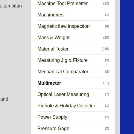
Machine Tool Pre-setter
(22)
i, tampilan
Machineries
(1)
Magnetic flaw inspection
(4)
Mass & Weight
(20)
Material Tester
(115)
Measuring Jig & Fixture
(9)
Mechanical Comparator
(3)
Multimeter
(21)
Optical Laser Measuring
(7)
ound
Pinhole & Holiday Detector
(1)
Power Supply
(2)
Pressure Gage
(2)