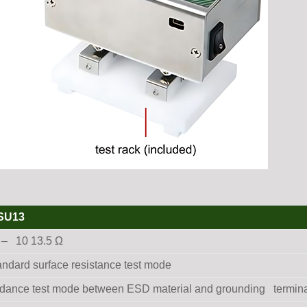
SU13
5 – 10 13.5 Ω
ndard surface resistance test mode
edance test mode between ESD material and grounding termin