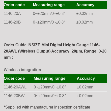
Order code
Measuring range
Accuracy
1146-20A
0~±20mm/0~±0.8″
±0.02mm
1146-20B
0~±20mm/0~±0.8″
±0.02mm
Order Guide INSIZE Mini Digital Height Gauge 1146-
20AWL (Wireless Output) Accuracy; 20μm, Range: 0-20
mm :
Wireless integration
Order code
Measuring range
Accuracy
1146-20AWL
0~±20mm/0~±0.8″
±0.02mm
1146-20BWL
0~±20mm/0~±0.8″
±0.02mm
*Supplied with manufacturer inspection certificate