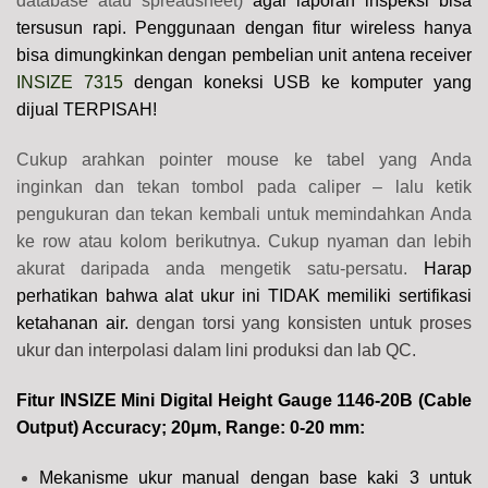
database atau spreadsheet)
agar laporan inspeksi bisa
tersusun rapi. Penggunaan dengan fitur wireless hanya
bisa dimungkinkan dengan pembelian unit antena receiver
INSIZE 7315
dengan koneksi USB ke komputer yang
dijual TERPISAH!
Cukup arahkan pointer mouse ke tabel yang Anda
inginkan dan tekan tombol pada caliper – lalu ketik
pengukuran dan tekan kembali untuk memindahkan Anda
ke row atau kolom berikutnya. Cukup nyaman dan lebih
akurat daripada anda mengetik satu-persatu.
Harap
perhatikan bahwa alat ukur ini TIDAK memiliki sertifikasi
ketahanan air.
dengan torsi yang konsisten untuk proses
ukur dan interpolasi dalam lini produksi dan lab QC.
Fitur INSIZE Mini Digital Height Gauge 1146-20B (Cable
Output) Accuracy; 20μm, Range: 0-20 mm:
Mekanisme ukur manual dengan base kaki 3 untuk