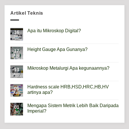
Artikel Teknis
Apa itu Mikroskop Digital?
16
Sep
No
Comments
on
Apa
Height Gauge Apa Gunanya?
17
itu
Mikroskop
Aug
No
Digital?
Comments
on
Height
Mikroskop Metalurgi Apa kegunaannya?
13
Gauge
Apa
Aug
No
Gunanya?
Comments
on
Mikroskop
Hardness scale HRB,HSD,HRC,HB,HV
06
Metalurgi
artinya apa?
Apa
Aug
kegunaannya?
No
Comments
Mengapa Sistem Metrik Lebih Baik Daripada
on
01
Hardness
Imperial?
Jul
scale
HRB,HSD,HRC,HB,HV
No
artinya
Comments
apa?
on
Mengapa