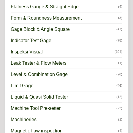
Flatness Gauge & Straight Edge
(4)
Form & Roundness Measurement
(3)
Gage Block & Angle Square
(47)
Indicator Test Gage
(78)
Inspeksi Visual
(104)
Leak Tester & Flow Meters
(1)
Level & Combination Gage
(20)
Limit Gage
(46)
Liquid & Quasi Solid Tester
(12)
Machine Tool Pre-setter
(22)
Machineries
(1)
Magnetic flaw inspection
(4)