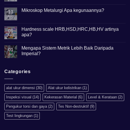
Digital?
Comments
on
Height
Mikroskop Metalurgi Apa kegunaannya?
13
Gauge
Apa
Aug
No
Gunanya?
Comments
on
Mikroskop
Hardness scale HRB,HSD,HRC,HB,HV artinya
06
Metalurgi
apa?
Apa
Aug
kegunaannya?
No
Comments
Mengapa Sistem Metrik Lebih Baik Daripada
on
01
Hardness
Imperial?
Jul
scale
HRB,HSD,HRC,HB,HV
No
artinya
Comments
apa?
on
Mengapa
Categories
Sistem
Metrik
Lebih
Baik
alat ukur dimensi
(30)
Alat ukur kelistrikan
(1)
Daripada
Imperial?
Inspeksi visual
(14)
Kekerasan Material
(6)
Level & Kerataan
(2)
Pengukur torsi dan gaya
(2)
Tes Non-destruktif
(9)
Test lingkungan
(1)