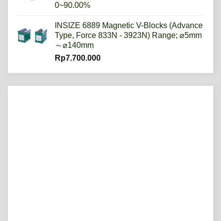
0~90.00%
INSIZE 6889 Magnetic V-Blocks (Advance
Type, Force 833N - 3923N) Range; ⌀5mm
～⌀140mm
Rp
7.700.000