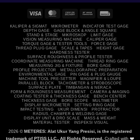
Visa
MasterCard
Cash
Bank
Invoice
On
Transfer
KALIPER & SIGMAT
MIKROMETER
INDICATOR TEST GAGE
Delivery
DEPTH GAGE
GAGE BLOCK & ANGLE SQUARE
STAND & STAGE
MIKROSKOP
LIMIT GAGE
VISION MEASURING MACHINE
CALIPER GAGE
TORQUE GAGE & TESTER TOOLS
FORCE GAGE
THREAD PLUG GAGE
SCALE & TAPES
HEIGHT GAGE
HARDNESS TESTER
SURFACE ROUGHNESS & PROFILE TESTER
COORDINATE MEASURING MACHINE
THREAD RING GAGE
MEASURING JIG & FIXTURE
BORE GAGE
PROFILE PROJECTOR
METALLOGRAPHIC PREPARATION
ENVIRONMENTAL GAGE
PIN GAGE & PLUG GAUGE
MACHINE TOOL PRE-SETTER
MAGNIFIER & LOUPE
PARALLEL BLOCK
TACHOMETER & STROBOSCOPE
SURFACE PLATE
TIMBANGAN & NERACA
FORM & ROUNDNESS MEASUREMENT
CAMERA & IMAGING
COATING TESTER & THICKNESS GAGE
BENCH CENTER
THICKNESS GAGE
BORE SCOPE
MULTIMETER
DISPLAY MICROMETER
SETTING RING GAGE
IMPACT TESTING
UKUR DIMENSI
PROTRACTOR
RADIUS, CHAMFER & WELDING GAGE
DISPLAY UNIT & DRO SCALE
MASS & WEIGHT
MATERIAL TESTER
INSPEKSI VISUAL
2026 ©
METERES: Alat Ukur Yang Presisi, is the registered
trademark of PTISS LLC., All Rights Reserved.
Crafted with ❤️