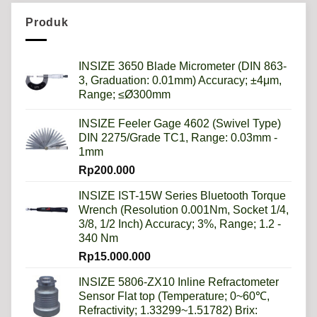
Sistem
Metrik
Produk
Lebih
Baik
Daripada
Imperial?
INSIZE 3650 Blade Micrometer (DIN 863-
3, Graduation: 0.01mm) Accuracy; ±4μm,
Range; ≤Ø300mm
INSIZE Feeler Gage 4602 (Swivel Type)
DIN 2275/Grade TC1, Range: 0.03mm -
1mm
Rp
200.000
INSIZE IST-15W Series Bluetooth Torque
Wrench (Resolution 0.001Nm, Socket 1/4,
3/8, 1/2 Inch) Accuracy; 3%, Range; 1.2 -
340 Nm
Rp
15.000.000
INSIZE 5806-ZX10 Inline Refractometer
Sensor Flat top (Temperature; 0~60℃,
Refractivity; 1.33299~1.51782) Brix: