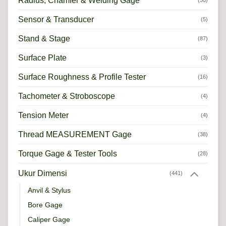
Radius, Chamfer & Welding Gage
(50)
Sensor & Transducer
(5)
Stand & Stage
(87)
Surface Plate
(3)
Surface Roughness & Profile Tester
(16)
Tachometer & Stroboscope
(4)
Tension Meter
(4)
Thread MEASUREMENT Gage
(38)
Torque Gage & Tester Tools
(28)
Ukur Dimensi
(441)
Anvil & Stylus
Bore Gage
Caliper Gage