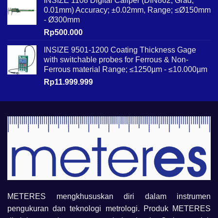
INSIZE 1108 Digital Caliper (DIN862, Grad;
0.01mm) Accuracy; ±0.02mm, Range; ≤Ø150mm
- Ø300mm
Rp
500.000
INSIZE 9501-1200 Coating Thickness Gage
with switchable probes for Ferrous & Non-
Ferrous material Range; ≤1250µm - ≤10.000µm
Rp
11.999.999
METERES mengkhususkan diri dalam instrumen
pengukuran dan teknologi metrologi. Produk METERES