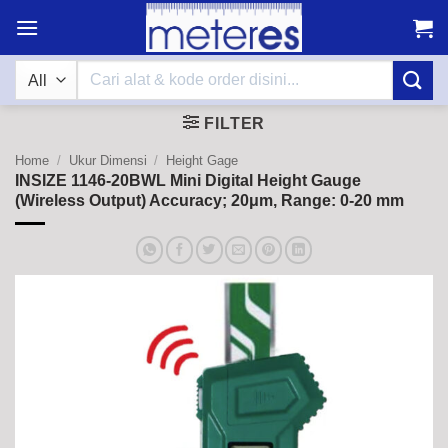
Skip
to
content
Search
for:
FILTER
Home
/
Ukur Dimensi
/
Height Gage
INSIZE 1146-20BWL Mini Digital Height Gauge
(Wireless Output) Accuracy; 20μm, Range: 0-20 mm