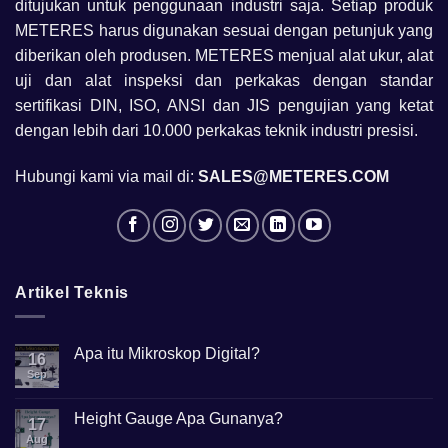
ditujukan untuk penggunaan industri saja. Setiap produk
METERES harus digunakan sesuai dengan petunjuk yang
diberikan oleh produsen. METERES menjual alat ukur, alat
uji dan alat inspeksi dan perkakas dengan standar
sertifikasi DIN, ISO, ANSI dan JIS pengujian yang ketat
dengan lebih dari 10.000 perkakas teknik industri presisi.
Hubungi kami via mail di:
SALES@METERES.COM
Artikel Teknis
Apa itu Mikroskop Digital?
16
Sep
No
Comments
on
Apa
Height Gauge Apa Gunanya?
17
itu
Mikroskop
Aug
No