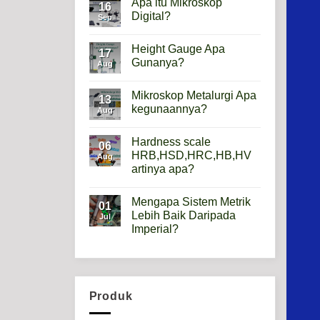
Apa itu Mikroskop
16
Digital?
Sep
No
Comments
Height Gauge Apa
on
17
Apa
Gunanya?
Aug
itu
Mikroskop
No
Digital?
Comments
Mikroskop Metalurgi Apa
on
13
Height
kegunaannya?
Aug
Gauge
Apa
No
Gunanya?
Comments
Hardness scale
on
06
Mikroskop
HRB,HSD,HRC,HB,HV
Aug
Metalurgi
artinya apa?
Apa
kegunaannya?
No
Comments
Mengapa Sistem Metrik
on
01
Hardness
Lebih Baik Daripada
Jul
scale
Imperial?
HRB,HSD,HRC,HB,HV
artinya
No
apa?
Comments
on
Mengapa
Sistem
Metrik
Produk
Lebih
Baik
Daripada