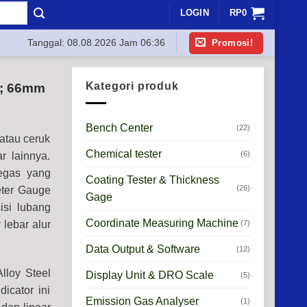
LOGIN
RP
0
Promosi!
Tanggal:
08.08.2026 Jam 06:36
Kategori produk
e; 66mm
Bench Center
(22)
atau ceruk
Chemical tester
(6)
r lainnya.
egas yang
Coating Tester & Thickness
(26)
eter Gauge
Gage
isi lubang
Coordinate Measuring Machine
(7)
 lebar alur
Data Output & Software
(12)
lloy Steel
Display Unit & DRO Scale
(5)
dicator ini
Emission Gas Analyser
(1)