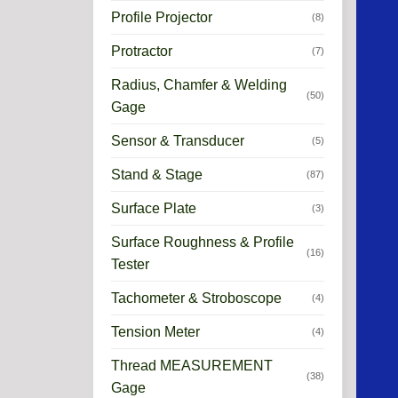
Profile Projector
(8)
Protractor
(7)
Radius, Chamfer & Welding
(50)
Gage
Sensor & Transducer
(5)
Stand & Stage
(87)
Surface Plate
(3)
Surface Roughness & Profile
(16)
Tester
Tachometer & Stroboscope
(4)
Tension Meter
(4)
Thread MEASUREMENT
(38)
Gage