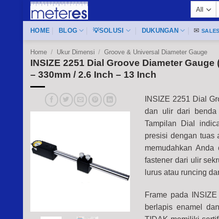
Skip
f
to
content
HOME
BLOG
💡SOLUSI
DUKUNGAN
✉
SALE
Home
/
Ukur Dimensi
/
Groove & Universal Diameter Gauge
INSIZE 2251 Dial Groove Diameter Gauge
– 330mm / 2.6 Inch – 13 Inch
INSIZE 2251 Dial Gr
dan ulir dari benda 
Tampilan Dial indic
presisi dengan tuas
memudahkan Anda da
fastener dari ulir se
lurus atau runcing d
Frame pada INSIZE 2
berlapis enamel dan 