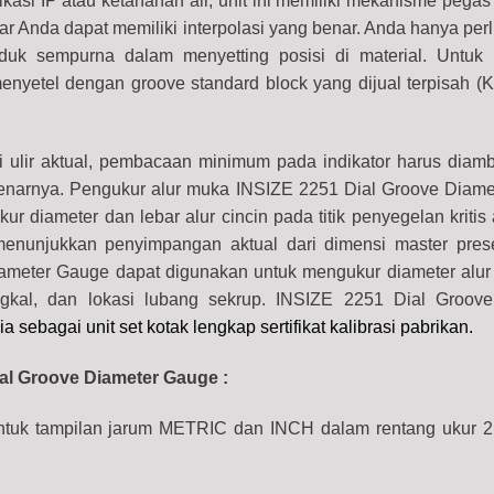
ikasi IP atau ketahanan air, unit ini memiliki mekanisme pegas
gar Anda dapat memiliki interpolasi yang benar. Anda hanya per
duk sempurna dalam menyetting posisi di material. Untuk
enyetel dengan groove standard block yang dijual terpisah (K
i ulir aktual, pembacaan minimum pada indikator harus diamb
enarnya. Pengukur alur muka INSIZE 2251 Dial Groove Diam
ur diameter dan lebar alur cincin pada titik penyegelan kritis
menunjukkan penyimpangan aktual dari dimensi master pres
ameter Gauge dapat digunakan untuk mengukur diameter alur 
ngkal, dan lokasi lubang sekrup. INSIZE 2251 Dial Groov
ia sebagai unit set kotak lengkap sertifikat kalibrasi pabrikan.
ial Groove Diameter Gauge :
ntuk tampilan jarum METRIC dan INCH dalam rentang ukur
2