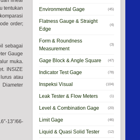
 dan linear
lu tentukan
Environmental Gage
(45)
 komparasi
Flatness Gauge & Straight
ode order;
(4)
Edge
Form & Roundness
(3)
il sebagai
Measurement
eter Gauge
Gage Block & Angle Square
(47)
 alur muka.
et. INSIZE
Indicator Test Gage
(78)
lurus atau
Inspeksi Visual
(104)
e Diameter
Leak Tester & Flow Meters
(1)
Level & Combination Gage
(20)
Limit Gage
(46)
.6″-13″/66-
Liquid & Quasi Solid Tester
(12)