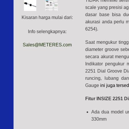
TIDAK memiliki sertif
scale yang presisi a
dasar base bisa du
Kisaran harga mulai dari:
akurasi anda perlu m
6254).
Info selengkapnya:
Saat mengukur tingg
Sales@METERES.com
diameter groove seb
secara akurat menguk
Indikator pengukur 
2251 Dial Groove Di
runcing, lubang da
Gauge
ini juga tersed
Fitur INSIZE 2251 D
Ada dua model u
330mm