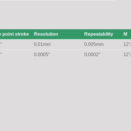
 point stroke
Resolution
Repeatability
M
″
0.01mm
0.005mm
12
″
0.0005″
0.0002″
12