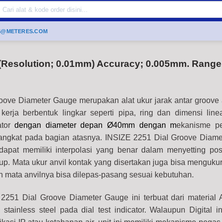
Search
or:
S@METERES.COM
 (Resolution; 0.01mm) Accuracy; 0.005mm. Rang
oove Diameter Gauge merupakan alat ukur jarak antar groove 
kerja berbentuk lingkar seperti pipa, ring dan dimensi linea
ator
dengan diameter depan Ø40mm dengan m
ekanisme p
 angkat pada bagian atasnya. INSIZE 2251 Dial Groove Diam
pat memiliki interpolasi yang benar dalam menyetting pos
krup. Mata ukur anvil kontak yang disertakan juga bisa mengukur
an mata anvilnya bisa dilepas-pasang sesuai kebutuhan.
251 Dial Groove Diameter Gauge ini terbuat dari material A
stainless steel pada dial test indicator. Walaupun Digital in