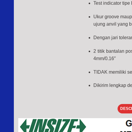
Test indicator tipe
Ukur groove maupun
ujung anvil yang 
Dengan jari toleran
2 titik bantalan p
4mm/0.16″
TIDAK memiliki ser
Dikirim lengkap d
DESC