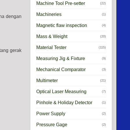
Machine Tool Pre-setter
(22)
Machineries
(1)
tina dengan
Magnetic flaw inspection
(4)
Mass & Weight
(20)
Material Tester
(115)
ntang gerak
Measuring Jig & Fixture
(9)
Mechanical Comparator
(3)
Multimeter
(21)
Optical Laser Measuring
(7)
Pinhole & Holiday Detector
(1)
Power Supply
(2)
Pressure Gage
(2)