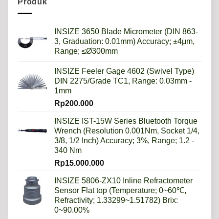
Produk
Lebih
Baik
Daripada
Imperial?
INSIZE 3650 Blade Micrometer (DIN 863-
3, Graduation: 0.01mm) Accuracy; ±4μm,
Range; ≤Ø300mm
INSIZE Feeler Gage 4602 (Swivel Type)
DIN 2275/Grade TC1, Range: 0.03mm -
1mm
Rp
200.000
INSIZE IST-15W Series Bluetooth Torque
Wrench (Resolution 0.001Nm, Socket 1/4,
3/8, 1/2 Inch) Accuracy; 3%, Range; 1.2 -
340 Nm
Rp
15.000.000
INSIZE 5806-ZX10 Inline Refractometer
Sensor Flat top (Temperature; 0~60℃,
Refractivity; 1.33299~1.51782) Brix:
0~90.00%