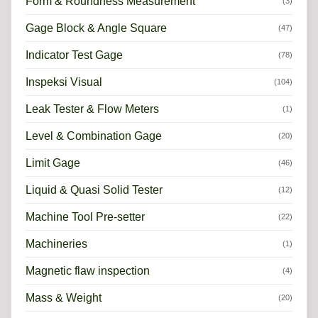
Form & Roundness Measurement
(3)
Gage Block & Angle Square
(47)
Indicator Test Gage
(78)
Inspeksi Visual
(104)
Leak Tester & Flow Meters
(1)
Level & Combination Gage
(20)
Limit Gage
(46)
Liquid & Quasi Solid Tester
(12)
Machine Tool Pre-setter
(22)
Machineries
(1)
Magnetic flaw inspection
(4)
Mass & Weight
(20)