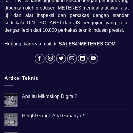
METERES harus digunakan sesuai dengan petunjuk yang
diberikan oleh produsen. METERES menjual alat ukur, alat
uji dan alat inspeksi dan perkakas dengan standar
sertifikasi DIN, ISO, ANSI dan JIS pengujian yang ketat
dengan lebih dari 10.000 perkakas teknik industri presisi.
Hubungi kami via mail di:
SALES@METERES.COM
Artikel Teknis
Apa itu Mikroskop Digital?
16
Sep
No
Comments
on
Apa
Height Gauge Apa Gunanya?
17
itu
Mikroskop
Aug
No
Digital?
Comments
on