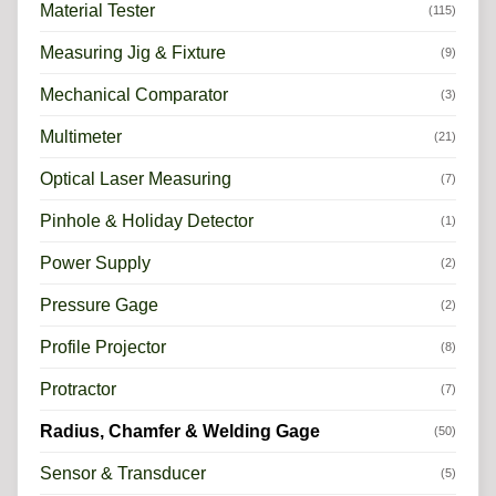
Material Tester
(115)
Measuring Jig & Fixture
(9)
Mechanical Comparator
(3)
Multimeter
(21)
Optical Laser Measuring
(7)
Pinhole & Holiday Detector
(1)
Power Supply
(2)
Pressure Gage
(2)
Profile Projector
(8)
Protractor
(7)
Radius, Chamfer & Welding Gage
(50)
Sensor & Transducer
(5)