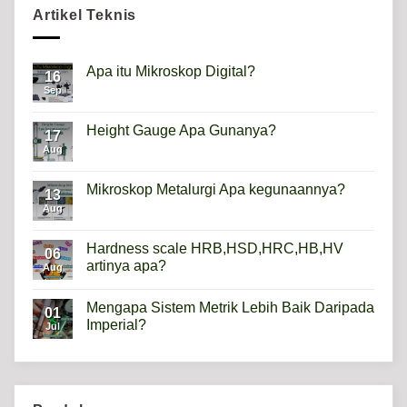
Artikel Teknis
Apa itu Mikroskop Digital?
16
Sep
No
Comments
on
Apa
Height Gauge Apa Gunanya?
17
itu
Mikroskop
Aug
No
Digital?
Comments
on
Height
Mikroskop Metalurgi Apa kegunaannya?
13
Gauge
Apa
Aug
No
Gunanya?
Comments
on
Mikroskop
Hardness scale HRB,HSD,HRC,HB,HV
06
Metalurgi
artinya apa?
Apa
Aug
kegunaannya?
No
Comments
Mengapa Sistem Metrik Lebih Baik Daripada
on
01
Hardness
Imperial?
Jul
scale
HRB,HSD,HRC,HB,HV
No
artinya
Comments
apa?
on
Mengapa
Sistem
Metrik