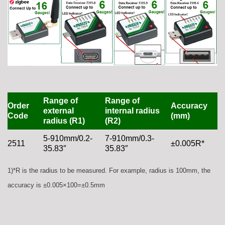
Range of
Range of
Order
Accuracy
external
internal radius
Code
(mm)
radius (R1)
(R2)
5-910mm/0.2-
7-910mm/0.3-
2511
±0.005R*
35.83″
35.83″
1)*R is the radius to be measured. For example, radius is 100mm, the
accuracy is ±0.005×100=±0.5mm