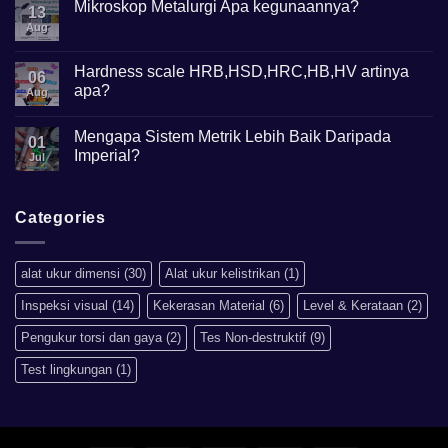
Height
Mikroskop Metalurgi Apa kegunaannya?
13
Gauge
Apa
Aug
No
Gunanya?
Comments
on
Mikroskop
Hardness scale HRB,HSD,HRC,HB,HV artinya
06
Metalurgi
apa?
Apa
Aug
kegunaannya?
No
Comments
Mengapa Sistem Metrik Lebih Baik Daripada
on
01
Hardness
Imperial?
Jul
scale
HRB,HSD,HRC,HB,HV
No
artinya
Comments
apa?
on
Mengapa
Categories
Sistem
Metrik
Lebih
Baik
alat ukur dimensi
(30)
Alat ukur kelistrikan
(1)
Daripada
Imperial?
Inspeksi visual
(14)
Kekerasan Material
(6)
Level & Kerataan
(2)
Pengukur torsi dan gaya
(2)
Tes Non-destruktif
(9)
Test lingkungan
(1)