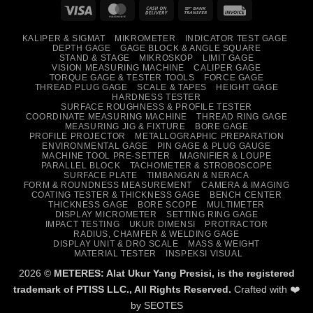
Visa
MasterCard
Cash
Bank
Invoice
On
Transfer
KALIPER & SIGMAT
MIKROMETER
INDICATOR TEST GAGE
Delivery
DEPTH GAGE
GAGE BLOCK & ANGLE SQUARE
STAND & STAGE
MIKROSKOP
LIMIT GAGE
VISION MEASURING MACHINE
CALIPER GAGE
TORQUE GAGE & TESTER TOOLS
FORCE GAGE
THREAD PLUG GAGE
SCALE & TAPES
HEIGHT GAGE
HARDNESS TESTER
SURFACE ROUGHNESS & PROFILE TESTER
COORDINATE MEASURING MACHINE
THREAD RING GAGE
MEASURING JIG & FIXTURE
BORE GAGE
PROFILE PROJECTOR
METALLOGRAPHIC PREPARATION
ENVIRONMENTAL GAGE
PIN GAGE & PLUG GAUGE
MACHINE TOOL PRE-SETTER
MAGNIFIER & LOUPE
PARALLEL BLOCK
TACHOMETER & STROBOSCOPE
SURFACE PLATE
TIMBANGAN & NERACA
FORM & ROUNDNESS MEASUREMENT
CAMERA & IMAGING
COATING TESTER & THICKNESS GAGE
BENCH CENTER
THICKNESS GAGE
BORE SCOPE
MULTIMETER
DISPLAY MICROMETER
SETTING RING GAGE
IMPACT TESTING
UKUR DIMENSI
PROTRACTOR
RADIUS, CHAMFER & WELDING GAGE
DISPLAY UNIT & DRO SCALE
MASS & WEIGHT
MATERIAL TESTER
INSPEKSI VISUAL
2026 ©
METERES: Alat Ukur Yang Presisi, is the registered
trademark of PTISS LLC., All Rights Reserved.
Crafted with ❤️
by
SEOTES