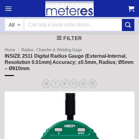
Skip
to
content
Search
for:
FILTER
Home
/
Radius, Chamfer & Welding Gage
INSIZE 2511 Digital Radius Gauge (External-Internal,
Resolution 0.01mm) Accuracy; ±0.5mm, Radius; Ø5mm
– Ø910mm