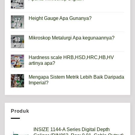
16
Sep
No
Comments
on
Apa
Height Gauge Apa Gunanya?
17
itu
Mikroskop
Aug
No
Digital?
Comments
on
Height
Mikroskop Metalurgi Apa kegunaannya?
13
Gauge
Apa
Aug
No
Gunanya?
Comments
on
Mikroskop
Hardness scale HRB,HSD,HRC,HB,HV
06
Metalurgi
artinya apa?
Apa
Aug
kegunaannya?
No
Comments
Mengapa Sistem Metrik Lebih Baik Daripada
on
01
Hardness
Imperial?
Jul
scale
HRB,HSD,HRC,HB,HV
No
artinya
Comments
apa?
on
Mengapa
Sistem
Metrik
Produk
Lebih
Baik
Daripada
Imperial?
INSIZE 1144-A Series Digital Depth