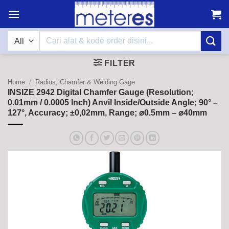
Skip
to
content
Search
for:
FILTER
Home
/
Radius, Chamfer & Welding Gage
INSIZE 2942 Digital Chamfer Gauge (Resolution;
0.01mm / 0.0005 Inch) Anvil Inside/Outside Angle; 90° –
127°, Accuracy; ±0,02mm, Range; ⌀0.5mm – ⌀40mm