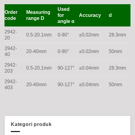
Used
Order
Measuring
for
Accuracy
d
code
range D
angle α
2942-
0.5-20.1mm
0-90°
±0.02mm
28.3mm
20
2942-
20-40mm
0-90°
±0.02mm
50mm
40
2942-
0.5-20.1mm
90-127°
±0.04mm
28.3mm
203
2942-
20-40mm
90-127°
±0.04mm
50mm
403
Kategori produk