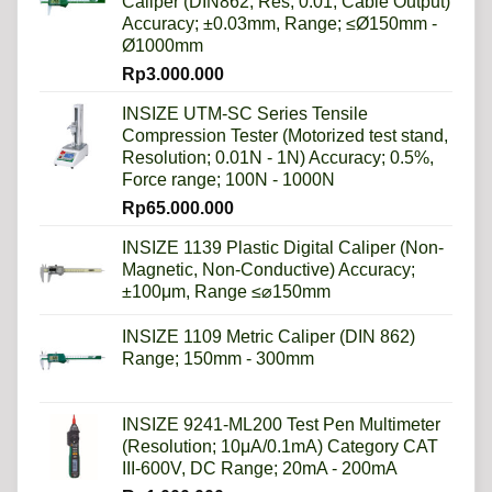
Caliper (DIN862, Res; 0.01, Cable Output)
Accuracy; ±0.03mm, Range; ≤Ø150mm -
Ø1000mm
Rp
3.000.000
INSIZE UTM-SC Series Tensile
Compression Tester (Motorized test stand,
Resolution; 0.01N - 1N) Accuracy; 0.5%,
Force range; 100N - 1000N
Rp
65.000.000
INSIZE 1139 Plastic Digital Caliper (Non-
Magnetic, Non-Conductive) Accuracy;
±100μm, Range ≤⌀150mm
INSIZE 1109 Metric Caliper (DIN 862)
Range; 150mm - 300mm
INSIZE 9241-ML200 Test Pen Multimeter
(Resolution; 10μA/0.1mA) Category CAT
III-600V, DC Range; 20mA - 200mA