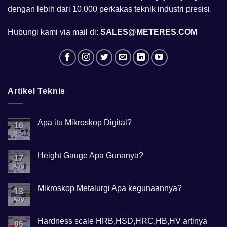
dengan lebih dari 10.000 perkakas teknik industri presisi.
Hubungi kami via mail di:
SALES@METERES.COM
Artikel Teknis
Apa itu Mikroskop Digital?
16
Sep
No
Comments
on
Apa
Height Gauge Apa Gunanya?
17
itu
Mikroskop
Aug
No
Digital?
Comments
on
Height
Mikroskop Metalurgi Apa kegunaannya?
13
Gauge
Apa
Aug
No
Gunanya?
Comments
on
Mikroskop
Hardness scale HRB,HSD,HRC,HB,HV artinya
06
Metalurgi