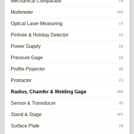
Mechanical Comparator
(3)
Multimeter
(21)
Optical Laser Measuring
(7)
Pinhole & Holiday Detector
(1)
Power Supply
(2)
Pressure Gage
(2)
Profile Projector
(8)
Protractor
(7)
Radius, Chamfer & Welding Gage
(50)
Sensor & Transducer
(5)
Stand & Stage
(87)
Surface Plate
(3)