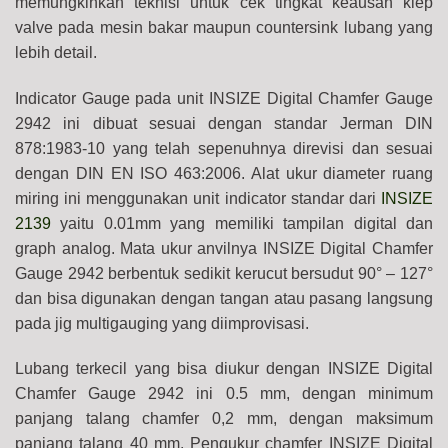
memungkinkan teknisi untuk cek tingkat keausan klep
valve pada mesin bakar maupun countersink lubang yang
lebih detail.
Indicator
Gauge pada unit INSIZE Digital Chamfer Gauge
2942 ini dibuat sesuai dengan standar Jerman DIN
878:1983-10 yang telah sepenuhnya direvisi dan sesuai
dengan DIN EN ISO 463:2006.
Alat ukur diameter ruang
miring ini menggunakan unit indicator standar dari
INSIZE
2139
yaitu 0.01mm yang memiliki tampilan digital dan
graph analog. Mata ukur anvilnya INSIZE Digital Chamfer
Gauge 2942 berbentuk sedikit kerucut bersudut 90° – 127°
dan bisa digunakan dengan tangan atau pasang langsung
pada jig multigauging yang diimprovisasi.
Lubang terkecil yang bisa diukur dengan INSIZE Digital
Chamfer Gauge 2942 ini 0.5 mm, dengan minimum
panjang talang chamfer 0,2 mm, dengan maksimum
panjang talang 40 mm.
Pengukur chamfer INSIZE Digital