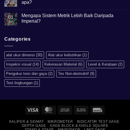
apa?
Apa
Aug
kegunaannya?
No
Comments
Mengapa Sistem Metrik Lebih Baik Daripada
on
01
Hardness
Imperial?
Jul
scale
HRB,HSD,HRC,HB,HV
No
artinya
Comments
apa?
on
Mengapa
Categories
Sistem
Metrik
Lebih
Baik
alat ukur dimensi
(30)
Alat ukur kelistrikan
(1)
Daripada
Imperial?
Inspeksi visual
(14)
Kekerasan Material
(6)
Level & Kerataan
(2)
Pengukur torsi dan gaya
(2)
Tes Non-destruktif
(9)
Test lingkungan
(1)
Visa
MasterCard
Cash
Bank
Invoice
On
Transfer
KALIPER & SIGMAT
MIKROMETER
INDICATOR TEST GAGE
Delivery
DEPTH GAGE
GAGE BLOCK & ANGLE SQUARE
STAND & STAGE
MIKROSKOP
LIMIT GAGE