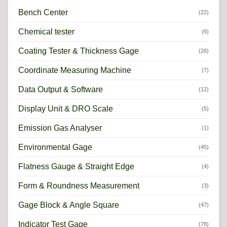
Bench Center
(22)
Chemical tester
(6)
Coating Tester & Thickness Gage
(26)
Coordinate Measuring Machine
(7)
Data Output & Software
(12)
Display Unit & DRO Scale
(5)
Emission Gas Analyser
(1)
Environmental Gage
(45)
Flatness Gauge & Straight Edge
(4)
Form & Roundness Measurement
(3)
Gage Block & Angle Square
(47)
Indicator Test Gage
(78)