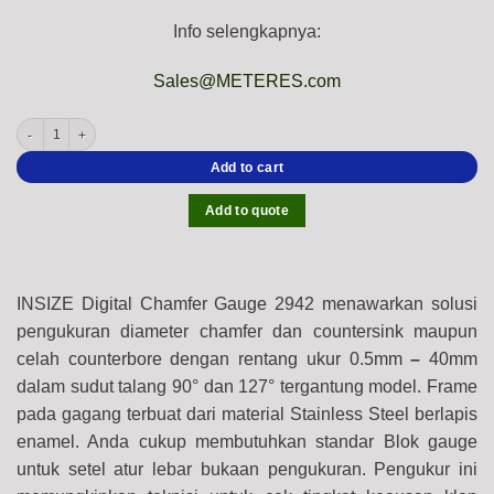
Info selengkapnya:
Sales@METERES.com
INSIZE 2942 Digital Chamfer Gauge (Resolution; 0.01mm / 0.0005 Inch) Anvil Insi
Add to cart
Add to quote
INSIZE Digital Chamfer Gauge 2942 menawarkan solusi
pengukuran diameter chamfer dan countersink maupun
celah counterbore dengan rentang ukur 0.5mm
–
40mm
dalam sudut talang 90° dan 127° tergantung model. Frame
pada gagang terbuat dari material Stainless Steel berlapis
enamel. Anda cukup membutuhkan standar Blok gauge
untuk setel atur lebar bukaan pengukuran. Pengukur ini