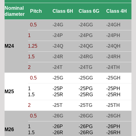
Nominal
Pitch
Class 6H
Class 6G
Class 4H
diameter
0.5
-24G
-24GG
-24GH
1
-24P
-24PG
-24PH
M24
1.25
-24Q
-24QG
-24QH
1.5
-24R
-24RG
-24RH
2
-24T
-24TG
-24TH
0.5
-25G
-25GG
-25GH
1
-25P
-25PG
-25PH
M25
1.5
-25R
-25RG
-25RH
2
-25T
-25TG
-25TH
0.5
-26G
-26GG
-26GH
1
-26P
-26PG
-26PH
M26
1.5
-26R
-26RG
-26RH