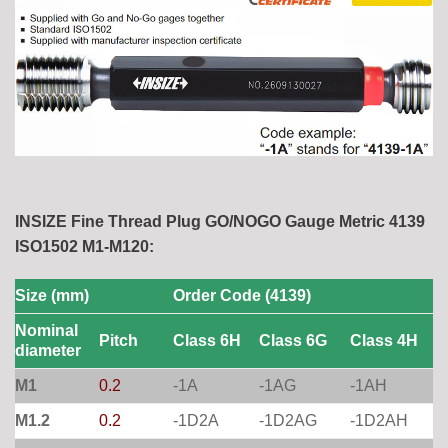
INSIZE Fine Thread Plug GO/NOGO Gauge Metric 4139
ISO1502 M1-M120:
Size (mm)
Order Code (4139)
Nominal
Pitch
Class 6H
Class 6G
Class 4H
diameter
M1
0.2
-1A
-1AG
-1AH
M1.2
0.2
-1D2A
-1D2AG
-1D2AH