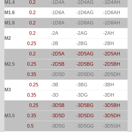
M1.4
0.2
-1D4A
-1D4AG
-1D4AH
M1.6
0.2
-1D6A
-1D6AG
-1D6AH
M1.8
0.2
-1D8A
-1D8AG
-1D8AH
0.2
-2A
-2AG
-2AH
M2
0.25
-2B
-2BG
-2BH
0.2
-2D5A
-2D5AG
-2D5AH
M2.5
0.25
-2D5B
-2D5BG
-2D5BH
0.35
-2D5D
-2D5DG
-2D5DH
0.25
-3B
-3BG
-3BH
M3
0.35
-3D
-3DG
-3DH
0.25
-3D5B
-3D5BG
-3D5BH
M3.5
0.35
-3D5D
-3D5DG
-3D5DH
0.5
-3D5G
-3D5GG
-3D5GH