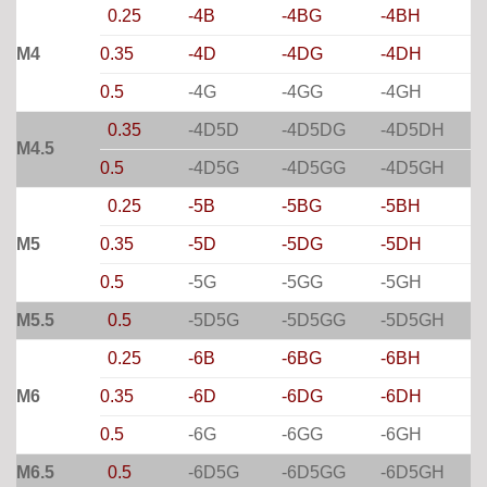
0.25
-4B
-4BG
-4BH
M4
0.35
-4D
-4DG
-4DH
0.5
-4G
-4GG
-4GH
0.35
-4D5D
-4D5DG
-4D5DH
M4.5
0.5
-4D5G
-4D5GG
-4D5GH
0.25
-5B
-5BG
-5BH
M5
0.35
-5D
-5DG
-5DH
0.5
-5G
-5GG
-5GH
M5.5
0.5
-5D5G
-5D5GG
-5D5GH
0.25
-6B
-6BG
-6BH
M6
0.35
-6D
-6DG
-6DH
0.5
-6G
-6GG
-6GH
M6.5
0.5
-6D5G
-6D5GG
-6D5GH