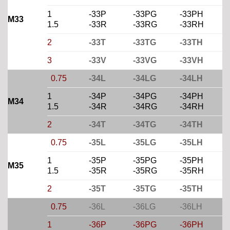
1
-33P
-33PG
-33PH
M33
1.5
-33R
-33RG
-33RH
2
-33T
-33TG
-33TH
3
-33V
-33VG
-33VH
0.75
-34L
-34LG
-34LH
1
-34P
-34PG
-34PH
M34
1.5
-34R
-34RG
-34RH
2
-34T
-34TG
-34TH
0.75
-35L
-35LG
-35LH
1
-35P
-35PG
-35PH
M35
1.5
-35R
-35RG
-35RH
2
-35T
-35TG
-35TH
0.75
-36L
-36LG
-36LH
1
-36P
-36PG
-36PH