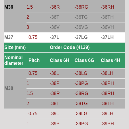
M36
1.5
-36R
-36RG
-36RH
2
-36T
-36TG
-36TH
3
-36V
-36VG
-36VH
M37
0.75
-37L
-37LG
-37LH
Size (mm)
Order Code (4139)
Nominal
Pitch
Class 6H
Class 6G
Class 4H
diameter
0.75
-38L
-38LG
-38LH
1
-38P
-38PG
-38PH
M38
1.5
-38R
-38RG
-38RH
2
-38T
-38TG
-38TH
0.75
-39L
-39LG
-39LH
1
-39P
-39PG
-39PH