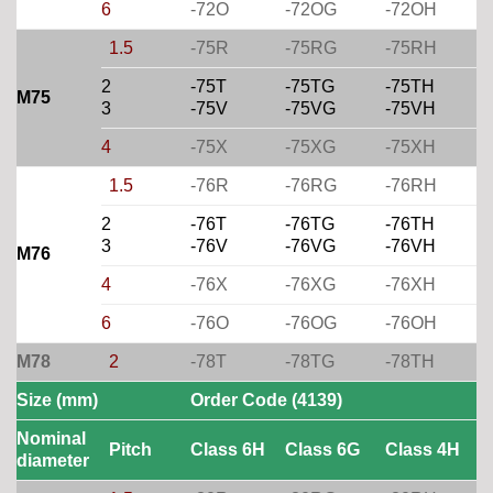
6
-72O
-72OG
-72OH
1.5
-75R
-75RG
-75RH
2
-75T
-75TG
-75TH
M75
3
-75V
-75VG
-75VH
4
-75X
-75XG
-75XH
1.5
-76R
-76RG
-76RH
2
-76T
-76TG
-76TH
3
-76V
-76VG
-76VH
M76
4
-76X
-76XG
-76XH
6
-76O
-76OG
-76OH
M78
2
-78T
-78TG
-78TH
Size (mm)
Order Code (4139)
Nominal
Pitch
Class 6H
Class 6G
Class 4H
diameter