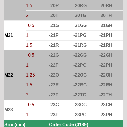
1.5
-20R
-20RG
-20RH
2
-20T
-20TG
-20TH
0.5
-21G
-21GG
-21GH
M21
1
-21P
-21PG
-21PH
1.5
-21R
-21RG
-21RH
0.5
-22G
-22GG
-22GH
1
-22P
-22PG
-22PH
M22
1.25
-22Q
-22QG
-22QH
1.5
-22R
-22RG
-22RH
2
-22T
-22TG
-22TH
0.5
-23G
-23GG
-23GH
M23
1
-23P
-23PG
-23PH
Size (mm)
Order Code (4139)