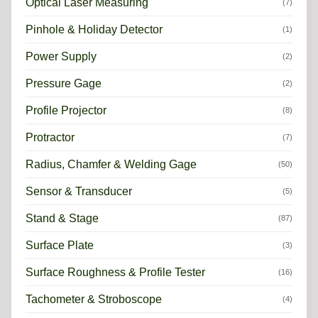
Optical Laser Measuring
(7)
Pinhole & Holiday Detector
(1)
Power Supply
(2)
Pressure Gage
(2)
Profile Projector
(8)
Protractor
(7)
Radius, Chamfer & Welding Gage
(50)
Sensor & Transducer
(5)
Stand & Stage
(87)
Surface Plate
(3)
Surface Roughness & Profile Tester
(16)
Tachometer & Stroboscope
(4)