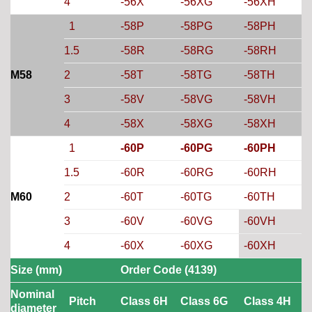
4
-56X
-56XG
-56XH
1
-58P
-58PG
-58PH
1.5
-58R
-58RG
-58RH
M58
2
-58T
-58TG
-58TH
3
-58V
-58VG
-58VH
4
-58X
-58XG
-58XH
1
-60P
-60PG
-60PH
1.5
-60R
-60RG
-60RH
M60
2
-60T
-60TG
-60TH
3
-60V
-60VG
-60VH
4
-60X
-60XG
-60XH
Size (mm)
Order Code (4139)
Nominal
Pitch
Class 6H
Class 6G
Class 4H
diameter