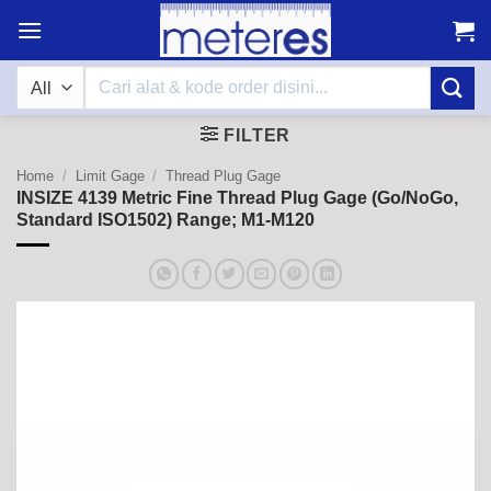
Skip
to
content
Search
for:
FILTER
Home
/
Limit Gage
/
Thread Plug Gage
INSIZE 4139 Metric Fine Thread Plug Gage (Go/NoGo,
Standard ISO1502) Range; M1-M120