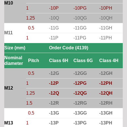
M10
1
-10P
-10PG
-10PH
1.25
-10Q
-10QG
-10QH
0.5
-11G
-11GG
-11GH
M11
1
-11P
-11PG
-11PH
Size (mm)
Order Code (4139)
Nominal
Pitch
Class 6H
Class 6G
Class 4H
diameter
0.5
-12G
-12GG
-12GH
1
-12P
-12PG
-12PH
M12
1.25
-12Q
-12QG
-12QH
1.5
-12R
-12RG
-12RH
0.5
-13G
-13GG
-13GH
M13
1
-13P
-13PG
-13PH