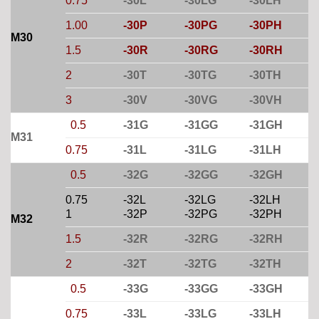
0.75
-30L
-30LG
-30LH
1.00
-30P
-30PG
-30PH
M30
1.5
-30R
-30RG
-30RH
2
-30T
-30TG
-30TH
3
-30V
-30VG
-30VH
0.5
-31G
-31GG
-31GH
M31
0.75
-31L
-31LG
-31LH
0.5
-32G
-32GG
-32GH
0.75
-32L
-32LG
-32LH
1
-32P
-32PG
-32PH
M32
1.5
-32R
-32RG
-32RH
2
-32T
-32TG
-32TH
0.5
-33G
-33GG
-33GH
0.75
-33L
-33LG
-33LH