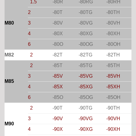
1.5
-80R
-80RG
-80RH
2
-80T
-80TG
-80TH
M80
3
-80V
-80VG
-80VH
4
-80X
-80XG
-80XH
6
-80O
-80OG
-80OH
M82
2
-82T
-82TG
-82TH
2
-85T
-85TG
-85TH
3
-85V
-85VG
-85VH
M85
4
-85X
-85XG
-85XH
6
-85O
-85OG
-85OH
2
-90T
-90TG
-90TH
3
-90V
-90VG
-90VH
M90
4
-90X
-90XG
-90XH