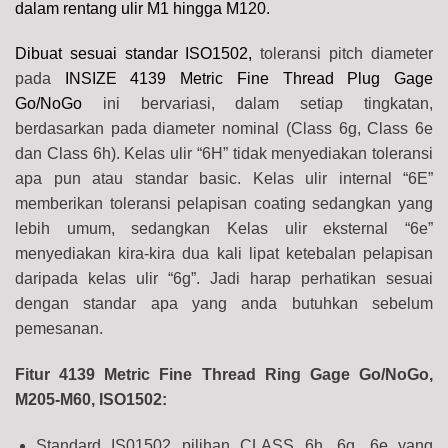
dalam rentang ulir M1 hingga M120.
Dibuat sesuai standar ISO1502,
toleransi pitch diameter
pada
INSIZE 4139 Metric Fine Thread Plug Gage
Go/NoGo
ini bervariasi, dalam setiap tingkatan,
berdasarkan pada diameter nominal (Class 6g, Class 6e
dan Class 6h). Kelas ulir “6H” tidak menyediakan toleransi
apa pun atau standar basic. Kelas ulir internal “6E”
memberikan toleransi pelapisan coating sedangkan yang
lebih umum, sedangkan Kelas ulir eksternal “6e”
menyediakan kira-kira dua kali lipat ketebalan pelapisan
daripada kelas ulir “6g”. Jadi harap perhatikan sesuai
dengan standar apa yang anda butuhkan sebelum
pemesanan.
Fitur 4139 Metric Fine Thread Ring Gage Go/NoGo,
M205-M60, ISO1502
:
Standard IS01502 pilihan CLASS 6h, 6g, 6e yang