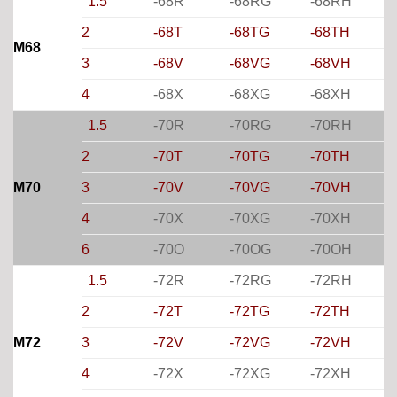
1.5
-68R
-68RG
-68RH
2
-68T
-68TG
-68TH
M68
3
-68V
-68VG
-68VH
4
-68X
-68XG
-68XH
1.5
-70R
-70RG
-70RH
2
-70T
-70TG
-70TH
M70
3
-70V
-70VG
-70VH
4
-70X
-70XG
-70XH
6
-70O
-70OG
-70OH
1.5
-72R
-72RG
-72RH
2
-72T
-72TG
-72TH
M72
3
-72V
-72VG
-72VH
4
-72X
-72XG
-72XH