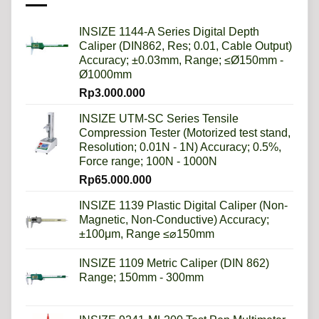
Daripada
Imperial?
INSIZE 1144-A Series Digital Depth
Caliper (DIN862, Res; 0.01, Cable Output)
Accuracy; ±0.03mm, Range; ≤Ø150mm -
Ø1000mm
Rp
3.000.000
INSIZE UTM-SC Series Tensile
Compression Tester (Motorized test stand,
Resolution; 0.01N - 1N) Accuracy; 0.5%,
Force range; 100N - 1000N
Rp
65.000.000
INSIZE 1139 Plastic Digital Caliper (Non-
Magnetic, Non-Conductive) Accuracy;
±100μm, Range ≤⌀150mm
INSIZE 1109 Metric Caliper (DIN 862)
Range; 150mm - 300mm