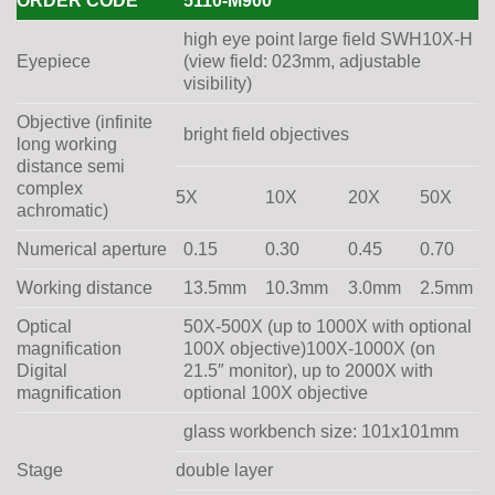
ORDER CODE
5110-M900
high eye point large field SWH10X-H
Eyepiece
(view field: 023mm, adjustable
visibility)
Objective (infinite
bright field objectives
long working
distance semi
complex
5X
10X
20X
50X
achromatic)
Numerical aperture
0.15
0.30
0.45
0.70
Working distance
13.5mm
10.3mm
3.0mm
2.5mm
Optical
50X-500X (up to 1000X with optional
magnification
100X objective)100X-1000X (on
Digital
21.5″ monitor), up to 2000X with
magnification
optional 100X objective
glass workbench size: 101x101mm
Stage
double layer