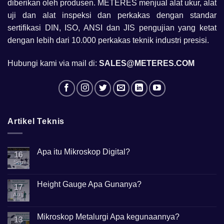
diberikan oleh produsen. METERES menjual alat ukur, alat
uji dan alat inspeksi dan perkakas dengan standar
sertifikasi DIN, ISO, ANSI dan JIS pengujian yang ketat
dengan lebih dari 10.000 perkakas teknik industri presisi.
Hubungi kami via mail di:
SALES@METERES.COM
Artikel Teknis
Apa itu Mikroskop Digital?
16
Sep
No
Comments
on
Apa
Height Gauge Apa Gunanya?
17
itu
Mikroskop
Aug
No
Digital?
Comments
on
Height
Mikroskop Metalurgi Apa kegunaannya?
13
Gauge