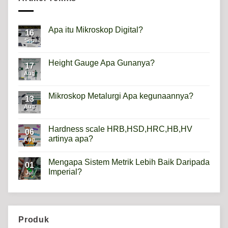
Apa itu Mikroskop Digital?
16
Sep
No
Comments
on
Apa
Height Gauge Apa Gunanya?
17
itu
Mikroskop
Aug
No
Digital?
Comments
on
Height
Mikroskop Metalurgi Apa kegunaannya?
13
Gauge
Apa
Aug
No
Gunanya?
Comments
on
Mikroskop
Hardness scale HRB,HSD,HRC,HB,HV
06
Metalurgi
artinya apa?
Apa
Aug
kegunaannya?
No
Comments
Mengapa Sistem Metrik Lebih Baik Daripada
on
01
Hardness
Imperial?
Jul
scale
HRB,HSD,HRC,HB,HV
No
artinya
Comments
apa?
on
Mengapa
Sistem
Metrik
Produk
Lebih
Baik