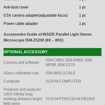
Anti-dust cover
1 pc
0.5X camera adapter(adjustable focus)
1 pc
Power cable adapter
1 pc
Accessories
Guide of INSIZE Parallel Light Stereo
Microscope ISM-ZS200 (8X – 80X):
OPTIONAL ACCESSORY
ISM-CM63, ISM-KM60, ISM-
Camera and software
MP8B, ISM-ZS70
Glass calibration rule
ISM-MAS-SCALE
Computer
5110-M-COMPUTER
Polarizer and analyzer
100X infinite long
working distance bright
5110-M-POA5110-M-OB100X
field semi-