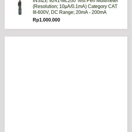
INSIZE 9241-ML200 Test Pen Multimeter
(Resolution; 10μA/0.1mA) Category CAT
III-600V, DC Range; 20mA - 200mA
Rp
1.000.000