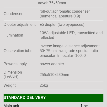
travel: 75x50mm
roll-out achromatic condenser
Condenser
(numerical aperture 0.9)
Diopter adjustment
±5 diopter (two eyepieces)
10W adjustable LED, transmitted and
Illumination
reflected
inverse image, distance adjustment:
Observation tube
50~75mm, two grade spectral ratio
binocular: trinocular=100: 0
Power supply
power adapter
Dimension
255x510x530mm
(LxWxH)
Weight
25kg
STANDARD DELIVERY
Main unit
1 pc