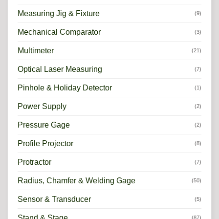
Measuring Jig & Fixture
(9)
Mechanical Comparator
(3)
Multimeter
(21)
Optical Laser Measuring
(7)
Pinhole & Holiday Detector
(1)
Power Supply
(2)
Pressure Gage
(2)
Profile Projector
(8)
Protractor
(7)
Radius, Chamfer & Welding Gage
(50)
Sensor & Transducer
(5)
Stand & Stage
(87)