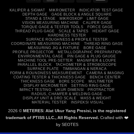
On
Transfer
KALIPER & SIGMAT
MIKROMETER
INDICATOR TEST GAGE
Delivery
DEPTH GAGE
GAGE BLOCK & ANGLE SQUARE
STAND & STAGE
MIKROSKOP
LIMIT GAGE
VISION MEASURING MACHINE
CALIPER GAGE
TORQUE GAGE & TESTER TOOLS
FORCE GAGE
THREAD PLUG GAGE
SCALE & TAPES
HEIGHT GAGE
HARDNESS TESTER
SURFACE ROUGHNESS & PROFILE TESTER
COORDINATE MEASURING MACHINE
THREAD RING GAGE
MEASURING JIG & FIXTURE
BORE GAGE
PROFILE PROJECTOR
METALLOGRAPHIC PREPARATION
ENVIRONMENTAL GAGE
PIN GAGE & PLUG GAUGE
MACHINE TOOL PRE-SETTER
MAGNIFIER & LOUPE
PARALLEL BLOCK
TACHOMETER & STROBOSCOPE
SURFACE PLATE
TIMBANGAN & NERACA
FORM & ROUNDNESS MEASUREMENT
CAMERA & IMAGING
COATING TESTER & THICKNESS GAGE
BENCH CENTER
THICKNESS GAGE
BORE SCOPE
MULTIMETER
DISPLAY MICROMETER
SETTING RING GAGE
IMPACT TESTING
UKUR DIMENSI
PROTRACTOR
RADIUS, CHAMFER & WELDING GAGE
DISPLAY UNIT & DRO SCALE
MASS & WEIGHT
MATERIAL TESTER
INSPEKSI VISUAL
2026 ©
METERES: Alat Ukur Yang Presisi, is the registered
trademark of PTISS LLC., All Rights Reserved.
Crafted with ❤️
by
SEOTES