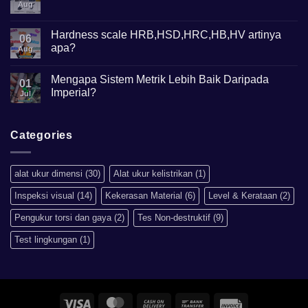
Apa
Aug
No
Gunanya?
Comments
on
Mikroskop
Hardness scale HRB,HSD,HRC,HB,HV artinya
06
Metalurgi
apa?
Apa
Aug
kegunaannya?
No
Comments
Mengapa Sistem Metrik Lebih Baik Daripada
on
01
Hardness
Imperial?
Jul
scale
HRB,HSD,HRC,HB,HV
No
artinya
Comments
apa?
on
Mengapa
Categories
Sistem
Metrik
Lebih
Baik
alat ukur dimensi
(30)
Alat ukur kelistrikan
(1)
Daripada
Imperial?
Inspeksi visual
(14)
Kekerasan Material
(6)
Level & Kerataan
(2)
Pengukur torsi dan gaya
(2)
Tes Non-destruktif
(9)
Test lingkungan
(1)
Visa
MasterCard
Cash
Bank
Invoice