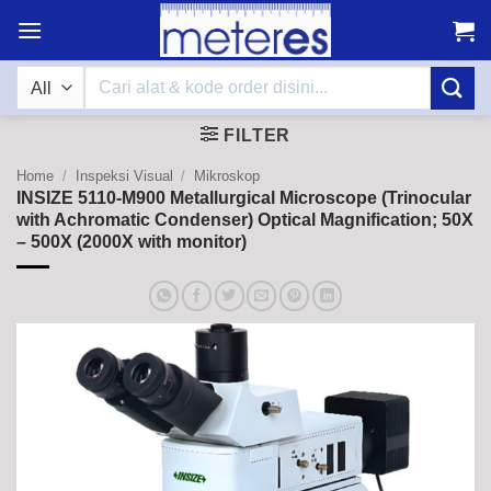
Skip
to
content
Search
for:
FILTER
Home
/
Inspeksi Visual
/
Mikroskop
INSIZE 5110-M900 Metallurgical Microscope (Trinocular
with Achromatic Condenser) Optical Magnification; 50X
– 500X (2000X with monitor)