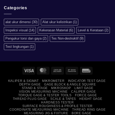
artinya
Comments
apa?
on
Mengapa
Categories
Sistem
Metrik
Lebih
Baik
alat ukur dimensi
(30)
Alat ukur kelistrikan
(1)
Daripada
Imperial?
Inspeksi visual
(14)
Kekerasan Material
(6)
Level & Kerataan
(2)
Pengukur torsi dan gaya
(2)
Tes Non-destruktif
(9)
Test lingkungan
(1)
Visa
MasterCard
Cash
Bank
Invoice
On
Transfer
KALIPER & SIGMAT
MIKROMETER
INDICATOR TEST GAGE
Delivery
DEPTH GAGE
GAGE BLOCK & ANGLE SQUARE
STAND & STAGE
MIKROSKOP
LIMIT GAGE
VISION MEASURING MACHINE
CALIPER GAGE
TORQUE GAGE & TESTER TOOLS
FORCE GAGE
THREAD PLUG GAGE
SCALE & TAPES
HEIGHT GAGE
HARDNESS TESTER
SURFACE ROUGHNESS & PROFILE TESTER
COORDINATE MEASURING MACHINE
THREAD RING GAGE
MEASURING JIG & FIXTURE
BORE GAGE