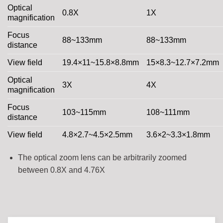
Optical
0.8X
1X
magnification
Focus
88~133mm
88~133mm
distance
View field
19.4×11~15.8×8.8mm
15×8.3~12.7×7.2mm
Optical
3X
4X
magnification
Focus
103~115mm
108~111mm
distance
View field
4.8×2.7~4.5×2.5mm
3.6×2~3.3×1.8mm
The optical zoom lens can be arbitrarily zoomed
between 0.8X and 4.76X