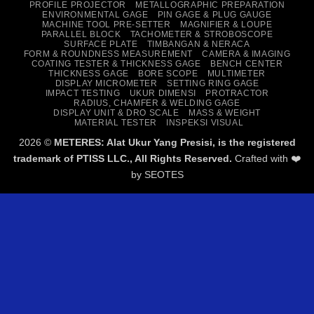
PROFILE PROJECTOR
METALLOGRAPHIC PREPARATION
ENVIRONMENTAL GAGE
PIN GAGE & PLUG GAUGE
MACHINE TOOL PRE-SETTER
MAGNIFIER & LOUPE
PARALLEL BLOCK
TACHOMETER & STROBOSCOPE
SURFACE PLATE
TIMBANGAN & NERACA
FORM & ROUNDNESS MEASUREMENT
CAMERA & IMAGING
COATING TESTER & THICKNESS GAGE
BENCH CENTER
THICKNESS GAGE
BORE SCOPE
MULTIMETER
DISPLAY MICROMETER
SETTING RING GAGE
IMPACT TESTING
UKUR DIMENSI
PROTRACTOR
RADIUS, CHAMFER & WELDING GAGE
DISPLAY UNIT & DRO SCALE
MASS & WEIGHT
MATERIAL TESTER
INSPEKSI VISUAL
2026 ©
METERES: Alat Ukur Yang Presisi, is the registered
trademark of PTISS LLC., All Rights Reserved.
Crafted with ❤️
by
SEOTES