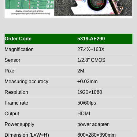
Order Code
5319-AF290
Magnification
27.4X~163X
Sensor
1/2.8” CMOS
Pixel
2M
Measuring accuracy
±0.02mm
Resolution
1920×1080
Frame rate
50/60fps
Output
HDMI
Power supply
power adapter
Dimension (L×W×H)
600×280×390mm