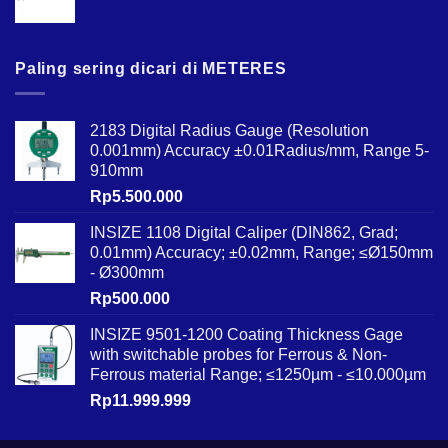
Paling sering dicari di METERES
2183 Digital Radius Gauge (Resolution
0.001mm) Accuracy ±0.01Radius/mm, Range 5-
910mm
Rp
5.500.000
INSIZE 1108 Digital Caliper (DIN862, Grad;
0.01mm) Accuracy; ±0.02mm, Range; ≤Ø150mm
- Ø300mm
Rp
500.000
INSIZE 9501-1200 Coating Thickness Gage
with switchable probes for Ferrous & Non-
Ferrous material Range; ≤1250µm - ≤10.000µm
Rp
11.999.999