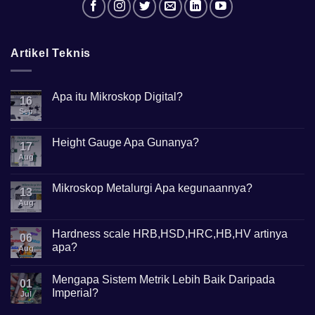
Artikel Teknis
Apa itu Mikroskop Digital?
16
Sep
No
Comments
on
Apa
Height Gauge Apa Gunanya?
17
itu
Mikroskop
Aug
No
Digital?
Comments
on
Height
Mikroskop Metalurgi Apa kegunaannya?
13
Gauge
Apa
Aug
No
Gunanya?
Comments
on
Mikroskop
Hardness scale HRB,HSD,HRC,HB,HV artinya
06
Metalurgi
apa?
Apa
Aug
kegunaannya?
No
Comments
Mengapa Sistem Metrik Lebih Baik Daripada
on
01
Hardness
Imperial?
Jul
scale
HRB,HSD,HRC,HB,HV
No