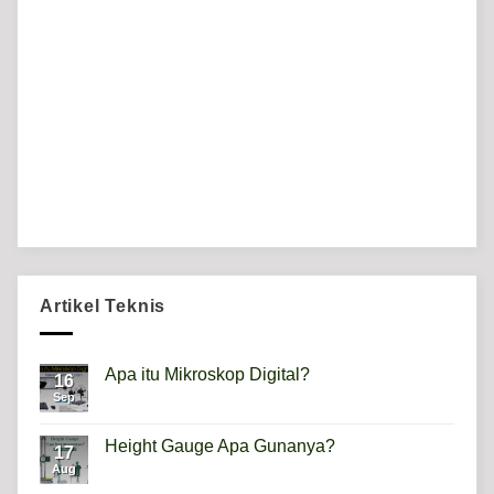
Artikel Teknis
Apa itu Mikroskop Digital?
16
Sep
No
Comments
on
Apa
Height Gauge Apa Gunanya?
17
itu
Mikroskop
Aug
No
Digital?
Comments