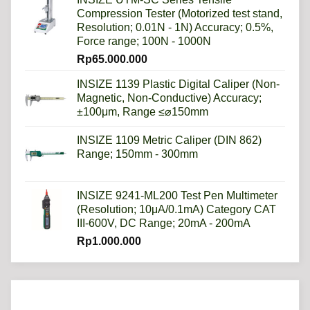
Compression Tester (Motorized test stand,
Resolution; 0.01N - 1N) Accuracy; 0.5%,
Force range; 100N - 1000N
Rp
65.000.000
INSIZE 1139 Plastic Digital Caliper (Non-
Magnetic, Non-Conductive) Accuracy;
±100μm, Range ≤⌀150mm
INSIZE 1109 Metric Caliper (DIN 862)
Range; 150mm - 300mm
INSIZE 9241-ML200 Test Pen Multimeter
(Resolution; 10μA/0.1mA) Category CAT
III-600V, DC Range; 20mA - 200mA
Rp
1.000.000