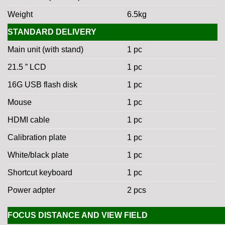
Weight
6.5kg
STANDARD DELIVERY
Main unit (with stand)
1 pc
21.5 ” LCD
1 pc
16G USB flash disk
1 pc
Mouse
1 pc
HDMI cable
1 pc
Calibration plate
1 pc
White/black plate
1 pc
Shortcut keyboard
1 pc
Power adpter
2 pcs
FOCUS DISTANCE AND VIEW FIELD