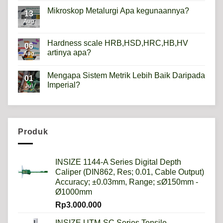
on
Height
Mikroskop Metalurgi Apa kegunaannya?
13
Gauge
Apa
Aug
No
Gunanya?
Comments
on
Mikroskop
Hardness scale HRB,HSD,HRC,HB,HV
06
Metalurgi
artinya apa?
Apa
Aug
kegunaannya?
No
Comments
Mengapa Sistem Metrik Lebih Baik Daripada
on
01
Hardness
Imperial?
Jul
scale
HRB,HSD,HRC,HB,HV
No
artinya
Comments
apa?
on
Mengapa
Sistem
Metrik
Produk
Lebih
Baik
Daripada
Imperial?
INSIZE 1144-A Series Digital Depth
Caliper (DIN862, Res; 0.01, Cable Output)
Accuracy; ±0.03mm, Range; ≤Ø150mm -
Ø1000mm
Rp
3.000.000
INSIZE UTM-SC Series Tensile