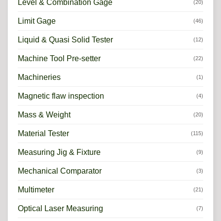
Level & Combination Gage
(20)
Limit Gage
(46)
Liquid & Quasi Solid Tester
(12)
Machine Tool Pre-setter
(22)
Machineries
(1)
Magnetic flaw inspection
(4)
Mass & Weight
(20)
Material Tester
(115)
Measuring Jig & Fixture
(9)
Mechanical Comparator
(3)
Multimeter
(21)
Optical Laser Measuring
(7)