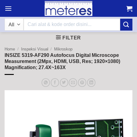
Skip
to
content
Search
for:
FILTER
Home
/
Inspeksi Visual
/
Mikroskop
INSIZE 5319-AF290 Autofocus Digital Microscope
Measurement (2Mpx, HDMI, USB, Res; 1920×1080)
Magnification; 27.4X~163X