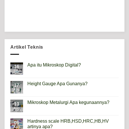
Artikel Teknis
Apa itu Mikroskop Digital?
16
Sep
No
Comments
on
Apa
Height Gauge Apa Gunanya?
17
itu
Mikroskop
Aug
No
Digital?
Comments
on
Height
Mikroskop Metalurgi Apa kegunaannya?
13
Gauge
Apa
Aug
No
Gunanya?
Comments
on
Mikroskop
Hardness scale HRB,HSD,HRC,HB,HV
06
Metalurgi
artinya apa?
Apa
Aug