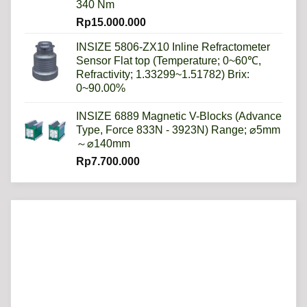
340 Nm
Rp
15.000.000
INSIZE 5806-ZX10 Inline Refractometer
Sensor Flat top (Temperature; 0~60℃,
Refractivity; 1.33299~1.51782) Brix:
0~90.00%
INSIZE 6889 Magnetic V-Blocks (Advance
Type, Force 833N - 3923N) Range; ⌀5mm
～⌀140mm
Rp
7.700.000