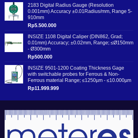
2183 Digital Radius Gauge (Resolution
0.001mm) Accuracy ±0.01Radius/mm, Range 5-
910mm
Rp
5.500.000
INSIZE 1108 Digital Caliper (DIN862, Grad;
0.01mm) Accuracy; ±0.02mm, Range; ≤Ø150mm
- Ø300mm
Rp
500.000
INSIZE 9501-1200 Coating Thickness Gage
with switchable probes for Ferrous & Non-
Ferrous material Range; ≤1250µm - ≤10.000µm
Rp
11.999.999