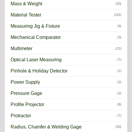
Mass & Weight
(20)
Material Tester
(115)
Measuring Jig & Fixture
(9)
Mechanical Comparator
(3)
Multimeter
(21)
Optical Laser Measuring
(7)
Pinhole & Holiday Detector
(1)
Power Supply
(2)
Pressure Gage
(2)
Profile Projector
(8)
Protractor
(7)
Radius, Chamfer & Welding Gage
(50)