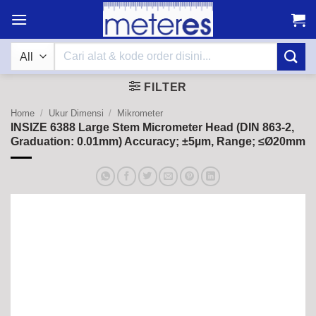
Skip
to
content
Search
for:
FILTER
Home
/
Ukur Dimensi
/
Mikrometer
INSIZE 6388 Large Stem Micrometer Head (DIN 863-2,
Graduation: 0.01mm) Accuracy; ±5µm, Range; ≤Ø20mm