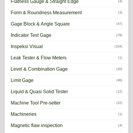
Flatness Gauge & Straight Edge
(4)
Form & Roundness Measurement
(3)
Gage Block & Angle Square
(47)
Indicator Test Gage
(78)
Inspeksi Visual
(104)
Leak Tester & Flow Meters
(1)
Level & Combination Gage
(20)
Limit Gage
(46)
Liquid & Quasi Solid Tester
(12)
Machine Tool Pre-setter
(22)
Machineries
(1)
Magnetic flaw inspection
(4)