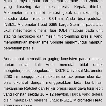
Mata ukurnya terbuat dari material Carbide atau Wolfram
yang dibrazing dan poles presisi. Kepala thimble
Mikrometer ini memiliki akurasi gerak dan ukur
±5
µm
tersedia dalam resolusi 0.01mm.
Anda bisa padukan
INSIZE Micrometer Head 6388 Large Stem ini pada alat
ukur mikrometer dimensi luar (OD) maupun pada unit
staging mikroskop dan mesin micro-milling presisi yang
membutuhkan mekanisme Spindle maju-mundur maupun
penyetelan presisi.
Anda dapat memastikan gaging konsisten pada rutinitas
harian setiap kali Anda memutar bidal untuk
menginterpolasi pengukuran.
INSIZE Universal Micrometer
3280 ini menggunakan mekanisme rack-pinion ukur dan
bisa dikontrol dengan menggerakkan bidal kombinasi
mekanisme Ratchet dan Friksi presisi agar gaya torsi jepit
yang konstan sekitar 10 – 12 Newton.
Harga yang tertera
disini merupakan referensi untuk
INSIZE Micrometer Head