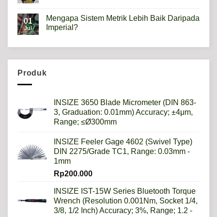
kegunaannya?
No
Comments
Mengapa Sistem Metrik Lebih Baik Daripada
on
01
Hardness
Imperial?
Jul
scale
HRB,HSD,HRC,HB,HV
No
artinya
Comments
apa?
on
Mengapa
Sistem
Metrik
Produk
Lebih
Baik
Daripada
Imperial?
INSIZE 3650 Blade Micrometer (DIN 863-
3, Graduation: 0.01mm) Accuracy; ±4μm,
Range; ≤Ø300mm
INSIZE Feeler Gage 4602 (Swivel Type)
DIN 2275/Grade TC1, Range: 0.03mm -
1mm
Rp
200.000
INSIZE IST-15W Series Bluetooth Torque
Wrench (Resolution 0.001Nm, Socket 1/4,
3/8, 1/2 Inch) Accuracy; 3%, Range; 1.2 -