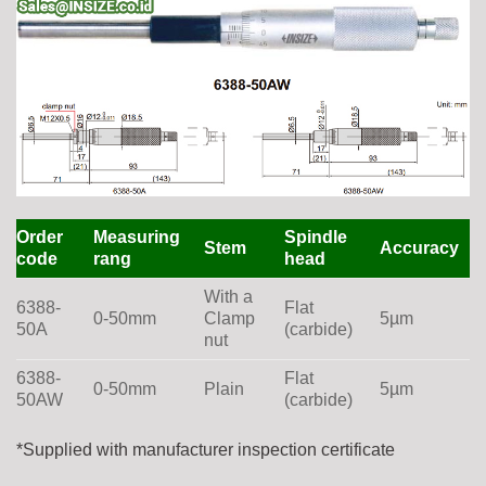
Order
Measuring
Spindle
Stem
Accuracy
code
rang
head
With a
6388-
Flat
0-50mm
Clamp
5µm
50A
(carbide)
nut
6388-
Flat
0-50mm
Plain
5µm
50AW
(carbide)
*Supplied with manufacturer inspection certificate