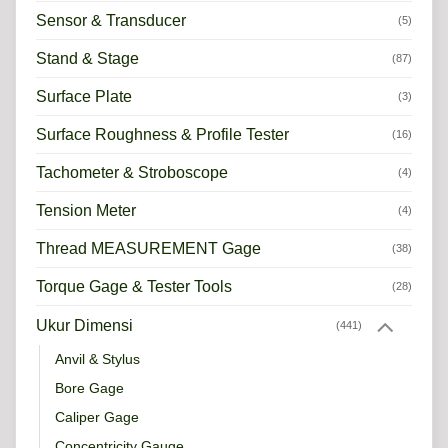
Sensor & Transducer
(5)
Stand & Stage
(87)
Surface Plate
(3)
Surface Roughness & Profile Tester
(16)
Tachometer & Stroboscope
(4)
Tension Meter
(4)
Thread MEASUREMENT Gage
(38)
Torque Gage & Tester Tools
(28)
Ukur Dimensi
(441)
Anvil & Stylus
Bore Gage
Caliper Gage
Concentricity Gauge