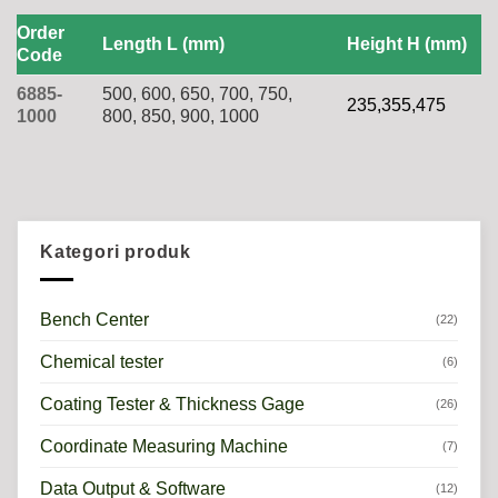
Order
Length L (mm)
Height H (mm)
Code
6885-
500, 600, 650, 700, 750,
235,355,475
1000
800, 850, 900, 1000
Kategori produk
Bench Center
(22)
Chemical tester
(6)
Coating Tester & Thickness Gage
(26)
Coordinate Measuring Machine
(7)
Data Output & Software
(12)