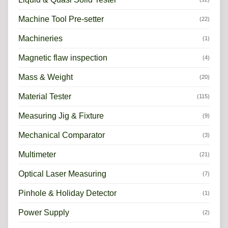
Machine Tool Pre-setter
(22)
Machineries
(1)
Magnetic flaw inspection
(4)
Mass & Weight
(20)
Material Tester
(115)
Measuring Jig & Fixture
(9)
Mechanical Comparator
(3)
Multimeter
(21)
Optical Laser Measuring
(7)
Pinhole & Holiday Detector
(1)
Power Supply
(2)