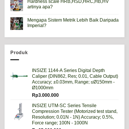
Hardness scale HRB,HSD,HRC,HB,HV
06
Metalurgi
artinya apa?
Apa
Aug
kegunaannya?
No
Comments
Mengapa Sistem Metrik Lebih Baik Daripada
on
01
Hardness
Imperial?
Jul
scale
HRB,HSD,HRC,HB,HV
No
artinya
Comments
apa?
on
Mengapa
Sistem
Metrik
Produk
Lebih
Baik
Daripada
Imperial?
INSIZE 1144-A Series Digital Depth
Caliper (DIN862, Res; 0.01, Cable Output)
Accuracy; ±0.03mm, Range; ≤Ø150mm -
Ø1000mm
Rp
3.000.000
INSIZE UTM-SC Series Tensile
Compression Tester (Motorized test stand,
Resolution; 0.01N - 1N) Accuracy; 0.5%,
Force range; 100N - 1000N