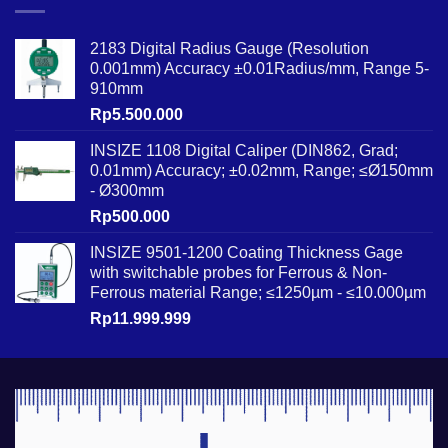
2183 Digital Radius Gauge (Resolution
0.001mm) Accuracy ±0.01Radius/mm, Range 5-
910mm
Rp
5.500.000
INSIZE 1108 Digital Caliper (DIN862, Grad;
0.01mm) Accuracy; ±0.02mm, Range; ≤Ø150mm
- Ø300mm
Rp
500.000
INSIZE 9501-1200 Coating Thickness Gage
with switchable probes for Ferrous & Non-
Ferrous material Range; ≤1250µm - ≤10.000µm
Rp
11.999.999