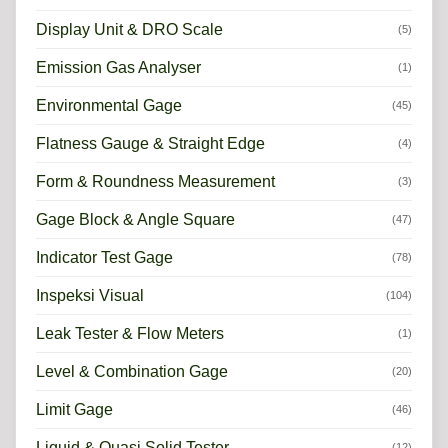
Display Unit & DRO Scale
(5)
Emission Gas Analyser
(1)
Environmental Gage
(45)
Flatness Gauge & Straight Edge
(4)
Form & Roundness Measurement
(3)
Gage Block & Angle Square
(47)
Indicator Test Gage
(78)
Inspeksi Visual
(104)
Leak Tester & Flow Meters
(1)
Level & Combination Gage
(20)
Limit Gage
(46)
Liquid & Quasi Solid Tester
(12)