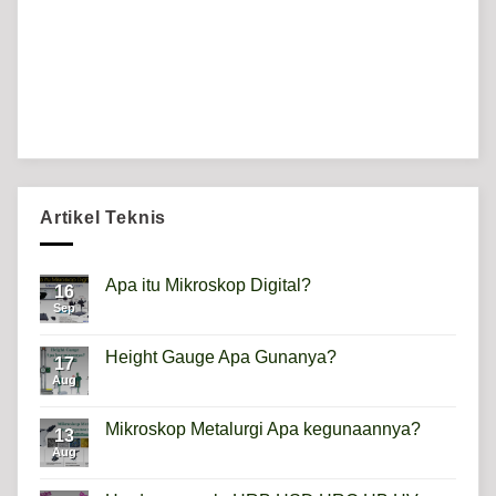
Artikel Teknis
Apa itu Mikroskop Digital?
16
Sep
No
Comments
on
Apa
Height Gauge Apa Gunanya?
17
itu
Mikroskop
Aug
No
Digital?
Comments
on
Height
Mikroskop Metalurgi Apa kegunaannya?
13
Gauge
Apa
Aug
No
Gunanya?
Comments
on
Mikroskop