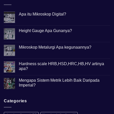
Apa itu Mikroskop Digital?
16
Sep
No
Comments
on
Apa
Height Gauge Apa Gunanya?
17
itu
Mikroskop
Aug
No
Digital?
Comments
on
Height
Mikroskop Metalurgi Apa kegunaannya?
13
Gauge
Apa
Aug
No
Gunanya?
Comments
on
Mikroskop
Hardness scale HRB,HSD,HRC,HB,HV artinya
06
Metalurgi
apa?
Apa
Aug
kegunaannya?
No
Comments
Mengapa Sistem Metrik Lebih Baik Daripada
on
01
Hardness
Imperial?
Jul
scale
HRB,HSD,HRC,HB,HV
No
artinya
Comments
apa?
on
Mengapa
Categories
Sistem
Metrik
Lebih
Baik