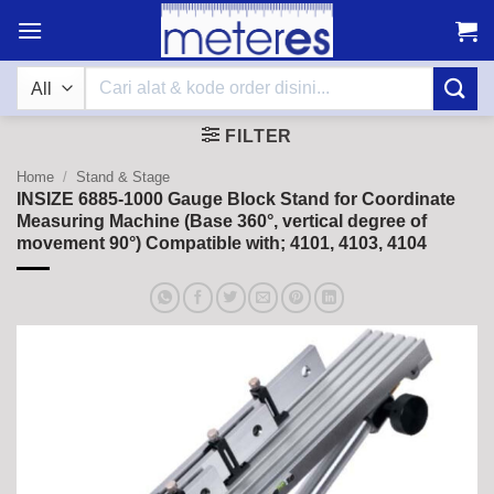
Skip
to
content
Search
for:
FILTER
Home
/
Stand & Stage
INSIZE 6885-1000 Gauge Block Stand for Coordinate
Measuring Machine (Base 360°, vertical degree of
movement 90°) Compatible with; 4101, 4103, 4104