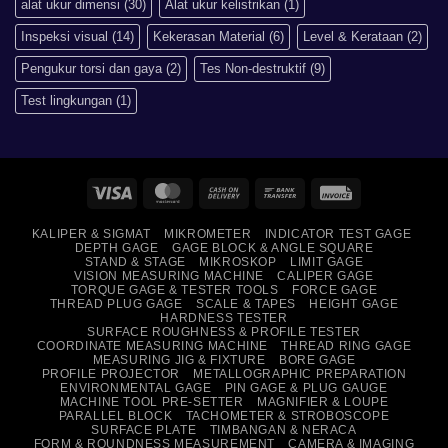
alat ukur dimensi
(30)
Alat ukur kelistrikan
(1)
Daripada
Imperial?
Inspeksi visual
(14)
Kekerasan Material
(6)
Level & Kerataan
(2)
Pengukur torsi dan gaya
(2)
Tes Non-destruktif
(9)
Test lingkungan
(1)
Visa
MasterCard
Cash
Bank
Invoice
On
Transfer
KALIPER & SIGMAT
MIKROMETER
INDICATOR TEST GAGE
Delivery
DEPTH GAGE
GAGE BLOCK & ANGLE SQUARE
STAND & STAGE
MIKROSKOP
LIMIT GAGE
VISION MEASURING MACHINE
CALIPER GAGE
TORQUE GAGE & TESTER TOOLS
FORCE GAGE
THREAD PLUG GAGE
SCALE & TAPES
HEIGHT GAGE
HARDNESS TESTER
SURFACE ROUGHNESS & PROFILE TESTER
COORDINATE MEASURING MACHINE
THREAD RING GAGE
MEASURING JIG & FIXTURE
BORE GAGE
PROFILE PROJECTOR
METALLOGRAPHIC PREPARATION
ENVIRONMENTAL GAGE
PIN GAGE & PLUG GAUGE
MACHINE TOOL PRE-SETTER
MAGNIFIER & LOUPE
PARALLEL BLOCK
TACHOMETER & STROBOSCOPE
SURFACE PLATE
TIMBANGAN & NERACA
FORM & ROUNDNESS MEASUREMENT
CAMERA & IMAGING