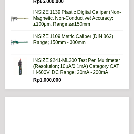
Rp
65.000.000
INSIZE 1139 Plastic Digital Caliper (Non-
Magnetic, Non-Conductive) Accuracy;
±100μm, Range ≤⌀150mm
INSIZE 1109 Metric Caliper (DIN 862)
Range; 150mm - 300mm
INSIZE 9241-ML200 Test Pen Multimeter
(Resolution; 10μA/0.1mA) Category CAT
III-600V, DC Range; 20mA - 200mA
Rp
1.000.000