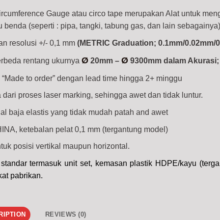
ircumference Gauge atau circo tape merupakan Alat untuk men
u benda (seperti : pipa, tangki, tabung gas, dan lain sebagainya)
an resolusi +/- 0,1 mm
(METRIC Graduation; 0.1mm/0.02mm/
Ø
Ø
erbeda rentang ukurnya
20mm –
9300mm dalam Akurasi;
ya “Made to order” dengan lead time hingga 2+ minggu
dari proses laser marking, sehingga awet dan tidak luntur.
ial baja elastis yang tidak mudah patah and awet
NA, ketebalan pelat 0,1 mm (tergantung model)
uk posisi vertikal maupun horizontal.
standar termasuk unit set, kemasan plastik HDPE/kayu (terga
kat pabrikan.
RIPTION
REVIEWS (0)