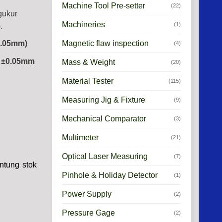
Machine Tool Pre-setter
(22)
gukur
Machineries
(1)
.
0.05mm)
Magnetic flaw inspection
(4)
 ±0.05mm
Mass & Weight
(20)
Material Tester
(115)
Measuring Jig & Fixture
(9)
Mechanical Comparator
(3)
Multimeter
(21)
Optical Laser Measuring
(7)
ntung stok
Pinhole & Holiday Detector
(1)
Power Supply
(2)
Pressure Gage
(2)