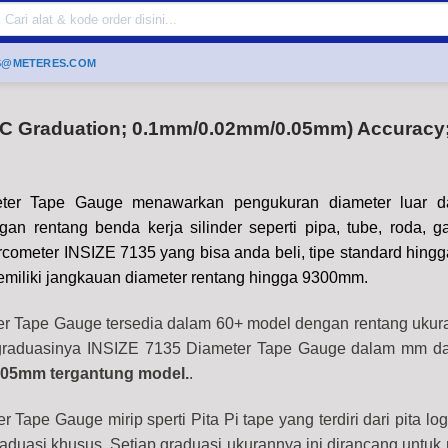
Search
or:
S@METERES.COM
IC Graduation; 0.1mm/0.02mm/0.05mm) Accuracy
ter Tape Gauge menawarkan pengukuran diameter luar da
gan rentang benda kerja silinder seperti pipa, tube, roda, g
circometer INSIZE 7135 yang bisa anda beli, tipe standard hin
emiliki jangkauan diameter rentang hingga 9300mm.
r Tape Gauge tersedia dalam 60+ model dengan rentang uku
graduasinya INSIZE 7135 Diameter Tape Gauge dalam mm da
05mm tergantung model.
.
 Tape Gauge mirip sperti Pita Pi tape yang terdiri dari pita l
duasi khusus. Setiap graduasi ukurannya ini dirancang untu