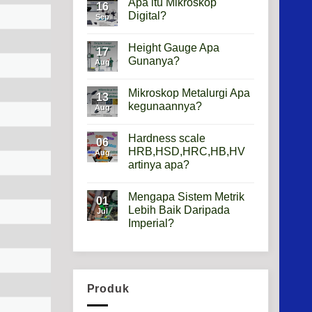
Apa itu Mikroskop
16
Digital?
Sep
No
Comments
Height Gauge Apa
on
17
Apa
Gunanya?
Aug
itu
Mikroskop
No
Digital?
Comments
Mikroskop Metalurgi Apa
on
13
Height
kegunaannya?
Aug
Gauge
Apa
No
Gunanya?
Comments
Hardness scale
on
06
Mikroskop
HRB,HSD,HRC,HB,HV
Aug
Metalurgi
artinya apa?
Apa
kegunaannya?
No
Comments
Mengapa Sistem Metrik
on
01
Hardness
Lebih Baik Daripada
Jul
scale
Imperial?
HRB,HSD,HRC,HB,HV
artinya
No
apa?
Comments
on
Mengapa
Sistem
Metrik
Produk
Lebih
Baik
Daripada