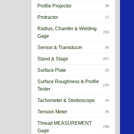
Profile Projector
(8)
Protractor
(7)
Radius, Chamfer & Welding
(50)
Gage
Sensor & Transducer
(5)
Stand & Stage
(87)
Surface Plate
(3)
Surface Roughness & Profile
(16)
Tester
Tachometer & Stroboscope
(4)
Tension Meter
(4)
Thread MEASUREMENT
(38)
Gage