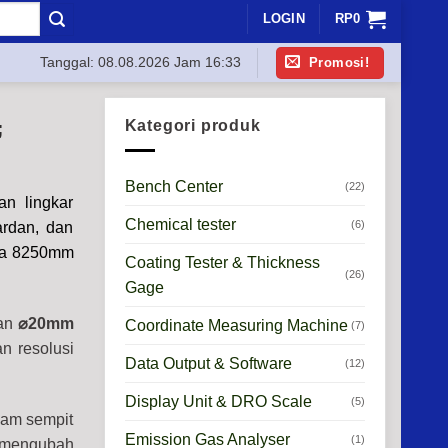
LOGIN
RP
0
Promosi!
Tanggal:
08.08.2026 Jam 16:33
Kategori produk
;
Bench Center
(22)
n lingkar
Chemical tester
(6)
ardan, dan
gga 8250mm
Coating Tester & Thickness
(26)
Gage
ran
⌀20mm
Coordinate Measuring Machine
(7)
n resolusi
Data Output & Software
(12)
Display Unit & DRO Scale
(5)
ogam sempit
Emission Gas Analyser
(1)
k mengubah