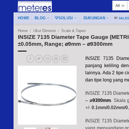
Skip
f
to
content
HOME
BLOG
💡SOLUSI
DUKUNGAN
✉
SALE
Home
/
Ukur Dimensi
/
Scale & Tapes
INSIZE 7135 Diameter Tape Gauge (METR
±0.05mm, Range; ⌀9mm – ⌀9300mm
INSIZE 7135 Diame
panjang keliling den
lainnya. Ada 2 tipe 
dan tipe long yang m
INSIZE 7135 Diamete
– ⌀
9300mm
.
Skala 
+/-
0.1mm/0.02mm/0.
INSIZE 7135 Diameter
yang menyandang gra