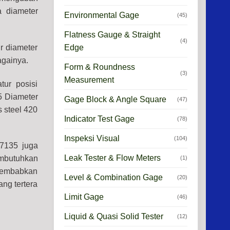
a diameter
Environmental Gage
(45)
Flatness Gauge & Straight
(4)
Edge
r diameter
bagainya.
Form & Roundness
(3)
Measurement
ur posisi
5 Diameter
Gage Block & Angle Square
(47)
s steel 420
Indicator Test Gage
(78)
Inspeksi Visual
(104)
 7135 juga
Leak Tester & Flow Meters
embutuhkan
(1)
ilembabkan
Level & Combination Gage
(20)
ng tertera
Limit Gage
(46)
Liquid & Quasi Solid Tester
(12)