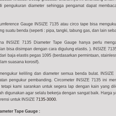
jadi pengukuran diameter sehingga pengamat dapat membac
cumference Gauge INSIZE 7135 atau circo tape bisa menguku
ling suatu benda (seperti : pipa, tangki, tabung gas, dan lain se
na INSIZE 7135 Diameter Tape Gauge hanya perlu mengat
an bisa disimpan dengan cara digulung elastis. ). INSIZE 713
ari baja elastis pegas 1095 (berdasarkan permintaan, stainles
lam suasana korosif).
mengukur keliling dan diameter semua benda bulat. INSIZE
0.05mm) Accuracy; ±0.05mm, Range; ⌀9mm - ⌀9300mm quantity
latan pengukur pembanding. Circometer INSIZE 7135 ini m
tetapi kami sarankan untuk segera lap dengan kain yang d
h digunakan agar selalu bekerja dengan sangat baik. Harga ya
erensi untuk INSIZE
7135-3000
.
iameter Tape Gauge :