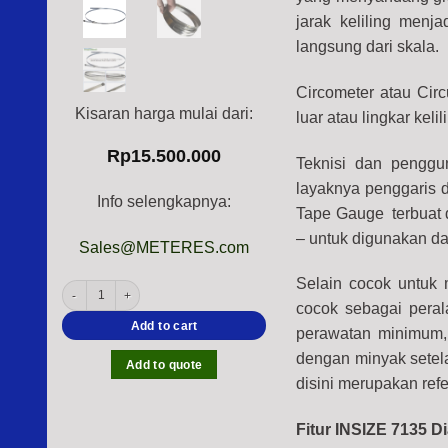
jarak keliling men
langsung dari skala.
Circometer atau Cir
Kisaran harga mulai dari:
luar atau lingkar keli
Rp
15.500.000
Teknisi dan penggu
layaknya penggaris d
Info selengkapnya:
Tape Gauge terbuat d
– untuk digunakan da
Sales@METERES.com
Selain cocok untuk 
INSIZE 7135 Diameter Tape Gauge (METRIC Graduation; 0.1mm/0.02mm/
cocok sebagai pera
Add to cart
perawatan minimum, 
dengan minyak setela
Add to quote
disini merupakan ref
Fitur INSIZE 7135 D