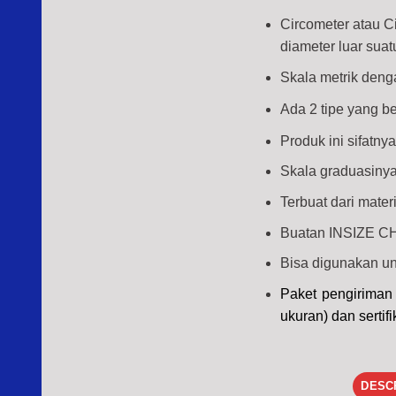
Circometer atau C
diameter luar suat
Skala metrik deng
Ada 2 tipe yang b
Produk ini sifatn
Skala graduasinya 
Terbuat dari mater
Buatan INSIZE CHI
Bisa digunakan unt
Paket pengiriman 
ukuran) dan sertifi
DESC