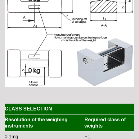
CLASS SELECTION
Resolution of the weighing
Required class of
instruments
weights
0.1mg
F1