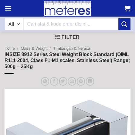
Skip
to
content
Search
for:
FILTER
Home
/
Mass & Weight
/
Timbangan & Neraca
INSIZE 8912 Series Steel Weight Block Standard (OIML
R111-2004, Class F1-M1 scales, Stainless Steel) Range;
500g – 25Kg