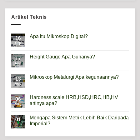
Artikel Teknis
Apa itu Mikroskop Digital?
16
Sep
No
Comments
on
Apa
Height Gauge Apa Gunanya?
17
itu
Mikroskop
Aug
No
Digital?
Comments
on
Height
Mikroskop Metalurgi Apa kegunaannya?
13
Gauge
Apa
Aug
No
Gunanya?
Comments
on
Mikroskop
Hardness scale HRB,HSD,HRC,HB,HV
06
Metalurgi
artinya apa?
Apa
Aug
kegunaannya?
No
Comments
Mengapa Sistem Metrik Lebih Baik Daripada
on
01
Hardness
Imperial?
Jul
scale
HRB,HSD,HRC,HB,HV
No
artinya
Comments
apa?
on