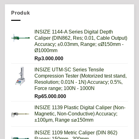
Mengapa
Sistem
Metrik
Produk
Lebih
Baik
Daripada
Imperial?
INSIZE 1144-A Series Digital Depth
Caliper (DIN862, Res; 0.01, Cable Output)
Accuracy; ±0.03mm, Range; ≤Ø150mm -
Ø1000mm
Rp
3.000.000
INSIZE UTM-SC Series Tensile
Compression Tester (Motorized test stand,
Resolution; 0.01N - 1N) Accuracy; 0.5%,
Force range; 100N - 1000N
Rp
65.000.000
INSIZE 1139 Plastic Digital Caliper (Non-
Magnetic, Non-Conductive) Accuracy;
±100μm, Range ≤⌀150mm
INSIZE 1109 Metric Caliper (DIN 862)
Range; 150mm - 300mm