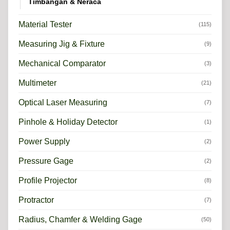
Timbangan & Neraca
Material Tester
(115)
Measuring Jig & Fixture
(9)
Mechanical Comparator
(3)
Multimeter
(21)
Optical Laser Measuring
(7)
Pinhole & Holiday Detector
(1)
Power Supply
(2)
Pressure Gage
(2)
Profile Projector
(8)
Protractor
(7)
Radius, Chamfer & Welding Gage
(50)