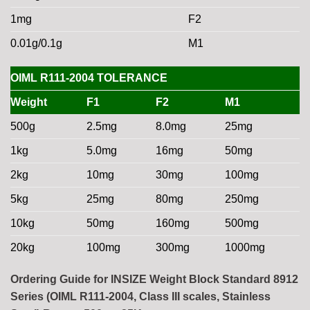
1mg
F2
0.01g/0.1g
M1
OIML R111-2004 TOLERANCE
Weight
F1
F2
M1
500g
2.5mg
8.0mg
25mg
1kg
5.0mg
16mg
50mg
2kg
10mg
30mg
100mg
5kg
25mg
80mg
250mg
10kg
50mg
160mg
500mg
20kg
100mg
300mg
1000mg
Ordering Guide for INSIZE Weight Block Standard 8912
Series (OIML R111-2004, Class III scales, Stainless