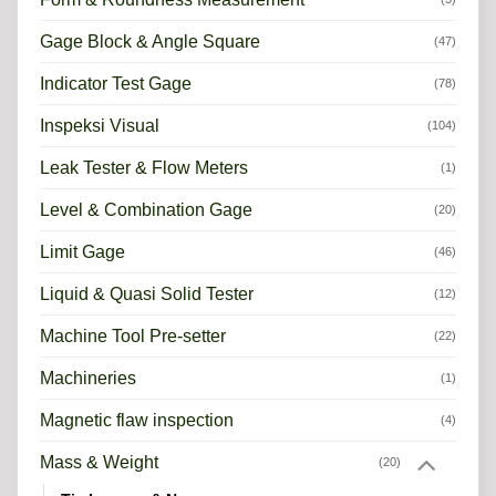
Gage Block & Angle Square
(47)
Indicator Test Gage
(78)
Inspeksi Visual
(104)
Leak Tester & Flow Meters
(1)
Level & Combination Gage
(20)
Limit Gage
(46)
Liquid & Quasi Solid Tester
(12)
Machine Tool Pre-setter
(22)
Machineries
(1)
Magnetic flaw inspection
(4)
Mass & Weight
(20)