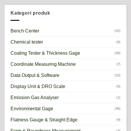
Kategori produk
Bench Center
(22)
Chemical tester
(6)
Coating Tester & Thickness Gage
(26)
Coordinate Measuring Machine
(7)
Data Output & Software
(12)
Display Unit & DRO Scale
(5)
Emission Gas Analyser
(1)
Environmental Gage
(45)
Flatness Gauge & Straight Edge
(4)
Form & Roundness Measurement
(3)