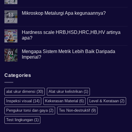
Digital?
Comments
on
Height
Mikroskop Metalurgi Apa kegunaannya?
13
Gauge
Apa
Aug
No
Gunanya?
Comments
on
Mikroskop
Hardness scale HRB,HSD,HRC,HB,HV artinya
06
Metalurgi
apa?
Apa
Aug
kegunaannya?
No
Comments
Mengapa Sistem Metrik Lebih Baik Daripada
on
01
Hardness
Imperial?
Jul
scale
HRB,HSD,HRC,HB,HV
No
artinya
Comments
apa?
on
Mengapa
Categories
Sistem
Metrik
Lebih
Baik
alat ukur dimensi
(30)
Alat ukur kelistrikan
(1)
Daripada
Imperial?
Inspeksi visual
(14)
Kekerasan Material
(6)
Level & Kerataan
(2)
Pengukur torsi dan gaya
(2)
Tes Non-destruktif
(9)
Test lingkungan
(1)