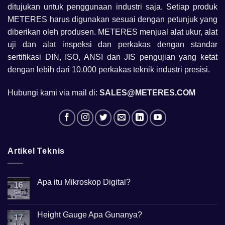
ditujukan untuk penggunaan industri saja. Setiap produk
METERES harus digunakan sesuai dengan petunjuk yang
diberikan oleh produsen. METERES menjual alat ukur, alat
uji dan alat inspeksi dan perkakas dengan standar
sertifikasi DIN, ISO, ANSI dan JIS pengujian yang ketat
dengan lebih dari 10.000 perkakas teknik industri presisi.
Hubungi kami via mail di:
SALES@METERES.COM
Artikel Teknis
Apa itu Mikroskop Digital?
16
Sep
No
Comments
on
Apa
Height Gauge Apa Gunanya?
17
itu
Mikroskop
Aug
No