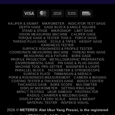
Visa
MasterCard
Cash
Bank
Invoice
On
Transfer
KALIPER & SIGMAT
MIKROMETER
INDICATOR TEST GAGE
Delivery
DEPTH GAGE
GAGE BLOCK & ANGLE SQUARE
STAND & STAGE
MIKROSKOP
LIMIT GAGE
VISION MEASURING MACHINE
CALIPER GAGE
TORQUE GAGE & TESTER TOOLS
FORCE GAGE
THREAD PLUG GAGE
SCALE & TAPES
HEIGHT GAGE
HARDNESS TESTER
SURFACE ROUGHNESS & PROFILE TESTER
COORDINATE MEASURING MACHINE
THREAD RING GAGE
MEASURING JIG & FIXTURE
BORE GAGE
PROFILE PROJECTOR
METALLOGRAPHIC PREPARATION
ENVIRONMENTAL GAGE
PIN GAGE & PLUG GAUGE
MACHINE TOOL PRE-SETTER
MAGNIFIER & LOUPE
PARALLEL BLOCK
TACHOMETER & STROBOSCOPE
SURFACE PLATE
TIMBANGAN & NERACA
FORM & ROUNDNESS MEASUREMENT
CAMERA & IMAGING
COATING TESTER & THICKNESS GAGE
BENCH CENTER
THICKNESS GAGE
BORE SCOPE
MULTIMETER
DISPLAY MICROMETER
SETTING RING GAGE
IMPACT TESTING
UKUR DIMENSI
PROTRACTOR
RADIUS, CHAMFER & WELDING GAGE
DISPLAY UNIT & DRO SCALE
MASS & WEIGHT
MATERIAL TESTER
INSPEKSI VISUAL
2026 ©
METERES: Alat Ukur Yang Presisi, is the registered