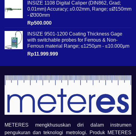
INSIZE 1108 Digital Caliper (DIN862, Grad;
0.01mm) Accuracy; ±0.02mm, Range; ≤Ø150mm
- Ø300mm
Rp
500.000
INSIZE 9501-1200 Coating Thickness Gage
with switchable probes for Ferrous & Non-
Ferrous material Range; ≤1250µm - ≤10.000µm
Rp
11.999.999
METERES mengkhususkan diri dalam instrumen
pengukuran dan teknologi metrologi. Produk METERES