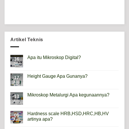
Artikel Teknis
Apa itu Mikroskop Digital?
16
Sep
No
Comments
on
Apa
Height Gauge Apa Gunanya?
17
itu
Mikroskop
Aug
No
Digital?
Comments
on
Height
Mikroskop Metalurgi Apa kegunaannya?
13
Gauge
Apa
Aug
No
Gunanya?
Comments
on
Mikroskop
Hardness scale HRB,HSD,HRC,HB,HV
06
Metalurgi
artinya apa?
Apa
Aug
kegunaannya?
No
Comments