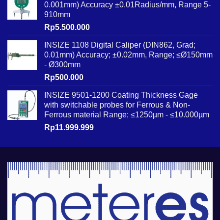
0.001mm) Accuracy ±0.01Radius/mm, Range 5-
910mm
Rp
5.500.000
INSIZE 1108 Digital Caliper (DIN862, Grad;
0.01mm) Accuracy; ±0.02mm, Range; ≤Ø150mm
- Ø300mm
Rp
500.000
INSIZE 9501-1200 Coating Thickness Gage
with switchable probes for Ferrous & Non-
Ferrous material Range; ≤1250µm - ≤10.000µm
Rp
11.999.999