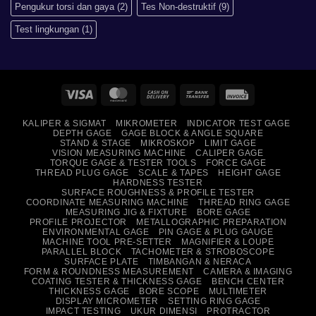
Pengukur torsi dan gaya
(2)
Tes Non-destruktif
(9)
Test lingkungan
(1)
Visa
MasterCard
Cash
Bank
Invoice
On
Transfer
KALIPER & SIGMAT
MIKROMETER
INDICATOR TEST GAGE
Delivery
DEPTH GAGE
GAGE BLOCK & ANGLE SQUARE
STAND & STAGE
MIKROSKOP
LIMIT GAGE
VISION MEASURING MACHINE
CALIPER GAGE
TORQUE GAGE & TESTER TOOLS
FORCE GAGE
THREAD PLUG GAGE
SCALE & TAPES
HEIGHT GAGE
HARDNESS TESTER
SURFACE ROUGHNESS & PROFILE TESTER
COORDINATE MEASURING MACHINE
THREAD RING GAGE
MEASURING JIG & FIXTURE
BORE GAGE
PROFILE PROJECTOR
METALLOGRAPHIC PREPARATION
ENVIRONMENTAL GAGE
PIN GAGE & PLUG GAUGE
MACHINE TOOL PRE-SETTER
MAGNIFIER & LOUPE
PARALLEL BLOCK
TACHOMETER & STROBOSCOPE
SURFACE PLATE
TIMBANGAN & NERACA
FORM & ROUNDNESS MEASUREMENT
CAMERA & IMAGING
COATING TESTER & THICKNESS GAGE
BENCH CENTER
THICKNESS GAGE
BORE SCOPE
MULTIMETER
DISPLAY MICROMETER
SETTING RING GAGE
IMPACT TESTING
UKUR DIMENSI
PROTRACTOR