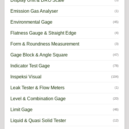
Display Unit & DRO Scale
(5)
Emission Gas Analyser
(1)
Environmental Gage
(45)
Flatness Gauge & Straight Edge
(4)
Form & Roundness Measurement
(3)
Gage Block & Angle Square
(47)
Indicator Test Gage
(78)
Inspeksi Visual
(104)
Leak Tester & Flow Meters
(1)
Level & Combination Gage
(20)
Limit Gage
(46)
Liquid & Quasi Solid Tester
(12)