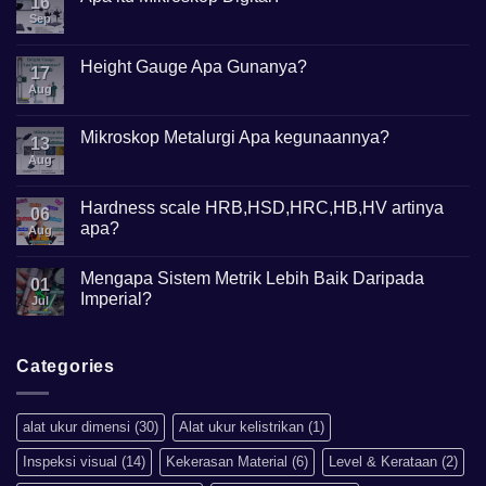
16
Sep
No
Comments
on
Apa
Height Gauge Apa Gunanya?
17
itu
Mikroskop
Aug
No
Digital?
Comments
on
Height
Mikroskop Metalurgi Apa kegunaannya?
13
Gauge
Apa
Aug
No
Gunanya?
Comments
on
Mikroskop
Hardness scale HRB,HSD,HRC,HB,HV artinya
06
Metalurgi
apa?
Apa
Aug
kegunaannya?
No
Comments
Mengapa Sistem Metrik Lebih Baik Daripada
on
01
Hardness
Imperial?
Jul
scale
HRB,HSD,HRC,HB,HV
No
artinya
Comments
apa?
on
Mengapa
Categories
Sistem
Metrik
Lebih
Baik
alat ukur dimensi
(30)
Alat ukur kelistrikan
(1)
Daripada
Imperial?
Inspeksi visual
(14)
Kekerasan Material
(6)
Level & Kerataan
(2)