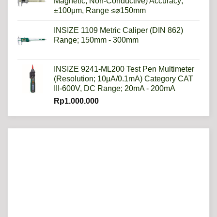
Magnetic, Non-Conductive) Accuracy;
±100μm, Range ≤⌀150mm
INSIZE 1109 Metric Caliper (DIN 862)
Range; 150mm - 300mm
INSIZE 9241-ML200 Test Pen Multimeter
(Resolution; 10μA/0.1mA) Category CAT
III-600V, DC Range; 20mA - 200mA
Rp
1.000.000