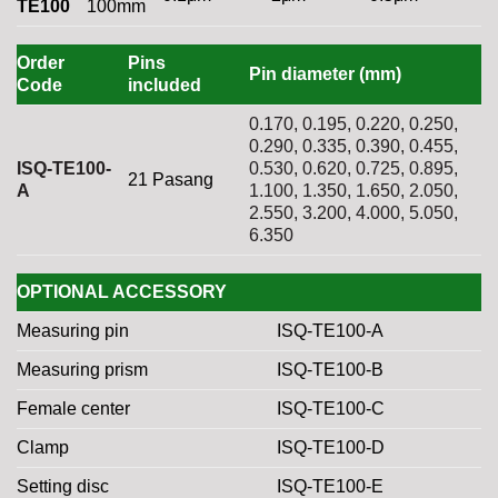
TE100
100mm
Order
Pins
Pin diameter (mm)
Code
included
0.170, 0.195, 0.220, 0.250,
0.290, 0.335, 0.390, 0.455,
ISQ-TE100-
0.530, 0.620, 0.725, 0.895,
21 Pasang
A
1.100, 1.350, 1.650, 2.050,
2.550, 3.200, 4.000, 5.050,
6.350
OPTIONAL ACCESSORY
Measuring pin
ISQ-TE100-A
Measuring prism
ISQ-TE100-B
Female center
ISQ-TE100-C
Clamp
ISQ-TE100-D
Setting disc
ISQ-TE100-E