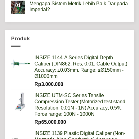
Mengapa Sistem Metrik Lebih Baik Daripada
on
01
Hardness
Imperial?
Jul
scale
HRB,HSD,HRC,HB,HV
No
artinya
Comments
apa?
on
Mengapa
Sistem
Metrik
Produk
Lebih
Baik
Daripada
Imperial?
INSIZE 1144-A Series Digital Depth
Caliper (DIN862, Res; 0.01, Cable Output)
Accuracy; ±0.03mm, Range; ≤Ø150mm -
Ø1000mm
Rp
3.000.000
INSIZE UTM-SC Series Tensile
Compression Tester (Motorized test stand,
Resolution; 0.01N - 1N) Accuracy; 0.5%,
Force range; 100N - 1000N
Rp
65.000.000
INSIZE 1139 Plastic Digital Caliper (Non-