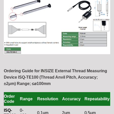
Ordering Guide for INSIZE External Thread Measuring
Device ISQ-TE100 (Thread Anvil Pitch, Accuracy;
±2μm) Range; ≤⌀100mm
Order
Range
Resolution
Accuracy
Repeatability
Code
ISQ-
0-
0.1μm
2μm
0.5μm