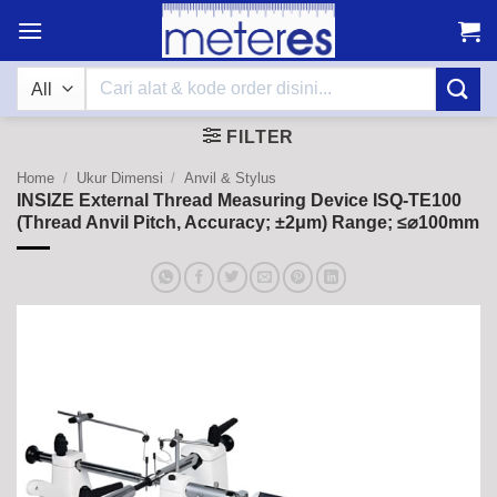
Skip
to
content
Search
for:
FILTER
Home
/
Ukur Dimensi
/
Anvil & Stylus
INSIZE External Thread Measuring Device ISQ-TE100
(Thread Anvil Pitch, Accuracy; ±2μm) Range; ≤⌀100mm