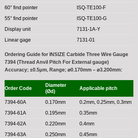
60° find pointer
ISQ-TE100-F
55° find pointer
ISQ-TE100-G
Display unit
7131-1A-Y
Linear gage
7131-01
Ordering Guide for INSIZE Carbide Three Wire Gauge
7394 (Thread Anvil Pitch For External gauge)
Accuracy; ±0.5μm, Range; ⌀0.170mm – ⌀3.200mm:
Diameter
Order Code
Applicable pitch
(Ød)
7394-60A
0.170mm
0.2mm, 0.25mm, 0.3mm
7394-61A
0.195mm
0.35mm
7394-62A
0.220mm
0.4mm
7394-63A
0.250mm
0.45mm