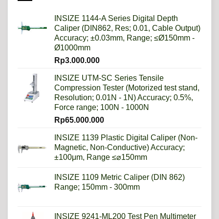
Daripada
Imperial?
INSIZE 1144-A Series Digital Depth
Caliper (DIN862, Res; 0.01, Cable Output)
Accuracy; ±0.03mm, Range; ≤Ø150mm -
Ø1000mm
Rp
3.000.000
INSIZE UTM-SC Series Tensile
Compression Tester (Motorized test stand,
Resolution; 0.01N - 1N) Accuracy; 0.5%,
Force range; 100N - 1000N
Rp
65.000.000
INSIZE 1139 Plastic Digital Caliper (Non-
Magnetic, Non-Conductive) Accuracy;
±100μm, Range ≤⌀150mm
INSIZE 1109 Metric Caliper (DIN 862)
Range; 150mm - 300mm
INSIZE 9241-ML200 Test Pen Multimeter