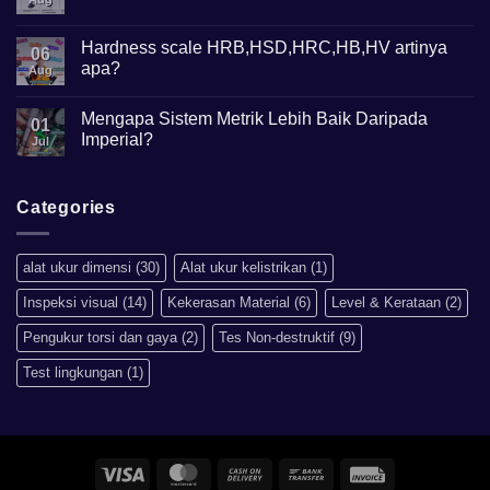
Gunanya?
Comments
on
Mikroskop
Hardness scale HRB,HSD,HRC,HB,HV artinya
06
Metalurgi
apa?
Apa
Aug
kegunaannya?
No
Comments
Mengapa Sistem Metrik Lebih Baik Daripada
on
01
Hardness
Imperial?
Jul
scale
HRB,HSD,HRC,HB,HV
No
artinya
Comments
apa?
on
Mengapa
Categories
Sistem
Metrik
Lebih
Baik
alat ukur dimensi
(30)
Alat ukur kelistrikan
(1)
Daripada
Imperial?
Inspeksi visual
(14)
Kekerasan Material
(6)
Level & Kerataan
(2)
Pengukur torsi dan gaya
(2)
Tes Non-destruktif
(9)
Test lingkungan
(1)
Visa
MasterCard
Cash
Bank
Invoice