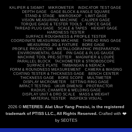
On
Transfer
KALIPER & SIGMAT
MIKROMETER
INDICATOR TEST GAGE
Delivery
DEPTH GAGE
GAGE BLOCK & ANGLE SQUARE
STAND & STAGE
MIKROSKOP
LIMIT GAGE
VISION MEASURING MACHINE
CALIPER GAGE
TORQUE GAGE & TESTER TOOLS
FORCE GAGE
THREAD PLUG GAGE
SCALE & TAPES
HEIGHT GAGE
HARDNESS TESTER
SURFACE ROUGHNESS & PROFILE TESTER
COORDINATE MEASURING MACHINE
THREAD RING GAGE
MEASURING JIG & FIXTURE
BORE GAGE
PROFILE PROJECTOR
METALLOGRAPHIC PREPARATION
ENVIRONMENTAL GAGE
PIN GAGE & PLUG GAUGE
MACHINE TOOL PRE-SETTER
MAGNIFIER & LOUPE
PARALLEL BLOCK
TACHOMETER & STROBOSCOPE
SURFACE PLATE
TIMBANGAN & NERACA
FORM & ROUNDNESS MEASUREMENT
CAMERA & IMAGING
COATING TESTER & THICKNESS GAGE
BENCH CENTER
THICKNESS GAGE
BORE SCOPE
MULTIMETER
DISPLAY MICROMETER
SETTING RING GAGE
IMPACT TESTING
UKUR DIMENSI
PROTRACTOR
RADIUS, CHAMFER & WELDING GAGE
DISPLAY UNIT & DRO SCALE
MASS & WEIGHT
MATERIAL TESTER
INSPEKSI VISUAL
2026 ©
METERES: Alat Ukur Yang Presisi, is the registered
trademark of PTISS LLC., All Rights Reserved.
Crafted with ❤️
by
SEOTES