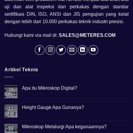
uji dan alat inspeksi dan perkakas dengan standar
sertifikasi DIN, ISO, ANSI dan JIS pengujian yang ketat
dengan lebih dari 10.000 perkakas teknik industri presisi.
Hubungi kami via mail di:
SALES@METERES.COM
Artikel Teknis
Apa itu Mikroskop Digital?
16
Sep
No
Comments
on
Apa
Height Gauge Apa Gunanya?
17
itu
Mikroskop
Aug
No
Digital?
Comments
on
Height
Mikroskop Metalurgi Apa kegunaannya?
13
Gauge
Apa
Aug
No