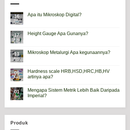
Apa itu Mikroskop Digital?
16
Sep
No
Comments
on
Apa
Height Gauge Apa Gunanya?
17
itu
Mikroskop
Aug
No
Digital?
Comments
on
Height
Mikroskop Metalurgi Apa kegunaannya?
13
Gauge
Apa
Aug
No
Gunanya?
Comments
on
Mikroskop
Hardness scale HRB,HSD,HRC,HB,HV
06
Metalurgi
artinya apa?
Apa
Aug
kegunaannya?
No
Comments
Mengapa Sistem Metrik Lebih Baik Daripada
on
01
Hardness
Imperial?
Jul
scale
HRB,HSD,HRC,HB,HV
No
artinya
Comments
apa?
on
Mengapa
Sistem
Metrik
Produk
Lebih
Baik