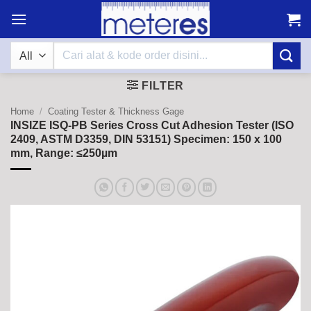
Skip
to
content
Search
for:
FILTER
Home
/
Coating Tester & Thickness Gage
INSIZE ISQ-PB Series Cross Cut Adhesion Tester (ISO
2409, ASTM D3359, DIN 53151) Specimen: 150 x 100
mm, Range: ≤250µm