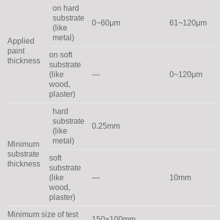
on hard
substrate
0~60μm
61~120μm
(like
metal)
Applied
paint
on soft
thickness
substrate
(like
—
0~120μm
wood,
plaster)
hard
substrate
0.25mm
(like
metal)
Minimum
substrate
soft
thickness
substrate
(like
—
10mm
wood,
plaster)
Minimum size of test
150×100mm