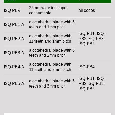
25mm wide test tape,
ISQ-PBV
all codes
consumable
a octahedral blade with 6
ISQ-PB1-A
teeth and 1mm pitch
ISQ-PB1, ISQ-
a octahedral blade with
ISQ-PB2-A
PB2 ISQ-PB3,
11 teeth and 1mm pitch
ISQ-PB5
a octahedral blade with 6
ISQ-PB3-A
teeth and 2mm pitch
a octahedral blade with
ISQ-PB4-A
ISQ-PB4
11 teeth and 2mm pitch
ISQ-PB1, ISQ-
a octahedral blade with 6
ISQ-PB5-A
PB2 ISQ-PB3,
teeth and 3mm pitch
ISQ-PB5