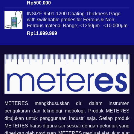
Rp
500.000
INSIZE 9501-1200 Coating Thickness Gage
with switchable probes for Ferrous & Non-
Ferrous material Range; ≤1250µm - ≤10.000µm
Rp
11.999.999
METERES mengkhususkan diri dalam instrumen
pengukuran dan teknologi metrologi. Produk METERES
ditujukan untuk penggunaan industri saja. Setiap produk
METERES harus digunakan sesuai dengan petunjuk yang
diberikan oleh produsen. METERES menjual alat ukur, alat