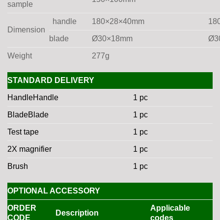
sample
handle
180×28×40mm
18
Dimension
blade
Ø30×18mm
Ø3
Weight
277g
STANDARD DELIVERY
HandleHandle
1 pc
BladeBlade
1 pc
Test tape
1 pc
2X magnifier
1 pc
Brush
1 pc
OPTIONAL ACCESSORY
ORDER
Applicable
Description
CODE
codes