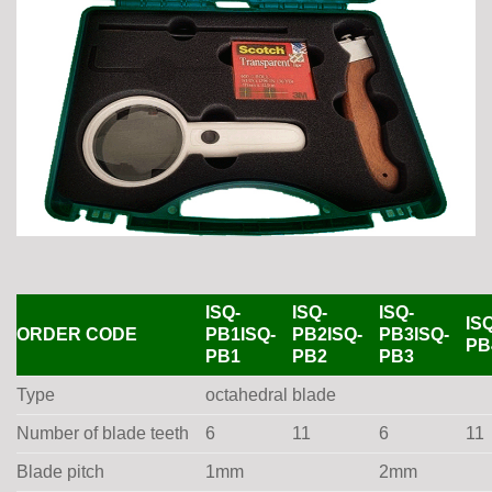
ISQ-
ISQ-
ISQ-
IS
ORDER CODE
PB1ISQ-
PB2ISQ-
PB3ISQ-
PB
PB1
PB2
PB3
Type
octahedral blade
Number of blade teeth
6
11
6
11
Blade pitch
1mm
2mm