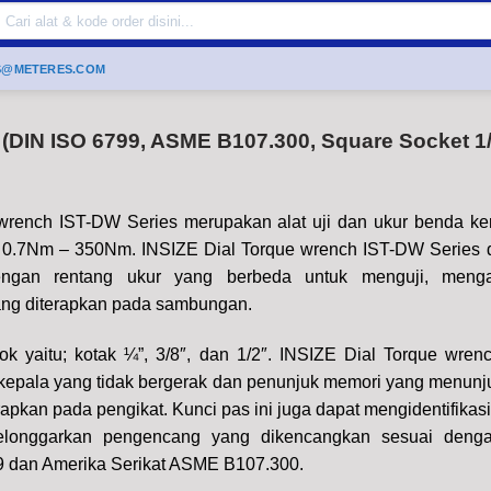
Search
or:
S@METERES.COM
(DIN ISO 6799, ASME B107.300, Square Socket 1/4
wrench IST-DW Series merupakan alat uji dan ukur benda kerj
i 0.7Nm – 350Nm. INSIZE Dial Torque wrench IST-DW Series 
gan rentang ukur yang berbeda untuk menguji, menga
yang diterapkan pada sambungan
.
ok yaitu; kotak ¼”, 3/8″, dan 1/2″. INSIZE Dial Torque wre
 kepala yang tidak bergerak dan penunjuk memori yang menunju
pkan pada pengikat. Kunci pas ini juga dapat mengidentifikasi
elonggarkan pengencang yang dikencangkan sesuai denga
 dan Amerika Serikat ASME B107.300.