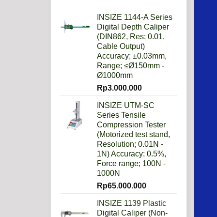
Daripada
Imperial?
INSIZE 1144-A Series
Digital Depth Caliper
(DIN862, Res; 0.01,
Cable Output)
Accuracy; ±0.03mm,
Range; ≤Ø150mm -
Ø1000mm
Rp
3.000.000
INSIZE UTM-SC
Series Tensile
Compression Tester
(Motorized test stand,
Resolution; 0.01N -
1N) Accuracy; 0.5%,
Force range; 100N -
1000N
Rp
65.000.000
INSIZE 1139 Plastic
Digital Caliper (Non-