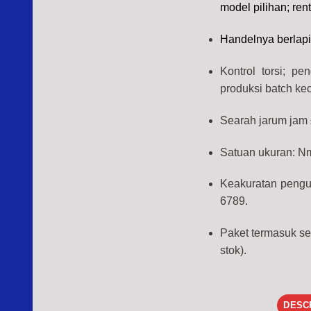
model pilihan; r
Handelnya berlapi
Kontrol torsi; p
produksi batch ke
Searah jarum jam 
Satuan ukuran: N
Keakuratan penguk
6789.
Paket termasuk se
stok).
DESC