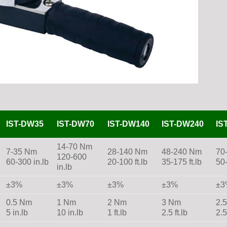
IST-DW35
IST-DW70
IST-DW140
IST-DW240
IS
14-70 Nm
7-35 Nm
28-140 Nm
48-240 Nm
70
120-600
60-300 in.lb
20-100 ft.lb
35-175 ft.lb
50-
in.lb
±3%
±3%
±3%
±3%
±3
0.5 Nm
1 Nm
2 Nm
3 Nm
2.
5 in.lb
10 in.lb
1 ft.lb
2.5 ft.lb
2.5