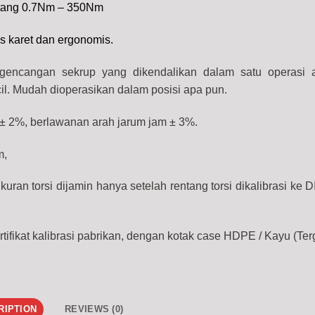
entang 0.7Nm – 350Nm
s karet dan ergonomis.
engencangan sekrup yang dikendalikan dalam satu operasi 
cil. Mudah dioperasikan dalam posisi apa pun.
± 2%, berlawanan arah jarum jam ± 3%.
m,
uran torsi dijamin hanya setelah rentang torsi dikalibrasi ke
rtifikat kalibrasi pabrikan, dengan kotak case HDPE / Kayu (Te
RIPTION
REVIEWS (0)