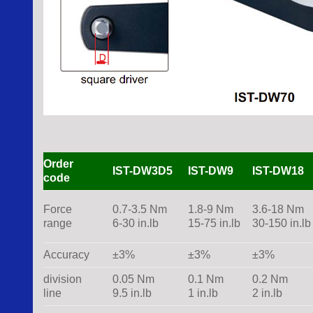
Order
IST-DW3D5
IST-DW9
IST-DW18
code
Force
0.7-3.5 Nm
1.8-9 Nm
3.6-18 Nm
range
6-30 in.lb
15-75 in.lb
30-150 in.lb
Accuracy
±3%
±3%
±3%
division
0.05 Nm
0.1 Nm
0.2 Nm
line
9.5 in.lb
1 in.lb
2 in.lb