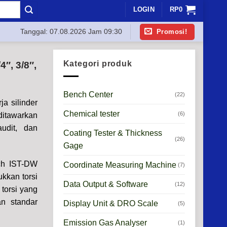
LOGIN
RP
0
Promosi!
Tanggal:
07.08.2026 Jam 09:30
Kategori produk
″, 3/8″,
Bench Center
(22)
a silinder
Chemical tester
(6)
ditawarkan
udit, dan
Coating Tester & Thickness
(26)
Gage
nch IST-DW
Coordinate Measuring Machine
(7)
kkan torsi
Data Output & Software
(12)
 torsi yang
n standar
Display Unit & DRO Scale
(5)
Emission Gas Analyser
(1)