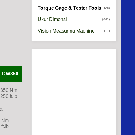
Torque Gage & Tester Tools
(28)
Ukur Dimensi
(441)
Vision Measuring Machine
(17)
T-DW350
-350 Nm
250 ft.lb
%
5 Nm
 ft.lb