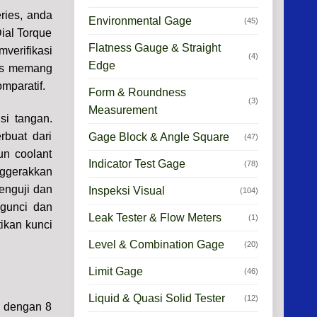
ies, anda
Environmental Gage
(45)
ial Torque
Flatness Gauge & Straight
verifikasi
(4)
Edge
ies memang
omparatif.
Form & Roundness
(3)
Measurement
si tangan.
rbuat dari
Gage Block & Angle Square
(47)
un coolant
Indicator Test Gage
(78)
nggerakkan
enguji dan
Inspeksi Visual
(104)
ngunci dan
Leak Tester & Flow Meters
(1)
ikan kunci
Level & Combination Gage
(20)
Limit Gage
(46)
Liquid & Quasi Solid Tester
(12)
i dengan 8