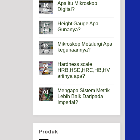
Apa itu Mikroskop
16
Digital?
Sep
No
Comments
Height Gauge Apa
on
17
Apa
Gunanya?
Aug
itu
Mikroskop
No
Digital?
Comments
Mikroskop Metalurgi Apa
on
13
Height
kegunaannya?
Aug
Gauge
Apa
No
Gunanya?
Comments
Hardness scale
on
06
Mikroskop
HRB,HSD,HRC,HB,HV
Aug
Metalurgi
artinya apa?
Apa
kegunaannya?
No
Comments
Mengapa Sistem Metrik
on
01
Hardness
Lebih Baik Daripada
Jul
scale
Imperial?
HRB,HSD,HRC,HB,HV
artinya
No
apa?
Comments
on
Mengapa
Sistem
Metrik
Produk
Lebih
Baik