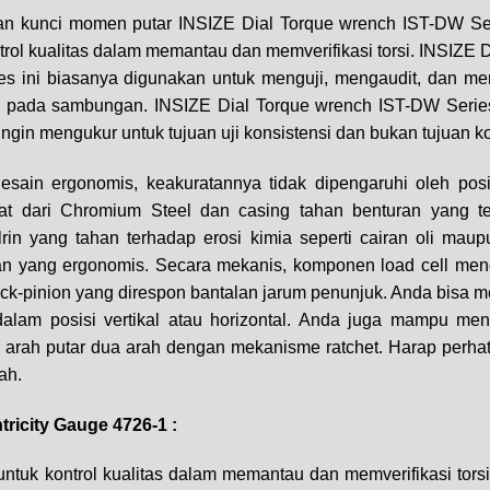
 kunci momen putar INSIZE Dial Torque wrench IST-DW Ser
rol kualitas dalam memantau dan memverifikasi torsi. INSIZE D
s ini biasanya digunakan untuk menguji, mengaudit, dan mem
kan pada sambungan. INSIZE Dial Torque wrench IST-DW Ser
ingin mengukur untuk tujuan uji konsistensi dan bukan tujuan k
sain ergonomis, keakuratannya tidak dipengaruhi oleh posi
at dari Chromium Steel dan casing tahan benturan yang te
rin yang tahan terhadap erosi kimia seperti cairan oli maup
quare Socket 1/4", 3/8", 1/2" ) Range; 0.7Nm - 350Nm quantity
an yang ergonomis.
Secara mekanis, komponen load cell me
ck-pinion yang direspon bantalan jarum penunjuk. Anda bisa m
alam posisi vertikal atau horizontal. Anda juga mampu me
el arah putar dua arah dengan mekanisme ratchet. Harap perhat
ah.
tricity Gauge 4726-1 :
untuk kontrol kualitas dalam memantau dan memverifikasi tors