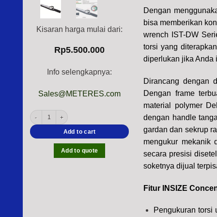
Dengan menggunakan
bisa memberikan kont
Kisaran harga mulai dari:
wrench IST-DW Serie
torsi yang diterap
Rp
5.500.000
diperlukan jika Anda 
Info selengkapnya:
Dirancang dengan de
Dengan frame terbu
Sales@METERES.com
material polymer Del
INSIZE IST-DW Series Dial Torque Wrench (DIN ISO 6799, ASME B107.300, S
dengan handle tang
gardan dan sekrup ra
Add to cart
mengukur mekanik d
Add to quote
secara presisi diset
soketnya dijual terpis
Fitur INSIZE Concen
Pengukuran torsi 