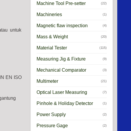
Machine Tool Pre-setter
(22)
Machineries
(1)
Magnetic flaw inspection
(4)
atau untuk
Mass & Weight
(20)
Material Tester
(115)
Measuring Jig & Fixture
(9)
Mechanical Comparator
(3)
 DIN EN ISO
Multimeter
(21)
Optical Laser Measuring
(7)
rgantung
Pinhole & Holiday Detector
(1)
Power Supply
(2)
Pressure Gage
(2)