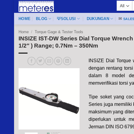
Skip
f
to
content
HOME
BLOG
💡SOLUSI
DUKUNGAN
✉
SALE
Home
/
Torque Gage & Tester Tools
INSIZE IST-DW Series Dial Torque Wrench 
1/2″ ) Range; 0.7Nm – 350Nm
INSIZE Dial Torque 
dengan rentang tors
dalam 8 model den
memverifikasi torsi 
Tipe soket yang coc
Series juga memiliki
maksimum yang ditera
diperlukan untuk m
Jerman DIN ISO 6799