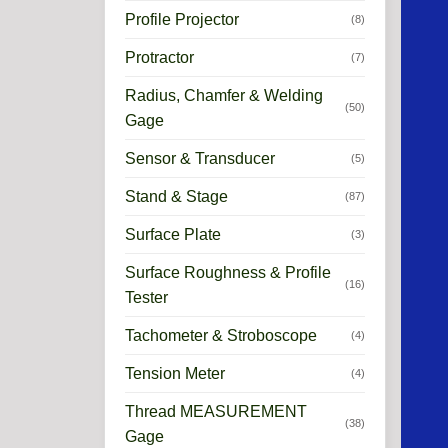
Profile Projector
(8)
Protractor
(7)
Radius, Chamfer & Welding
(50)
Gage
Sensor & Transducer
(5)
Stand & Stage
(87)
Surface Plate
(3)
Surface Roughness & Profile
(16)
Tester
Tachometer & Stroboscope
(4)
Tension Meter
(4)
Thread MEASUREMENT
(38)
Gage