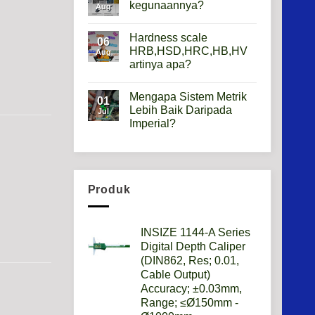
Height
kegunaannya?
Aug
Gauge
Apa
No
Gunanya?
Comments
Hardness scale
on
06
Mikroskop
HRB,HSD,HRC,HB,HV
Aug
Metalurgi
artinya apa?
Apa
kegunaannya?
No
Comments
Mengapa Sistem Metrik
on
01
Hardness
Lebih Baik Daripada
Jul
scale
Imperial?
HRB,HSD,HRC,HB,HV
artinya
No
apa?
Comments
on
Mengapa
Sistem
Metrik
Produk
Lebih
Baik
Daripada
Imperial?
INSIZE 1144-A Series
Digital Depth Caliper
(DIN862, Res; 0.01,
Cable Output)
Accuracy; ±0.03mm,
Range; ≤Ø150mm -