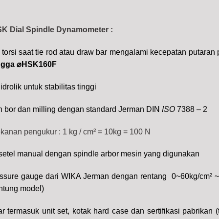
SK Dial Spindle Dynamometer
:
 torsi saat tie rod atau draw bar mengalami kecepatan putaran
ngga ⌀HSK160F
drolik untuk stabilitas tinggi
n bor dan milling dengan standard Jerman DIN
ISO
7388 – 2
ekanan pengukur : 1 kg / cm² = 10kg = 100 N
isetel manual dengan spindle arbor mesin yang digunakan
ressure gauge dari WIKA Jerman dengan rentang
0~60kg/cm² 
ntung model)
 termasuk unit set, kotak hard case dan sertifikasi pabrikan 