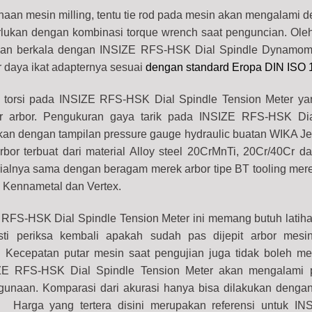
aan mesin milling, tentu tie rod pada mesin akan mengalami de
rlukan dengan kombinasi torque wrench saat penguncian. Oleh
kan berkala dengan INSIZE RFS-HSK Dial Spindle Dynamome
 daya ikat adapternya sesuai
dengan standard Eropa DIN ISO 
 torsi pada INSIZE RFS-HSK Dial Spindle Tension Meter yan
er arbor. Pengukuran gaya tarik pada INSIZE RFS-HSK Dia
an dengan tampilan pressure gauge hydraulic buatan WIKA Je
arbor terbuat dari material Alloy steel 20CrMnTi, 20Cr/40Cr d
erialnya sama dengan beragam merek arbor tipe BT tooling mer
a, Kennametal dan Vertex
.
r, Test min; 800 Rpm) Range; ⌀HSK20A - ⌀HSK160F quantity
 RFS-HSK Dial Spindle Tension Meter
ini memang butuh latiha
ti periksa kembali apakah sudah pas dijepit arbor mesi
Kecepatan putar mesin saat pengujian juga tidak boleh me
ZE RFS-HSK Dial Spindle Tension Meter
akan mengalami 
ggunaan. Komparasi dari akurasi hanya bisa dilakukan dengan
r.
Harga yang tertera disini merupakan referensi untuk I