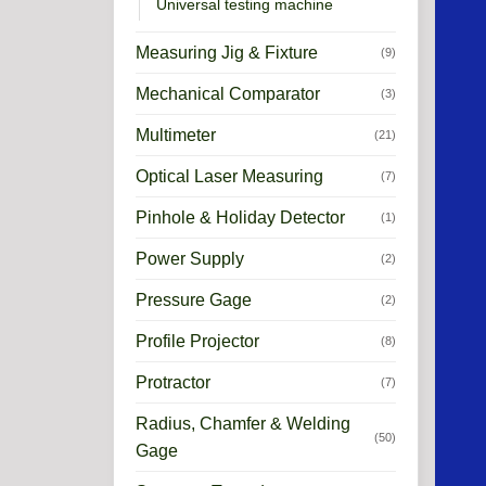
Universal testing machine
Measuring Jig & Fixture
(9)
Mechanical Comparator
(3)
Multimeter
(21)
Optical Laser Measuring
(7)
Pinhole & Holiday Detector
(1)
Power Supply
(2)
Pressure Gage
(2)
Profile Projector
(8)
Protractor
(7)
Radius, Chamfer & Welding
(50)
Gage