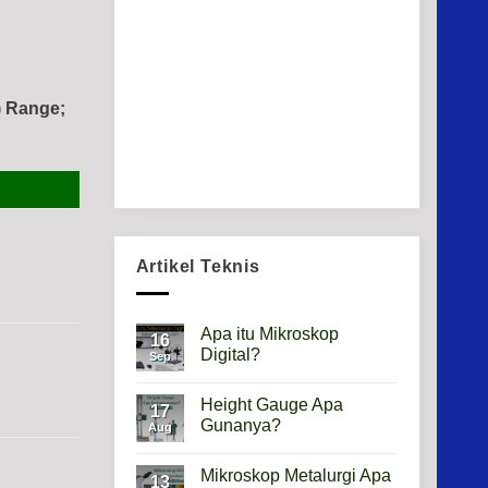
) Range;
Artikel Teknis
Apa itu Mikroskop
16
Digital?
Sep
No
Comments
Height Gauge Apa
on
17
Apa
Gunanya?
Aug
itu
Mikroskop
No
Digital?
Comments
Mikroskop Metalurgi Apa
on
13