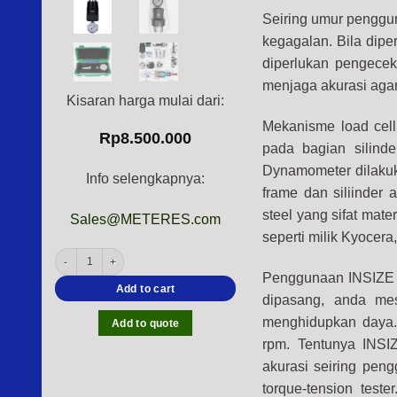
Seiring umur penggun
kegagalan. Bila dipe
diperlukan pengece
menjaga akurasi agar
Kisaran harga mulai dari:
Mekanisme load cell
Rp
8.500.000
pada bagian silind
Dynamometer dilakuk
Info selengkapnya:
frame dan siliinder 
steel yang sifat mat
Sales@METERES.com
seperti milik Kyocer
INSIZE RFS-HSK Dial Spindle Dynamometer (Arbor Pull-back Force Teste
Penggunaan
INSIZE
Add to cart
dipasang, anda mes
menghidupkan daya. 
Add to quote
rpm.
T
entunya
INSI
akurasi seiring pen
torque-tension teste