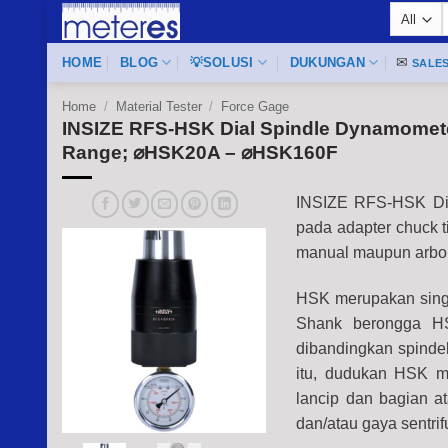
Skip
f
to
content
HOME
BLOG
💡SOLUSI
DUKUNGAN
✉
SALE
Home
/
Material Tester
/
Force Gage
INSIZE RFS-HSK Dial Spindle Dynamometer
Range; ⌀HSK20A – ⌀HSK160F
INSIZE RFS-HSK Dial
pada adapter chuck 
manual maupun arbor
HSK merupakan singk
Shank berongga HSK
dibandingkan spindel
itu, dudukan HSK m
lancip dan bagian a
dan/atau gaya sentrifu