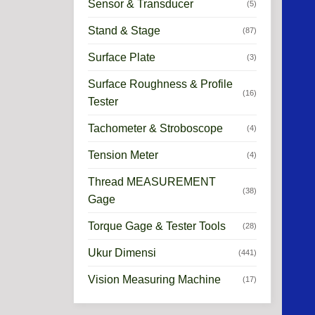
Sensor & Transducer
(5)
Stand & Stage
(87)
Surface Plate
(3)
Surface Roughness & Profile
(16)
Tester
Tachometer & Stroboscope
(4)
Tension Meter
(4)
Thread MEASUREMENT
(38)
Gage
Torque Gage & Tester Tools
(28)
Ukur Dimensi
(441)
Vision Measuring Machine
(17)