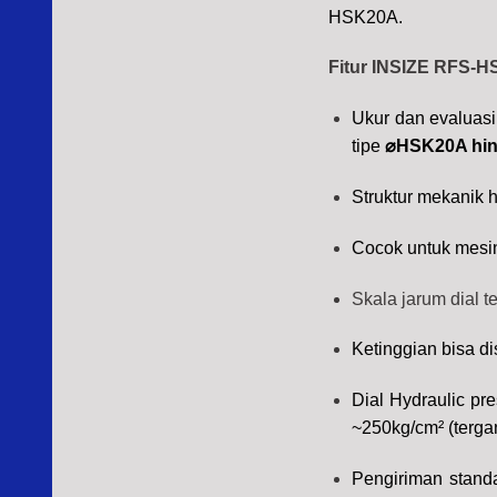
HSK20A
.
Fitur INSIZE RFS-H
Ukur dan evaluasi
tipe
⌀HSK20A hi
Struktur mekanik hi
Cocok untuk mesi
Skala jarum dial t
Ketinggian bisa d
Dial Hydraulic p
~250kg/cm² (terga
Pengiriman standar