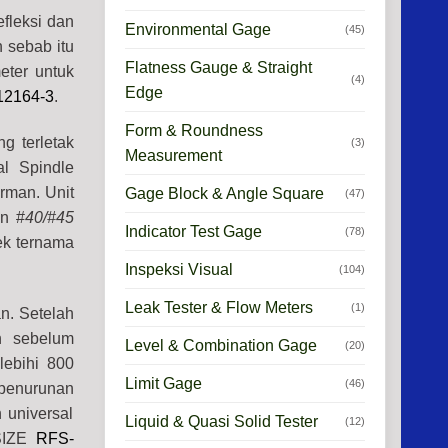
fleksi dan
Environmental Gage
(45)
 sebab itu
Flatness Gauge & Straight
ter untuk
(4)
Edge
12164-3
.
Form & Roundness
g terletak
(3)
Measurement
l Spindle
rman. Unit
Gage Block & Angle Square
(47)
an #
40/#45
Indicator Test Gage
(78)
ek ternama
Inspeksi Visual
(104)
Leak Tester & Flow Meters
(1)
n. Setelah
n sebelum
Level & Combination Gage
(20)
lebihi 800
Limit Gage
(46)
penurunan
 universal
Liquid & Quasi Solid Tester
(12)
NSIZE
RFS-