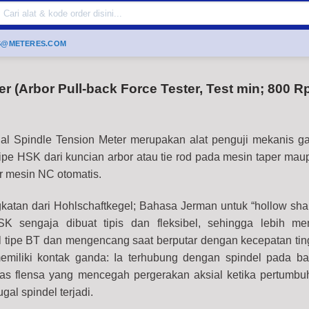
Search
or:
S@METERES.COM
 (Arbor Pull-back Force Tester, Test min; 800 R
 Spindle Tension Meter merupakan alat penguji mekanis ga
tipe HSK
dari kuncian arbor atau tie rod pada mesin taper mau
 mesin NC otomatis.
atan dari Hohlschaftkegel; Bahasa Jerman untuk “hollow shan
 sengaja dibuat tipis dan fleksibel, sehingga lebih m
 tipe BT dan mengencang saat berputar dengan kecepatan ting
emiliki kontak ganda: Ia terhubung dengan spindel pada b
tas flensa yang mencegah pergerakan aksial ketika pertumbu
gal spindel terjadi.