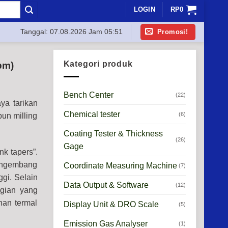
LOGIN
RP
0
Promosi!
Tanggal:
07.08.2026 Jam 05:51
Kategori produk
pm)
Bench Center
(22)
ya tarikan
Chemical tester
(6)
pun milling
Coating Tester & Thickness
(26)
Gage
k tapers”.
engembang
Coordinate Measuring Machine
(7)
gi. Selain
Data Output & Software
(12)
agian yang
han termal
Display Unit & DRO Scale
(5)
Emission Gas Analyser
(1)