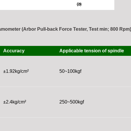
mometer (Arbor Pull-back Force Tester, Test min; 800 Rpm
Accuracy
Applicable tension of spindle
±1.92kg/cm²
50~100kgf
±2.4kg/cm²
250~500kgf