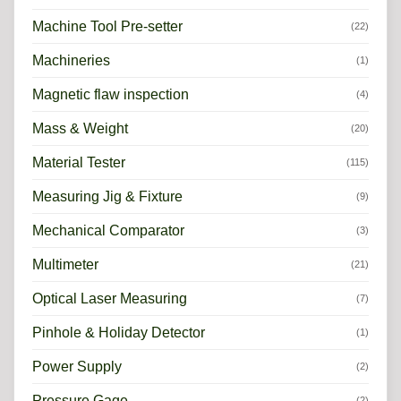
Machine Tool Pre-setter
(22)
Machineries
(1)
Magnetic flaw inspection
(4)
Mass & Weight
(20)
Material Tester
(115)
Measuring Jig & Fixture
(9)
Mechanical Comparator
(3)
Multimeter
(21)
Optical Laser Measuring
(7)
Pinhole & Holiday Detector
(1)
Power Supply
(2)
Pressure Gage
(2)