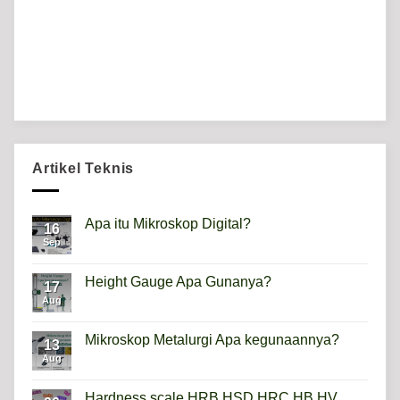
Artikel Teknis
Apa itu Mikroskop Digital?
16
Sep
No
Comments
on
Apa
Height Gauge Apa Gunanya?
17
itu
Mikroskop
Aug
No
Digital?
Comments
on
Height
Mikroskop Metalurgi Apa kegunaannya?
13
Gauge
Apa
Aug
No
Gunanya?
Comments
on
Mikroskop
Hardness scale HRB,HSD,HRC,HB,HV