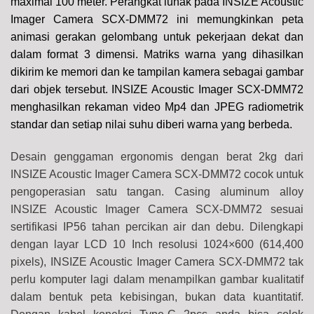
maximal 100 meter. Perangkat lunak pada INSIZE Acoustic
Imager Camera SCX-DMM72 ini memungkinkan peta
animasi gerakan gelombang untuk pekerjaan dekat dan
dalam format 3 dimensi. Matriks warna yang dihasilkan
dikirim ke memori dan ke tampilan kamera sebagai gambar
dari objek tersebut. INSIZE Acoustic Imager SCX-DMM72
menghasilkan rekaman video Mp4 dan JPEG radiometrik
standar dan setiap nilai suhu diberi warna yang berbeda.
Desain genggaman ergonomis dengan berat 2kg dari
INSIZE Acoustic Imager Camera SCX-DMM72 cocok untuk
pengoperasian satu tangan. Casing aluminum alloy
INSIZE Acoustic Imager Camera SCX-DMM72 sesuai
sertifikasi IP56 tahan percikan air dan debu. Dilengkapi
dengan layar LCD 10 Inch resolusi 1024×600 (614,400
pixels),
INSIZE Acoustic Imager Camera SCX-DMM72 tak
perlu komputer lagi dalam menampilkan gambar kualitatif
dalam bentuk peta kebisingan, bukan data kuantitatif.