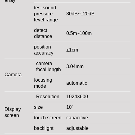
array
test sound
pressure
30dB~120dB
level range
detect
0.5m~100m
distance
position
±1cm
accuracy
camera
3.04mm
focal length
Camera
focusing
automatic
mode
Resolution
1024×600
size
10″
Display
screen
touch screen
capacitive
backlight
adjustable