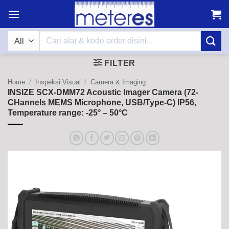
Skip
to
content
Search
for:
FILTER
Home
/
Inspeksi Visual
/
Camera & Imaging
INSIZE SCX-DMM72 Acoustic Imager Camera (72-
CHannels MEMS Microphone, USB/Type-C) IP56,
Temperature range: -25° – 50°C