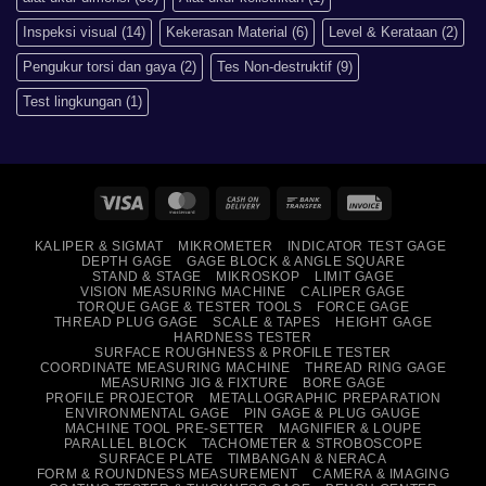
Daripada
Imperial?
Inspeksi visual
(14)
Kekerasan Material
(6)
Level & Kerataan
(2)
Pengukur torsi dan gaya
(2)
Tes Non-destruktif
(9)
Test lingkungan
(1)
Visa
MasterCard
Cash
Bank
Invoice
On
Transfer
KALIPER & SIGMAT
MIKROMETER
INDICATOR TEST GAGE
Delivery
DEPTH GAGE
GAGE BLOCK & ANGLE SQUARE
STAND & STAGE
MIKROSKOP
LIMIT GAGE
VISION MEASURING MACHINE
CALIPER GAGE
TORQUE GAGE & TESTER TOOLS
FORCE GAGE
THREAD PLUG GAGE
SCALE & TAPES
HEIGHT GAGE
HARDNESS TESTER
SURFACE ROUGHNESS & PROFILE TESTER
COORDINATE MEASURING MACHINE
THREAD RING GAGE
MEASURING JIG & FIXTURE
BORE GAGE
PROFILE PROJECTOR
METALLOGRAPHIC PREPARATION
ENVIRONMENTAL GAGE
PIN GAGE & PLUG GAUGE
MACHINE TOOL PRE-SETTER
MAGNIFIER & LOUPE
PARALLEL BLOCK
TACHOMETER & STROBOSCOPE
SURFACE PLATE
TIMBANGAN & NERACA
FORM & ROUNDNESS MEASUREMENT
CAMERA & IMAGING