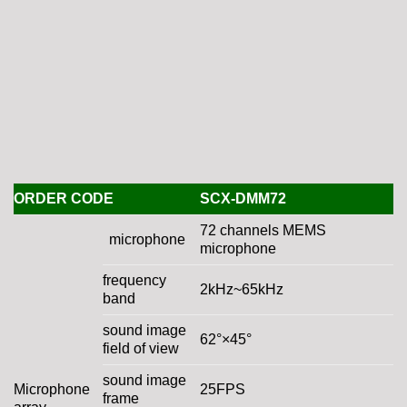
ORDER CODE
SCX-DMM72
72 channels MEMS
microphone
microphone
frequency
2kHz~65kHz
band
sound image
62°×45°
field of view
sound image
Microphone
25FPS
frame