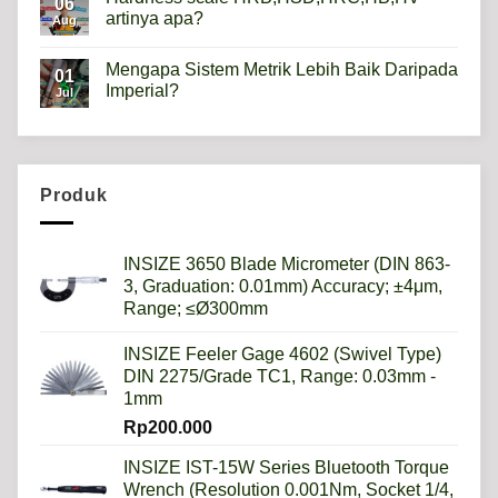
06
Metalurgi
artinya apa?
Apa
Aug
kegunaannya?
No
Comments
Mengapa Sistem Metrik Lebih Baik Daripada
on
01
Hardness
Imperial?
Jul
scale
HRB,HSD,HRC,HB,HV
No
artinya
Comments
apa?
on
Mengapa
Sistem
Metrik
Produk
Lebih
Baik
Daripada
Imperial?
INSIZE 3650 Blade Micrometer (DIN 863-
3, Graduation: 0.01mm) Accuracy; ±4μm,
Range; ≤Ø300mm
INSIZE Feeler Gage 4602 (Swivel Type)
DIN 2275/Grade TC1, Range: 0.03mm -
1mm
Rp
200.000
INSIZE IST-15W Series Bluetooth Torque
Wrench (Resolution 0.001Nm, Socket 1/4,