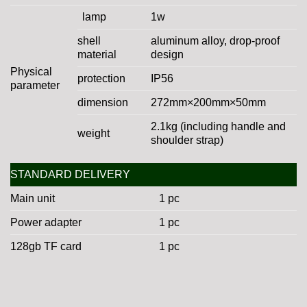
lamp
1w
shell
aluminum alloy, drop-proof
material
design
Physical
protection
IP56
parameter
dimension
272mm×200mm×50mm
2.1kg (including handle and
weight
shoulder strap)
STANDARD DELIVERY
Main unit
1 pc
Power adapter
1 pc
128gb TF card
1 pc