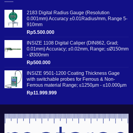
2183 Digital Radius Gauge (Resolution
0.001mm) Accuracy ±0.01Radius/mm, Range 5-
910mm
Rp
5.500.000
INSIZE 1108 Digital Caliper (DIN862, Grad;
0.01mm) Accuracy; ±0.02mm, Range; ≤Ø150mm
- Ø300mm
Rp
500.000
INSIZE 9501-1200 Coating Thickness Gage
with switchable probes for Ferrous & Non-
Ferrous material Range; ≤1250µm - ≤10.000µm
Rp
11.999.999