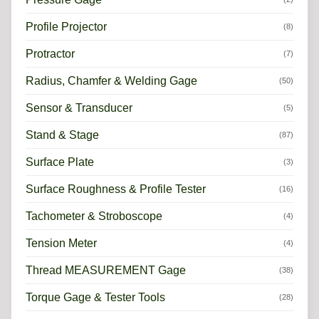
Profile Projector
(8)
Protractor
(7)
Radius, Chamfer & Welding Gage
(50)
Sensor & Transducer
(5)
Stand & Stage
(87)
Surface Plate
(3)
Surface Roughness & Profile Tester
(16)
Tachometer & Stroboscope
(4)
Tension Meter
(4)
Thread MEASUREMENT Gage
(38)
Torque Gage & Tester Tools
(28)