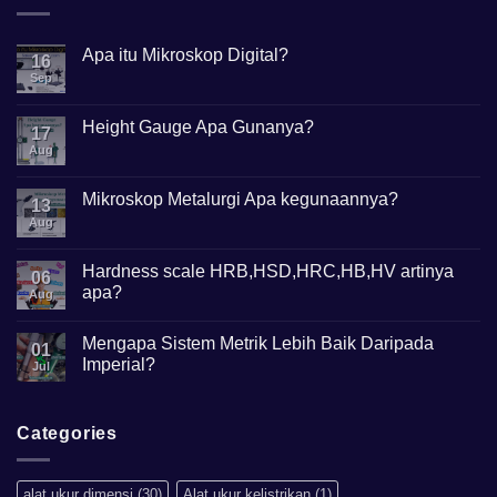
Apa itu Mikroskop Digital?
16
Sep
No
Comments
on
Apa
Height Gauge Apa Gunanya?
17
itu
Mikroskop
Aug
No
Digital?
Comments
on
Height
Mikroskop Metalurgi Apa kegunaannya?
13
Gauge
Apa
Aug
No
Gunanya?
Comments
on
Mikroskop
Hardness scale HRB,HSD,HRC,HB,HV artinya
06
Metalurgi
apa?
Apa
Aug
kegunaannya?
No
Comments
Mengapa Sistem Metrik Lebih Baik Daripada
on
01
Hardness
Imperial?
Jul
scale
HRB,HSD,HRC,HB,HV
No
artinya
Comments
apa?
on
Mengapa
Categories
Sistem
Metrik
Lebih
Baik
alat ukur dimensi
(30)
Alat ukur kelistrikan
(1)