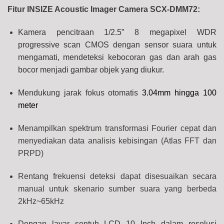
Fitur INSIZE Acoustic Imager Camera SCX-DMM72:
Kamera pencitraan 1/2.5” 8 megapixel WDR
progressive scan CMOS dengan sensor suara untuk
mengamati, mendeteksi kebocoran gas dan arah gas
bocor menjadi gambar objek yang diukur.
Mendukung jarak fokus otomatis
3.04mm hingga 100
meter
Menampilkan spektrum transformasi Fourier cepat dan
menyediakan data analisis kebisingan (
Atlas FFT dan
PRPD
)
Rentang frekuensi deteksi dapat disesuaikan secara
manual untuk skenario sumber suara yang berbeda
2kHz~65kHz
Dengan l
ayar sentuh LCD 10 Inch dalam resolusi