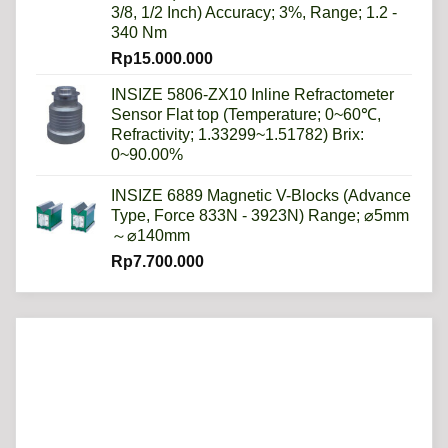
3/8, 1/2 Inch) Accuracy; 3%, Range; 1.2 -
340 Nm
Rp
15.000.000
INSIZE 5806-ZX10 Inline Refractometer
Sensor Flat top (Temperature; 0~60℃,
Refractivity; 1.33299~1.51782) Brix:
0~90.00%
INSIZE 6889 Magnetic V-Blocks (Advance
Type, Force 833N - 3923N) Range; ⌀5mm
～⌀140mm
Rp
7.700.000