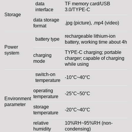
data
TF memory card/USB
interface
3.0/TYPE-C
Storage
data storage
.jpg (picture), .mp4 (video)
format
rechargeable lithium-ion
battery type
battery, working time about 4h
Power
TYPE-C charging; portable
system
charging
charger; capable of charging
mode
while using
switch-on
-10°C~40°C
temperature
operating
-25°C~50°C
temperature
Environment
parameter
storage
-20°C~40°C
temperature
relative
10%RH~95%RH (non-
humidity
condensing)