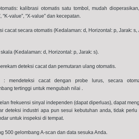
otomatis: kalibrasi otomatis satu tombol, mudah dioperasikan,
”, “K-value”, “X-value” dan kecepatan.
 cacat secara otomatis (Kedalaman: d, Horizontal: p, Jarak: s,
 skala (Kedalaman: d, Horizontal: p, Jarak: s).
erekam deteksi cacat dan pemutaran ulang otomatis.
ai : mendeteksi cacat dengan probe lurus, secara otoma
ng tertinggi untuk mengubah nilai .
lan frekuensi sinyal independen (dapat diperluas), dapat men
r deteksi industri apa pun sesui kebutuhan anda, tidak per
dar untuk inspeksi di tempat.
ng 500 gelombang A-scan dan data sesuka Anda.