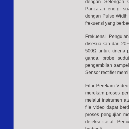
dengan Setengah G
Pancaran energi su
dengan Pulse Width 
frekuensi yang berbe
Frekuensi Pengula
disesuaikan dari 20
500Ω untuk kinerja p
ganda, probe sudut
pengambilan sampel
Sensor rectifier memi
Fitur Perekam Video 
merekam proses peng
melalui instrumen at
file video dapat be
proses pengujian m
deteksi cacat. Pem
berhenti.