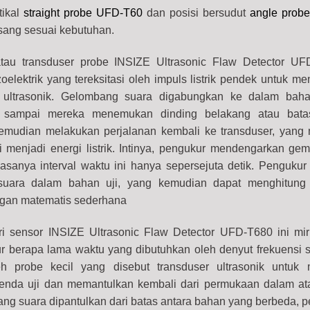
tikal
straight probe UFD-T60
dan posisi bersudut
angle prob
sang sesuai kebutuhan.
tau transduser probe INSIZE Ultrasonic Flaw Detector UF
oelektrik yang tereksitasi oleh impuls listrik pendek untuk m
ultrasonik. Gelombang suara digabungkan ke dalam baha
a sampai mereka menemukan dinding belakang atau batas
kemudian melakukan perjalanan kembali ke transduser, yan
 menjadi energi listrik. Intinya, pengukur mendengarkan gema
asanya interval waktu ini hanya sepersejuta detik. Pengukur
uara dalam bahan uji, yang kemudian dapat menghitung 
gan matematis sederhana
i sensor INSIZE Ultrasonic Flaw Detector UFD-T680 ini mi
ur berapa lama waktu yang dibutuhkan oleh denyut frekuensi 
leh probe kecil yang disebut transduser ultrasonik untuk
Frequency; 0.2~20MHz, Material Thickness; 0~15000mm quantity
benda uji dan memantulkan kembali dari permukaan dalam at
ng suara dipantulkan dari batas antara bahan yang berbeda, 