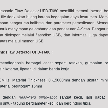
trasonic Flaw Detector UFD-T680 memiliki memori internal be
a file tidak akan hilang karena kegagalan daya instrumen. Memo
mpan pengaturan kalibrasi dan parameter pemeriksaan. Memori
ntuk menyimpan gelombang dan pengaturan A-Scan. Pengatur
pat diekspor melalui flashdisc USB, dan informasi juga dapa
batas melalui memori USB.
onic Flaw Detector UFD-T680
:
endiagnosis berbagai cacat seperti retakan, gumpalan p
ir, kotoran, lipatan, di dalam benda kerja.
20MHz, Material Thickness; 0~15000mm dengan ukuran min
aterial besi/logam 15mm
an dengan
near
–
field blind
–
spot
sangat kecil, jadi dapat
i untuk tabung berdiameter kecil dan berdinding tipis.