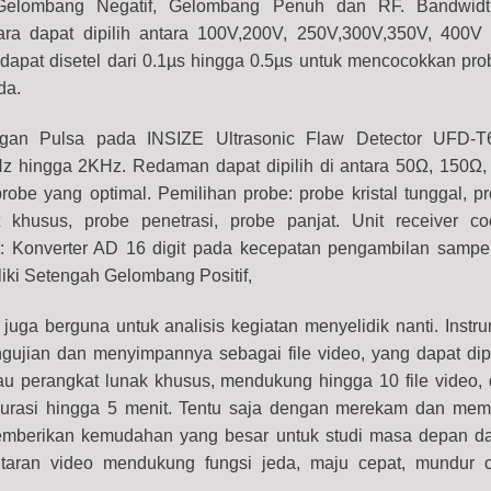
elombang Negatif, Gelombang Penuh dan RF. Bandwidt
ara dapat dipilih antara 100V,200V, 250V,300V,350V, 400
dapat disetel dari 0.1µs hingga 0.5µs untuk mencocokkan pr
da.
ngan Pulsa pada INSIZE Ultrasonic Flaw Detector UFD-T
Hz hingga 2KHz. Redaman dapat dipilih di antara 50Ω, 150Ω
robe yang optimal. Pemilihan probe: probe kristal tunggal, pr
 khusus, probe penetrasi, probe panjat. Unit receiver c
: Konverter AD 16 digit pada kecepatan pengambilan samp
liki Setengah Gelombang Positif,
juga berguna untuk analisis kegiatan menyelidik nanti. Instr
ujian dan menyimpannya sebagai file video, yang dapat dip
au perangkat lunak khusus, mendukung hingga 10 file video, 
rdurasi hingga 5 menit. Tentu saja dengan merekam dan mem
emberikan kemudahan yang besar untuk studi masa depan da
utaran video mendukung fungsi jeda, maju cepat, mundur 