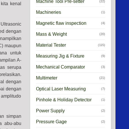
Machine Tool Pre-setter
(22)
kita kenal
Machineries
(1)
Magnetic flaw inspection
(4)
Ultrasonic
red dengan
Mass & Weight
(20)
nampilkan
Material Tester
(115)
AC) maupun
ana untuk
Measuring Jig & Fixture
(9)
tampilan A-
Mechanical Comparator
tas serupa
(3)
relasikan.
Multimeter
(21)
yal dengan
Optical Laser Measuring
pai dengan
(7)
amplitudo
Pinhole & Holiday Detector
(1)
Power Supply
(2)
dan simpan
Pressure Gage
(2)
a abu-abu