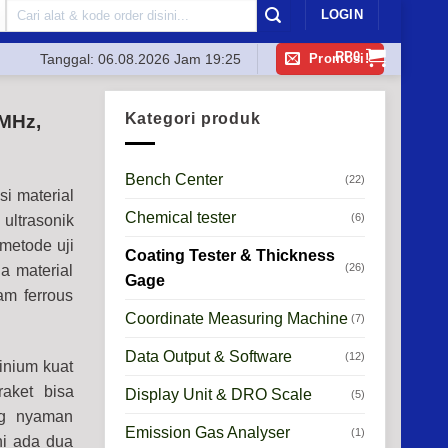
Search
LOGIN
for:
RP
0
Promosi!
Tanggal:
06.08.2026 Jam 19:25
Kategori produk
0MHz,
Bench Center
(22)
i material
Chemical tester
(6)
ultrasonik
metode uji
Coating Tester & Thickness
(26)
a material
Gage
am ferrous
Coordinate Measuring Machine
(7)
Data Output & Software
(12)
inium kuat
raket bisa
Display Unit & DRO Scale
(5)
ng nyaman
Emission Gas Analyser
(1)
ni ada dua