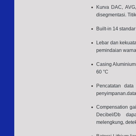
Kurva DAC, AVG,
disegmentasi. Titi
Built-in 14 standa
Lebar dan kekuat
pemindaian warna
Casing Aluminium 
60 °C
Pencatatan data 
penyimpanan.data 
Compensation gai
Decibel/Db dap
melengkung, deteks