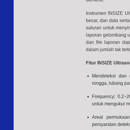
Instrumen INSIZE Ul
besar, dan data sert
saluran untuk menyi
laporan gelombang u
dan file laporan da
dalam jumlah tak ter
Fitur INSIZE Ultras
Mendeteksi dan m
rongga, lubang pas
Frequency; 0.2~
untuk mengukur m
Areal permuka
persyaratan deteks