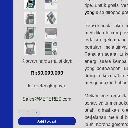
tipe, untuk posisi ver
yang
bisa dilepas-pa
Sensor mata ukur a
memiliki elemen piez
ledakan gelombang 
berjalan melaluiny
Pantulan suara itu 
Kisaran harga mulai dari:
energi suara kembali
yang berlawanan. Bi
Rp
50.000.000
dengan kecepatan s
menggunakan hubun
Info selengkapnya:
Mekanisme kerja dar
Sales@METERES.com
sonar, yaitu menguk
telah dihasilkan o
INSIZE UFD-T680 Ultrasonic Flaw Detector (AVG, DAC and TVG display) 
perjalanan melalui 
Add to cart
jauh. Karena gelomba