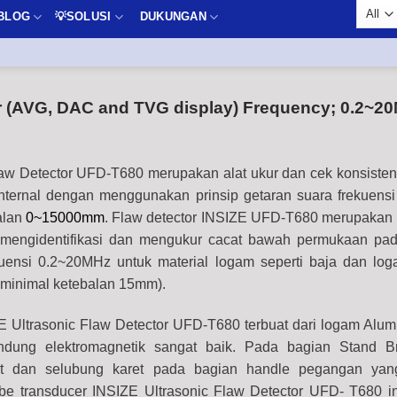
BLOG
💡SOLUSI
DUKUNGAN
r (AVG, DAC and TVG display) Frequency; 0.2~2
aw Detector UFD-T680 merupakan alat ukur dan cek konsistens
ternal dengan menggunakan prinsip getaran suara frekuensi 
alan
0~15000mm
. Flaw detector INSIZE UFD-T680 merupakan 
k mengidentifikasi dan mengukur cacat bawah permukaan pad
uensi 0.2~20MHz untuk material logam seperti baja dan log
(minimal ketebalan 15mm).
E Ultrasonic Flaw Detector UFD-T680 terbuat dari logam Alum
indung elektromagnetik sangat baik. Pada bagian Stand B
jat dan selubung karet pada bagian handle pegangan ya
be transducer INSIZE Ultrasonic Flaw Detector UFD- T680 i