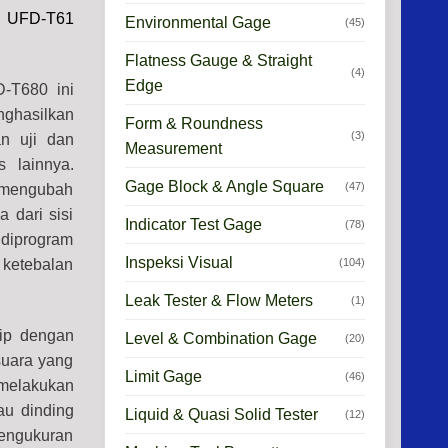
e UFD-T61
Environmental Gage
(45)
Flatness Gauge & Straight
(4)
Edge
D-T680 ini
enghasilkan
Form & Roundness
(3)
n uji dan
Measurement
 lainnya.
Gage Block & Angle Square
(47)
g mengubah
 dari sisi
Indicator Test Gage
(78)
 diprogram
Inspeksi Visual
(104)
ketebalan
Leak Tester & Flow Meters
(1)
rip dengan
Level & Combination Gage
(20)
suara yang
Limit Gage
(46)
 melakukan
au dinding
Liquid & Quasi Solid Tester
(12)
pengukuran