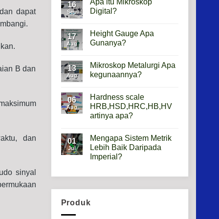
Apa itu Mikroskop
16
Digital?
dan dapat
Sep
No
imbangi.
Comments
Height Gauge Apa
on
17
Apa
Gunanya?
Aug
nkan.
itu
Mikroskop
No
Digital?
Comments
Mikroskop Metalurgi Apa
on
13
aian B dan
Height
kegunaannya?
Aug
Gauge
Apa
No
Gunanya?
Comments
Hardness scale
on
06
 maksimum
Mikroskop
HRB,HSD,HRC,HB,HV
Aug
Metalurgi
artinya apa?
Apa
kegunaannya?
No
Comments
waktu, dan
Mengapa Sistem Metrik
on
01
Hardness
Lebih Baik Daripada
Jul
scale
Imperial?
HRB,HSD,HRC,HB,HV
artinya
No
apa?
udo sinyal
Comments
on
permukaan
Mengapa
Sistem
Metrik
Produk
Lebih
Baik
Daripada