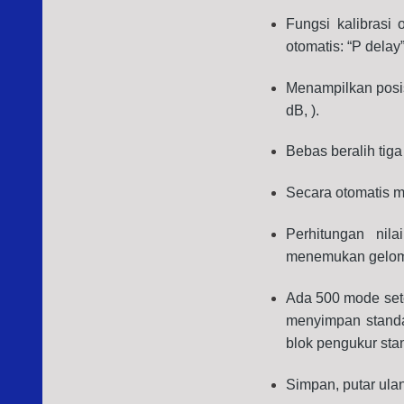
Fungsi kalibrasi 
otomatis: “P delay
Menampilkan posisi
dB, ).
Bebas beralih tiga
Secara otomatis m
Perhitungan nil
menemukan gelomba
Ada 500 mode sete
menyimpan standa
blok pengukur stan
Simpan, putar ula