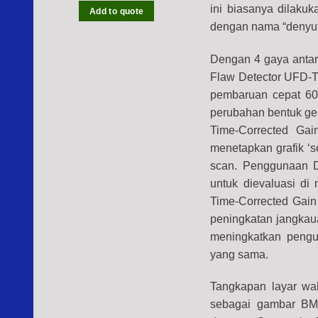
ini biasanya dilakuk
Add to quote
dengan nama “denyu
Dengan 4 gaya antarm
Flaw Detector UFD-T
pembaruan cepat 60
perubahan bentuk ge
Time-Corrected Gai
menetapkan grafik ‘se
scan. Penggunaan D
untuk dievaluasi di
Time-Corrected Gain
peningkatan jangkaua
meningkatkan pengu
yang sama.
Tangkapan layar wa
sebagai gambar BMP