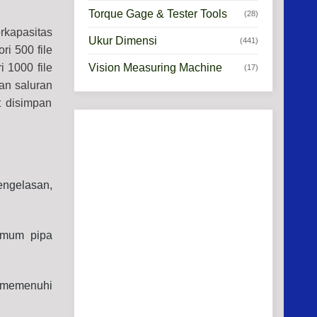
Torque Gage & Tester Tools
(28)
rkapasitas
Ukur Dimensi
(441)
ri 500 file
Vision Measuring Machine
 1000 file
(17)
an saluran
t disimpan
engelasan,
imum pipa
 memenuhi