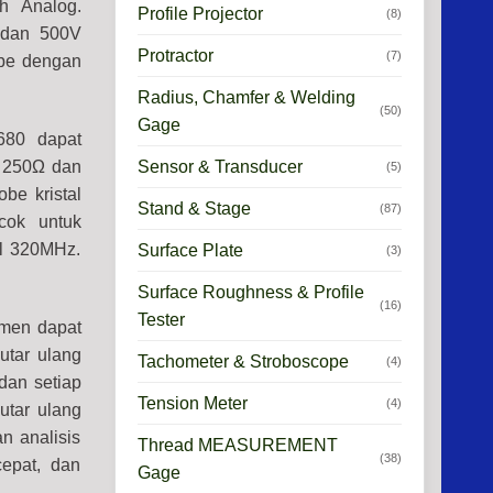
h Analog.
Profile Projector
(8)
V dan 500V
Protractor
(7)
obe dengan
Radius, Chamfer & Welding
(50)
Gage
680 dapat
Sensor & Transducer
, 250Ω dan
(5)
obe kristal
Stand & Stage
(87)
ocok untuk
el 320MHz.
Surface Plate
(3)
Surface Roughness & Profile
(16)
Tester
umen dapat
utar ulang
Tachometer & Stroboscope
(4)
dan setiap
Tension Meter
(4)
utar ulang
n analisis
Thread MEASUREMENT
(38)
cepat, dan
Gage