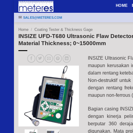
Skip
HOME
to
✉
content
SALES@METERES.COM
Home
/
Coating Tester & Thickness Gage
INSIZE UFD-T680 Ultrasonic Flaw Detecto
Material Thickness; 0~15000mm
INSIZE Ultrasonic Fl
maupun kerusakan in
dalam rentang keteb
Non-destruktif untu
dengan rentang frek
maupun non-ferrous 
Bagian casing INSIZ
dengan kinerja pel
berputar 360 dera
digunakan. Mata pro