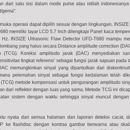
an dari satu sisi dalam mode pulse atau istilah indonesianya 
t/gema”.
uka operasi dapat dipilih sesuai dengan lingkungan, INSIZE 
680 memiliki layar LCD 5.7 Inch dilengkapi Panel kaca tempe
 Hz. INSIZE Ultrasonic Flaw Detector UFD-T680 mampu me
lombang yang halus secara Distance amplitude correction (D
n (TCG). Koreksi amplitudo jarak (DAC) menyediakan sar
nsitivitas tingkat referensi’ sebagai fungsi jarak sapuan pada 
AC memungkinkan sinyal yang dipantulkan dari diskontinui
 mana pelemahan sinyal sebagai fungsi kedalaman telah diko
 (TCG) metode kompensasi untuk pengurangan amplitudo sin
n dari reflektor dengan luas yang sama. Metode TCG ini dica
atan sistem dengan waktu sehingga sinyal muncul dengan 
ktu nyata dari semua halaman dan laporan deteksi cacat, 
 ke flashdisc dengan kontras gambar berwarna atau skal