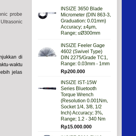
Imperial?
INSIZE 3650 Blade
onic probe
Micrometer (DIN 863-3,
Graduation: 0.01mm)
 Ultrasonic
Accuracy; ±4μm,
Range; ≤Ø300mm
INSIZE Feeler Gage
4602 (Swivel Type)
njukkan di
DIN 2275/Grade TC1,
Range: 0.03mm - 1mm
aktu-waktu
Rp
200.000
ebih jelas
INSIZE IST-15W
Series Bluetooth
Torque Wrench
(Resolution 0.001Nm,
Socket 1/4, 3/8, 1/2
Inch) Accuracy; 3%,
Range; 1.2 - 340 Nm
Rp
15.000.000