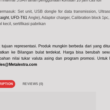
on internal 5.0Ah tahan penggunaan konstan 10 jam cas full
ermasuk: Set unit, USB dongle for data transmission, Ultras
aight
,
UFD-T61
Angle), Adaptor charger, Calibration block 1pc,
l kecil, sertifikasi pabrikan
tujuan representasi. Produk mungkin berbeda dari yang ditu
atkan ke Bilangan bulat terdekat. Harga bisa berubah sew
bahan nilai tukar valuta asing dan program promosi. Untuk l
les@Metalextra.com
RIPTION
REVIEWS (0)