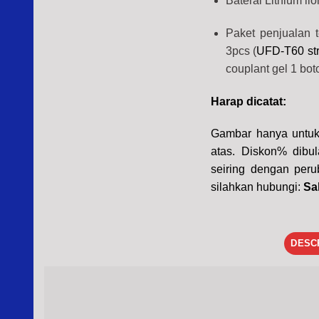
Baterai Lithium li
Paket penjualan t
3pcs (
UFD-T60 str
couplant gel 1 boto
Harap dicatat:
Gambar hanya untuk 
atas. Diskon% dibul
seiring dengan peru
silahkan hubungi:
Sa
DESC